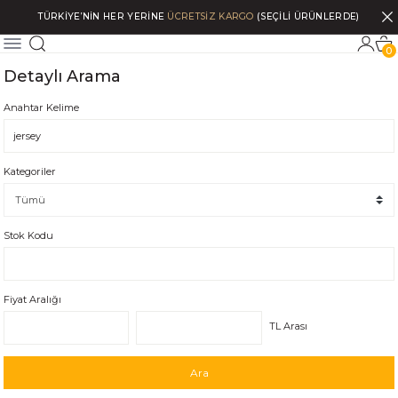
TÜRKİYE’NİN HER YERİNE
ÜCRETSİZ KARGO
(SEÇİLİ ÜRÜNLERDE)
0
Detaylı Arama
Anahtar Kelime
Kategoriler
Stok Kodu
Fiyat Aralığı
TL Arası
Ara