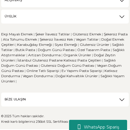
ALIŞVERİŞ
ÜYELİK
Ekşi Mayalı Ekmek
|
Şeker İlavesiz Tatlılar
|
Glütensiz Ekmek
|
Şekersiz Pasta
|
Ata Tohumu Ekmek
|
Şekersiz İlavesiz Kek
|
Vegan Tatlılar
|
Doğal Ekmek
Çeşitleri
|
Karabuğday Ekmeği
|
Siyez Ekmeği
|
Glutensiz Ürünler
|
Sağlıklı
Tatlılar
|
Butik Pasta
|
Doğum Günü Pastası
|
Özel Tasarım Pasta
|
Sağlıklı
Atıştırmalıklar
|
Artizan Dondurma
|
Organik Ürünler
|
Doğal Zeytin
Ürünleri
|
İstanbul Glutensiz Pastane
Katkısız Pasta Çeşitleri
|
Sağlıklı
Doğum Günü Pastası
|
Glutensiz Doğum Günü Pastası
|
Vegan Doğum
Günü Pastası
|
Online Tatlı Siparişi
|
Ev Yapımı Pasta Siparişi
|
Katkısız
Dondurma
|
Vegan Dondurma
|
Doğal Kahvaltılık Ürünler
|
Sağlıklı Yaşam
Ürünleri
|
BİZE ULAŞIN
© 2025 Tüm hakları saklıdır.
Kredi kartı bilgileriniz 256bit SSL Sertifikası ile %100 koruma altındadır.
WhatsApp Sipariş