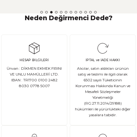
çölyak hastalığı ve gluten intoleransı, gluten içeren yiyeceklerin
listesi, glutensiz diyetin faydaları, alternatif tahıllar ve daha fazlası
hakkında bilgi edineceksiniz. Ayrıca, glutensiz yaşam tarzını
Neden Değirmenci Dede?
benimsemek isteyenler için ipuçları ve öneriler de sunacağız.
Hazırlıklı olun, glutensiz yaşam tarzı hakkında her şeyi öğrenmek
için bu yazıyı takip edin!
HESAP BİLGİLERİ
İPTAL ve İADE HAKKI
Ünvan : DİKMEN EKMEK FIRINI
Alıcılar, satın aldıkları ürünün
VE UNLU MAMÜLLERİ LTD.
satış ve teslimi ile ilgili olarak
IBAN : TR1700 0100 2482
6502 sayılı Tüketicinin
8030 0778 5007
Korunması Hakkında Kanun ve
Mesafeli Sözleşmeler
Yönetmeliği
(RG:27.11.2014/29188)
hükümleri ile yürürlükteki diğer
yasalara tabidir.