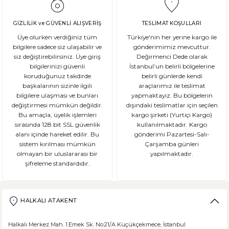
GİZLİLİK ve GÜVENLİ ALIŞVERİŞ
TESLİMAT KOŞULLARI
Üye olurken verdiğiniz tüm
Türkiye'nin her yerine kargo ile
bilgilere sadece siz ulaşabilir ve
gönderimimiz mevcuttur.
siz değiştirebilirsiniz. Üye giriş
Değirmenci Dede olarak
bilgilerinizi güvenli
İstanbul’un belirli bölgelerine
koruduğunuz takdirde
belirli günlerde kendi
başkalarının sizinle ilgili
araçlarımız ile teslimat
bilgilere ulaşması ve bunları
yapmaktayız. Bu bölgelerin
değiştirmesi mümkün değildir.
dışındaki teslimatlar için seçilen
Bu amaçla, üyelik işlemleri
kargo şirketi (Yurtiçi Kargo)
sırasında 128 bit SSL güvenlik
kullanılmaktadır. Kargo
alanı içinde hareket edilir. Bu
gönderimi Pazartesi-Salı-
sistem kırılması mümkün
Çarşamba günleri
olmayan bir uluslararası bir
yapılmaktadır.
şifreleme standardıdır.
HALKALI ATAKENT
Halkalı Merkez Mah. 1.Emek Sk. No:21/A Küçükçekmece, İstanbul