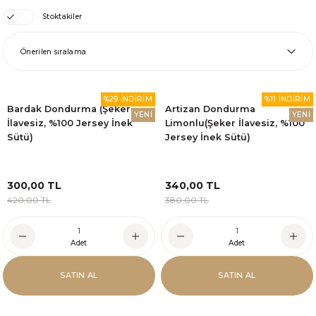
Stoktakiler
%29 İNDİRİM
%11 İNDİRİM
Bardak Dondurma (Şeker
Artizan Dondurma
YENİ
YENİ
İlavesiz, %100 Jersey İnek
Limonlu(Şeker İlavesiz, %100
Sütü)
Jersey İnek Sütü)
300,00 TL
340,00 TL
420,00 TL
380,00 TL
Adet
Adet
SATIN AL
SATIN AL