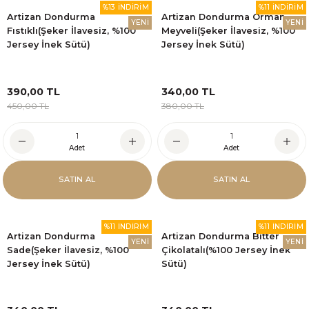
%13 İNDİRİM
%11 İNDİRİM
Artizan Dondurma
Artizan Dondurma Orman
YENİ
YENİ
Fıstıklı(Şeker İlavesiz, %100
Meyveli(Şeker İlavesiz, %100
Jersey İnek Sütü)
Jersey İnek Sütü)
390,00 TL
340,00 TL
450,00 TL
380,00 TL
Adet
Adet
SATIN AL
SATIN AL
%11 İNDİRİM
%11 İNDİRİM
Artizan Dondurma
Artizan Dondurma Bitter
YENİ
YENİ
Sade(Şeker İlavesiz, %100
Çikolatalı(%100 Jersey İnek
Jersey İnek Sütü)
Sütü)