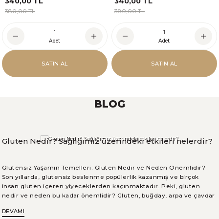
340,00 TL
340,00 TL
380,00 TL
380,00 TL
Adet
Adet
SATIN AL
SATIN AL
BLOG
Gluten Nedir? Sağlığımız üzerindeki etkileri nelerdir?
Glutensiz Yaşamın Temelleri: Gluten Nedir ve Neden Önemlidir?
Son yıllarda, glutensiz beslenme popülerlik kazanmış ve birçok
insan gluten içeren yiyeceklerden kaçınmaktadır. Peki, gluten
nedir ve neden bu kadar önemlidir? Gluten, buğday, arpa ve çavdar
gibi tahıllarda doğal olarak bulunan bir protein kompleksidir. Bu blog
DEVAMI
yazısında, glutenin yapısı ve bileşenleri, sağlık üzerindeki etkileri,