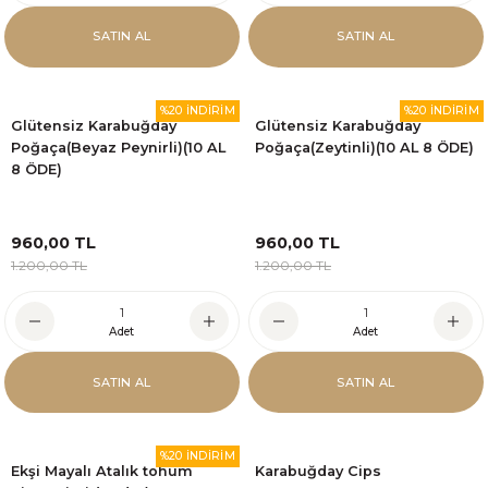
SATIN AL
SATIN AL
%20 İNDİRİM
%20 İNDİRİM
Glütensiz Karabuğday
Glütensiz Karabuğday
Poğaça(Beyaz Peynirli)(10 AL
Poğaça(Zeytinli)(10 AL 8 ÖDE)
8 ÖDE)
960,00 TL
960,00 TL
1.200,00 TL
1.200,00 TL
Adet
Adet
SATIN AL
SATIN AL
%20 İNDİRİM
Ekşi Mayalı Atalık tohum
Karabuğday Cips