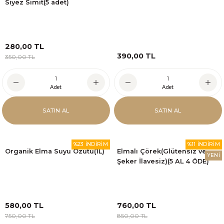
Siyez Simit(5 adet)
280,00 TL
390,00 TL
350,00 TL
Adet
Adet
SATIN AL
SATIN AL
%23 İNDİRİM
%11 İNDİRİM
Organik Elma Suyu Özütü(1L)
Elmalı Çörek(Glütensiz ve
YENİ
Şeker İlavesiz)(5 AL 4 ÖDE)
580,00 TL
760,00 TL
750,00 TL
850,00 TL