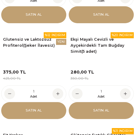
Adet
Adet
SATIN AL
SATIN AL
%12 İNDİRİM
%20 İNDİRİM
Glutensiz ve Laktozsuz
Ekşi Mayalı Cevizli ve
YENİ
Profiterol(Şeker İlavesiz)
Ayçekirdekli Tam Buğday
Simit(5 adet)
375,00 TL
280,00 TL
425,00 TL
350,00 TL
Adet
Adet
SATIN AL
SATIN AL
%11 İNDİRİM