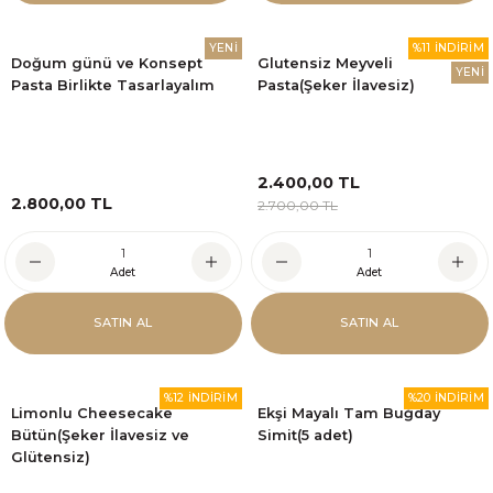
YENİ
%11 İNDİRİM
Doğum günü ve Konsept
Glutensiz Meyveli
YENİ
Pasta Birlikte Tasarlayalım
Pasta(Şeker İlavesiz)
2.400,00 TL
2.800,00 TL
2.700,00 TL
Adet
Adet
SATIN AL
SATIN AL
%12 İNDİRİM
%20 İNDİRİM
Limonlu Cheesecake
Ekşi Mayalı Tam Buğday
Bütün(Şeker İlavesiz ve
Simit(5 adet)
Glütensiz)