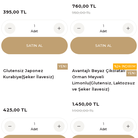
760,00 TL
395,00 TL
950,00 TL
Adet
Adet
SATIN AL
SATIN AL
YENİ
%24 İNDİRİM
Glutensiz Japonez
Avantajlı Beyaz Çikolatalı
YENİ
Kurabiye(Şeker İlavesiz)
Orman Meyveli
Limonlu(Glutensiz, Laktozsuz
ve Şeker İlavesiz)
1.450,00 TL
425,00 TL
1.900,00 TL
Adet
Adet