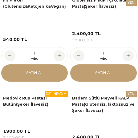
Fit Kraker
Glütensiz Fıstıklı Çikolatalı
YENİ
(Glutensiz&Ketojenik&Vegan)
Pasta(Şeker İlavesiz)
2.400,00 TL
540,00 TL
2.700,00 TL
Adet
Adet
SATIN AL
SATIN AL
%21 İNDİRİM
YENİ
Medovik Rus Pastası
Badem Sütlü Meyveli KALP
Bütün(Şeker İlavesiz)
Pasta(Glutensiz, laktozsuz ve
Şeker İlavesiz)
1.900,00 TL
2.400,00 TL
2.400,00 TL