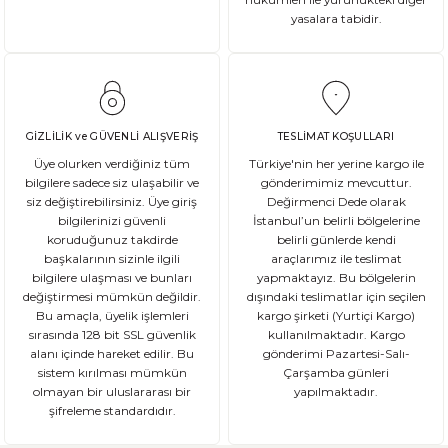
yasalara tabidir.
DEVAMI
Gluten Nedir? Sağlığımız üzerindeki etkileri nelerdir?
Glutensiz Yaşamın Temelleri: Gluten Nedir ve Neden Önemlidir? Son yıll
GİZLİLİK ve GÜVENLİ ALIŞVERİŞ
TESLİMAT KOŞULLARI
Üye olurken verdiğiniz tüm
Türkiye'nin her yerine kargo ile
bilgilere sadece siz ulaşabilir ve
gönderimimiz mevcuttur.
siz değiştirebilirsiniz. Üye giriş
Değirmenci Dede olarak
DEVAMI
bilgilerinizi güvenli
İstanbul’un belirli bölgelerine
Ekşi Mayalı Ekmek Tüketmemiz için 10 Neden
koruduğunuz takdirde
belirli günlerde kendi
başkalarının sizinle ilgili
araçlarımız ile teslimat
bilgilere ulaşması ve bunları
yapmaktayız. Bu bölgelerin
Ekmek ve ekmek ürünleri için sağlıklı olmadıklarına dair kötü bir ina
değiştirmesi mümkün değildir.
dışındaki teslimatlar için seçilen
Bu amaçla, üyelik işlemleri
kargo şirketi (Yurtiçi Kargo)
sırasında 128 bit SSL güvenlik
kullanılmaktadır. Kargo
alanı içinde hareket edilir. Bu
gönderimi Pazartesi-Salı-
sistem kırılması mümkün
Çarşamba günleri
DEVAMI
olmayan bir uluslararası bir
yapılmaktadır.
şifreleme standardıdır.
Şeker Hastaları Hangi Tür Ekmekleri Tüketmelidir?