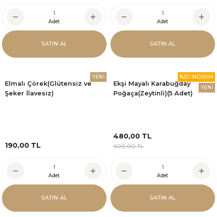
Adet
Adet
SATIN AL
SATIN AL
YENİ
%20 İNDİRİM
Elmalı Çörek(Glütensiz ve
Ekşi Mayalı Karabuğday
YENİ
Şeker İlavesiz)
Poğaça(Zeytinli)(5 Adet)
480,00 TL
190,00 TL
600,00 TL
Adet
Adet
SATIN AL
SATIN AL