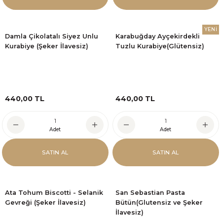
YENİ
Damla Çikolatalı Siyez Unlu
Karabuğday Ayçekirdekli
Kurabiye (Şeker İlavesiz)
Tuzlu Kurabiye(Glütensiz)
440,00 TL
440,00 TL
Adet
Adet
SATIN AL
SATIN AL
Ata Tohum Biscotti - Selanik
San Sebastian Pasta
Gevreği (Şeker İlavesiz)
Bütün(Glutensiz ve Şeker
İlavesiz)