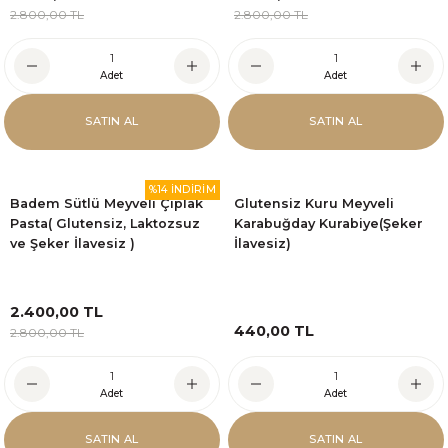
2.800,00 TL
2.800,00 TL
Adet
Adet
SATIN AL
SATIN AL
%14 İNDİRİM
Badem Sütlü Meyveli Çıplak
Glutensiz Kuru Meyveli
Pasta( Glutensiz, Laktozsuz
Karabuğday Kurabiye(Şeker
ve Şeker İlavesiz )
İlavesiz)
2.400,00 TL
440,00 TL
2.800,00 TL
Adet
Adet
SATIN AL
SATIN AL