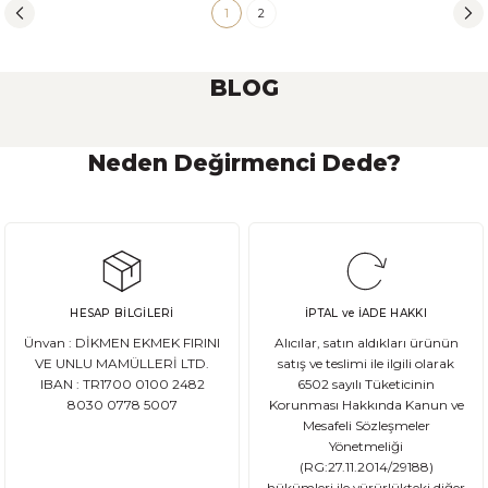
1
2
BLOG
Neden Değirmenci Dede?
Ekşi Maya Nasıl Beslenmeli ve Saklanmalı?
Ekşi maya, birçok ekmek ve hamur işi tarifinde kullanılan önemli bir
HESAP BİLGİLERİ
İPTAL ve İADE HAKKI
DEVAMI
Ünvan : DİKMEN EKMEK FIRINI
Alıcılar, satın aldıkları ürünün
Ata Tohum Nedir?
VE UNLU MAMÜLLERİ LTD.
satış ve teslimi ile ilgili olarak
IBAN : TR1700 0100 2482
6502 sayılı Tüketicinin
8030 0778 5007
Korunması Hakkında Kanun ve
Ata tohum, tarımda kullanılan ve genetik olarak değişmemiş olan gelene
Mesafeli Sözleşmeler
Yönetmeliği
(RG:27.11.2014/29188)
hükümleri ile yürürlükteki diğer