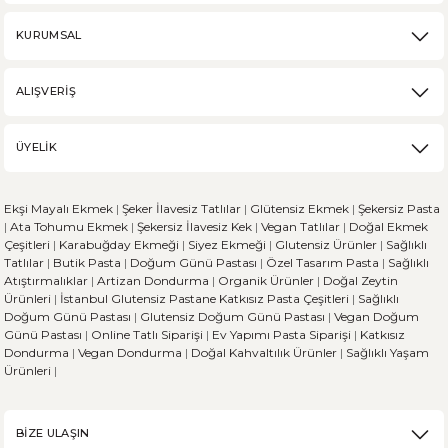
DEVAMI
KURUMSAL
Karabuğday Nedir? Ne İşe Yarar?
ALIŞVERİŞ
Karabuğday, son zamanlarda sağlıklı beslenme trendinin artmasıyla popü
ÜYELİK
DEVAMI
Ekşi Mayalı Ekmek
|
Şeker İlavesiz Tatlılar
|
Glütensiz Ekmek
|
Şekersiz Pasta
Ekşi Mayalı Ekmek ve Diğer Ekmek Çeşitleri Arasındaki 
|
Ata Tohumu Ekmek
|
Şekersiz İlavesiz Kek
|
Vegan Tatlılar
|
Doğal Ekmek
Çeşitleri
|
Karabuğday Ekmeği
|
Siyez Ekmeği
|
Glutensiz Ürünler
|
Sağlıklı
Tatlılar
|
Butik Pasta
|
Doğum Günü Pastası
|
Özel Tasarım Pasta
|
Sağlıklı
Ekmek, dünya genelinde her kültürün sofralarında önemli bir yere sahi
Atıştırmalıklar
|
Artizan Dondurma
|
Organik Ürünler
|
Doğal Zeytin
Ürünleri
|
İstanbul Glutensiz Pastane
Katkısız Pasta Çeşitleri
|
Sağlıklı
Doğum Günü Pastası
|
Glutensiz Doğum Günü Pastası
|
Vegan Doğum
Günü Pastası
|
Online Tatlı Siparişi
|
Ev Yapımı Pasta Siparişi
|
Katkısız
Dondurma
|
Vegan Dondurma
|
Doğal Kahvaltılık Ürünler
|
Sağlıklı Yaşam
DEVAMI
Ürünleri
|
Sporcu Beslenmesinde Glütensiz Beslenirken Dikkat E
BİZE ULAŞIN