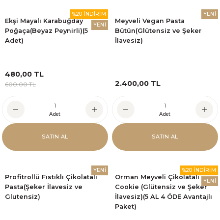
%20 İNDİRİM
YENİ
Ekşi Mayalı Karabuğday
Meyveli Vegan Pasta
YENİ
Poğaça(Beyaz Peynirli)(5
Bütün(Glütensiz ve Şeker
Adet)
İlavesiz)
480,00 TL
2.400,00 TL
600,00 TL
Adet
Adet
SATIN AL
SATIN AL
YENİ
%20 İNDİRİM
Profitrollü Fıstıklı Çikolatalı
Orman Meyveli Çikolatalı
YENİ
Pasta(Şeker İlavesiz ve
Cookie (Glütensiz ve Şeker
Glutensiz)
İlavesiz)(5 AL 4 ÖDE Avantajlı
Paket)