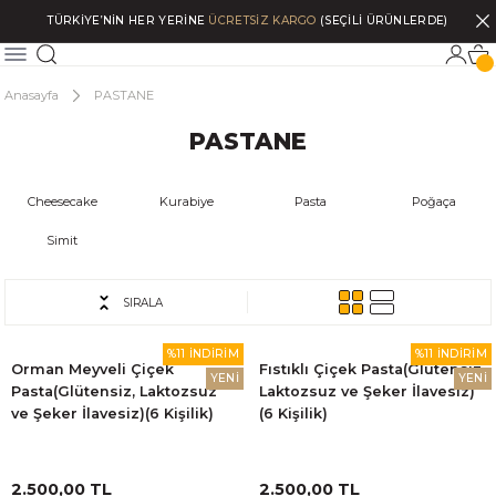
TÜRKİYE’NİN HER YERİNE
ÜCRETSİZ KARGO
(SEÇİLİ ÜRÜNLERDE)
Anasayfa
PASTANE
PASTANE
Cheesecake
Kurabiye
Pasta
Poğaça
Simit
SIRALA
%11 İNDİRİM
%11 İNDİRİM
Orman Meyveli Çiçek
Fıstıklı Çiçek Pasta(Glütensiz,
YENİ
YENİ
Pasta(Glütensiz, Laktozsuz
Laktozsuz ve Şeker İlavesiz)
ve Şeker İlavesiz)(6 Kişilik)
(6 Kişilik)
2.500,00 TL
2.500,00 TL