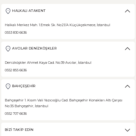
Ülkemizde beslenme alışkanlıklarına bağlı şeker hastalığı ne yazık ki
HALKALI ATAKENT
Halkalı Merkez Mah. 1.Emek Sk. No:21/A Küçükçekmece, İstanbul
0553 830 6636
DEVAMI
Borodinsky Rus Ekmeği
AVCILAR DENİZKÖŞKLER
Borodinsky Rus Ekmeği, rus siyah çavdar ekmeği olarak da bilinir. En 
Denizköşkler Ahmet Kaya Cad. No:39 Avcılar, İstanbul
0552 855 6636
BAHÇEŞEHİR
DEVAMI
Medovik Ballı Rus Pastası
Bahçeşehir 1. Kısım Vali Yazıcıoğlu Cad. Bahçeşehir Konakları Altı Çarşısı
No:35 Bahçeşehir, İstanbul
Medovik, Slav mutfağından dünyaya yayılmış bir pastadır. Eski Rusya fe
0552 707 6636
BİZİ TAKİP EDİN