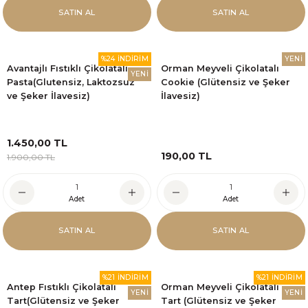
SATIN AL
SATIN AL
%24 İNDİRİM
YENİ
Avantajlı Fıstıklı Çikolatalı
Orman Meyveli Çikolatalı
YENİ
Pasta(Glutensiz, Laktozsuz
Cookie (Glütensiz ve Şeker
ve Şeker İlavesiz)
İlavesiz)
1.450,00 TL
190,00 TL
1.900,00 TL
Adet
Adet
SATIN AL
SATIN AL
%21 İNDİRİM
%21 İNDİRİM
Antep Fıstıklı Çikolatalı
Orman Meyveli Çikolatalı
YENİ
YENİ
Tart(Glütensiz ve Şeker
Tart (Glütensiz ve Şeker