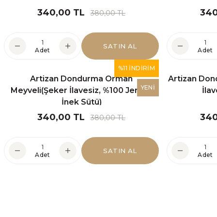
Orman Meyveli Vegan Pasta Bütün(Glütensiz ve Şeker 
340,00 TL
340
380,00 TL
SATIN AL
2.400,00 TL
Adet
Adet
%11 İNDİRİM
Artizan Dondurma Orman
Artizan Do
SATIN AL
Adet
YENİ
Meyveli(Şeker İlavesiz, %100 Jersey
İla
İnek Sütü)
YENİ
Glutensiz Japonez Kurabiye(Şeker İlavesiz)
Tahinli S
340,00 TL
340
380,00 TL
K
SATIN AL
425,00 TL
Adet
Adet
"
SATIN AL
Adet