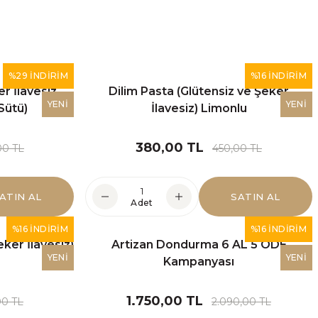
%29 İNDİRİM
%16 İNDİRİM
 İlavesiz,
Dilim Pasta (Glütensiz ve Şeker
YENİ
YENİ
Sütü)
İlavesiz) Limonlu
380,00 TL
00 TL
450,00 TL
ATIN AL
SATIN AL
Adet
%16 İNDİRİM
%16 İNDİRİM
ker İlavesiz)
Artizan Dondurma 6 AL 5 ÖDE
YENİ
YENİ
Kampanyası
1.750,00 TL
00 TL
2.090,00 TL