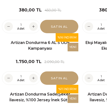
%21 İNDİRİ
Antep Fıstıklı Çikolatalı Tart(Glütensiz ve Şeker İlavesi
380,00 TL
380
450,00 TL
YEN
SATIN AL
190,00 TL
240,00 TL
Adet
Adet
SA
%16 İNDİRİM
Artizan Dondurma 6 AL 5 ÖDE
Ekşi Mayal
SATIN AL
Adet
YENİ
Kampanyası
Ek
"Düşü
Fıstıklı Çiçek Pasta(Glütensiz, Laktozsuz ve Şeker İlaves
1.750,00 TL
2.090,00 TL
SATIN AL
2.500,00 TL
2.800,00 TL
Adet
Adet
%11 İNDİRİM
Artizan Dondurma Sade(Şeker
Artizan 
SATIN A
Adet
YENİ
İlavesiz, %100 Jersey İnek Sütü)
İlavesiz,