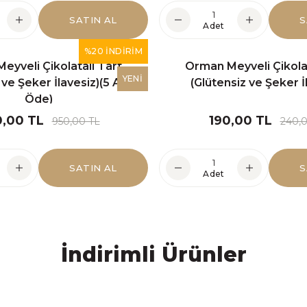
SATIN AL
S
Adet
GÜNLÜK ÜRETİM
%20 İNDİRİM
eyveli Çikolatalı Tart
Orman Meyveli Çikolat
AF ÖMRÜNÜ ARTTIRMAK İÇ
YENİ
 ve Şeker İlavesiz)(5 Al 4
(Glütensiz ve Şeker İ
Öde)
YUCU, KİMYASAL MADDE İÇ
,00 TL
190,00 TL
950,00 TL
240,0
"Günlük olarak siparişiniz üzerine hazırlanır
SATIN AL
S
Adet
İndirimli Ürünler