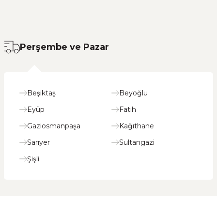
NDİRİM
Limonlu
YENİ
Perşembe ve Pazar
Beşiktaş
Beyoğlu
Eyüp
Fatih
Gaziosmanpaşa
Kağıthane
DİRİM
latalı
Sarıyer
Sultangazi
YENİ
Şişli
N
LU