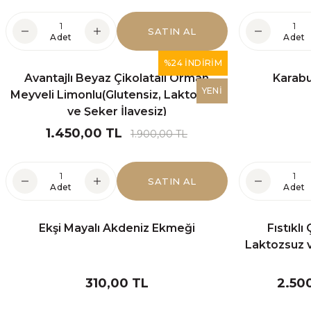
"Pizza
SATIN AL
Adet
Adet
%24 İNDİRİM
Avantajlı Beyaz Çikolatalı Orman
Karab
YENİ
Meyveli Limonlu(Glutensiz, Laktozsuz
ve Şeker İlavesiz)
1.450,00 TL
1.900,00 TL
SATIN AL
Adet
Adet
Ekşi Mayalı Akdeniz Ekmeği
Fıstıklı
Laktozsuz ve
310,00 TL
2.50