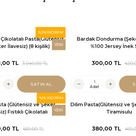
%36 İNDİRİM
Çikolatalı Pasta(Glütensiz
Bardak Dondurma (Şeker
YENİ
r İlavesiz) (8 kişilik)
%100 Jersey İnek 
0,00 TL
300,00 TL
3.040,00 TL
420,
SATIN AL
S
Adet
EKŞİ MAYALI
%16 İNDİRİM
sta (Glütensiz ve Şeker
Dilim Pasta(Glütensiz ve Şe
ATALIK TOHUMDAN
YENİ
iz) Fıstıklı Çikolatalı
Tiramisulu
KARABUĞDAYDAN
,00 TL
380,00 TL
450,00 TL
450,
ARTİZAN PİZZA ÇEŞİTLERİ