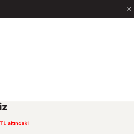
ECEKLER
NERELERDEYİZ
BLOG
PİZZA
KAMPANYALAR
İM
iz)
Nİ
iz
uz.”
 TL altındaki