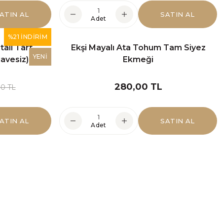
ATIN AL
SATIN AL
Adet
%21 İNDİRİM
alı Tart
Ekşi Mayalı Ata Tohum Tam Siyez
İN
YENİ
lavesiz)
Ekmeği
ERMEZ
280,00 TL
0 TL
"
ATIN AL
SATIN AL
Adet