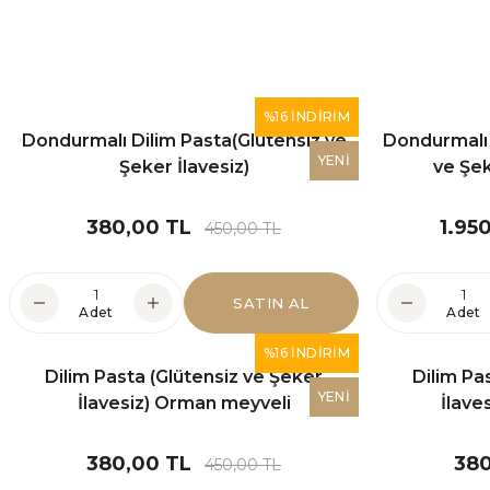
%16 İNDİRİM
Dondurmalı Dilim Pasta(Glütensiz ve
Dondurmalı 
YENİ
Şeker İlavesiz)
ve Şeke
380,00 TL
1.95
450,00 TL
SATIN AL
Adet
Adet
%16 İNDİRİM
Dilim Pasta (Glütensiz ve Şeker
Dilim Pa
YENİ
İlavesiz) Orman meyveli
İlaves
380,00 TL
380
450,00 TL