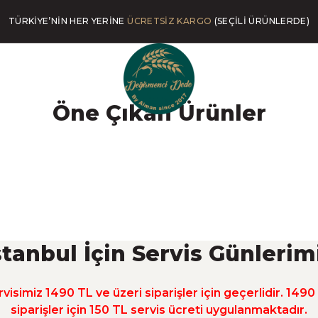
TÜRKİYE’NİN HER YERİNE
ÜCRETSİZ KARGO
(SEÇİLİ ÜRÜNLERDE)
İP
Bizi Ara
Öne Çıkan Ürünler
TENSİZ
EV YAPIMI
ZEYTİN
DOĞAL
İÇ
NLER
LEZZETLER
ÜRÜNLERİ
ÜRÜNLER
%100 EKŞİ MAYALI
TAŞ DEĞİRMEN
İRİM
%16 İNDİR
ATALIK TOHUM UNLARDAN
ütü)
Dondurmalı Dilim Pasta(Glütensiz ve Şeker İlaves
YENİ
YE
EKMEK ÇEŞİTLERİ
stanbul İçin Servis Günlerim
380,00 TL
450,00 TL
ik Yunan hekimi Hipokrat: “Ne yiyorsak oy
visimiz 1490 TL ve üzeri siparişler için geçerlidir. 1490
siparişler için 150 TL servis ücreti uygulanmaktadır.
SATIN AL