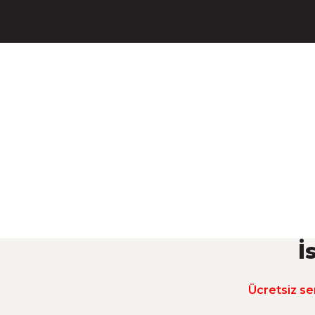
HİKAYEMİZ
NEREDEYİZ?
TESLİMAT KOŞULLARI
SİPARİŞ TAK
EKMEK
BUTİK
GLÜ
PASTANE
DONDURMA
ÇEŞİTLERİ
PASTALAR
ÜRÜ
%29 İND
Bardak Dondurma (Şeker İlavesiz, %100 Jersey İnek S
İ
300,00 TL
420,00 TL
Ant
Ücretsiz ser
SATIN AL