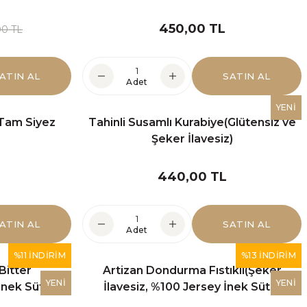
YENİ
ve Şeker İlavesiz)
450,00 TL
00 TL
ATIN AL
SATIN AL
Adet
LER
YENİ
 Tam Siyez
Tahinli Susamlı Kurabiye(Glütensiz ve
N AL
Şeker İlavesiz)
anilya
%11 İNDİRİM
tozsuz ve Şeker İlavesiz)(6 Kişilik)
440,00 TL
YENİ
ATIN AL
SATIN AL
2.800,00 TL
Adet
%11 İNDİRİM
%13 İNDİRİM
Bitter
Artizan Dondurma Fıstıklı(Şeker
SATIN AL
YENİ
YENİ
İnek Sütü)
İlavesiz, %100 Jersey İnek Sütü)
ENİ
YENİ