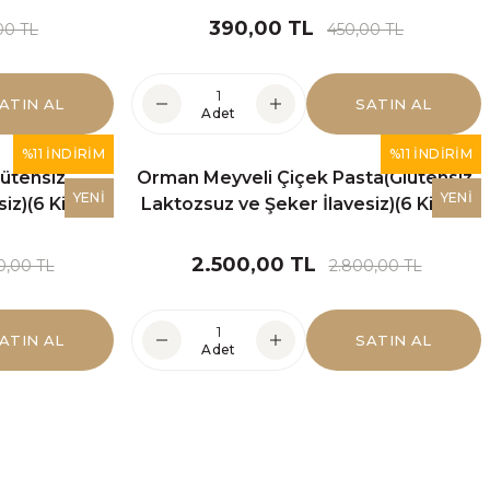
iz)
Glutensiz Elmalı Kek(Şeker İlavesiz) 1 kişilik
390,00 TL
00 TL
450,00 TL
ATIN AL
SATIN AL
440,00 TL
Adet
%11 İNDİRİM
%11 İNDİRİM
lütensiz,
Orman Meyveli Çiçek Pasta(Glütensiz,
SATIN AL
Adet
YENİ
YENİ
z)(6 Kişilik)
Laktozsuz ve Şeker İlavesiz)(6 Kişilik)
İ
2.500,00 TL
0,00 TL
2.800,00 TL
EZ
ATIN AL
SATIN AL
Adet
ı"