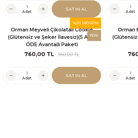
SATIN AL
Adet
Adet
%20 İNDİRİM
Orman Meyveli Çikolatalı Cookie
Orman M
R
YENİ
(Glütensiz ve Şeker İlavesiz)(5 AL 4
(Glütensiz
ÖDE Avantajlı Paket)
KORU
760,00 TL
760
950,00 TL
SATIN AL
Adet
Adet