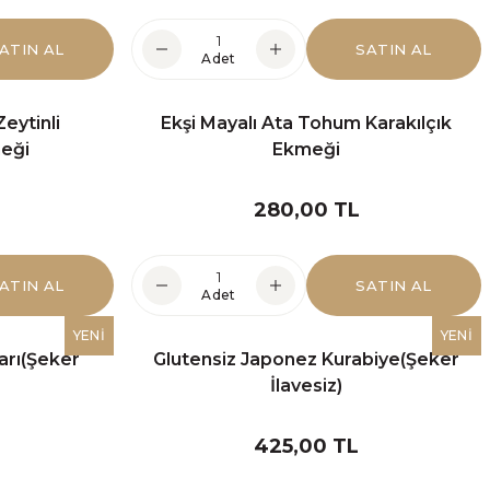
rimizde
ATIN AL
SATIN AL
Adet
Zeytinli
Ekşi Mayalı Ata Tohum Karakılçık
eği
Ekmeği
280,00 TL
ATIN AL
SATIN AL
Adet
YENİ
YENİ
arı(Şeker
Glutensiz Japonez Kurabiye(Şeker
İlavesiz)
425,00 TL