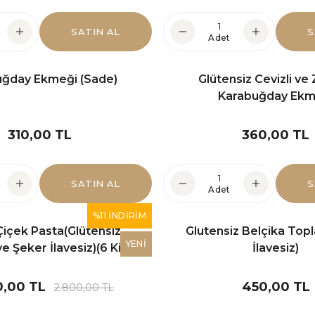
 çeşitlerimiz Halkalı ve Bahçeşehir şubele
SATIN AL
S
Adet
mevcuttur."
uğday Ekmeği (Sade)
Glütensiz Cevizli ve 
Karabuğday Ekm
PİZZA ÇEŞİTLERİMİZ
310,00 TL
360,00 TL
SATIN AL
S
Adet
%11 İNDİRİM
 Çiçek Pasta(Glütensiz,
Glutensiz Belçika Topl
YENİ
 Şeker İlavesiz)(6 Kişilik)
İlavesiz)
0,00 TL
450,00 TL
2.800,00 TL