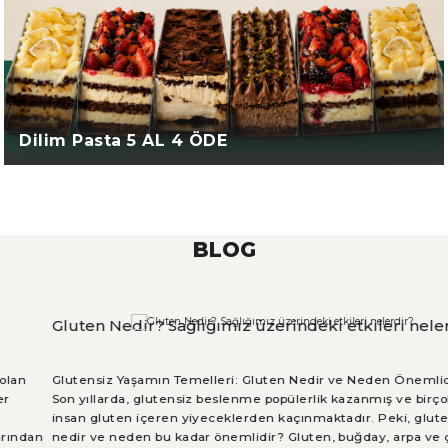
Dilim Pasta 5 AL 4 ÖDE
Dilediğiniz 5 adet dilim pastamızı sepetinize ekleyerek 1
adedini ücretsiz olarak olarak satın alabilirsiniz. Ödeme
aşamasında 1 adet için ücret düşüm
BLOG
Gluten Nedir? Sağlığımız üzerindeki etkileri nelerdir?
Glutensiz Yaşamın Temelleri: Gluten Nedir ve Neden Önemlidir?
Son yıllarda, glutensiz beslenme popülerlik kazanmış ve birçok
insan gluten içeren yiyeceklerden kaçınmaktadır. Peki, gluten
nedir ve neden bu kadar önemlidir? Gluten, buğday, arpa ve çavdar