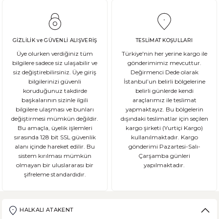
GİZLİLİK ve GÜVENLİ ALIŞVERİŞ
TESLİMAT KOŞULLARI
Üye olurken verdiğiniz tüm
Türkiye'nin her yerine kargo ile
bilgilere sadece siz ulaşabilir ve
gönderimimiz mevcuttur.
siz değiştirebilirsiniz. Üye giriş
Değirmenci Dede olarak
bilgilerinizi güvenli
İstanbul’un belirli bölgelerine
koruduğunuz takdirde
belirli günlerde kendi
başkalarının sizinle ilgili
araçlarımız ile teslimat
bilgilere ulaşması ve bunları
yapmaktayız. Bu bölgelerin
değiştirmesi mümkün değildir.
dışındaki teslimatlar için seçilen
Bu amaçla, üyelik işlemleri
kargo şirketi (Yurtiçi Kargo)
sırasında 128 bit SSL güvenlik
kullanılmaktadır. Kargo
alanı içinde hareket edilir. Bu
gönderimi Pazartesi-Salı-
sistem kırılması mümkün
Çarşamba günleri
olmayan bir uluslararası bir
yapılmaktadır.
şifreleme standardıdır.
HALKALI ATAKENT