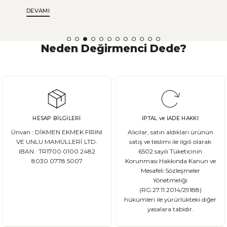
gibi tahıllarda doğal olarak bulunan bir protein kompleksidir. Bu blog
DEVAMI
yazısında, glutenin yapısı ve bileşenleri, sağlık üzerindeki etkileri,
çölyak hastalığı ve gluten intoleransı, gluten içeren yiyeceklerin
listesi, glutensiz diyetin faydaları, alternatif tahıllar ve daha fazlası
hakkında bilgi edineceksiniz. Ayrıca, glutensiz yaşam tarzını
Neden Değirmenci Dede?
benimsemek isteyenler için ipuçları ve öneriler de sunacağız.
Hazırlıklı olun, glutensiz yaşam tarzı hakkında her şeyi öğrenmek
için bu yazıyı takip edin!
HESAP BİLGİLERİ
İPTAL ve İADE HAKKI
Ünvan : DİKMEN EKMEK FIRINI
Alıcılar, satın aldıkları ürünün
VE UNLU MAMÜLLERİ LTD.
satış ve teslimi ile ilgili olarak
IBAN : TR1700 0100 2482
6502 sayılı Tüketicinin
8030 0778 5007
Korunması Hakkında Kanun ve
Mesafeli Sözleşmeler
Yönetmeliği
(RG:27.11.2014/29188)
hükümleri ile yürürlükteki diğer
yasalara tabidir.