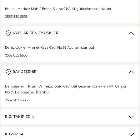
Halkalı Merkez Mah. 1.Emek Sk. No:21/A Küçükçekmece, İstanbul
0553 830 6636
AVCILAR DENİZKÖŞKLER
Denizköşkler Ahmet Kaya Cad. No:39 Avcılar, İstanbul
0552 855 6636
BAHÇEŞEHİR
Bahçeşehir 1. Kısım Vali Yazıcıoğlu Cad. Bahçeşehir Konakları Altı Çarşısı
No:35 Bahçeşehir, İstanbul
0552 707 6636
BİZİ TAKİP EDİN
KURUMSAL