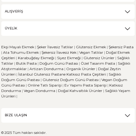
ALIŞVERİŞ
ÜYELİK
Ekşi Mayalı Ekmek
|
Şeker İlavesiz Tatlılar
|
Glütensiz Ekmek
|
Şekersiz Pasta
|
Ata Tohumu Ekmek
|
Şekersiz İlavesiz Kek
|
Vegan Tatlılar
|
Doğal Ekmek
Çeşitleri
|
Karabuğday Ekmeği
|
Siyez Ekmeği
|
Glutensiz Ürünler
|
Sağlıklı
Tatlılar
|
Butik Pasta
|
Doğum Günü Pastası
|
Özel Tasarım Pasta
|
Sağlıklı
Atıştırmalıklar
|
Artizan Dondurma
|
Organik Ürünler
|
Doğal Zeytin
Ürünleri
|
İstanbul Glutensiz Pastane
Katkısız Pasta Çeşitleri
|
Sağlıklı
Doğum Günü Pastası
|
Glutensiz Doğum Günü Pastası
|
Vegan Doğum
Günü Pastası
|
Online Tatlı Siparişi
|
Ev Yapımı Pasta Siparişi
|
Katkısız
Dondurma
|
Vegan Dondurma
|
Doğal Kahvaltılık Ürünler
|
Sağlıklı Yaşam
Ürünleri
|
BİZE ULAŞIN
© 2025 Tüm hakları saklıdır.