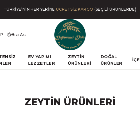
TÜRKİYE’NİN HER YERİNE
ÜCRETSİZ KARGO
(SEÇİLİ ÜRÜNLERDE)
İP
Bizi Ara
TENSİZ
EV YAPIMI
ZEYTİN
DOĞAL
İÇ
NLER
LEZZETLER
ÜRÜNLERİ
ÜRÜNLER
ZEYTİN ÜRÜNLERİ