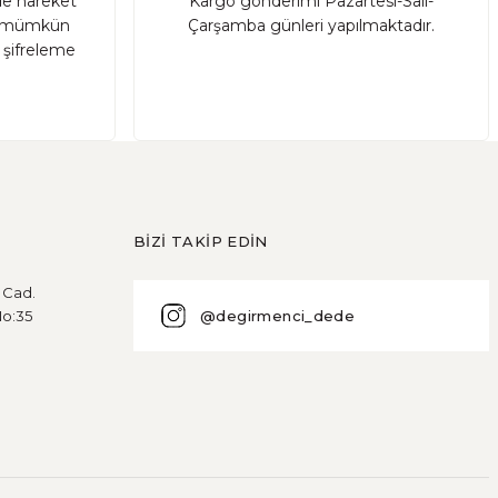
nde hareket
Kargo gönderimi Pazartesi-Salı-
sı mümkün
Çarşamba günleri yapılmaktadır.
r şifreleme
BİZİ TAKİP EDİN
u Cad.
@degirmenci_dede
No:35