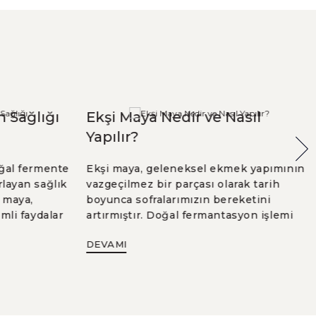
 Sağlığı
Ekşi Maya Nedir ve Nasıl
Yapılır?
ğal fermente
Ekşi maya, geleneksel ekmek yapımının
layan sağlık
vazgeçilmez bir parçası olarak tarih
 maya,
boyunca sofralarımızın bereketini
mli faydalar
artırmıştır. Doğal fermantasyon işlemi
 ekşi maya ile
sayesinde hem lezzetli hem de sağlıklı
DEVAMI
i nasıl
ekmeklerin sırrı olan ekşi maya, son
sistemi için
yıllarda doğal ve katkısız beslenmeye
rçok detayı
olan ilginin artmasıyla tekrar
lığını uzun ve
popülerliğini kazanmıştır. Peki bu mistik
arak gören
maya karışımı aslında nedir ve nasıl