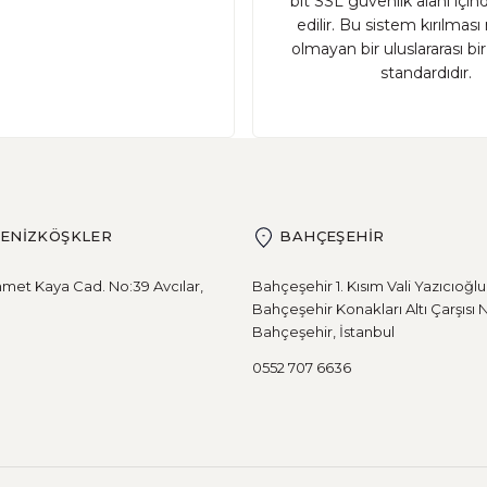
bit SSL güvenlik alanı içi
edilir. Bu sistem kırılma
olmayan bir uluslararası bi
standardıdır.
DENİZKÖŞKLER
BAHÇEŞEHİR
met Kaya Cad. No:39 Avcılar,
Bahçeşehir 1. Kısım Vali Yazıcıoğl
Bahçeşehir Konakları Altı Çarşısı 
Bahçeşehir, İstanbul
0552 707 6636