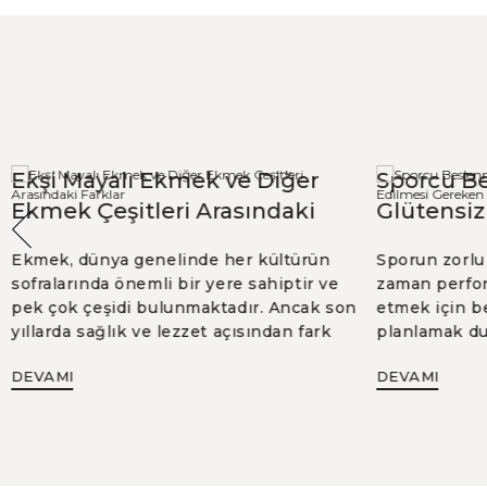
Ekşi Mayalı Ekmek ve Diğer
Sporcu B
Ekmek Çeşitleri Arasındaki
Glütensiz
Farklar
Edilmesi 
Ekmek, dünya genelinde her kültürün
Sporun zorlu 
sofralarında önemli bir yere sahiptir ve
zaman perfor
pek çok çeşidi bulunmaktadır. Ancak son
etmek için be
yıllarda sağlık ve lezzet açısından fark
planlamak du
yaratan ekşi mayalı ekmek, giderek daha
popülerliğe s
DEVAMI
DEVAMI
fazla ilgi görmeye başlamıştır. Peki, ekşi
beslenme, öze
mayalı ekmek diğer ekmek çeşitleriyle
tarafından pe
karşılaştırıldığında ne gibi özelliklere
tercih ediliy
sahiptir? Bu blog yazımızda, ekşi mayalı
düzenini seç
ekmek nedir, nasıl yapılır, besin değeri
bazı kritik n