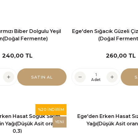
rmızı Biber Dolgulu Yeşil
Ege'den Sığacık Güzeli Çiz
in(Doğal Fermente)
(Doğal Ferment
240,00 TL
260,00 TL
SATIN AL
S
Adet
%20 İNDİRİM
rken Hasat Soğuk Sıkım
Ege'den Erken Hasat Sı
YENİ
n Yağı(Düşük Asit oranı %
Yağı(Düşük Asit oranı
0,3)