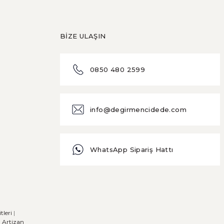
BİZE ULAŞIN
0850 480 2599
info@degirmencidede.com
WhatsApp Sipariş Hattı
leri
|
|
Artizan