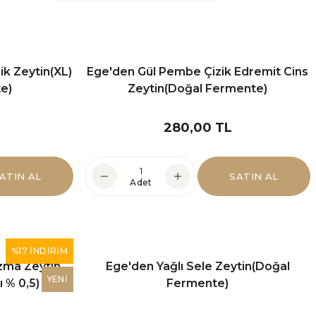
ik Zeytin(XL)
Ege'den Gül Pembe Çizik Edremit Cins
e)
Zeytin(Doğal Fermente)
280,00 TL
ATIN AL
SATIN AL
Adet
%17 İNDİRİM
zma Zeytin
Ege'den Yağlı Sele Zeytin(Doğal
YENİ
 % 0,5)
Fermente)