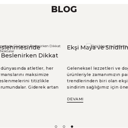
BLOG
eslenmesinde
Ekşi Maya ve Sindirim
 Beslenirken Dikkat
Gereken Noktalar
dünyasında atletler, her
Geleneksel lezzetleri ve do
manslarını maksimize
ürünleriyle zamanımızın par
slenmelerini titizlikle
trendlerinden biri olan ekşi
rumundalar. Giderek artan
sindirim sağlığımız için öne
ahip olan glütensiz
sunuyor. Bu blog yazımızda,
DEVAMI
llikle bazı sporcular
yapılan ekmeklerin sindirim
rformans artışı umuduyla
desteklediğinden, sindirim 
or. Ancak bu beslenme
sağladığı yararlara kadar bi
erken atlanmaması gereken
inceleyeceğiz. Sindirim sağ
oktalar bulunmaktadır.
mutlu bir hayatın temeli ol