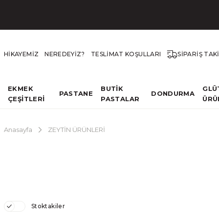
HİKAYEMİZ
NEREDEYİZ?
TESLİMAT KOŞULLARI
SİPARİŞ TAK
EKMEK
BUTİK
GLÜ
PASTANE
DONDURMA
ÇEŞİTLERİ
PASTALAR
ÜRÜ
Anasayfa
ZEYTİN ÜRÜNLERİ
Stoktakiler