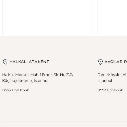
HALKALI ATAKENT
AVCILAR 
Halkalı Merkez Mah. 1.Emek Sk. No:21/A
Denizköşkler Ah
Küçükçekmece, İstanbul
İstanbul
0553 830 6636
0552 855 6636