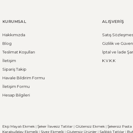
KURUMSAL
ALIŞVERİŞ
Hakkımızda
Satış Sözleşmes
Blog
Gizlilik ve Güven
Teslimat Koşulları
İptal ve İade Şar
İletişim
K.V.K.K
Sipariş Takip
Havale Bildirim Formu
İletişim Formu
Hesap Bilgileri
Ekşi Mayalı Ekmek
|
Şeker İlavesiz Tatlılar
|
Glütensiz Ekmek
|
Şekersiz Pasta
Karabuğday Ekmeği
|
Siyez Ekmeği
|
Glutensiz Ürünler
|
Sağlıklı Tatlılar
|
But