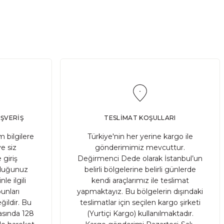
n probiyotik
hazırlanır? Evde kolayca
rsak sağlığına
hazırlayabileceğiniz ekşi mayanın
or. "Ekşi Maya
mucizesine adım atmak için öncelikle
 bu yazımızda,
gerekli malzemeleri öğrenmekten
sindirim
başlayarak, mayalanma sürecinden
 araştırıyor,
kullanıma, hatta ev yapımı ekşi mayalı
şam kalitemizi
ekmek tariflerinden saklama
fediyoruz.
yöntemlerine kadar her detayı bu blog
i yolculuğuna
yazımızda bulacaksınız. Eğer siz de ekşi
izemli
mayanın faydalarından yararlanarak
dalı
mutfağınızda doğal bir dokunuş yapmak
IŞVERİŞ
TESLİMAT KOŞULLARI
faklarımızda
ve kendi ekmeğinizi yapmanın tatminini
 bilgilere
Türkiye'nin her yerine kargo ile
edelim.
yaşamak istiyorsanız, işte adım adım bu
ve siz
gönderimimiz mevcuttur.
muazzam yolculuğa çıkmanın tam
 giriş
Değirmenci Dede olarak İstanbul’un
zamanı!
ruduğunuz
belirli bölgelerine belirli günlerde
le ilgili
kendi araçlarımız ile teslimat
unları
yapmaktayız. Bu bölgelerin dışındaki
ildir. Bu
teslimatlar için seçilen kargo şirketi
rasında 128
(Yurtiçi Kargo) kullanılmaktadır.