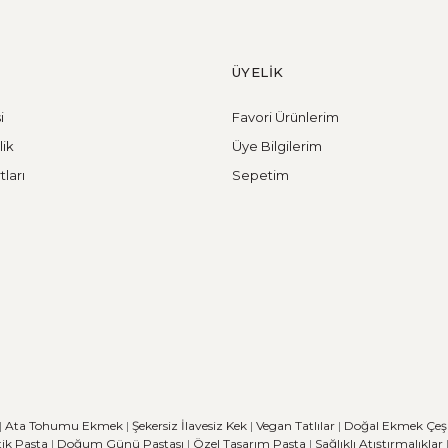
ÜYELİK
i
Favori Ürünlerim
lik
Üye Bilgilerim
tları
Sepetim
|
Ata Tohumu Ekmek
|
Şekersiz İlavesiz Kek
|
Vegan Tatlılar
|
Doğal Ekmek Çeşit
ik Pasta
|
Doğum Günü Pastası
|
Özel Tasarım Pasta
|
Sağlıklı Atıştırmalıklar