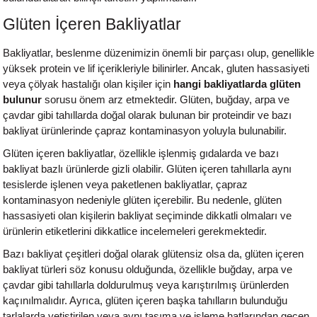
Glüten İçeren Bakliyatlar
Bakliyatlar, beslenme düzenimizin önemli bir parçası olup, genellikle
yüksek protein ve lif içerikleriyle bilinirler. Ancak, gluten hassasiyeti
veya çölyak hastalığı olan kişiler için
hangi bakliyatlarda glüten
bulunur
sorusu önem arz etmektedir. Glüten, buğday, arpa ve
çavdar gibi tahıllarda doğal olarak bulunan bir proteindir ve bazı
bakliyat ürünlerinde çapraz kontaminasyon yoluyla bulunabilir.
Glüten içeren bakliyatlar, özellikle işlenmiş gıdalarda ve bazı
bakliyat bazlı ürünlerde gizli olabilir. Glüten içeren tahıllarla aynı
tesislerde işlenen veya paketlenen bakliyatlar, çapraz
kontaminasyon nedeniyle glüten içerebilir. Bu nedenle, glüten
hassasiyeti olan kişilerin bakliyat seçiminde dikkatli olmaları ve
ürünlerin etiketlerini dikkatlice incelemeleri gerekmektedir.
Bazı bakliyat çeşitleri doğal olarak glütensiz olsa da, glüten içeren
bakliyat türleri söz konusu olduğunda, özellikle buğday, arpa ve
çavdar gibi tahıllarla doldurulmuş veya karıştırılmış ürünlerden
kaçınılmalıdır. Ayrıca, glüten içeren başka tahılların bulunduğu
tarlalarda yetiştirilen veya aynı taşıma ve işleme hatlarından geçen