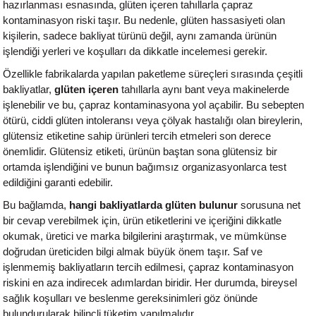
hazırlanması esnasında, glüten içeren tahıllarla çapraz
kontaminasyon riski taşır. Bu nedenle, glüten hassasiyeti olan
kişilerin, sadece bakliyat türünü değil, aynı zamanda ürünün
işlendiği yerleri ve koşulları da dikkatle incelemesi gerekir.
Özellikle fabrikalarda yapılan paketleme süreçleri sırasında çeşitli
bakliyatlar,
glüten içeren
tahıllarla aynı bant veya makinelerde
işlenebilir ve bu, çapraz kontaminasyona yol açabilir. Bu sebepten
ötürü, ciddi glüten intoleransı veya çölyak hastalığı olan bireylerin,
glütensiz etiketine sahip ürünleri tercih etmeleri son derece
önemlidir. Glütensiz etiketi, ürünün baştan sona glütensiz bir
ortamda işlendiğini ve bunun bağımsız organizasyonlarca test
edildiğini garanti edebilir.
Bu bağlamda,
hangi bakliyatlarda glüten bulunur
sorusuna net
bir cevap verebilmek için, ürün etiketlerini ve içeriğini dikkatle
okumak, üretici ve marka bilgilerini araştırmak, ve mümkünse
doğrudan üreticiden bilgi almak büyük önem taşır. Saf ve
işlenmemiş bakliyatların tercih edilmesi, çapraz kontaminasyon
riskini en aza indirecek adımlardan biridir. Her durumda, bireysel
sağlık koşulları ve beslenme gereksinimleri göz önünde
bulundurularak bilinçli tüketim yapılmalıdır.