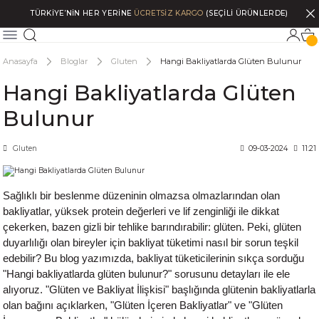
TÜRKİYE’NİN HER YERİNE
ÜCRETSİZ KARGO
(SEÇİLİ ÜRÜNLERDE)
Anasayfa
Bloglar
Gluten
Hangi Bakliyatlarda Glüten Bulunur
Hangi Bakliyatlarda Glüten
Bulunur
Gluten
09-03-2024
11:21
Sağlıklı bir beslenme düzeninin olmazsa olmazlarından olan
bakliyatlar, yüksek protein değerleri ve lif zenginliği ile dikkat
çekerken, bazen gizli bir tehlike barındırabilir: glüten. Peki, glüten
duyarlılığı olan bireyler için bakliyat tüketimi nasıl bir sorun teşkil
edebilir? Bu blog yazımızda, bakliyat tüketicilerinin sıkça sorduğu
"Hangi bakliyatlarda glüten bulunur?" sorusunu detayları ile ele
alıyoruz. "Glüten ve Bakliyat İlişkisi" başlığında glütenin bakliyatlarla
olan bağını açıklarken, "Glüten İçeren Bakliyatlar" ve "Glüten