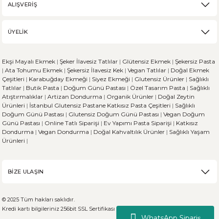
ALIŞVERİŞ
Karabuğday, son zamanlarda sağlıklı beslenme trendinin artmasıyla popü
ÜYELİK
DEVAMI
Ekşi Mayalı Ekmek
|
Şeker İlavesiz Tatlılar
|
Glütensiz Ekmek
|
Şekersiz Pasta
Ekşi Mayalı Ekmek ve Diğer Ekmek Çeşitleri Arasındaki 
|
Ata Tohumu Ekmek
|
Şekersiz İlavesiz Kek
|
Vegan Tatlılar
|
Doğal Ekmek
Çeşitleri
|
Karabuğday Ekmeği
|
Siyez Ekmeği
|
Glutensiz Ürünler
|
Sağlıklı
Tatlılar
|
Butik Pasta
|
Doğum Günü Pastası
|
Özel Tasarım Pasta
|
Sağlıklı
Ekmek, dünya genelinde her kültürün sofralarında önemli bir yere sahi
Atıştırmalıklar
|
Artizan Dondurma
|
Organik Ürünler
|
Doğal Zeytin
Ürünleri
|
İstanbul Glutensiz Pastane
Katkısız Pasta Çeşitleri
|
Sağlıklı
Doğum Günü Pastası
|
Glutensiz Doğum Günü Pastası
|
Vegan Doğum
Günü Pastası
|
Online Tatlı Siparişi
|
Ev Yapımı Pasta Siparişi
|
Katkısız
Dondurma
|
Vegan Dondurma
|
Doğal Kahvaltılık Ürünler
|
Sağlıklı Yaşam
DEVAMI
Ürünleri
|
Sporcu Beslenmesinde Glütensiz Beslenirken Dikkat E
BİZE ULAŞIN
Sporun zorlu dünyasında atletler, her zaman performanslarını maksimiz
© 2025 Tüm hakları saklıdır.
Kredi kartı bilgileriniz 256bit SSL Sertifikası ile %100 koruma altındadır.
WhatsApp Sipariş