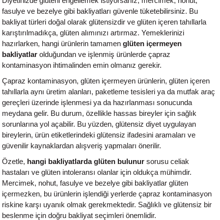
Diyetinizde glüteni engellemek istiyorsanız, mercimek, nohut,
fasulye ve bezelye gibi bakliyatları güvenle tüketebilirsiniz. Bu
bakliyat türleri doğal olarak glütensizdir ve glüten içeren tahıllarla
karıştırılmadıkça, glüten alımınızı artırmaz. Yemeklerinizi
hazırlarken, hangi ürünlerin tamamen
glüten içermeyen
bakliyatlar
olduğundan ve işlenmiş ürünlerde çapraz
kontaminasyon ihtimalinden emin olmanız gerekir.
Çapraz kontaminasyon, glüten içermeyen ürünlerin, glüten içeren
tahıllarla aynı üretim alanları, paketleme tesisleri ya da mutfak araç
gereçleri üzerinde işlenmesi ya da hazırlanması sonucunda
meydana gelir. Bu durum, özellikle hassas bireyler için sağlık
sorunlarına yol açabilir. Bu yüzden, glütensiz diyet uygulayan
bireylerin, ürün etiketlerindeki glütensiz ifadesini aramaları ve
güvenilir kaynaklardan alışveriş yapmaları önerilir.
Özetle,
hangi bakliyatlarda glüten bulunur
sorusu celiak
hastaları ve glüten intoleransı olanlar için oldukça mühimdir.
Mercimek, nohut, fasulye ve bezelye gibi bakliyatlar glüten
içermezken, bu ürünlerin işlendiği yerlerde çapraz kontaminasyon
riskine karşı uyanık olmak gerekmektedir. Sağlıklı ve glütensiz bir
beslenme için doğru bakliyat seçimleri önemlidir.