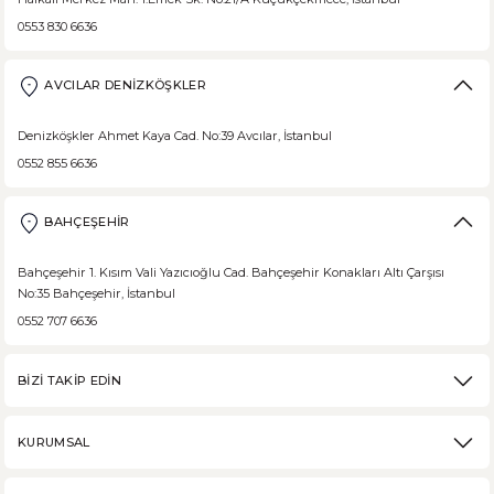
0553 830 6636
DEVAMI
Borodinsky Rus Ekmeği
AVCILAR DENİZKÖŞKLER
Borodinsky Rus Ekmeği, rus siyah çavdar ekmeği olarak da bilinir. En 
Denizköşkler Ahmet Kaya Cad. No:39 Avcılar, İstanbul
0552 855 6636
BAHÇEŞEHİR
DEVAMI
Medovik Ballı Rus Pastası
Bahçeşehir 1. Kısım Vali Yazıcıoğlu Cad. Bahçeşehir Konakları Altı Çarşısı
No:35 Bahçeşehir, İstanbul
Medovik, Slav mutfağından dünyaya yayılmış bir pastadır. Eski Rusya fe
0552 707 6636
BİZİ TAKİP EDİN
DEVAMI
KURUMSAL
Karabuğday Nedir? Ne İşe Yarar?