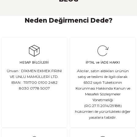
Neden Değirmenci Dede?
Ekşi Maya Nasıl Beslenmeli ve Saklanmalı?
Ekşi maya, birçok ekmek ve hamur işi tarifinde kullanılan önemli bir
HESAP BİLGİLERİ
İPTAL ve İADE HAKKI
DEVAMI
Ünvan : DİKMEN EKMEK FIRINI
Alıcılar, satın aldıkları ürünün
Ata Tohum Nedir?
VE UNLU MAMÜLLERİ LTD.
satış ve teslimi ile ilgili olarak
IBAN : TR1700 0100 2482
6502 sayılı Tüketicinin
8030 0778 5007
Korunması Hakkında Kanun ve
Ata tohum, tarımda kullanılan ve genetik olarak değişmemiş olan gelene
Mesafeli Sözleşmeler
Yönetmeliği
(RG:27.11.2014/29188)
hükümleri ile yürürlükteki diğer
yasalara tabidir.
DEVAMI
Gluten Nedir? Sağlığımız üzerindeki etkileri nelerdir?