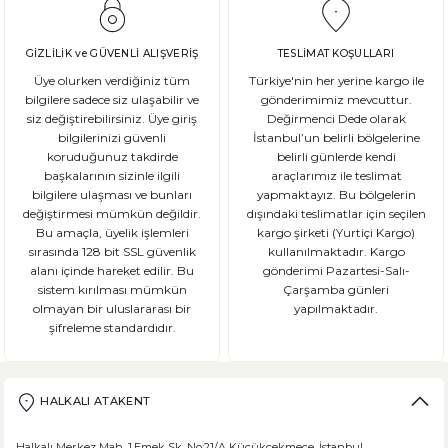
Glutensiz Yaşamın Temelleri: Gluten Nedir ve Neden Önemlidir? Son yıll
GİZLİLİK ve GÜVENLİ ALIŞVERİŞ
TESLİMAT KOŞULLARI
Üye olurken verdiğiniz tüm
Türkiye'nin her yerine kargo ile
bilgilere sadece siz ulaşabilir ve
gönderimimiz mevcuttur.
siz değiştirebilirsiniz. Üye giriş
Değirmenci Dede olarak
DEVAMI
bilgilerinizi güvenli
İstanbul’un belirli bölgelerine
Ekşi Mayalı Ekmek Tüketmemiz için 10 Neden
koruduğunuz takdirde
belirli günlerde kendi
başkalarının sizinle ilgili
araçlarımız ile teslimat
bilgilere ulaşması ve bunları
yapmaktayız. Bu bölgelerin
Ekmek ve ekmek ürünleri için sağlıklı olmadıklarına dair kötü bir ina
değiştirmesi mümkün değildir.
dışındaki teslimatlar için seçilen
Bu amaçla, üyelik işlemleri
kargo şirketi (Yurtiçi Kargo)
sırasında 128 bit SSL güvenlik
kullanılmaktadır. Kargo
alanı içinde hareket edilir. Bu
gönderimi Pazartesi-Salı-
sistem kırılması mümkün
Çarşamba günleri
DEVAMI
olmayan bir uluslararası bir
yapılmaktadır.
şifreleme standardıdır.
Şeker Hastaları Hangi Tür Ekmekleri Tüketmelidir?
Ülkemizde beslenme alışkanlıklarına bağlı şeker hastalığı ne yazık ki
HALKALI ATAKENT
Halkalı Merkez Mah. 1.Emek Sk. No:21/A Küçükçekmece, İstanbul