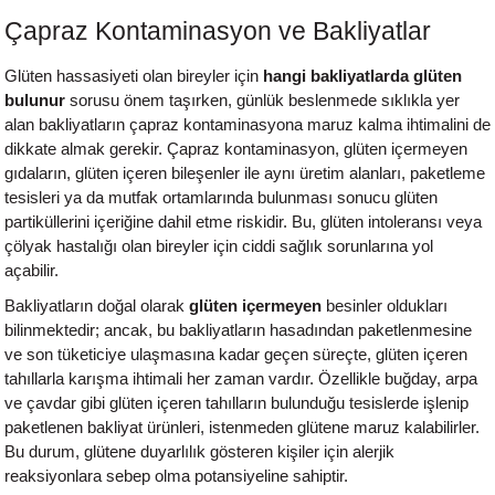
Çapraz Kontaminasyon ve Bakliyatlar
Glüten hassasiyeti olan bireyler için
hangi bakliyatlarda glüten
bulunur
sorusu önem taşırken, günlük beslenmede sıklıkla yer
alan bakliyatların çapraz kontaminasyona maruz kalma ihtimalini de
dikkate almak gerekir. Çapraz kontaminasyon, glüten içermeyen
gıdaların, glüten içeren bileşenler ile aynı üretim alanları, paketleme
tesisleri ya da mutfak ortamlarında bulunması sonucu glüten
partiküllerini içeriğine dahil etme riskidir. Bu, glüten intoleransı veya
çölyak hastalığı olan bireyler için ciddi sağlık sorunlarına yol
açabilir.
Bakliyatların doğal olarak
glüten içermeyen
besinler oldukları
bilinmektedir; ancak, bu bakliyatların hasadından paketlenmesine
ve son tüketiciye ulaşmasına kadar geçen süreçte, glüten içeren
tahıllarla karışma ihtimali her zaman vardır. Özellikle buğday, arpa
ve çavdar gibi glüten içeren tahılların bulunduğu tesislerde işlenip
paketlenen bakliyat ürünleri, istenmeden glütene maruz kalabilirler.
Bu durum, glütene duyarlılık gösteren kişiler için alerjik
reaksiyonlara sebep olma potansiyeline sahiptir.