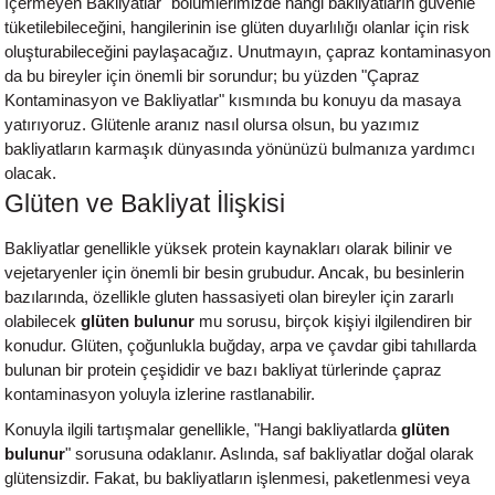
İçermeyen Bakliyatlar" bölümlerimizde hangi bakliyatların güvenle
tüketilebileceğini, hangilerinin ise glüten duyarlılığı olanlar için risk
oluşturabileceğini paylaşacağız. Unutmayın, çapraz kontaminasyon
da bu bireyler için önemli bir sorundur; bu yüzden "Çapraz
Kontaminasyon ve Bakliyatlar" kısmında bu konuyu da masaya
yatırıyoruz. Glütenle aranız nasıl olursa olsun, bu yazımız
bakliyatların karmaşık dünyasında yönünüzü bulmanıza yardımcı
olacak.
Glüten ve Bakliyat İlişkisi
Bakliyatlar genellikle yüksek protein kaynakları olarak bilinir ve
vejetaryenler için önemli bir besin grubudur. Ancak, bu besinlerin
bazılarında, özellikle gluten hassasiyeti olan bireyler için zararlı
olabilecek
glüten bulunur
mu sorusu, birçok kişiyi ilgilendiren bir
konudur. Glüten, çoğunlukla buğday, arpa ve çavdar gibi tahıllarda
bulunan bir protein çeşididir ve bazı bakliyat türlerinde çapraz
kontaminasyon yoluyla izlerine rastlanabilir.
Konuyla ilgili tartışmalar genellikle, "Hangi bakliyatlarda
glüten
bulunur
"
sorusuna odaklanır. Aslında, saf bakliyatlar doğal olarak
glütensizdir. Fakat, bu bakliyatların işlenmesi, paketlenmesi veya