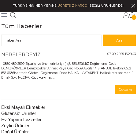
TÜRKİYE’NİN HER YERİNE
ÜCRETSİZ KARGO
(SEÇİLİ ÜRÜNLERDE)
Tüm Haberler
NERELERDEYİZ
07-09-2025 13:29:43
0850 480 2599(Sipariş ve önerileriniz için) ŞUBELERİMİZ Değirmenci Dede
DENİZKÖŞKLER Denizköşkler Ahmet Kaya Cad No:39 Avcılar / İSTANBUL Telefon: 0552
855 6636Haritada Göster Değirmenci Dede HALKALI / ATAKENT Halkalı Merkez Mah. 1.
Emek Sok. No:21/A, Küçükçekmec ...
Devamı
Ekşi Mayalı Ekmekler
Glutensiz Ürünler
Ev Yapımı Lezzetler
Zeytin Ürünleri
Doğal Ürünler