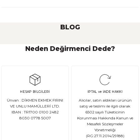
BLOG
Neden Değirmenci Dede?
Ekşi Maya Nasıl Beslenmeli ve Saklanmalı?
Ekşi maya, birçok ekmek ve hamur işi tarifinde kullanılan önemli bir
HESAP BİLGİLERİ
İPTAL ve İADE HAKKI
DEVAMI
Ünvan : DİKMEN EKMEK FIRINI
Alıcılar, satın aldıkları ürünün
Ata Tohum Nedir?
VE UNLU MAMÜLLERİ LTD.
satış ve teslimi ile ilgili olarak
IBAN : TR1700 0100 2482
6502 sayılı Tüketicinin
8030 0778 5007
Korunması Hakkında Kanun ve
Ata tohum, tarımda kullanılan ve genetik olarak değişmemiş olan gelene
Mesafeli Sözleşmeler
Yönetmeliği
(RG:27.11.2014/29188)