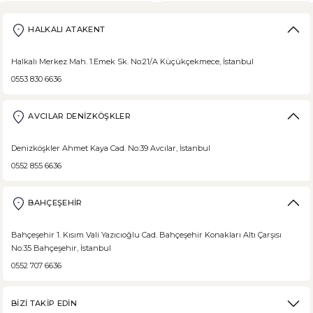
Ülkemizde beslenme alışkanlıklarına bağlı şeker hastalığı ne yazık ki
HALKALI ATAKENT
Halkalı Merkez Mah. 1.Emek Sk. No:21/A Küçükçekmece, İstanbul
0553 830 6636
DEVAMI
Borodinsky Rus Ekmeği
AVCILAR DENİZKÖŞKLER
Borodinsky Rus Ekmeği, rus siyah çavdar ekmeği olarak da bilinir. En 
Denizköşkler Ahmet Kaya Cad. No:39 Avcılar, İstanbul
0552 855 6636
BAHÇEŞEHİR
DEVAMI
Medovik Ballı Rus Pastası
Bahçeşehir 1. Kısım Vali Yazıcıoğlu Cad. Bahçeşehir Konakları Altı Çarşısı
No:35 Bahçeşehir, İstanbul
Medovik, Slav mutfağından dünyaya yayılmış bir pastadır. Eski Rusya fe
0552 707 6636
BİZİ TAKİP EDİN