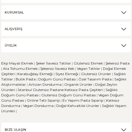
DEVAMI
KURUMSAL
Karabuğday Nedir? Ne İşe Yarar?
ALIŞVERİŞ
Karabuğday, son zamanlarda sağlıklı beslenme trendinin artmasıyla popü
ÜYELİK
DEVAMI
Ekşi Mayalı Ekmek
|
Şeker İlavesiz Tatlılar
|
Glütensiz Ekmek
|
Şekersiz Pasta
Ekşi Mayalı Ekmek ve Diğer Ekmek Çeşitleri Arasındaki 
|
Ata Tohumu Ekmek
|
Şekersiz İlavesiz Kek
|
Vegan Tatlılar
|
Doğal Ekmek
Çeşitleri
|
Karabuğday Ekmeği
|
Siyez Ekmeği
|
Glutensiz Ürünler
|
Sağlıklı
Tatlılar
|
Butik Pasta
|
Doğum Günü Pastası
|
Özel Tasarım Pasta
|
Sağlıklı
Ekmek, dünya genelinde her kültürün sofralarında önemli bir yere sahi
Atıştırmalıklar
|
Artizan Dondurma
|
Organik Ürünler
|
Doğal Zeytin
Ürünleri
|
İstanbul Glutensiz Pastane
Katkısız Pasta Çeşitleri
|
Sağlıklı
Doğum Günü Pastası
|
Glutensiz Doğum Günü Pastası
|
Vegan Doğum
Günü Pastası
|
Online Tatlı Siparişi
|
Ev Yapımı Pasta Siparişi
|
Katkısız
Dondurma
|
Vegan Dondurma
|
Doğal Kahvaltılık Ürünler
|
Sağlıklı Yaşam
DEVAMI
Ürünleri
|
Sporcu Beslenmesinde Glütensiz Beslenirken Dikkat E
BİZE ULAŞIN