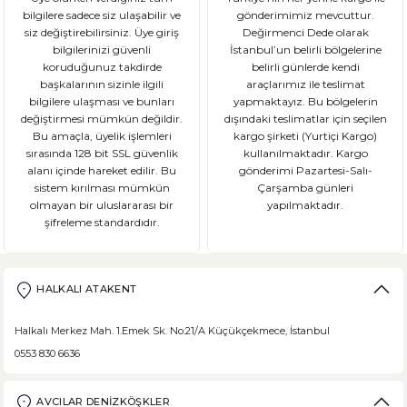
bilgilere sadece siz ulaşabilir ve
gönderimimiz mevcuttur.
siz değiştirebilirsiniz. Üye giriş
Değirmenci Dede olarak
bilgilerinizi güvenli
İstanbul’un belirli bölgelerine
koruduğunuz takdirde
belirli günlerde kendi
başkalarının sizinle ilgili
araçlarımız ile teslimat
bilgilere ulaşması ve bunları
yapmaktayız. Bu bölgelerin
değiştirmesi mümkün değildir.
dışındaki teslimatlar için seçilen
Bu amaçla, üyelik işlemleri
kargo şirketi (Yurtiçi Kargo)
sırasında 128 bit SSL güvenlik
kullanılmaktadır. Kargo
alanı içinde hareket edilir. Bu
gönderimi Pazartesi-Salı-
sistem kırılması mümkün
Çarşamba günleri
olmayan bir uluslararası bir
yapılmaktadır.
şifreleme standardıdır.
HALKALI ATAKENT
Halkalı Merkez Mah. 1.Emek Sk. No:21/A Küçükçekmece, İstanbul
0553 830 6636
AVCILAR DENİZKÖŞKLER