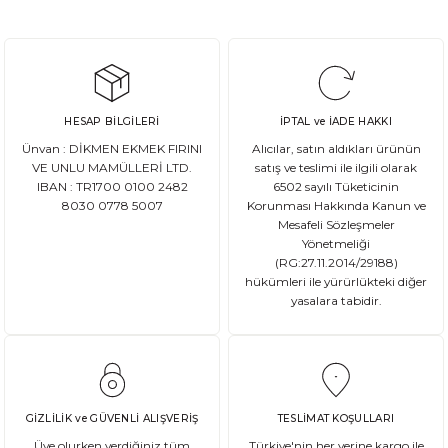
HESAP BİLGİLERİ
İPTAL ve İADE HAKKI
Ünvan : DİKMEN EKMEK FIRINI
Alıcılar, satın aldıkları ürünün
VE UNLU MAMÜLLERİ LTD.
satış ve teslimi ile ilgili olarak
IBAN : TR1700 0100 2482
6502 sayılı Tüketicinin
8030 0778 5007
Korunması Hakkında Kanun ve
Mesafeli Sözleşmeler
Yönetmeliği
(RG:27.11.2014/29188)
hükümleri ile yürürlükteki diğer
yasalara tabidir.
GİZLİLİK ve GÜVENLİ ALIŞVERİŞ
TESLİMAT KOŞULLARI
Üye olurken verdiğiniz tüm
Türkiye'nin her yerine kargo ile