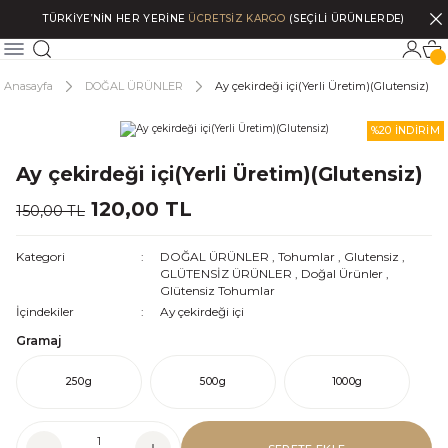
TÜRKİYE’NİN HER YERİNE
ÜCRETSİZ KARGO
(SEÇİLİ ÜRÜNLERDE)
Anasayfa
DOĞAL ÜRÜNLER
Ay çekirdeği içi(Yerli Üretim)(Glutensiz)
%20 İNDİRİM
Ay çekirdeği içi(Yerli Üretim)(Glutensiz)
120,00 TL
150,00 TL
Kategori
DOĞAL ÜRÜNLER
,
Tohumlar
,
Glutensiz
,
GLÜTENSİZ ÜRÜNLER
,
Doğal Ürünler
,
Glütensiz Tohumlar
İçindekiler
Ay çekirdeği içi
Gramaj
250g
500g
1000g