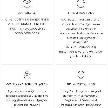
HESAP BİLGİLERİ
İPTAL ve İADE HAKKI
Ünvan : DİKMEN EKMEK FIRINI
Alıcılar, satın aldıkları ürünün
VE UNLU MAMÜLLERİ LTD.
satış ve teslimi ile ilgili olarak
IBAN : TR1700 0100 2482
6502 sayılı Tüketicinin
8030 0778 5007
Korunması Hakkında Kanun ve
Mesafeli Sözleşmeler
Yönetmeliği
(RG:27.11.2014/29188)
hükümleri ile yürürlükteki diğer
yasalara tabidir.
GİZLİLİK ve GÜVENLİ ALIŞVERİŞ
TESLİMAT KOŞULLARI
Üye olurken verdiğiniz tüm
Türkiye'nin her yerine kargo ile
bilgilere sadece siz ulaşabilir ve
gönderimimiz mevcuttur.
siz değiştirebilirsiniz. Üye giriş
Değirmenci Dede olarak
bilgilerinizi güvenli
İstanbul’un belirli bölgelerine