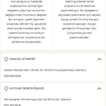
koruduğunuz takdirde
belirli günlerde kendi
başkalarının sizinle ilgili
araçlarımız ile teslimat
bilgilere ulaşması ve bunları
yapmaktayız. Bu bölgelerin
değiştirmesi mümkün değildir.
dışındaki teslimatlar için seçilen
Bu amaçla, üyelik işlemleri
kargo şirketi (Yurtiçi Kargo)
sırasında 128 bit SSL güvenlik
kullanılmaktadır. Kargo
alanı içinde hareket edilir. Bu
gönderimi Pazartesi-Salı-
sistem kırılması mümkün
Çarşamba günleri
olmayan bir uluslararası bir
yapılmaktadır.
şifreleme standardıdır.
HALKALI ATAKENT
Halkalı Merkez Mah. 1.Emek Sk. No:21/A Küçükçekmece, İstanbul
0553 830 6636
AVCILAR DENİZKÖŞKLER
Denizköşkler Ahmet Kaya Cad. No:39 Avcılar, İstanbul
0552 855 6636