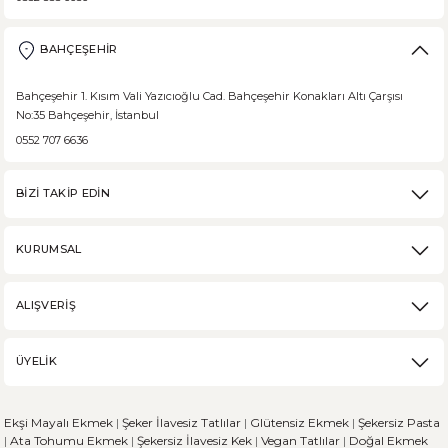
BAHÇEŞEHİR
Bahçeşehir 1. Kısım Vali Yazıcıoğlu Cad. Bahçeşehir Konakları Altı Çarşısı
No:35 Bahçeşehir, İstanbul
0552 707 6636
BİZİ TAKİP EDİN
KURUMSAL
ALIŞVERİŞ
ÜYELİK
Ekşi Mayalı Ekmek
|
Şeker İlavesiz Tatlılar
|
Glütensiz Ekmek
|
Şekersiz Pasta
|
Ata Tohumu Ekmek
|
Şekersiz İlavesiz Kek
|
Vegan Tatlılar
|
Doğal Ekmek