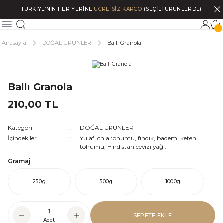
TÜRKİYE’NİN HER YERİNE
ÜCRETSİZ KARGO
(SEÇİLİ ÜRÜNLERDE)
Anasayfa
DOĞAL ÜRÜNLER
Ballı Granola
Ballı Granola
210,00 TL
Kategori
DOĞAL ÜRÜNLER
İçindekiler
Yulaf, chia tohumu, fındık, badem, keten
tohumu, Hindistan cevizi yağı.
Gramaj
250g
500g
1000g
SEPETE EKLE
Adet