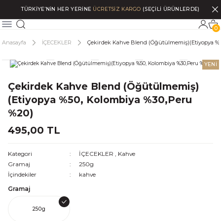
TÜRKİYE’NİN HER YERİNE
ÜCRETSİZ KARGO
(SEÇİLİ ÜRÜNLERDE)
0
Anasayfa
İÇECEKLER
Çekirdek Kahve Blend (Öğütülmemiş)(Etiyopya %5
YENİ
Çekirdek Kahve Blend (Öğütülmemiş)
(Etiyopya %50, Kolombiya %30,Peru
%20)
495,00 TL
Kategori
İÇECEKLER
,
Kahve
Gramaj
250g
İçindekiler
kahve
Gramaj
250g