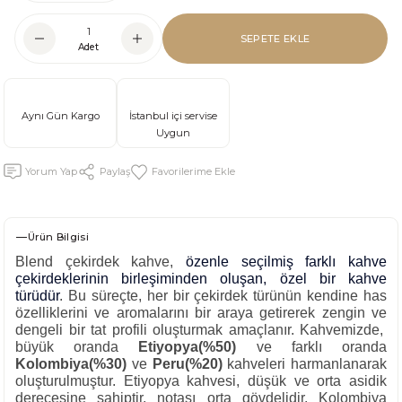
SEPETE EKLE
Adet
Aynı Gün Kargo
İstanbul içi servise
Uygun
Yorum Yap
Paylaş
Ürün Bilgisi
Blend çekirdek kahve,
özenle seçilmiş farklı kahve
çekirdeklerinin birleşiminden oluşan, özel bir kahve
türüdür
.
Bu süreçte, her bir çekirdek türünün kendine has
özelliklerini ve aromalarını bir araya getirerek zengin ve
dengeli bir tat profili oluşturmak amaçlanır. Kahvemizde,
büyük oranda
Etiyopya(%50)
ve farklı oranda
Kolombiya(%30)
ve
Peru(%20)
kahveleri harmanlanarak
oluşturulmuştur. Etiyopya kahvesi, düşük ve orta asidik
derecesine sahiptir, notası orta gövdelidir. Kolombiya