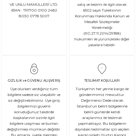
VE UNLU MAMÜLLERİ LTD.
satış ve teslimi ile ilgili olarak
IBAN : TR1700 0100 2482
6502 sayılı Tüketicinin
8030 0778 5007
Korunması Hakkında Kanun ve
Mesafeli Sözleşmeler
Yönetmeliği
(RG:27.11.2014/29188)
hükümleri ile yürürlükteki diğer
yasalara tabidir.
GİZLİLİK ve GÜVENLİ ALIŞVERİŞ
TESLİMAT KOŞULLARI
Üye olurken verdiğiniz tüm
Türkiye'nin her yerine kargo ile
bilgilere sadece siz ulaşabilir ve
gönderimimiz mevcuttur.
siz değiştirebilirsiniz. Üye giriş
Değirmenci Dede olarak
bilgilerinizi güvenli
İstanbul’un belirli bölgelerine
koruduğunuz takdirde
belirli günlerde kendi
başkalarının sizinle ilgili
araçlarımız ile teslimat
bilgilere ulaşması ve bunları
yapmaktayız. Bu bölgelerin
değiştirmesi mümkün değildir.
dışındaki teslimatlar için seçilen
Bu amaçla, üyelik işlemleri
kargo şirketi (Yurtiçi Kargo)