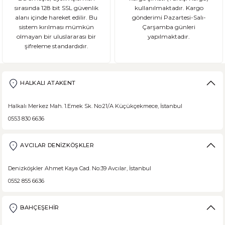
sırasında 128 bit SSL güvenlik
kullanılmaktadır. Kargo
alanı içinde hareket edilir. Bu
gönderimi Pazartesi-Salı-
sistem kırılması mümkün
Çarşamba günleri
olmayan bir uluslararası bir
yapılmaktadır.
şifreleme standardıdır.
HALKALI ATAKENT
Halkalı Merkez Mah. 1.Emek Sk. No:21/A Küçükçekmece, İstanbul
0553 830 6636
AVCILAR DENİZKÖŞKLER
Denizköşkler Ahmet Kaya Cad. No:39 Avcılar, İstanbul
0552 855 6636
BAHÇEŞEHİR