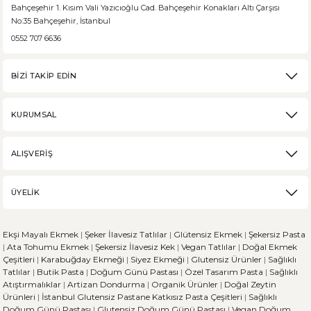
Bahçeşehir 1. Kısım Vali Yazıcıoğlu Cad. Bahçeşehir Konakları Altı Çarşısı
No:35 Bahçeşehir, İstanbul
0552 707 6636
BİZİ TAKİP EDİN
KURUMSAL
ALIŞVERİŞ
ÜYELİK
Ekşi Mayalı Ekmek
|
Şeker İlavesiz Tatlılar
|
Glütensiz Ekmek
|
Şekersiz Pasta
|
Ata Tohumu Ekmek
|
Şekersiz İlavesiz Kek
|
Vegan Tatlılar
|
Doğal Ekmek
Çeşitleri
|
Karabuğday Ekmeği
|
Siyez Ekmeği
|
Glutensiz Ürünler
|
Sağlıklı
Tatlılar
|
Butik Pasta
|
Doğum Günü Pastası
|
Özel Tasarım Pasta
|
Sağlıklı
Atıştırmalıklar
|
Artizan Dondurma
|
Organik Ürünler
|
Doğal Zeytin
Ürünleri
|
İstanbul Glutensiz Pastane
Katkısız Pasta Çeşitleri
|
Sağlıklı
Doğum Günü Pastası
|
Glutensiz Doğum Günü Pastası
|
Vegan Doğum