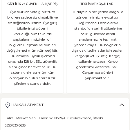
GİZLİLİK ve GÜVENLİ ALIŞVERİŞ
TESLİMAT KOŞULLARI
Üye olurken verdiğiniz tüm
Türkiye'nin her yerine kargo ile
bilgilere sadece siz ulaşabilir ve
gönderimimiz mevcuttur.
siz değiştirebilirsiniz. Üye giriş
Değirmenci Dede olarak
bilgilerinizi güvenli
İstanbul’un belirli bölgelerine
koruduğunuz takdirde
belirli günlerde kendi
başkalarının sizinle ilgili
araçlarımız ile teslimat
bilgilere ulaşması ve bunları
yapmaktayız. Bu bölgelerin
değiştirmesi mümkün değildir.
dışındaki teslimatlar için seçilen
Bu amaçla, üyelik işlemleri
kargo şirketi (Yurtiçi Kargo)
sırasında 128 bit SSL güvenlik
kullanılmaktadır. Kargo
alanı içinde hareket edilir. Bu
gönderimi Pazartesi-Salı-
sistem kırılması mümkün
Çarşamba günleri
olmayan bir uluslararası bir
yapılmaktadır.
şifreleme standardıdır.
HALKALI ATAKENT
Halkalı Merkez Mah. 1.Emek Sk. No:21/A Küçükçekmece, İstanbul
0553 830 6636