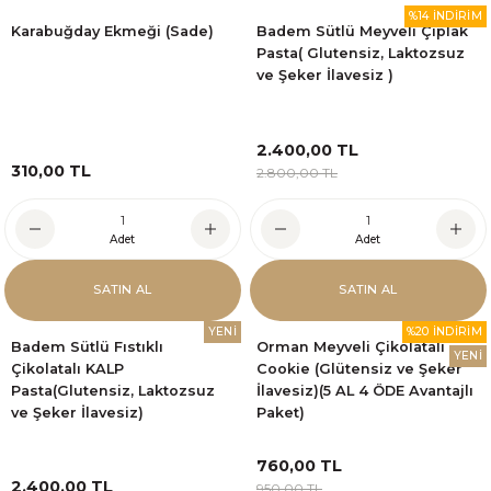
%14 İNDİRİM
Karabuğday Ekmeği (Sade)
Badem Sütlü Meyveli Çıplak
Pasta( Glutensiz, Laktozsuz
ve Şeker İlavesiz )
2.400,00 TL
310,00 TL
2.800,00 TL
Adet
Adet
SATIN AL
SATIN AL
YENİ
%20 İNDİRİM
Badem Sütlü Fıstıklı
Orman Meyveli Çikolatalı
YENİ
Çikolatalı KALP
Cookie (Glütensiz ve Şeker
Pasta(Glutensiz, Laktozsuz
İlavesiz)(5 AL 4 ÖDE Avantajlı
ve Şeker İlavesiz)
Paket)
760,00 TL
2.400,00 TL
950,00 TL