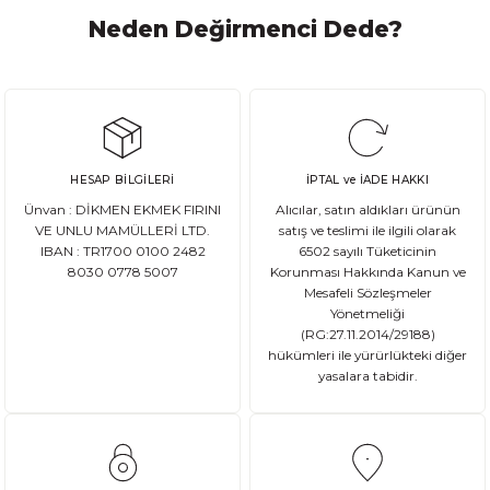
Neden Değirmenci Dede?
HESAP BİLGİLERİ
İPTAL ve İADE HAKKI
Ünvan : DİKMEN EKMEK FIRINI
Alıcılar, satın aldıkları ürünün
VE UNLU MAMÜLLERİ LTD.
satış ve teslimi ile ilgili olarak
IBAN : TR1700 0100 2482
6502 sayılı Tüketicinin
8030 0778 5007
Korunması Hakkında Kanun ve
Mesafeli Sözleşmeler
Yönetmeliği
(RG:27.11.2014/29188)
hükümleri ile yürürlükteki diğer
yasalara tabidir.