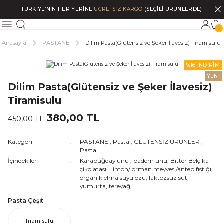
TÜRKİYE’NİN HER YERİNE
ÜCRETSİZ KARGO
(SEÇİLİ ÜRÜNLERDE)
Anasayfa
PASTANE
Dilim Pasta(Glütensiz ve Şeker İlavesiz) Tiramisulu
%16 İNDİRİM
YENİ
Dilim Pasta(Glütensiz ve Şeker İlavesiz)
Tiramisulu
380,00 TL
450,00 TL
Kategori
PASTANE
,
Pasta
,
GLÜTENSİZ ÜRÜNLER
,
Pasta
İçindekiler
Karabuğday unu , badem unu, Bitter Belçika
çikolatası, Limon/ orman meyvesi/antep fıstığı,
organik elma suyu özü, laktozsuz süt,
yumurta, tereyağ.
Pasta Çeşit
Tiramisulu