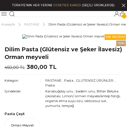
TÜRKİYE’NİN HER YERİNE
ÜCRETSİZ KARGO
(SEÇİLİ ÜRÜNLERDE)
Anasayfa
PASTANE
Dilim Pasta (Glütensiz ve Şeker İlavesiz) Orman mey
%16 İNDİRİM
YENİ
Dilim Pasta (Glütensiz ve Şeker İlavesiz)
Orman meyveli
380,00 TL
450,00 TL
Kategori
PASTANE
,
Pasta
,
GLÜTENSİZ ÜRÜNLER
,
Pasta
İçindekiler
Karabuğday unu , badem unu, Bitter Belçika
çikolatası, Limon/ orman meyvesi/antep fıstığı,
organik elma suyu özü, laktozsuz süt,
yumurta, tereyağ.
Pasta Çeşit
Orman Meyveli