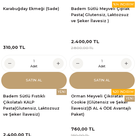
%14 İNDİRİM
Karabuğday Ekmeği (Sade)
Badem Sütlü Meyveli Çıplak
Pasta( Glutensiz, Laktozsuz
ve Şeker İlavesiz )
2.400,00 TL
310,00 TL
2.800,00 TL
Adet
Adet
SATIN AL
SATIN AL
YENİ
%20 İNDİRİM
Badem Sütlü Fıstıklı
Orman Meyveli Çikolatalı
YENİ
Çikolatalı KALP
Cookie (Glütensiz ve Şeker
Pasta(Glutensiz, Laktozsuz
İlavesiz)(5 AL 4 ÖDE Avantajlı
ve Şeker İlavesiz)
Paket)
760,00 TL
2.400,00 TL
950,00 TL