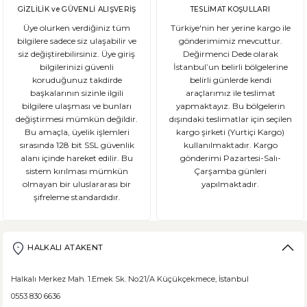
GİZLİLİK ve GÜVENLİ ALIŞVERİŞ
TESLİMAT KOŞULLARI
Üye olurken verdiğiniz tüm
Türkiye'nin her yerine kargo ile
bilgilere sadece siz ulaşabilir ve
gönderimimiz mevcuttur.
siz değiştirebilirsiniz. Üye giriş
Değirmenci Dede olarak
bilgilerinizi güvenli
İstanbul’un belirli bölgelerine
koruduğunuz takdirde
belirli günlerde kendi
başkalarının sizinle ilgili
araçlarımız ile teslimat
bilgilere ulaşması ve bunları
yapmaktayız. Bu bölgelerin
değiştirmesi mümkün değildir.
dışındaki teslimatlar için seçilen
Bu amaçla, üyelik işlemleri
kargo şirketi (Yurtiçi Kargo)
sırasında 128 bit SSL güvenlik
kullanılmaktadır. Kargo
alanı içinde hareket edilir. Bu
gönderimi Pazartesi-Salı-
sistem kırılması mümkün
Çarşamba günleri
olmayan bir uluslararası bir
yapılmaktadır.
şifreleme standardıdır.
HALKALI ATAKENT
Halkalı Merkez Mah. 1.Emek Sk. No:21/A Küçükçekmece, İstanbul
0553 830 6636