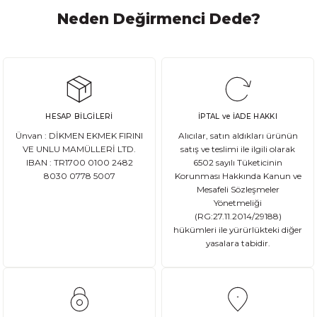
Neden Değirmenci Dede?
HESAP BİLGİLERİ
İPTAL ve İADE HAKKI
Ünvan : DİKMEN EKMEK FIRINI
Alıcılar, satın aldıkları ürünün
VE UNLU MAMÜLLERİ LTD.
satış ve teslimi ile ilgili olarak
IBAN : TR1700 0100 2482
6502 sayılı Tüketicinin
8030 0778 5007
Korunması Hakkında Kanun ve
Mesafeli Sözleşmeler
Yönetmeliği
(RG:27.11.2014/29188)
hükümleri ile yürürlükteki diğer
yasalara tabidir.