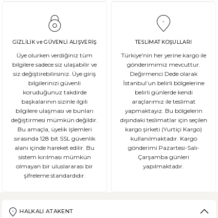
GİZLİLİK ve GÜVENLİ ALIŞVERİŞ
TESLİMAT KOŞULLARI
Üye olurken verdiğiniz tüm
Türkiye'nin her yerine kargo ile
bilgilere sadece siz ulaşabilir ve
gönderimimiz mevcuttur.
siz değiştirebilirsiniz. Üye giriş
Değirmenci Dede olarak
bilgilerinizi güvenli
İstanbul’un belirli bölgelerine
koruduğunuz takdirde
belirli günlerde kendi
başkalarının sizinle ilgili
araçlarımız ile teslimat
bilgilere ulaşması ve bunları
yapmaktayız. Bu bölgelerin
değiştirmesi mümkün değildir.
dışındaki teslimatlar için seçilen
Bu amaçla, üyelik işlemleri
kargo şirketi (Yurtiçi Kargo)
sırasında 128 bit SSL güvenlik
kullanılmaktadır. Kargo
alanı içinde hareket edilir. Bu
gönderimi Pazartesi-Salı-
sistem kırılması mümkün
Çarşamba günleri
olmayan bir uluslararası bir
yapılmaktadır.
şifreleme standardıdır.
HALKALI ATAKENT