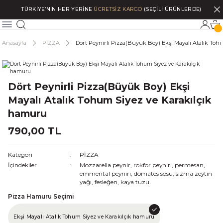
TÜRKİYE’NİN HER YERİNE
ÜCRETSİZ KARGO
(SEÇİLİ ÜRÜNLERDE)
Anasayfa
PİZZA
Dört Peynirli Pizza(Büyük Boy) Ekşi Mayalı Atalık To
Dört Peynirli Pizza(Büyük Boy) Ekşi
Mayalı Atalık Tohum Siyez ve Karakılçık
hamuru
790,00 TL
Kategori
PİZZA
İçindekiler
Mozzarella peynir, rokfor peyniri, permesan,
emmental peyniri, domates sosu, sızma zeytin
yağı, fesleğen, kaya tuzu
Pizza Hamuru Seçimi
Ekşi Mayalı Atalık Tohum Siyez ve Karakılçık hamuru