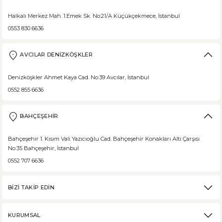
Halkalı Merkez Mah. 1.Emek Sk. No:21/A Küçükçekmece, İstanbul
0553 830 6636
AVCILAR DENİZKÖŞKLER
Denizköşkler Ahmet Kaya Cad. No:39 Avcılar, İstanbul
0552 855 6636
BAHÇEŞEHİR
Bahçeşehir 1. Kısım Vali Yazıcıoğlu Cad. Bahçeşehir Konakları Altı Çarşısı
No:35 Bahçeşehir, İstanbul
0552 707 6636
BİZİ TAKİP EDİN
KURUMSAL