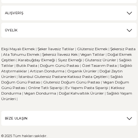
ALIŞVERİŞ
ÜYELİK
Ekşi Mayalı Ekmek
|
Şeker İlavesiz Tatlılar
|
Glütensiz Ekmek
|
Şekersiz Pasta
|
Ata Tohumu Ekmek
|
Şekersiz İlavesiz Kek
|
Vegan Tatlılar
|
Doğal Ekmek
Çeşitleri
|
Karabuğday Ekmeği
|
Siyez Ekmeği
|
Glutensiz Ürünler
|
Sağlıklı
Tatlılar
|
Butik Pasta
|
Doğum Günü Pastası
|
Özel Tasarım Pasta
|
Sağlıklı
Atıştırmalıklar
|
Artizan Dondurma
|
Organik Ürünler
|
Doğal Zeytin
Ürünleri
|
İstanbul Glutensiz Pastane
Katkısız Pasta Çeşitleri
|
Sağlıklı
Doğum Günü Pastası
|
Glutensiz Doğum Günü Pastası
|
Vegan Doğum
Günü Pastası
|
Online Tatlı Siparişi
|
Ev Yapımı Pasta Siparişi
|
Katkısız
Dondurma
|
Vegan Dondurma
|
Doğal Kahvaltılık Ürünler
|
Sağlıklı Yaşam
Ürünleri
|
BİZE ULAŞIN
© 2025 Tüm hakları saklıdır.