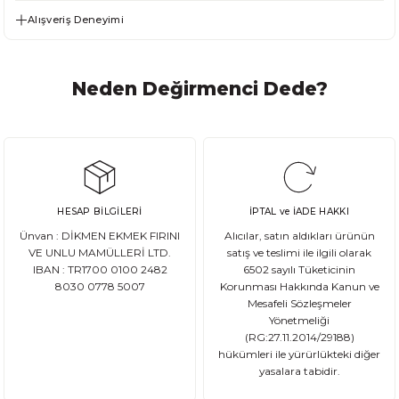
Alışveriş Deneyimi
Neden Değirmenci Dede?
HESAP BİLGİLERİ
İPTAL ve İADE HAKKI
Ünvan : DİKMEN EKMEK FIRINI
Alıcılar, satın aldıkları ürünün
VE UNLU MAMÜLLERİ LTD.
satış ve teslimi ile ilgili olarak
IBAN : TR1700 0100 2482
6502 sayılı Tüketicinin
8030 0778 5007
Korunması Hakkında Kanun ve
Mesafeli Sözleşmeler
Yönetmeliği
(RG:27.11.2014/29188)
hükümleri ile yürürlükteki diğer
yasalara tabidir.