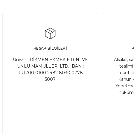
SATIN AL
Adet
%20 İNDİRİM
Ekşi Mayalı Karabuğday Poğaça(Beyaz Peynirli)(5 Adet
YENİ
HESAP BİLGİLERİ
İ
480,00 TL
600,00 TL
Ünvan : DİKMEN EKMEK FIRINI VE
Alıcılar, s
UNLU MAMÜLLERİ LTD. IBAN :
teslimi 
TR1700 0100 2482 8030 0778
Tüketic
SATIN AL
Adet
5007
Kanun v
Yönetmel
hükümle