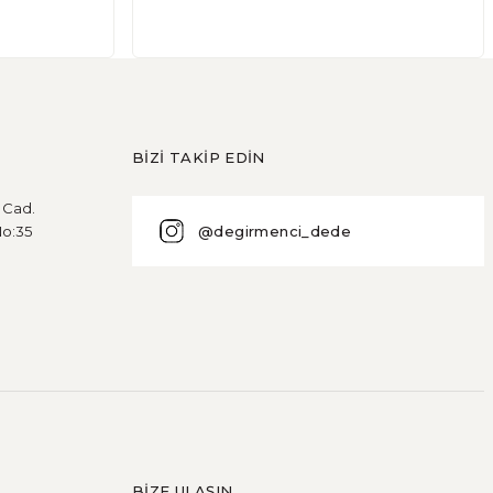
BİZİ TAKİP EDİN
u Cad.
@degirmenci_dede
No:35
BİZE ULAŞIN