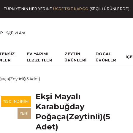
TÜRKİYE’NİN HER YERİNE
ÜCRETSİZ KARGO
(SEÇİLİ ÜRÜNLERDE)
İP
Bizi Ara
TENSİZ
EV YAPIMI
ZEYTİN
DOĞAL
İÇ
NLER
LEZZETLER
ÜRÜNLERİ
ÜRÜNLER
aça(Zeytinli)(5 Adet)
Ekşi Mayalı
%20 İNDİRİM
Karabuğday
YENİ
Poğaça(Zeytinli)(5
Adet)