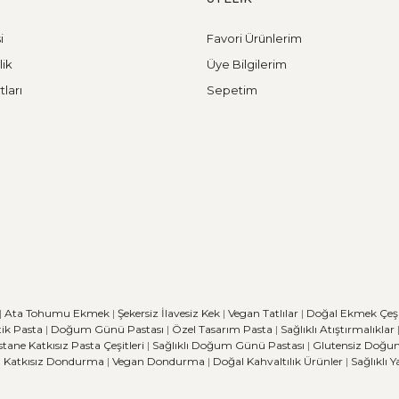
i
Favori Ürünlerim
lik
Üye Bilgilerim
tları
Sepetim
|
Ata Tohumu Ekmek
|
Şekersiz İlavesiz Kek
|
Vegan Tatlılar
|
Doğal Ekmek Çeşit
ik Pasta
|
Doğum Günü Pastası
|
Özel Tasarım Pasta
|
Sağlıklı Atıştırmalıklar
stane
Katkısız Pasta Çeşitleri
|
Sağlıklı Doğum Günü Pastası
|
Glutensiz Doğu
|
Katkısız Dondurma
|
Vegan Dondurma
|
Doğal Kahvaltılık Ürünler
|
Sağlıklı 