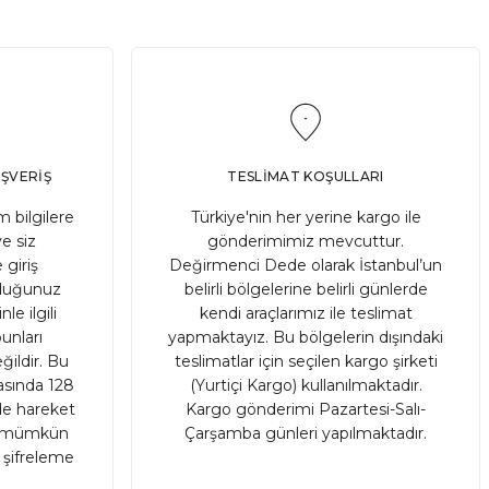
IŞVERİŞ
TESLİMAT KOŞULLARI
 bilgilere
Türkiye'nin her yerine kargo ile
ve siz
gönderimimiz mevcuttur.
 giriş
Değirmenci Dede olarak İstanbul’un
ruduğunuz
belirli bölgelerine belirli günlerde
le ilgili
kendi araçlarımız ile teslimat
unları
yapmaktayız. Bu bölgelerin dışındaki
ildir. Bu
teslimatlar için seçilen kargo şirketi
rasında 128
(Yurtiçi Kargo) kullanılmaktadır.
nde hareket
Kargo gönderimi Pazartesi-Salı-
sı mümkün
Çarşamba günleri yapılmaktadır.
r şifreleme