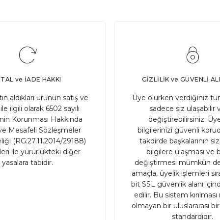
SATIN AL
Adet
)
PTAL ve İADE HAKKI
GİZLİLİK ve GÜVENLİ AL
atın aldıkları ürünün satış ve
Üye olurken verdiğiniz tüm
ile ilgili olarak 6502 sayılı
sadece siz ulaşabilir 
inin Korunması Hakkında
değiştirebilirsiniz. Üye
e Mesafeli Sözleşmeler
bilgilerinizi güvenli ko
iği (RG:27.11.2014/29188)
takdirde başkalarının sizin
ri ile yürürlükteki diğer
bilgilere ulaşması ve b
yasalara tabidir.
değiştirmesi mümkün değ
amaçla, üyelik işlemleri sı
bit SSL güvenlik alanı içi
edilir. Bu sistem kırılma
olmayan bir uluslararası bi
standardıdır.