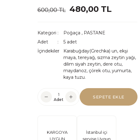
480,00 TL
600,00 TL
Kategori
Poğaça
,
PASTANE
Adet
5 adet
İçindekiler
Karabuğday(Grechka) un, ekşi
maya, tereyağ, sızma zeytin yağı,
dilim siyah zeytin, dere otu,
maydanoz, çörek otu, yumurta,
kaya tuzu.
SEPETE EKLE
Adet
KARGOYA
İstanbul içi
UYGUN
servise Uygun