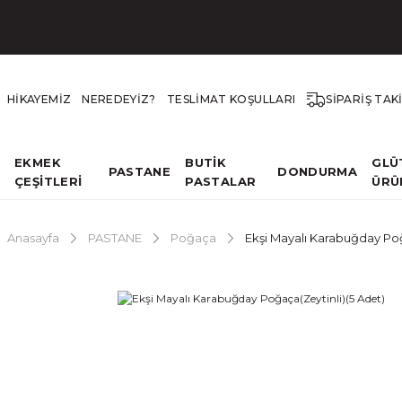
HİKAYEMİZ
NEREDEYİZ?
TESLİMAT KOŞULLARI
SİPARİŞ TAK
EKMEK
BUTİK
GLÜ
PASTANE
DONDURMA
ÇEŞİTLERİ
PASTALAR
ÜRÜ
Anasayfa
PASTANE
Poğaça
Ekşi Mayalı Karabuğday Poğ