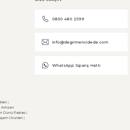
0850 480 2599
info@degirmencidede.com
WhatsApp Sipariş Hattı
leri
|
|
Artizan
m Günü Pastası
|
Yaşam Ürünleri
|