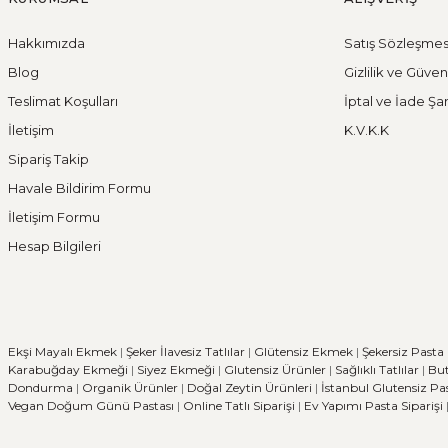
Hakkımızda
Satış Sözleşmes
Blog
Gizlilik ve Güven
Teslimat Koşulları
İptal ve İade Şar
İletişim
K.V.K.K
Sipariş Takip
Havale Bildirim Formu
İletişim Formu
Hesap Bilgileri
Ekşi Mayalı Ekmek
|
Şeker İlavesiz Tatlılar
|
Glütensiz Ekmek
|
Şekersiz Pasta
Karabuğday Ekmeği
|
Siyez Ekmeği
|
Glutensiz Ürünler
|
Sağlıklı Tatlılar
|
But
Dondurma
|
Organik Ürünler
|
Doğal Zeytin Ürünleri
|
İstanbul Glutensiz Pa
Vegan Doğum Günü Pastası
|
Online Tatlı Siparişi
|
Ev Yapımı Pasta Siparişi