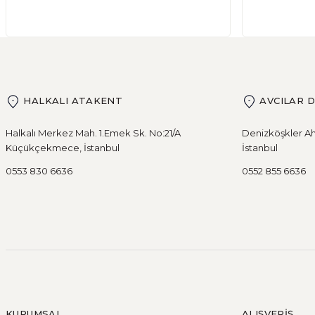
HALKALI ATAKENT
AVCILAR 
Halkalı Merkez Mah. 1.Emek Sk. No:21/A
Denizköşkler Ah
Küçükçekmece, İstanbul
İstanbul
0553 830 6636
0552 855 6636
KURUMSAL
ALIŞVERİŞ