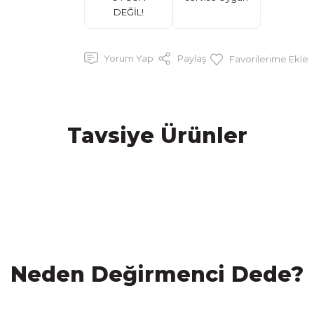
DEĞİL!
Yorum Yap
Paylaş
Tavsiye Ürünler
%20 İND
Glütensiz Karabuğday Poğaça(Beyaz Peynirli)(10 AL 8
Neden Değirmenci Dede?
960,00 TL
1.200,00 TL