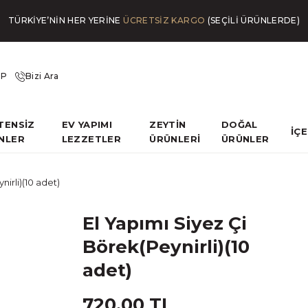
TÜRKİYE’NİN HER YERİNE
ÜCRETSİZ KARGO
(SEÇİLİ ÜRÜNLERDE)
İP
Bizi Ara
TENSİZ
EV YAPIMI
ZEYTİN
DOĞAL
İÇ
NLER
LEZZETLER
ÜRÜNLERİ
ÜRÜNLER
nirli)(10 adet)
El Yapımı Siyez Çi
Börek(Peynirli)(10
adet)
720,00 TL