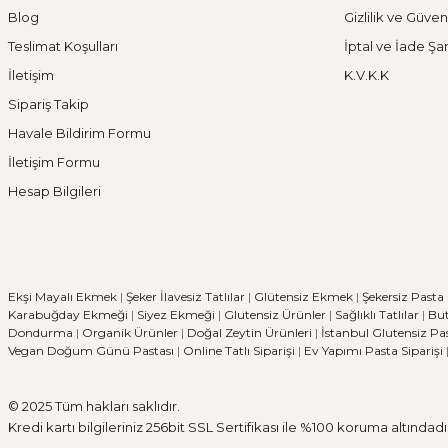
Blog
Gizlilik ve Güven
Teslimat Koşulları
İptal ve İade Şar
İletişim
K.V.K.K
Sipariş Takip
Havale Bildirim Formu
İletişim Formu
Hesap Bilgileri
Ekşi Mayalı Ekmek
|
Şeker İlavesiz Tatlılar
|
Glütensiz Ekmek
|
Şekersiz Pasta
Karabuğday Ekmeği
|
Siyez Ekmeği
|
Glutensiz Ürünler
|
Sağlıklı Tatlılar
|
But
Dondurma
|
Organik Ürünler
|
Doğal Zeytin Ürünleri
|
İstanbul Glutensiz Pa
Vegan Doğum Günü Pastası
|
Online Tatlı Siparişi
|
Ev Yapımı Pasta Siparişi
© 2025 Tüm hakları saklıdır.
Kredi kartı bilgileriniz 256bit SSL Sertifikası ile %100 koruma altındadı