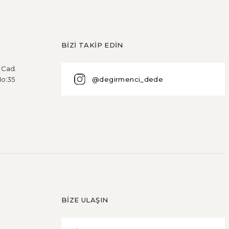
BİZİ TAKİP EDİN
u Cad.
@degirmenci_dede
No:35
BİZE ULAŞIN