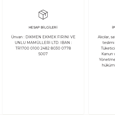
HESAP BİLGİLERİ
İ
Ünvan : DİKMEN EKMEK FIRINI VE
Alıcılar, s
UNLU MAMÜLLERİ LTD. IBAN :
teslimi 
TR1700 0100 2482 8030 0778
Tüketic
5007
Kanun v
Yönetmel
hükümle