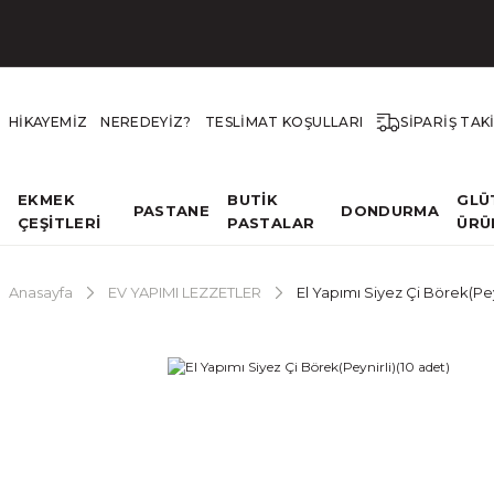
HİKAYEMİZ
NEREDEYİZ?
TESLİMAT KOŞULLARI
SİPARİŞ TAK
EKMEK
BUTİK
GLÜ
PASTANE
DONDURMA
ÇEŞİTLERİ
PASTALAR
ÜRÜ
Anasayfa
EV YAPIMI LEZZETLER
El Yapımı Siyez Çi Börek(Pey