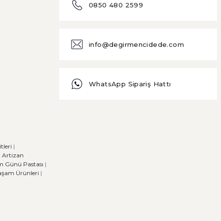
0850 480 2599
info@degirmencidede.com
WhatsApp Sipariş Hattı
leri
|
|
Artizan
m Günü Pastası
|
Yaşam Ürünleri
|