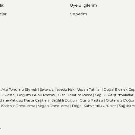
lik
Üye Bilgilerim
tları
Sepetim
|
Ata Tohumu Ekmek
|
Şekersiz İlavesiz Kek
|
Vegan Tatlılar
|
Doğal Ekmek Çeşit
ik Pasta
|
Doğum Günü Pastası
|
Özel Tasarım Pasta
|
Sağlıklı Atıştırmalıklar
stane
Katkısız Pasta Çeşitleri
|
Sağlıklı Doğum Günü Pastası
|
Glutensiz Doğu
|
Katkısız Dondurma
|
Vegan Dondurma
|
Doğal Kahvaltılık Ürünler
|
Sağlıklı 
r.