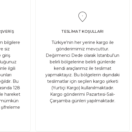
IŞVERİŞ
TESLİMAT KOŞULLARI
 bilgilere
Türkiye'nin her yerine kargo ile
ve siz
gönderimimiz mevcuttur.
 giriş
Değirmenci Dede olarak İstanbul’un
ruduğunuz
belirli bölgelerine belirli günlerde
le ilgili
kendi araçlarımız ile teslimat
unları
yapmaktayız. Bu bölgelerin dışındaki
ildir. Bu
teslimatlar için seçilen kargo şirketi
rasında 128
(Yurtiçi Kargo) kullanılmaktadır.
nde hareket
Kargo gönderimi Pazartesi-Salı-
sı mümkün
Çarşamba günleri yapılmaktadır.
r şifreleme