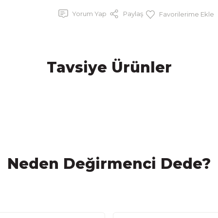
Yorum Yap
Paylaş
Tavsiye Ürünler
arlı) (GDO'suz)
Ata Tohum Siyez Bulgur (GDO'suz)
A
Neden Değirmenci Dede?
0 TL
290,00 TL
SATIN AL
SATIN AL
Adet