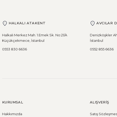
HALKALI ATAKENT
AVCILAR 
Halkalı Merkez Mah. 1.Emek Sk. No:21/A
Denizköşkler Ah
Küçükçekmece, İstanbul
İstanbul
0553 830 6636
0552 855 6636
KURUMSAL
ALIŞVERİŞ
Hakkımızda
Satış Sözleşmes