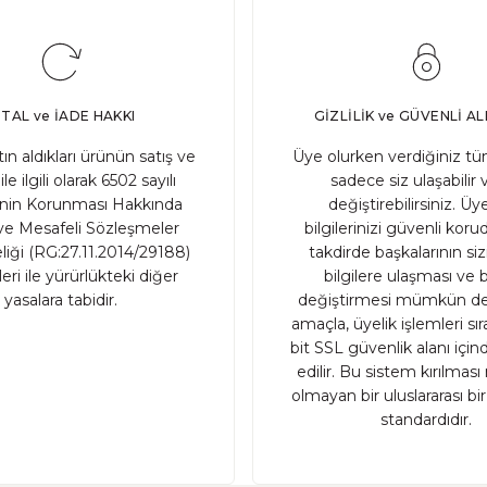
PTAL ve İADE HAKKI
GİZLİLİK ve GÜVENLİ AL
atın aldıkları ürünün satış ve
Üye olurken verdiğiniz tüm
ile ilgili olarak 6502 sayılı
sadece siz ulaşabilir 
inin Korunması Hakkında
değiştirebilirsiniz. Üye
e Mesafeli Sözleşmeler
bilgilerinizi güvenli ko
iği (RG:27.11.2014/29188)
takdirde başkalarının sizin
ri ile yürürlükteki diğer
bilgilere ulaşması ve b
yasalara tabidir.
değiştirmesi mümkün değ
amaçla, üyelik işlemleri sı
bit SSL güvenlik alanı içi
edilir. Bu sistem kırılma
olmayan bir uluslararası bi
standardıdır.