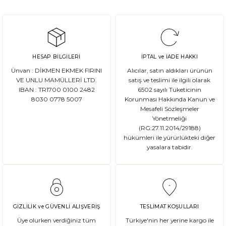
HESAP BİLGİLERİ
İPTAL ve İADE HAKKI
Ünvan : DİKMEN EKMEK FIRINI
Alıcılar, satın aldıkları ürünün
VE UNLU MAMÜLLERİ LTD.
satış ve teslimi ile ilgili olarak
IBAN : TR1700 0100 2482
6502 sayılı Tüketicinin
8030 0778 5007
Korunması Hakkında Kanun ve
Mesafeli Sözleşmeler
Yönetmeliği
(RG:27.11.2014/29188)
hükümleri ile yürürlükteki diğer
yasalara tabidir.
GİZLİLİK ve GÜVENLİ ALIŞVERİŞ
TESLİMAT KOŞULLARI
Üye olurken verdiğiniz tüm
Türkiye'nin her yerine kargo ile