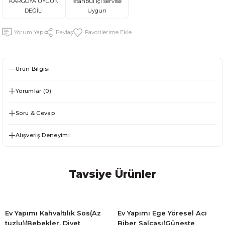
KARGOYA UYGUN
İstanbul içi servise
DEĞİL!
Uygun
Yorum Yap
Paylaş
Ürün Bilgisi
Yorumlar (0)
Soru & Cevap
Alışveriş Deneyimi
Tavsiye Ürünler
Ev Yapımı Kahvaltılık Sos(Az
Ev Yapımı Ege Yöresel Acı
tuzlu)(Bebekler, Diyet
Biber Salçası(Güneşte