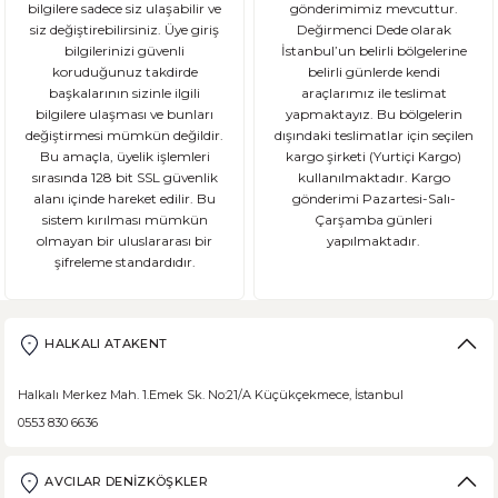
bilgilere sadece siz ulaşabilir ve
gönderimimiz mevcuttur.
siz değiştirebilirsiniz. Üye giriş
Değirmenci Dede olarak
bilgilerinizi güvenli
İstanbul’un belirli bölgelerine
koruduğunuz takdirde
belirli günlerde kendi
başkalarının sizinle ilgili
araçlarımız ile teslimat
bilgilere ulaşması ve bunları
yapmaktayız. Bu bölgelerin
değiştirmesi mümkün değildir.
dışındaki teslimatlar için seçilen
Bu amaçla, üyelik işlemleri
kargo şirketi (Yurtiçi Kargo)
sırasında 128 bit SSL güvenlik
kullanılmaktadır. Kargo
alanı içinde hareket edilir. Bu
gönderimi Pazartesi-Salı-
sistem kırılması mümkün
Çarşamba günleri
olmayan bir uluslararası bir
yapılmaktadır.
şifreleme standardıdır.
HALKALI ATAKENT
Halkalı Merkez Mah. 1.Emek Sk. No:21/A Küçükçekmece, İstanbul
0553 830 6636
AVCILAR DENİZKÖŞKLER