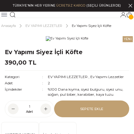
TÜRKİYE’NİN HER YERİNE
ÜCRETSİZ KARGO
(SEÇİLİ ÜRÜNLERDE)
Anasayfa
EV YAPIMI LEZZETLER
Ev Yapımı Siyez İçli Köfte
YENİ
Ev Yapımı Siyez İçli Köfte
390,00 TL
Kategori
EV YAPIMI LEZZETLER
,
Ev Yapımı Lezzetler
Adet
2
İçindekiler
%100 Dana kıyma, siyez bulguru, siyez unu,
soğan, pul biber, karabiber, kaya tuzu.
SEPETE EKLE
Adet