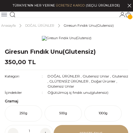
TÜRKİYE’NİN HER YERİNE
ÜCRETSİZ KARGO
(SEÇİLİ ÜRÜNLERDE)
Anasayfa
DOĞAL ÜRÜNLER
Giresun Fındık Unu(Glutensiz)
Giresun Fındık Unu(Glutensiz)
350,00 TL
Kategori
DOĞAL ÜRÜNLER
,
Glutensiz Unlar
,
Glutensiz
,
GLÜTENSİZ ÜRÜNLER
,
Doğal Ürünler
,
Glütensiz Unlar
İçindekiler
Öğütülmüş iç fındık unu(glutensiz)
Gramaj
250g
500g
1000g