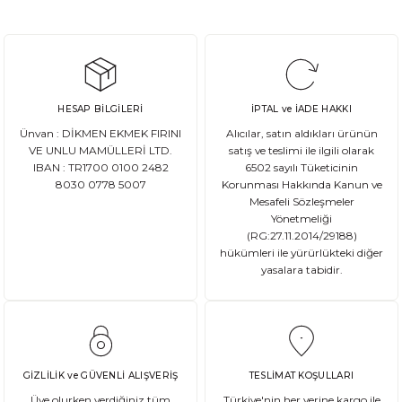
HESAP BİLGİLERİ
İPTAL ve İADE HAKKI
Ünvan : DİKMEN EKMEK FIRINI
Alıcılar, satın aldıkları ürünün
VE UNLU MAMÜLLERİ LTD.
satış ve teslimi ile ilgili olarak
IBAN : TR1700 0100 2482
6502 sayılı Tüketicinin
8030 0778 5007
Korunması Hakkında Kanun ve
Mesafeli Sözleşmeler
Yönetmeliği
(RG:27.11.2014/29188)
hükümleri ile yürürlükteki diğer
yasalara tabidir.
GİZLİLİK ve GÜVENLİ ALIŞVERİŞ
TESLİMAT KOŞULLARI
Üye olurken verdiğiniz tüm
Türkiye'nin her yerine kargo ile