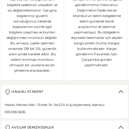
bilgilere sadece siz ulaşabilir ve
gönderimimiz mevcuttur.
siz değiştirebilirsiniz. Üye giriş
Değirmenci Dede olarak
bilgilerinizi güvenli
İstanbul’un belirli bölgelerine
koruduğunuz takdirde
belirli günlerde kendi
başkalarının sizinle ilgili
araçlarımız ile teslimat
bilgilere ulaşması ve bunları
yapmaktayız. Bu bölgelerin
değiştirmesi mümkün değildir.
dışındaki teslimatlar için seçilen
Bu amaçla, üyelik işlemleri
kargo şirketi (Yurtiçi Kargo)
sırasında 128 bit SSL güvenlik
kullanılmaktadır. Kargo
alanı içinde hareket edilir. Bu
gönderimi Pazartesi-Salı-
sistem kırılması mümkün
Çarşamba günleri
olmayan bir uluslararası bir
yapılmaktadır.
şifreleme standardıdır.
HALKALI ATAKENT
Halkalı Merkez Mah. 1.Emek Sk. No:21/A Küçükçekmece, İstanbul
0553 830 6636
AVCILAR DENİZKÖŞKLER