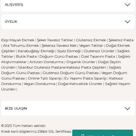
ALIŞVERİŞ
ÜYELİK
Ekşi Mayalı Ekmek
|
Şeker İlavesiz Tatlılar
|
Glütensiz Ekmek
|
Şekersiz Pasta
|
Ata Tohumu Ekmek
|
Şekersiz İlavesiz Kek
|
Vegan Tatlılar
|
Doğal Ekmek
Çeşitleri
|
Karabuğday Ekmeği
|
Siyez Ekmeği
|
Glutensiz Ürünler
|
Sağlıklı
Tatlılar
|
Butik Pasta
|
Doğum Günü Pastası
|
Özel Tasarım Pasta
|
Sağlıklı
Atıştırmalıklar
|
Artizan Dondurma
|
Organik Ürünler
|
Doğal Zeytin
Ürünleri
|
İstanbul Glutensiz Pastane
Katkısız Pasta Çeşitleri
|
Sağlıklı
Doğum Günü Pastası
|
Glutensiz Doğum Günü Pastası
|
Vegan Doğum
Günü Pastası
|
Online Tatlı Siparişi
|
Ev Yapımı Pasta Siparişi
|
Katkısız
Dondurma
|
Vegan Dondurma
|
Doğal Kahvaltılık Ürünler
|
Sağlıklı Yaşam
Ürünleri
|
BİZE ULAŞIN
© 2025 Tüm hakları saklıdır.
Kredi kartı bilgileriniz 256bit SSL Sertifikası ile %100 koruma altındadır.