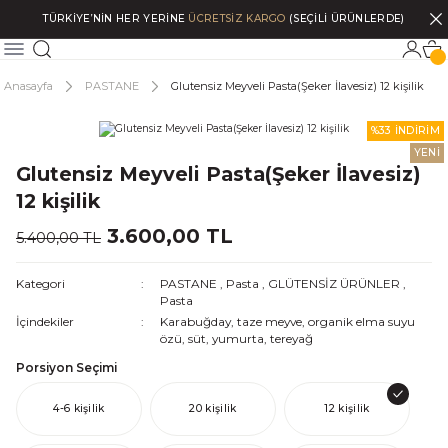
TÜRKİYE’NİN HER YERİNE
ÜCRETSİZ KARGO
(SEÇİLİ ÜRÜNLERDE)
Anasayfa
PASTANE
Glutensiz Meyveli Pasta(Şeker İlavesiz) 12 kişilik
%33 İNDİRİM
YENİ
Glutensiz Meyveli Pasta(Şeker İlavesiz)
12 kişilik
3.600,00 TL
5.400,00 TL
Kategori
PASTANE
,
Pasta
,
GLÜTENSİZ ÜRÜNLER
,
Pasta
İçindekiler
Karabuğday, taze meyve, organik elma suyu
özü, süt, yumurta, tereyağ
Porsiyon Seçimi
4-6 kişilik
20 kişilik
12 kişilik