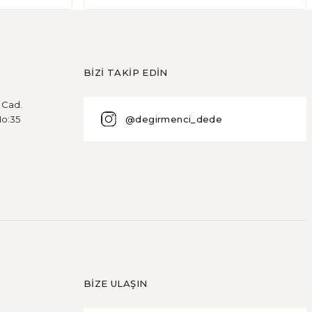
BİZİ TAKİP EDİN
u Cad.
@degirmenci_dede
No:35
BİZE ULAŞIN