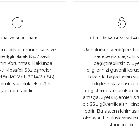
Adet
PTAL ve İADE HAKKI
GİZLİLİK ve GÜVENLİ AL
atın aldıkları ürünün satış ve
Üye olurken verdiğiniz tüm
ile ilgili olarak 6502 sayılı
sadece siz ulaşabilir 
inin Korunması Hakkında
değiştirebilirsiniz. Üye
e Mesafeli Sözleşmeler
bilgilerinizi güvenli ko
iği (RG:27.11.2014/29188)
takdirde başkalarının sizin
ri ile yürürlükteki diğer
bilgilere ulaşması ve b
yasalara tabidir.
değiştirmesi mümkün değ
amaçla, üyelik işlemleri sı
bit SSL güvenlik alanı içi
edilir. Bu sistem kırılma
olmayan bir uluslararası bi
standardıdır.