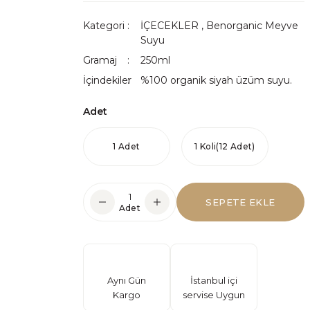
Kategori
İÇECEKLER
,
Benorganic Meyve
Suyu
Gramaj
250ml
İçindekiler
%100 organik siyah üzüm suyu.
Adet
1 Adet
1 Koli(12 Adet)
SEPETE EKLE
Adet
Aynı Gün
İstanbul içi
Kargo
servise Uygun