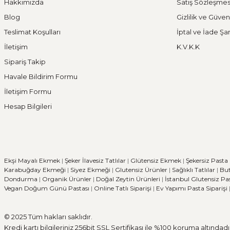
Hakkımızda
Satış Sözleşmes
Blog
Gizlilik ve Güven
Teslimat Koşulları
İptal ve İade Şar
İletişim
K.V.K.K
Sipariş Takip
Havale Bildirim Formu
İletişim Formu
Hesap Bilgileri
Ekşi Mayalı Ekmek
|
Şeker İlavesiz Tatlılar
|
Glütensiz Ekmek
|
Şekersiz Pasta
Karabuğday Ekmeği
|
Siyez Ekmeği
|
Glutensiz Ürünler
|
Sağlıklı Tatlılar
|
But
Dondurma
|
Organik Ürünler
|
Doğal Zeytin Ürünleri
|
İstanbul Glutensiz Pa
Vegan Doğum Günü Pastası
|
Online Tatlı Siparişi
|
Ev Yapımı Pasta Siparişi
© 2025 Tüm hakları saklıdır.
Kredi kartı bilgileriniz 256bit SSL Sertifikası ile %100 koruma altındadı