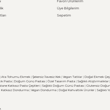
i
Favori Ürünlerim
lik
Üye Bilgilerim
tları
Sepetim
|
Ata Tohumu Ekmek
|
Şekersiz İlavesiz Kek
|
Vegan Tatlılar
|
Doğal Ekmek Çeşit
ik Pasta
|
Doğum Günü Pastası
|
Özel Tasarım Pasta
|
Sağlıklı Atıştırmalıklar
stane
Katkısız Pasta Çeşitleri
|
Sağlıklı Doğum Günü Pastası
|
Glutensiz Doğu
|
Katkısız Dondurma
|
Vegan Dondurma
|
Doğal Kahvaltılık Ürünler
|
Sağlıklı 
r.