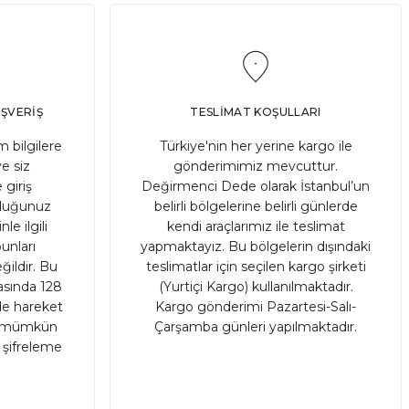
Adet
IŞVERİŞ
TESLİMAT KOŞULLARI
 bilgilere
Türkiye'nin her yerine kargo ile
ve siz
gönderimimiz mevcuttur.
 giriş
Değirmenci Dede olarak İstanbul’un
ruduğunuz
belirli bölgelerine belirli günlerde
le ilgili
kendi araçlarımız ile teslimat
unları
yapmaktayız. Bu bölgelerin dışındaki
ildir. Bu
teslimatlar için seçilen kargo şirketi
rasında 128
(Yurtiçi Kargo) kullanılmaktadır.
nde hareket
Kargo gönderimi Pazartesi-Salı-
sı mümkün
Çarşamba günleri yapılmaktadır.
r şifreleme