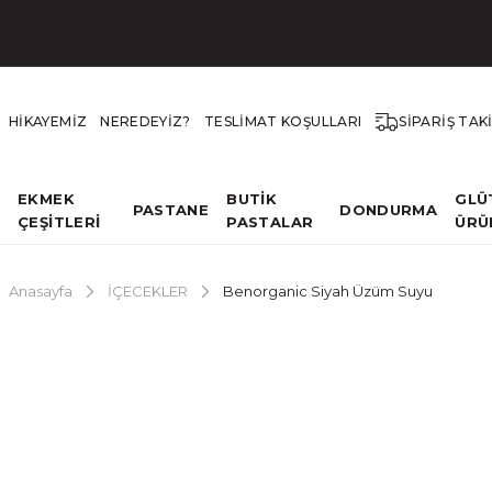
HİKAYEMİZ
NEREDEYİZ?
TESLİMAT KOŞULLARI
SİPARİŞ TAK
EKMEK
BUTİK
GLÜ
PASTANE
DONDURMA
ÇEŞİTLERİ
PASTALAR
ÜRÜ
Anasayfa
İÇECEKLER
Benorganic Siyah Üzüm Suyu