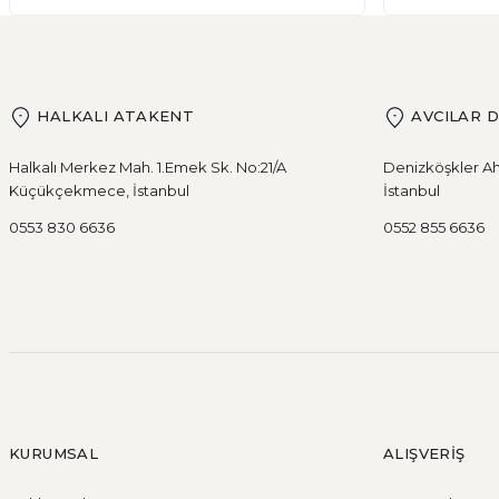
HALKALI ATAKENT
AVCILAR 
Halkalı Merkez Mah. 1.Emek Sk. No:21/A
Denizköşkler Ah
Küçükçekmece, İstanbul
İstanbul
0553 830 6636
0552 855 6636
KURUMSAL
ALIŞVERİŞ