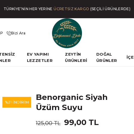
TÜRKİYE’NİN HER YERİNE
ÜCRETSİZ KARGO
(SEÇİLİ ÜRÜNLERDE)
İP
Bizi Ara
TENSİZ
EV YAPIMI
ZEYTİN
DOĞAL
İÇ
NLER
LEZZETLER
ÜRÜNLERİ
ÜRÜNLER
Benorganic Siyah
%21 İNDİRİM
Üzüm Suyu
99,00 TL
125,00 TL