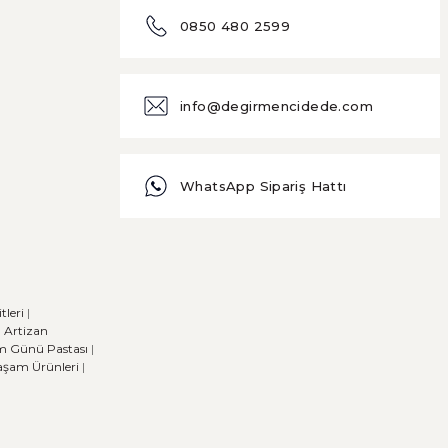
0850 480 2599
info@degirmencidede.com
WhatsApp Sipariş Hattı
leri
|
|
Artizan
m Günü Pastası
|
Yaşam Ürünleri
|