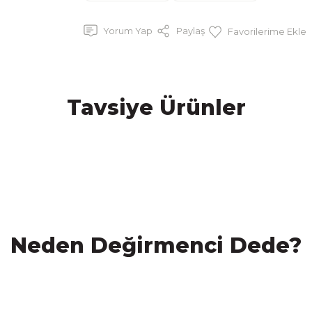
Yorum Yap
Paylaş
Tavsiye Ürünler
%21 İNDİRİM
%
ı Karışık Meyve Suyu
Benorganic Propolis Portakal H
Neden Değirmenci Dede?
L
99,00 TL
125,00 TL
125,00 TL
SATIN AL
SATIN