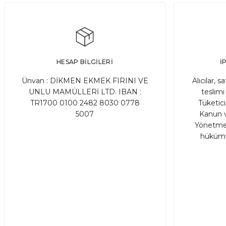
Adet
Adet
%21 İNDİRİM
Benorganic Portakal Suyu
HESAP BİLGİLERİ
İ
99,00 TL
125,00 TL
Ünvan : DİKMEN EKMEK FIRINI VE
Alıcılar, s
UNLU MAMÜLLERİ LTD. IBAN :
teslimi 
TR1700 0100 2482 8030 0778
Tüketic
SATIN AL
Adet
5007
Kanun v
Yönetmel
hükümle