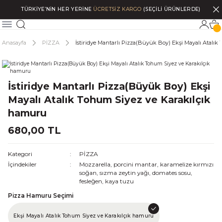
TÜRKİYE’NİN HER YERİNE
ÜCRETSİZ KARGO
(SEÇİLİ ÜRÜNLERDE)
Anasayfa
PİZZA
İstiridye Mantarlı Pizza(Büyük Boy) Ekşi Mayalı Atalı
İstiridye Mantarlı Pizza(Büyük Boy) Ekşi
Mayalı Atalık Tohum Siyez ve Karakılçık
hamuru
680,00 TL
Kategori
PİZZA
İçindekiler
Mozzarella, porcini mantar, karamelize kırmızı
soğan, sızma zeytin yağı, domates sosu,
fesleğen, kaya tuzu
Pizza Hamuru Seçimi
Ekşi Mayalı Atalık Tohum Siyez ve Karakılçık hamuru