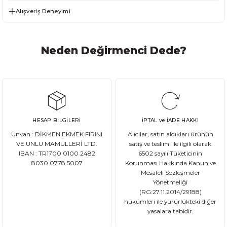
Alışveriş Deneyimi
Neden Değirmenci Dede?
HESAP BİLGİLERİ
İPTAL ve İADE HAKKI
Ünvan : DİKMEN EKMEK FIRINI
Alıcılar, satın aldıkları ürünün
VE UNLU MAMÜLLERİ LTD.
satış ve teslimi ile ilgili olarak
IBAN : TR1700 0100 2482
6502 sayılı Tüketicinin
8030 0778 5007
Korunması Hakkında Kanun ve
Mesafeli Sözleşmeler
Yönetmeliği
(RG:27.11.2014/29188)
hükümleri ile yürürlükteki diğer
yasalara tabidir.