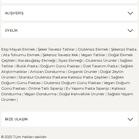
ALIŞVERİŞ
ÜYELİK
Ekşi Mayalı Ekmek
|
Şeker İlavesiz Tatlılar
|
Glütensiz Ekmek
|
Şekersiz Pasta
|
Ata Tohumu Ekmek
|
Şekersiz İlavesiz Kek
|
Vegan Tatlılar
|
Doğal Ekmek
Çeşitleri
|
Karabuğday Ekmeği
|
Siyez Ekmeği
|
Glutensiz Ürünler
|
Sağlıklı
Tatlılar
|
Butik Pasta
|
Doğum Günü Pastası
|
Özel Tasarım Pasta
|
Sağlıklı
Atıştırmalıklar
|
Artizan Dondurma
|
Organik Ürünler
|
Doğal Zeytin
Ürünleri
|
İstanbul Glutensiz Pastane
Katkısız Pasta Çeşitleri
|
Sağlıklı
Doğum Günü Pastası
|
Glutensiz Doğum Günü Pastası
|
Vegan Doğum
Günü Pastası
|
Online Tatlı Siparişi
|
Ev Yapımı Pasta Siparişi
|
Katkısız
Dondurma
|
Vegan Dondurma
|
Doğal Kahvaltılık Ürünler
|
Sağlıklı Yaşam
Ürünleri
|
BİZE ULAŞIN
© 2025 Tüm hakları saklıdır.