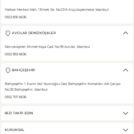
Halkalı Merkez Mah. 1.Emek Sk. No:21/A Küçükçekmece, İstanbul
0553 830 6636
AVCILAR DENİZKÖŞKLER
Denizköşkler Ahmet Kaya Cad. No:39 Avcılar, İstanbul
0552 855 6636
BAHÇEŞEHİR
Bahçeşehir 1. Kısım Vali Yazıcıoğlu Cad. Bahçeşehir Konakları Altı Çarşısı
No:35 Bahçeşehir, İstanbul
0552 707 6636
BİZİ TAKİP EDİN
KURUMSAL