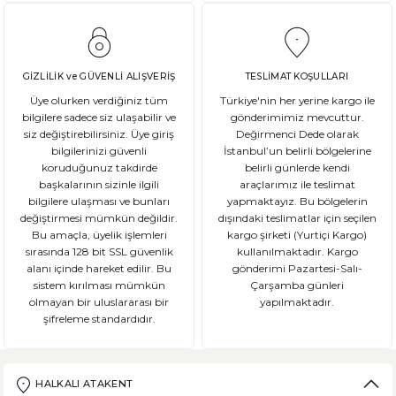
GİZLİLİK ve GÜVENLİ ALIŞVERİŞ
TESLİMAT KOŞULLARI
Üye olurken verdiğiniz tüm
Türkiye'nin her yerine kargo ile
bilgilere sadece siz ulaşabilir ve
gönderimimiz mevcuttur.
siz değiştirebilirsiniz. Üye giriş
Değirmenci Dede olarak
bilgilerinizi güvenli
İstanbul’un belirli bölgelerine
koruduğunuz takdirde
belirli günlerde kendi
başkalarının sizinle ilgili
araçlarımız ile teslimat
bilgilere ulaşması ve bunları
yapmaktayız. Bu bölgelerin
değiştirmesi mümkün değildir.
dışındaki teslimatlar için seçilen
Bu amaçla, üyelik işlemleri
kargo şirketi (Yurtiçi Kargo)
sırasında 128 bit SSL güvenlik
kullanılmaktadır. Kargo
alanı içinde hareket edilir. Bu
gönderimi Pazartesi-Salı-
sistem kırılması mümkün
Çarşamba günleri
olmayan bir uluslararası bir
yapılmaktadır.
şifreleme standardıdır.
HALKALI ATAKENT