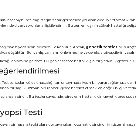
pkisi nedeniyle ince bağırsağın zarar görmesine yol açan ciddi bir otomatik raha
indeki varyasyonlarla ilişkilendirilir. Bu genler, kişinin çölyak hastalığı geliş
ağırsak biyopsisinin birleşimi ile konulur. Ancak,
genetik testler
bu süreçte
kça düşüktür. Bu, yanlış tanıların önlenmesine ve gereksiz biyopsilerin yapı
ağı anlamına gelmez. Bu genler sadece hastalık için bir yatkınlık gösterir. Ger
eğerlendirilmesi
lir. Test sonuçları çölyak hastalığı tanısı koymada kesin bir yargı sağlamasa da, 
asında bir sağlık uzmanının rehberliğinde hareket etmek, en doğru bilgi ve teda
açlardan biridir. Bu testler sayesinde, bireylerin hastalık için genetik predispoz
yopsi Testi
len bir hasara tepki olarak ortaya çıkan, otomatik bir sindirim sistemi hastalığ