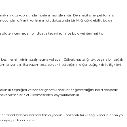
ınarak mikroskop altında incelenmesi işlemidir. Dermatitis herpetiformis
nucunda, IgA antikorlarının cilt dokusunda biriktiği görülebilir, bu da
gluten içermeyen bir diyetle tedavi edilir ve bu diyet dermatitis
besin emiliminin azalmasına yol açar. Çölyak hastalığı tek başına bir sağlık
rumlar yer alır. Bu yazımızda, çölyak hastalığının diğer bağışıklık ile ilişkileri
yatkınlık taşıdığını ve benzer genetik markerlar gösterdiğini belirtmektedir.
r mekanizmalarla etkilenmesinden kaynaklanabilir.
ıklar, tiroid bezinin normal fonksiyonunu bozarak farklı sağlık sorunlarına yol
lemeye yardımcı olabilir.