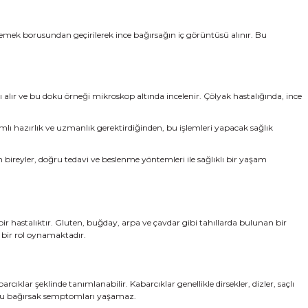
 yemek borusundan geçirilerek ince bağırsağın iç görüntüsü alınır. Bu
ı alır ve bu doku örneği mikroskop altında incelenir. Çölyak hastalığında, ince
lı hazırlık ve uzmanlık gerektirdiğinden, bu işlemleri yapacak sağlık
n bireyler, doğru tedavi ve beslenme yöntemleri ile sağlıklı bir yaşam
bir hastalıktır. Gluten, buğday, arpa ve çavdar gibi tahıllarda bulunan bir
i bir rol oynamaktadır.
rcıklar şeklinde tanımlanabilir. Kabarcıklar genellikle dirsekler, dizler, saçlı
 çoğu bağırsak semptomları yaşamaz.