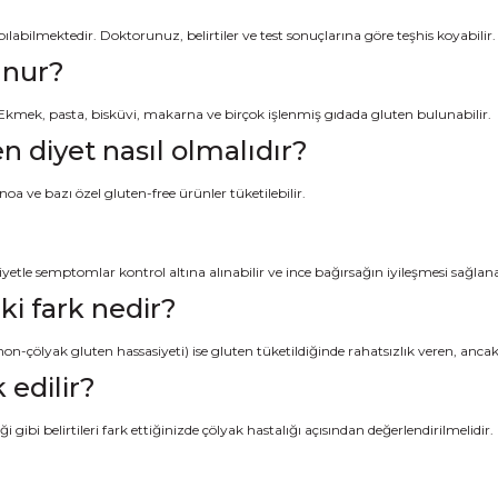
yapılabilmektedir. Doktorunuz, belirtiler ve test sonuçlarına göre teşhis koyabilir.
unur?
 Ekmek, pasta, bisküvi, makarna ve birçok işlenmiş gıdada gluten bulunabilir.
n diyet nasıl olmalıdır?
oa ve bazı özel gluten-free ürünler tüketilebilir.
yetle semptomlar kontrol altına alınabilir ve ince bağırsağın iyileşmesi sağlana
ki fark nedir?
ı (non-çölyak gluten hassasiyeti) ise gluten tüketildiğinde rahatsızlık veren, anca
 edilir?
 gibi belirtileri fark ettiğinizde çölyak hastalığı açısından değerlendirilmelidir.