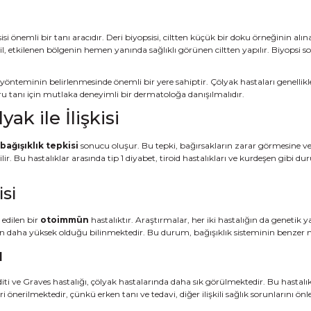
isi önemli bir tanı aracıdır. Deri biyopsisi, ciltten küçük bir doku örneğinin al
il, etkilenen bölgenin hemen yanında sağlıklı görünen ciltten yapılır. Biyopsi so
önteminin belirlenmesinde önemli bir yere sahiptir. Çölyak hastaları genellikle 
u tanı için mutlaka deneyimli bir dermatoloğa danışılmalıdır.
ak ile İlişkisi
bağışıklık tepkisi
sonucu oluşur. Bu tepki, bağırsakların zarar görmesine ve 
rilir. Bu hastalıklar arasında tip 1 diyabet, tiroid hastalıkları ve kurdeşen gibi du
isi
 edilen bir
otoimmün
hastalıktır. Araştırmalar, her iki hastalığın da genetik 
kinin daha yüksek olduğu bilinmektedir. Bu durum, bağışıklık sisteminin benze
ı
iditi ve Graves hastalığı, çölyak hastalarında daha sık görülmektedir. Bu hastal
 önerilmektedir, çünkü erken tanı ve tedavi, diğer ilişkili sağlık sorunlarını ön