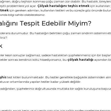
 rağmen, doğru teşhisin konması çoğu zaman zor olabilir. Bu hastalık, bireylerde
şitli problemlere yol açar.
Çölyak hastalığını teşhis etmek
için kullanılan
 etmek
için gereken adımları, kullanılan testleri ve bu süreçte göz önünde bul
ında bilgi sahibi olabileceksiniz.
ığını Tespit Edebilir Miyim?
ntolerans durumudur. Bu hastalığın belirtileri çoğu zaman sindirim sistemini et
liriz?
k
r kesin sonuçlar sağlamaz, sadece hastalıktan şüphelenmeniz için bir başlangıç
ecekler sonrası kendinizi kötü hissediyorsanız, bu
çölyak hastalığı
açısından bir
şhis
test kitleri bulunmaktadır. Bu testler genellikle bağışıklık sisteminden al
uvar ortamlarında yapılan testler kadar yüksek değildir.
ğından, şüpheleriniz doğrultusunda mutlaka bir sağlık kuruluşuna başvurarak 
verebilir ancak kesin ve güvenilir sonuçlar için sağlık profesyonellerine danışma