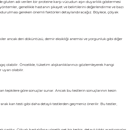
 gluten adı verilen bir proteine karşı vücudun aşırı duyarlılık göstermesi
 yöntemler, genellikle hastanın şikayet ve belirtilerini değerlendirme ve bazı
undurulması gereken önemli faktörleri detaylandıracağız. Böylece, çölyak
kiler ancak deri döküntüsü, demir eksikliği anemisi ve yorgunluk gibi diğer
 olabilir. Öncelikle, tüketim alışkanlıklarınızı gözlemleyerek hangi
 uyarı olabilir.
ınan tepkilere göre sonuçlar sunar. Ancak bu testlerin sonuçlarının kesin
kan testi gibi daha detaylı testlerden geçmeniz önerilir. Bu testler,
k şarttır. Çölyak hastalığına yönelik net bir teşhis, detaylı tıbbi araştırmalar