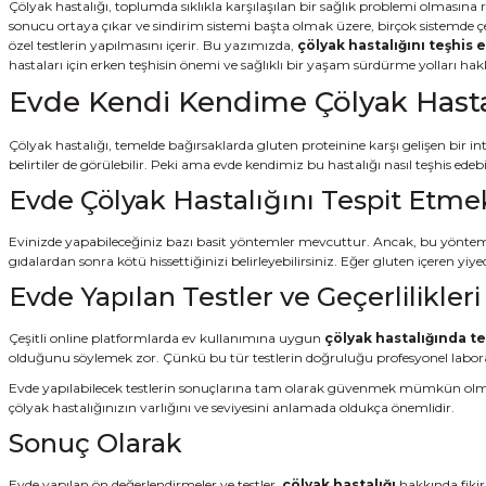
Çölyak hastalığı, toplumda sıklıkla karşılaşılan bir sağlık problemi olmasına
sonucu ortaya çıkar ve sindirim sistemi başta olmak üzere, birçok sistemde çe
özel testlerin yapılmasını içerir. Bu yazımızda,
çölyak hastalığını teşhis
hastaları için erken teşhisin önemi ve sağlıklı bir yaşam sürdürme yolları hakk
Evde Kendi Kendime Çölyak Hastal
Çölyak hastalığı, temelde bağırsaklarda gluten proteinine karşı gelişen bir i
belirtiler de görülebilir. Peki ama evde kendimiz bu hastalığı nasıl teşhis edebi
Evde Çölyak Hastalığını Tespit Etme
Evinizde yapabileceğiniz bazı basit yöntemler mevcuttur. Ancak, bu yöntemle
gıdalardan sonra kötü hissettiğinizi belirleyebilirsiniz. Eğer gluten içeren yiy
Evde Yapılan Testler ve Geçerlilikleri
Çeşitli online platformlarda ev kullanımına uygun
çölyak hastalığında te
olduğunu söylemek zor. Çünkü bu tür testlerin doğruluğu profesyonel laborat
Evde yapılabilecek testlerin sonuçlarına tam olarak güvenmek mümkün olmadı
çölyak hastalığınızın varlığını ve seviyesini anlamada oldukça önemlidir.
Sonuç Olarak
Evde yapılan ön değerlendirmeler ve testler,
çölyak hastalığı
hakkında fikir 