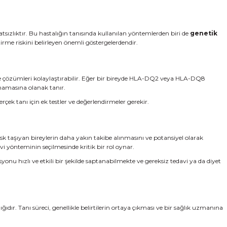
tsızlıktır. Bu hastalığın tanısında kullanılan yöntemlerden biri de
genetik
tirme riskini belirleyen önemli göstergelerdendir.
 çözümleri kolaylaştırabilir. Eğer bir bireyde HLA-DQ2 veya HLA-DQ8
lmamasına olanak tanır.
çek tanı için ek testler ve değerlendirmeler gerekir.
risk taşıyan bireylerin daha yakın takibe alınmasını ve potansiyel olarak
vi yönteminin seçilmesinde kritik bir rol oynar.
isyonu hızlı ve etkili bir şekilde saptanabilmekte ve gereksiz tedavi ya da diyet
ıdır. Tanı süreci, genellikle belirtilerin ortaya çıkması ve bir sağlık uzmanına