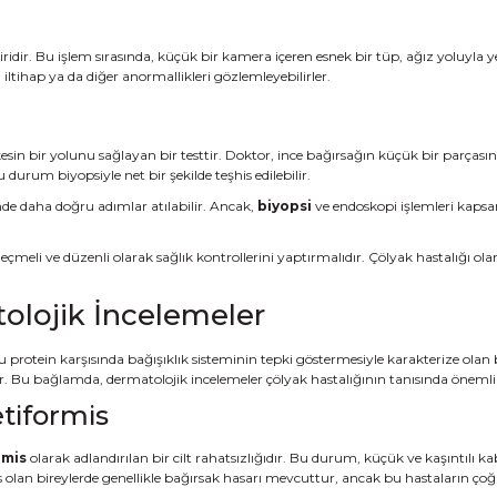
iridir. Bu işlem sırasında, küçük bir kamera içeren esnek bir tüp, ağız yoluyla
ltihap ya da diğer anormallikleri gözlemleyebilirler.
esin bir yolunu sağlayan bir testtir. Doktor, ince bağırsağın küçük bir parçasın
durum biyopsiyle net bir şekilde teşhis edilebilir.
inde daha doğru adımlar atılabilir. Ancak,
biyopsi
ve endoskopi işlemleri kapsam
meli ve düzenli olarak sağlık kontrollerini yaptırmalıdır. Çölyak hastalığı ola
olojik İncelemeler
 protein karşısında bağışıklık sisteminin tepki göstermesiyle karakterize olan 
ebilir. Bu bağlamda, dermatolojik incelemeler çölyak hastalığının tanısında öneml
etiformis
rmis
olarak adlandırılan bir cilt rahatsızlığıdır. Bu durum, küçük ve kaşıntılı kaba
rmis olan bireylerde genellikle bağırsak hasarı mevcuttur, ancak bu hastaların