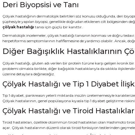
Deri Biyopsisi ve Tanı
Çölyak hastalığının dermatolojik belirtileri söz konusu olduğunda, deri biyops
şüphesiyle yapılan biyopsi, genellikle doğrudan etkilenen cilt bölgesinden değ
çölyak hastalığı
tanısı için güçlü bir kanıttır.
Dermatolojik incelemeler, çölyak hastalığı tanısının konması ve doğru tedavi y
herpetiformis semptomlarının hafiflemesine de yardımcı olabilir. Ancak, doğr
Diğer Bağışıklık Hastalıklarının Çöly
Çölyak hastalığı, gluten adı verilen bir protein türüne karşı gelişen kronik bir
problemi olmakla birlikte, diğer bağışıklık hastalıklarıyla da sıklıkla ilişkilendi
üzerine detaylara değineceğiz.
Çölyak Hastalığı ve Tip 1 Diyabet İlişk
Tip 1 diyabet, pankreasın yeterli miktarda insülin üretememesiyle karakterize
Çölyak hastalarının, genel popülasyona kıyasla tip 1 diyabet geliştirme ris
Çölyak Hastalığı ve Tiroid Hastalıklar
Tiroid hastalıkları, özellikle otoimmün tiroid hastalıkları olan Hashimoto tiro
açar. Çölyak hastalarının düzenli olarak tiroid fonksiyon testlerinden geçmeleri