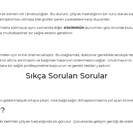
ak bilinen cilt rahatsızlığıdır. Bu durum, çölyak hastalığının bir türü olarak kabul
emptomları olmasa bile gluten içeren yiyeceklere karşı duyarlıdır.
çınmakla kalmayıp aynı zamanda diğer
otoimmün
durumları göz önünde bulun
multidisipliner bir sağlık ekibini gerektirir.
eleri için kritik öneme sahiptir. Bu bağlamda, doktorlar genellikle serolojik te
ntrol altına alınmasını ve bağırsak hasarının önlenmesini sağlar. Unutmayın k
tlaka bir sağlık profesyoneline başvurun ve gerekli testleri yaptırın.
Sıkça Sorulan Sorular
ki göstermesiyle ortaya çıkan, ince bağırsağın iltihaplanmasına yol açan kronik 
r?
bi belirtiler çölyak hastalığında sık görülür. Çocuklarda gelişim geriliği de olabil