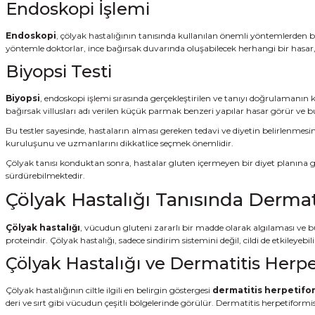
Endoskopi İşlemi
Endoskopi
, çölyak hastalığının tanısında kullanılan önemli yöntemlerden b
yöntemle doktorlar, ince bağırsak duvarında oluşabilecek herhangi bir hasar, i
Biyopsi Testi
Biyopsi
, endoskopi işlemi sırasında gerçekleştirilen ve tanıyı doğrulamanın k
bağırsak villusları adı verilen küçük parmak benzeri yapılar hasar görür ve bu 
Bu testler sayesinde, hastaların alması gereken tedavi ve diyetin belirlenmes
kuruluşunu ve uzmanlarını dikkatlice seçmek önemlidir.
Çölyak tanısı konduktan sonra, hastalar gluten içermeyen bir diyet planına geç
sürdürebilmektedir.
Çölyak Hastalığı Tanısında Dermat
Çölyak hastalığı
, vücudun gluteni zararlı bir madde olarak algılaması ve bu
proteindir. Çölyak hastalığı, sadece sindirim sistemini değil, cildi de etkiley
Çölyak Hastalığı ve Dermatitis Herp
Çölyak hastalığının ciltle ilgili en belirgin göstergesi
dermatitis herpetifo
deri ve sırt gibi vücudun çeşitli bölgelerinde görülür. Dermatitis herpetifo