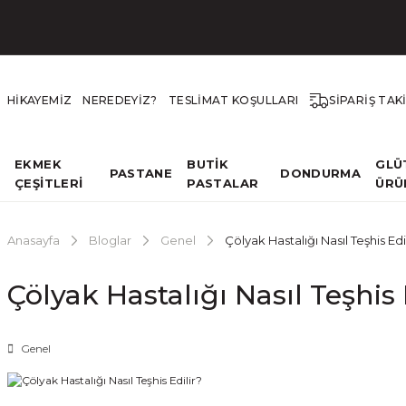
HİKAYEMİZ
NEREDEYİZ?
TESLİMAT KOŞULLARI
SİPARİŞ TAK
EKMEK
BUTİK
GLÜ
PASTANE
DONDURMA
ÇEŞİTLERİ
PASTALAR
ÜRÜ
Anasayfa
Bloglar
Genel
Çölyak Hastalığı Nasıl Teşhis Edi
Çölyak Hastalığı Nasıl Teşhis 
Genel