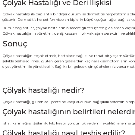
Çölyak Hastalığı ve Deri İlişkisi
Çölyak hastalığı ile bağlantılı bir diğer durum ise dermatitis herpetiformis olar
gösterir. Dermatitis herpetiformis olan kişilerin büyük çoğunluğu, bağırsak s
Bu tür bağlantılar, çölyak hastalarının sadece glüten içeren gıdalardan ka
Çölyak hastalığının yönetimi, geniş kapsamlı bir yaklaşım gerektirir ve sıklıkla 
Sonuç
Çölyak hastalığını teşhis etmek, hastaların sağlıklı ve rahat bir yaşam sürdürm
şekilde teşhis edilmesi, gluten içeren gıdalardan kaçınarak semptomların ko
diyet yönetimi ile yönetilebilir. Sağlıklı bir gelecek için şüpheleriniz varsa mu
Çölyak hastalığı nedir?
Çölyak hastalığı, gluten adlı proteine karşı vücudun bağışıklık sisteminin tep
Çölyak hastalığının belirtileri nelerdi
İshal, karın ağrısı, şişkinlik, kilo kaybı, yorgunluk ve demir eksikliği anemisi gi
Çölyak hastalığı nasıl teşhis edilir?