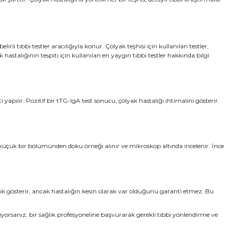
irli tıbbi testler aracılığıyla konur. Çölyak teşhisi için kullanılan testler,
 hastalığının tespiti için kullanılan en yaygın tıbbi testler hakkında bilgi
yapılır. Pozitif bir tTG-IgA test sonucu, çölyak hastalığı ihtimalini gösterir.
ın küçük bir bölümünden doku örneği alınır ve mikroskop altında incelenir. İnce
ınlık gösterir, ancak hastalığın kesin olarak var olduğunu garanti etmez. Bu
eniyorsanız, bir sağlık profesyoneline başvurarak gerekli tıbbi yönlendirme ve