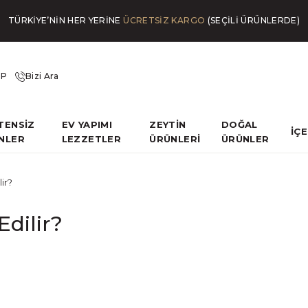
TÜRKİYE’NİN HER YERİNE
ÜCRETSİZ KARGO
(SEÇİLİ ÜRÜNLERDE)
İP
Bizi Ara
TENSİZ
EV YAPIMI
ZEYTİN
DOĞAL
İÇ
NLER
LEZZETLER
ÜRÜNLERİ
ÜRÜNLER
lir?
Edilir?