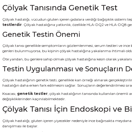
Çölyak Tanısında Genetik Test
Çölyak hastalığı, vücudun gluten içeren gıdalara verdiği bağışıklık sistemi te
testlerdir
. Çölyak hastalığına yatkınlık, özellikle HLA-DQ2 ve HLA-DQ8 genler
Genetik Testin Önemi
Çölyak tanısı genellikle semptomların gözlemlenmesi, serum testleri ve ince b
genleri bulunmuyorsa, bu kişinin çölyak hastalığına yakalanma ihtimali oldu
Öte yandan, bu genlere sahip olmak çölyak hastalığına kesin olarak yakalanılac
Testin Uygulanması ve Sonuçların D
Çölyak hastalığının genetik testi, genellikle kan örneği alınarak gerçekleştiri
hastalığın daha erken fark edilmesini sağlar. Sonuçların değerlendirilmesi sır
Kısacası,
genetik testler
, çölyak hastalığının tanısında kullanılan önemli ar
değişikliklerinden kaçınılabilmektedir.
Çölyak Tanısı İçin Endoskopi ve Bi
Çölyak hastalığı, gluten içeren yiyecekler nedeniyle ince bağırsakta meydana ge
danışılması ile başlar.