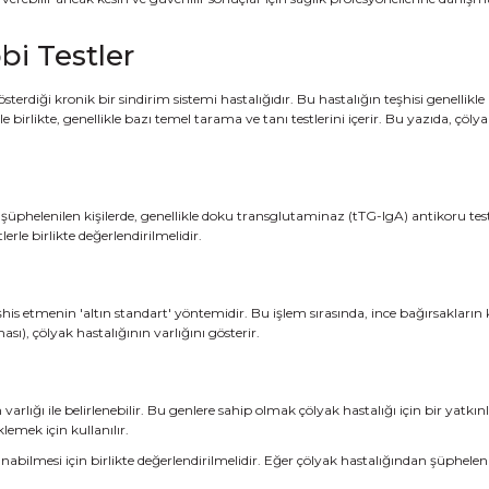
bi Testler
rdiği kronik bir sindirim sistemi hastalığıdır. Bu hastalığın teşhisi genellikle bel
irlikte, genellikle bazı temel tarama ve tanı testlerini içerir. Bu yazıda, çölyak
 şüphelenilen kişilerde, genellikle doku transglutaminaz (tTG-IgA) antikoru testi 
erle birlikte değerlendirilmelidir.
eşhis etmenin 'altın standart' yöntemidir. Bu işlem sırasında, ince bağırsaklar
sı), çölyak hastalığının varlığını gösterir.
varlığı ile belirlenebilir. Bu genlere sahip olmak çölyak hastalığı için bir yatk
lemek için kullanılır.
alınabilmesi için birlikte değerlendirilmelidir. Eğer çölyak hastalığından şüphel