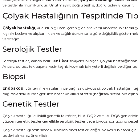
ve testler ile mümkündür. Unutmayın; doğru teşhis, doğru tedaviyi getirir.
Çölyak Hastalığının Tespitinde Tıb
Çölyak hastalığı
, vücudun gluten içeren gıdalara karşı anormal bir tepki göste
kişinin beslenme alışkanlıkları ve sağlık durumuna göre değişiklik göstermekle b
vereceğiz.
Serolojik Testler
Serolojik testler, kanda belirli
antikor
seviyelerini ölçer. Çölyak hastalığından
Ancak, bu test tek başına kesin teşhis koymak için yeterli değildir ve diğer testl
Biopsi
Endoskopi
yöntemi ile yapılan ince bağırsak biyopsisi, çölyak hastalığını t
bağırsak dokusunda görülen hasar ve villus atrofisi (bağırsak sırtlarının aşınma
Genetik Testler
Çölyak hastalığı ile ilişkili genetik faktörler, HLA-DQ2 ve HLA-DQ8 genlerinin 
yüzden genetik testler genellikle serolojik testler veya biyopsi sonucunu destek
Çölyak hastalığı teşhisinde kullanılan tıbbi testler, doğru ve kesin bir sonuç 
testleri almanız önemlidir.