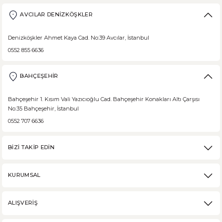
Borodinsky Rus Ekmeği
AVCILAR DENİZKÖŞKLER
Borodinsky Rus Ekmeği, rus siyah çavdar ekmeği olarak da bilinir. En 
Denizköşkler Ahmet Kaya Cad. No:39 Avcılar, İstanbul
0552 855 6636
BAHÇEŞEHİR
DEVAMI
Medovik Ballı Rus Pastası
Bahçeşehir 1. Kısım Vali Yazıcıoğlu Cad. Bahçeşehir Konakları Altı Çarşısı
No:35 Bahçeşehir, İstanbul
Medovik, Slav mutfağından dünyaya yayılmış bir pastadır. Eski Rusya fe
0552 707 6636
BİZİ TAKİP EDİN
DEVAMI
KURUMSAL
Karabuğday Nedir? Ne İşe Yarar?
ALIŞVERİŞ
Karabuğday, son zamanlarda sağlıklı beslenme trendinin artmasıyla popü