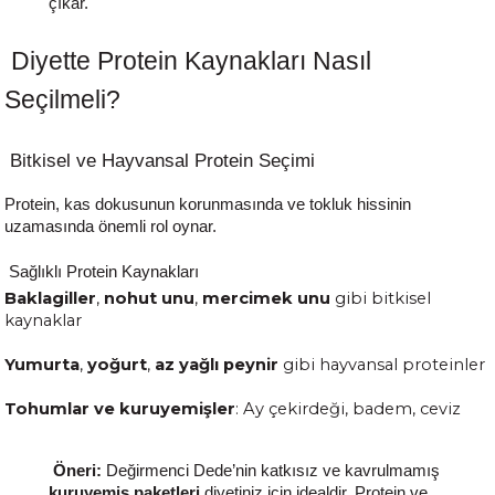
çıkar.
Diyette Protein Kaynakları Nasıl
Seçilmeli?
Bitkisel ve Hayvansal Protein Seçimi
Protein, kas dokusunun korunmasında ve tokluk hissinin
uzamasında önemli rol oynar.
Sağlıklı Protein Kaynakları
Baklagiller
,
nohut unu
,
mercimek unu
gibi bitkisel
kaynaklar
Yumurta
,
yoğurt
,
az yağlı peynir
gibi hayvansal proteinler
Tohumlar ve kuruyemişler
: Ay çekirdeği, badem, ceviz
Öneri:
Değirmenci Dede’nin katkısız ve kavrulmamış
kuruyemiş paketleri
diyetiniz için idealdir. Protein ve