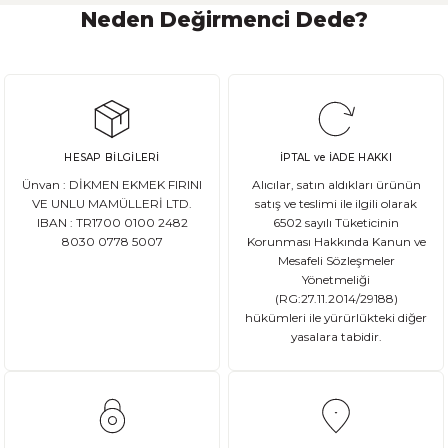
Neden Değirmenci Dede?
Ekşi Maya Nasıl Beslenmeli ve Saklanmalı?
Ekşi maya, birçok ekmek ve hamur işi tarifinde kullanılan önemli bir
HESAP BİLGİLERİ
İPTAL ve İADE HAKKI
DEVAMI
Ünvan : DİKMEN EKMEK FIRINI
Alıcılar, satın aldıkları ürünün
Ata Tohum Nedir?
VE UNLU MAMÜLLERİ LTD.
satış ve teslimi ile ilgili olarak
IBAN : TR1700 0100 2482
6502 sayılı Tüketicinin
8030 0778 5007
Korunması Hakkında Kanun ve
Ata tohum, tarımda kullanılan ve genetik olarak değişmemiş olan gelene
Mesafeli Sözleşmeler
Yönetmeliği
(RG:27.11.2014/29188)
hükümleri ile yürürlükteki diğer
yasalara tabidir.
DEVAMI
Gluten Nedir? Sağlığımız üzerindeki etkileri nelerdir?
Glutensiz Yaşamın Temelleri: Gluten Nedir ve Neden Önemlidir? Son yıll