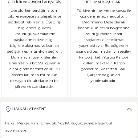
GİZLİLİK ve GÜVENLİ ALIŞVERİŞ
TESLİMAT KOŞULLARI
Üye olurken verdiğiniz tüm
Türkiye'nin her yerine kargo ile
bilgilere sadece siz ulaşabilir ve
gönderimimiz mevcuttur.
siz değiştirebilirsiniz. Üye giriş
Değirmenci Dede olarak
DEVAMI
bilgilerinizi güvenli
İstanbul’un belirli bölgelerine
Ekşi Mayalı Ekmek Tüketmemiz için 10 Neden
koruduğunuz takdirde
belirli günlerde kendi
başkalarının sizinle ilgili
araçlarımız ile teslimat
bilgilere ulaşması ve bunları
yapmaktayız. Bu bölgelerin
Ekmek ve ekmek ürünleri için sağlıklı olmadıklarına dair kötü bir ina
değiştirmesi mümkün değildir.
dışındaki teslimatlar için seçilen
Bu amaçla, üyelik işlemleri
kargo şirketi (Yurtiçi Kargo)
sırasında 128 bit SSL güvenlik
kullanılmaktadır. Kargo
alanı içinde hareket edilir. Bu
gönderimi Pazartesi-Salı-
sistem kırılması mümkün
Çarşamba günleri
DEVAMI
olmayan bir uluslararası bir
yapılmaktadır.
şifreleme standardıdır.
Şeker Hastaları Hangi Tür Ekmekleri Tüketmelidir?
Ülkemizde beslenme alışkanlıklarına bağlı şeker hastalığı ne yazık ki
HALKALI ATAKENT
Halkalı Merkez Mah. 1.Emek Sk. No:21/A Küçükçekmece, İstanbul
0553 830 6636
DEVAMI