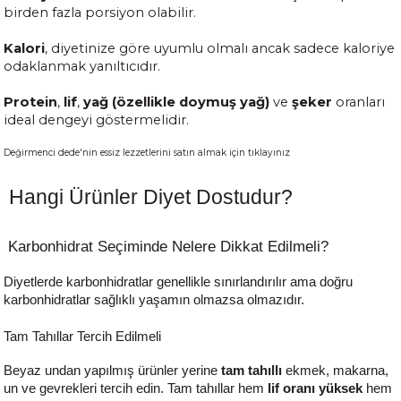
birden fazla porsiyon olabilir.
Kalori
, diyetinize göre uyumlu olmalı ancak sadece kaloriye
odaklanmak yanıltıcıdır.
Protein
,
lif
,
yağ (özellikle doymuş yağ)
ve
şeker
oranları
ideal dengeyi göstermelidir.
Değirmenci dede'nin essiz lezzetlerini satın almak için tıklayınız
Hangi Ürünler Diyet Dostudur?
Karbonhidrat Seçiminde Nelere Dikkat Edilmeli?
Diyetlerde karbonhidratlar genellikle sınırlandırılır ama doğru
karbonhidratlar sağlıklı yaşamın olmazsa olmazıdır.
Tam Tahıllar Tercih Edilmeli
Beyaz undan yapılmış ürünler yerine
tam tahıllı
ekmek, makarna,
un ve gevrekleri tercih edin. Tam tahıllar hem
lif oranı yüksek
hem