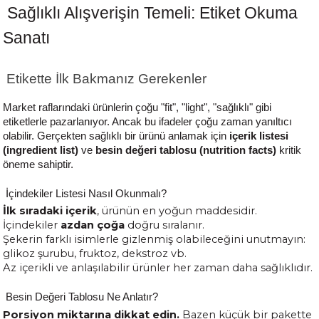
Sağlıklı Alışverişin Temeli: Etiket Okuma
Sanatı
Etikette İlk Bakmanız Gerekenler
Market raflarındaki ürünlerin çoğu "fit", "light", "sağlıklı" gibi
etiketlerle pazarlanıyor. Ancak bu ifadeler çoğu zaman yanıltıcı
olabilir. Gerçekten sağlıklı bir ürünü anlamak için
içerik listesi
(ingredient list)
ve
besin değeri tablosu (nutrition facts)
kritik
öneme sahiptir.
İçindekiler Listesi Nasıl Okunmalı?
İlk sıradaki içerik
, ürünün en yoğun maddesidir.
İçindekiler
azdan çoğa
doğru sıralanır.
Şekerin farklı isimlerle gizlenmiş olabileceğini unutmayın:
glikoz şurubu, fruktoz, dekstroz vb.
Az içerikli ve anlaşılabilir ürünler her zaman daha sağlıklıdır.
Besin Değeri Tablosu Ne Anlatır?
Porsiyon miktarına dikkat edin.
Bazen küçük bir pakette