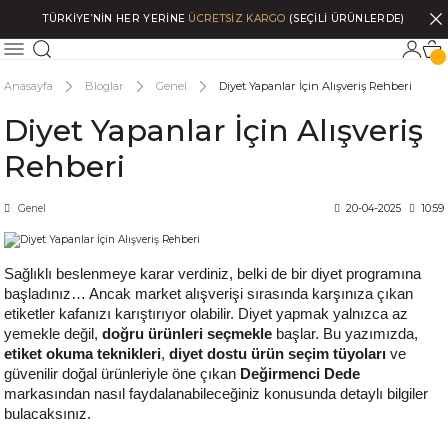
TÜRKİYE’NİN HER YERİNE
ÜCRETSİZ KARGO
(SEÇİLİ ÜRÜNLERDE)
Anasayfa
Bloglar
Genel
Diyet Yapanlar İçin Alışveriş Rehberi
Diyet Yapanlar İçin Alışveriş
Rehberi
Genel
20-04-2025
10:59
Sağlıklı beslenmeye karar verdiniz, belki de bir diyet programına
başladınız… Ancak market alışverişi sırasında karşınıza çıkan
etiketler kafanızı karıştırıyor olabilir. Diyet yapmak yalnızca az
yemekle değil,
doğru ürünleri seçmekle
başlar. Bu yazımızda,
etiket okuma teknikleri
,
diyet dostu ürün seçim tüyoları
ve
güvenilir doğal ürünleriyle öne çıkan
Değirmenci Dede
markasından nasıl faydalanabileceğiniz konusunda detaylı bilgiler
bulacaksınız.