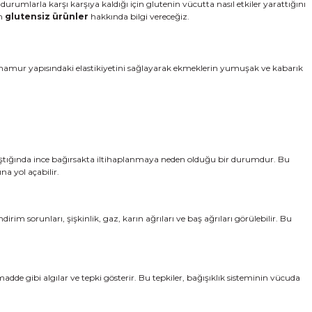
urumlarla karşı karşıya kaldığı için glutenin vücutta nasıl etkiler yarattığını
in
glutensiz ürünler
hakkında bilgi vereceğiz.
un hamur yapısındaki elastikiyetini sağlayarak ekmeklerin yumuşak ve kabarık
rşılaştığında ince bağırsakta iltihaplanmaya neden olduğu bir durumdur. Bu
na yol açabilir.
rim sorunları, şişkinlik, gaz, karın ağrıları ve baş ağrıları görülebilir. Bu
madde gibi algılar ve tepki gösterir. Bu tepkiler, bağışıklık sisteminin vücuda