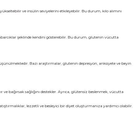
seltebilir ve insülin seviyelerini etkileyebilir. Bu durum, kilo alımını
ve kabarcıklar şeklinde kendini gösterebilir. Bu durum, glutenin vücutta
ği düşünülmektedir. Bazı araştırmalar, glutenin depresyon, anksiyete ve beyin
rır ve bağırsak sağlığını destekler. Ayrıca, glütensiz beslenmek, vücutta
tıştırmalıklar, lezzetli ve besleyici bir diyet oluşturmanıza yardımcı olabilir.