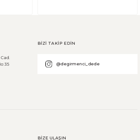
e birçok insan gluten içeren yiyeceklerden kaçınmaktadır. P
BİZİ TAKİP EDİN
u Cad.
@degirmenci_dede
No:35
meği sağlıksız olmasına neden olan faktörler, kullanılan u
BİZE ULAŞIN