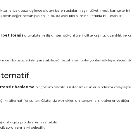
, ancak bazı kişilerde gluten içeren gıdaların aşırı tüketilmesi, kan şekerini yük
ük besin değerine sahip olabilir, bu da aşırı kilo alımına katkıda bulunabilir.
erpetiformis
gibi glutenle ilişkili deri döküntüleri, ciltte kaşıntı, kızarıklık 
üzerinde olumsuz etkiler yaratabileceği ve zihinsel fonksiyonları etkileyebilece
ternatif
utensiz beslenme
bir çözüm olabilir. Glutensiz ürünler, sindirimi kolaylaştı
lıklı alternatifler sunar. Glutensiz ekmekler, un karışımları, krakerler ve diğer a
şkinlik gibi problemleri azaltabilir.
lt sorunlarına iyi gelebilir.