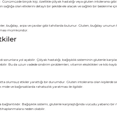
ünümüzde birçok kişi, özellikle çölyak hastalığı veya gluten intoleransı gibi d
 sağlığa olan etkilerini detaylı bir şekilde ele alacak ve sağlıklı bir beslenme iç
oteinler, buğday, arpa ve çavdar gibi tahıllarda bulunur. Gluten, buğday unun
aratması mümkündür.
kiler
iddi sorunlara yol açabilir. Çölyak hastalığı, bağışıklık sisteminin glutenle ka
ebilir. Bu da uzun vadede sindirim problemleri, vitamin eksiklikleri ve kilo kaybı
ta olumsuz etkiler yarattığı bir durumdur. Gluten intoleransı olan kişilerde sindi
ide ve bağırsaklarda rahatsızlık yaratması ile ilgilidir.
a bağlantılıdır. Bağışıklık sistemi, glutenle karşılaştığında vücudu yabancı bir 
iltihaplanmalara neden olabilir.