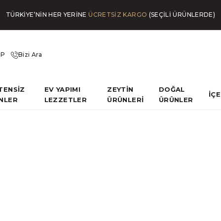
TÜRKİYE’NİN HER YERİNE
ÜCRETSİZ KARGO
(SEÇİLİ ÜRÜNLERDE)
İP
Bizi Ara
TENSİZ
EV YAPIMI
ZEYTİN
DOĞAL
İÇ
NLER
LEZZETLER
ÜRÜNLERİ
ÜRÜNLER