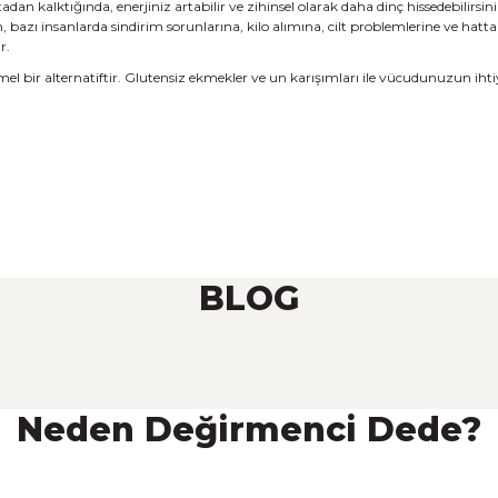
an kalktığında, enerjiniz artabilir ve zihinsel olarak daha dinç hissedebilirsini
, bazı insanlarda sindirim sorunlarına, kilo alımına, cilt problemlerine ve hatt
r.
mmel bir alternatiftir. Glutensiz ekmekler ve un karışımları ile vücudunuzun ih
BLOG
Neden Değirmenci Dede?
?