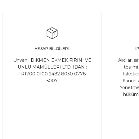
Ekşi maya, birçok ekmek ve hamur işi tarifinde kullanıla
DEVAMI
HESAP BİLGİLERİ
İ
Ata Tohum Nedir?
Ünvan : DİKMEN EKMEK FIRINI VE
Alıcılar, s
UNLU MAMÜLLERİ LTD. IBAN :
teslimi 
TR1700 0100 2482 8030 0778
Tüketic
Ata tohum, tarımda kullanılan ve genetik olarak değişmemiş
5007
Kanun v
Yönetmel
hükümle
DEVAMI
Gluten Nedir? Sağlığımız üzerindeki etkile