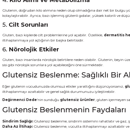
Glutenin, doğrudan kilo alımına neden olup olmadığına dair net bir bulgu yoktur
kolaylaştırabilir. Ayrıca, bazı işlenmiş glütenli gıdalar, yüksek kalorili ve düş
5.
Cilt Sorunları
Gluten, bazı kişilerde cilt problemlerine yol açabilir. Özellikle,
dermatitis h
iltihaplanmaya yol açtığının bir başka belirtisidir.
6.
Nörolojik Etkiler
Gluten, bazı insanlarda nörolojik belirtilere neden olabilir. Glutenin, beyin 
sisi gibi nörolojik sorunlara yol açabileceğini öne sürmektedir.
Glutensiz Beslenme: Sağlıklı Bir Al
Eğer glutenin vücudunuzda olumsuz etkiler yarattığını düşünüyorsanız,
gl
iltihaplanmayı azaltabilir ve genel sağlık durumunuzu iyileştirebilir.
Değirmenci Dede
'nin sunduğu
glutensiz ürünler
, gluten içermeyen sağ
Glutensiz Beslenmenin Faydaları
Sindirim Sağlığı:
Glutensiz beslenme, sindirim sistemini rahatlatır ve gaz, şi
Daha Az İltihap:
Glutensiz beslenme, vücutta iltihaplanmayı azaltabilir ve ci