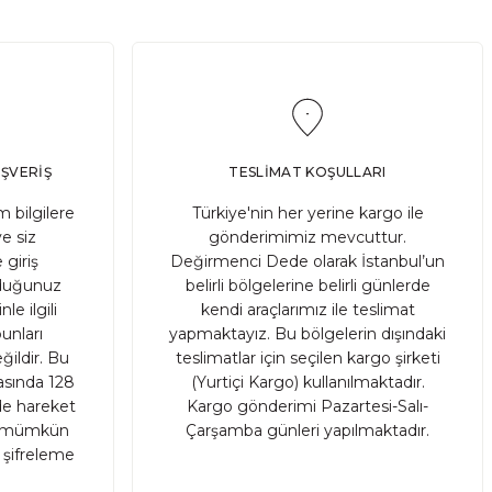
ilde beslenmesi ve saklanması, başarılı sonuçlar elde etme
IŞVERİŞ
TESLİMAT KOŞULLARI
 bilgilere
Türkiye'nin her yerine kargo ile
ve siz
gönderimimiz mevcuttur.
 giriş
Değirmenci Dede olarak İstanbul’un
a çiftçiler tarafından korunmuş ve nesilden nesile aktarılm
ruduğunuz
belirli bölgelerine belirli günlerde
le ilgili
kendi araçlarımız ile teslimat
unları
yapmaktayız. Bu bölgelerin dışındaki
ildir. Bu
teslimatlar için seçilen kargo şirketi
rasında 128
(Yurtiçi Kargo) kullanılmaktadır.
nde hareket
Kargo gönderimi Pazartesi-Salı-
sı mümkün
Çarşamba günleri yapılmaktadır.
r şifreleme