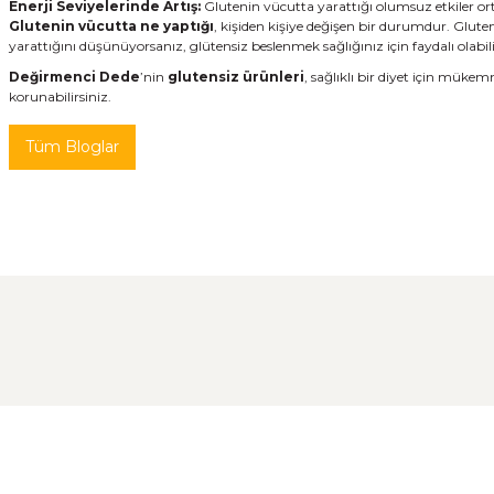
Enerji Seviyelerinde Artış:
Glutenin vücutta yarattığı olumsuz etkiler ortad
Glutenin vücutta ne yaptığı
, kişiden kişiye değişen bir durumdur. Gluten
yarattığını düşünüyorsanız, glütensiz beslenmek sağlığınız için faydalı olabili
Değirmenci Dede
’nin
glutensiz ürünleri
, sağlıklı bir diyet için müke
korunabilirsiniz.
Tüm Bloglar
Ekşi Maya Nasıl Beslenmeli ve Saklanmalı