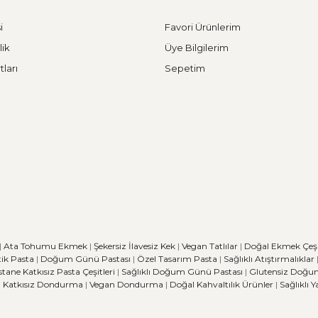
ı ne yazık ki çok yüksek seviyelerdedir. Bunun en büyük se
i
Favori Ürünlerim
lik
Üye Bilgilerim
tları
Sepetim
bilinir. En az %80 tam tahıllı çavdar unu içerir. Günümüzd
|
Ata Tohumu Ekmek
|
Şekersiz İlavesiz Kek
|
Vegan Tatlılar
|
Doğal Ekmek Çeşit
ik Pasta
|
Doğum Günü Pastası
|
Özel Tasarım Pasta
|
Sağlıklı Atıştırmalıklar
stane
Katkısız Pasta Çeşitleri
|
Sağlıklı Doğum Günü Pastası
|
Glutensiz Doğu
|
Katkısız Dondurma
|
Vegan Dondurma
|
Doğal Kahvaltılık Ürünler
|
Sağlıklı 