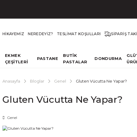
HİKAYEMİZ
NEREDEYİZ?
TESLİMAT KOŞULLARI
SİPARİŞ TAK
EKMEK
BUTİK
GLÜ
PASTANE
DONDURMA
ÇEŞİTLERİ
PASTALAR
ÜRÜ
Anasayfa
Bloglar
Genel
Gluten Vücutta Ne Yapar?
Gluten Vücutta Ne Yapar?
Genel