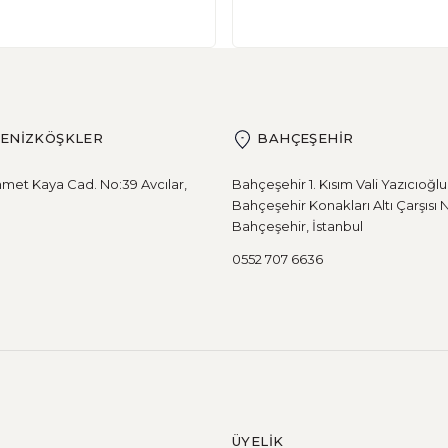
dir? Son yıllarda, glutensiz beslenme popülerlik kazanmış v
DENİZKÖŞKLER
BAHÇEŞEHİR
eden
met Kaya Cad. No:39 Avcılar,
Bahçeşehir 1. Kısım Vali Yazıcıoğl
Bahçeşehir Konakları Altı Çarşısı 
Bahçeşehir, İstanbul
 kötü bir inanış vardır. Aslında bir bakıma bu doğrudur. Ek
0552 707 6636
tmelidir?
ÜYELİK