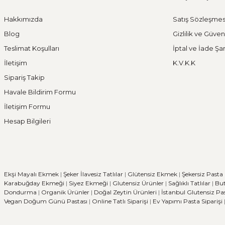
Ülkemizde beslenme alışkanlıklarına bağlı şeker hastalığ
Hakkımızda
Satış Sözleşmes
Blog
Gizlilik ve Güven
Teslimat Koşulları
İptal ve İade Şar
İletişim
K.V.K.K
DEVAMI
Sipariş Takip
Havale Bildirim Formu
Borodinsky Rus Ekmeği
İletişim Formu
Hesap Bilgileri
Borodinsky Rus Ekmeği, rus siyah çavdar ekmeği olarak da 
Ekşi Mayalı Ekmek
|
Şeker İlavesiz Tatlılar
|
Glütensiz Ekmek
|
Şekersiz Pasta
Karabuğday Ekmeği
|
Siyez Ekmeği
|
Glutensiz Ürünler
|
Sağlıklı Tatlılar
|
But
DEVAMI
Dondurma
|
Organik Ürünler
|
Doğal Zeytin Ürünleri
|
İstanbul Glutensiz Pa
Vegan Doğum Günü Pastası
|
Online Tatlı Siparişi
|
Ev Yapımı Pasta Siparişi
Medovik Ballı Rus Pastası