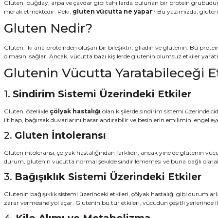
Gluten, buğday, arpa ve çavdar gibi tahıllarda bulunan bir protein grubudur. G
merak etmektedir. Peki,
gluten vücutta ne yapar
? Bu yazımızda, glutenin
Gluten Nedir?
Gluten, iki ana proteinden oluşan bir bileşiktir: gliadin ve glutenin. Bu pr
olmasını sağlar. Ancak, vücutta bazı kişilerde glutenin olumsuz etkiler y
Glutenin Vücutta Yaratabileceği Et
1.
Sindirim Sistemi Üzerindeki Etkiler
Gluten, özellikle
çölyak hastalığı
olan kişilerde sindirim sistemi üzerinde c
iltihap, bağırsak duvarlarını hasarlandırabilir ve besinlerin emilimini engelley
2.
Gluten İntoleransı
Gluten intoleransı, çölyak hastalığından farklıdır, ancak yine de glutenin vücut
durum, glutenin vücutta normal şekilde sindirilememesi ve buna bağlı olarak m
3.
Bağışıklık Sistemi Üzerindeki Etkiler
Glutenin bağışıklık sistemi üzerindeki etkileri, çölyak hastalığı gibi durumlarl
zarar vermesine yol açar. Glutenin bu tür etkileri, vücudun çeşitli yerlerinde 
4.
Kilo Alımı ve Metabolizma