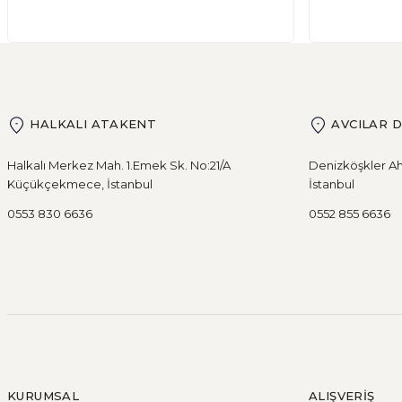
Glutensiz Yaşamın Temelleri: Gluten Nedir ve Neden Önemli
HALKALI ATAKENT
AVCILAR 
DEVAMI
Ekşi Mayalı Ekmek Tüketmemiz için 10 N
Halkalı Merkez Mah. 1.Emek Sk. No:21/A
Denizköşkler Ah
Küçükçekmece, İstanbul
İstanbul
0553 830 6636
0552 855 6636
Ekmek ve ekmek ürünleri için sağlıklı olmadıklarına dair
DEVAMI
Şeker Hastaları Hangi Tür Ekmekleri Tüke
KURUMSAL
ALIŞVERİŞ