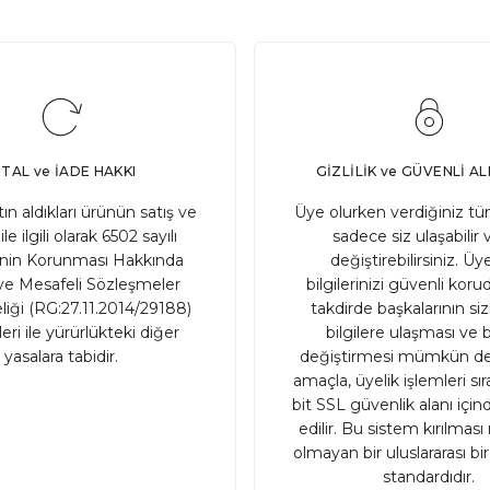
n önemli bir bileşendir. Ancak ekşi mayanın doğru bir şek
PTAL ve İADE HAKKI
GİZLİLİK ve GÜVENLİ AL
atın aldıkları ürünün satış ve
Üye olurken verdiğiniz tüm
ile ilgili olarak 6502 sayılı
sadece siz ulaşabilir 
inin Korunması Hakkında
değiştirebilirsiniz. Üye
 olan geleneksel tohumlardır. Genellikle uzun yıllar boyunc
e Mesafeli Sözleşmeler
bilgilerinizi güvenli ko
iği (RG:27.11.2014/29188)
takdirde başkalarının sizin
ri ile yürürlükteki diğer
bilgilere ulaşması ve b
yasalara tabidir.
değiştirmesi mümkün değ
amaçla, üyelik işlemleri sı
bit SSL güvenlik alanı içi
edilir. Bu sistem kırılma
ri nelerdir?
olmayan bir uluslararası bi
standardıdır.