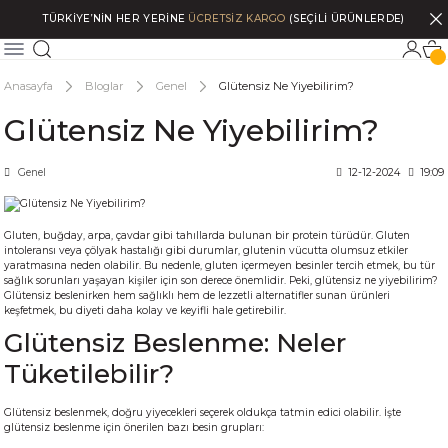
TÜRKİYE’NİN HER YERİNE
ÜCRETSİZ KARGO
(SEÇİLİ ÜRÜNLERDE)
Anasayfa
Bloglar
Genel
Glütensiz Ne Yiyebilirim?
Glütensiz Ne Yiyebilirim?
Genel
12-12-2024
19:09
Gluten, buğday, arpa, çavdar gibi tahıllarda bulunan bir protein türüdür. Gluten
intoleransı veya çölyak hastalığı gibi durumlar, glutenin vücutta olumsuz etkiler
yaratmasına neden olabilir. Bu nedenle, gluten içermeyen besinler tercih etmek, bu tür
sağlık sorunları yaşayan kişiler için son derece önemlidir. Peki, glütensiz ne yiyebilirim?
Glütensiz beslenirken hem sağlıklı hem de lezzetli alternatifler sunan ürünleri
keşfetmek, bu diyeti daha kolay ve keyifli hale getirebilir.
Glütensiz Beslenme: Neler
Tüketilebilir?
Glütensiz beslenmek, doğru yiyecekleri seçerek oldukça tatmin edici olabilir. İşte
glütensiz beslenme için önerilen bazı besin grupları: