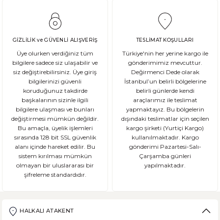
Gluten Nedir? Sağlığımız üzerindeki etkileri nelerdir?
Glutensiz Yaşamın Temelleri: Gluten Nedir ve Neden Önemlidir? Son yıll
GİZLİLİK ve GÜVENLİ ALIŞVERİŞ
TESLİMAT KOŞULLARI
Üye olurken verdiğiniz tüm
Türkiye'nin her yerine kargo ile
bilgilere sadece siz ulaşabilir ve
gönderimimiz mevcuttur.
siz değiştirebilirsiniz. Üye giriş
Değirmenci Dede olarak
DEVAMI
bilgilerinizi güvenli
İstanbul’un belirli bölgelerine
Ekşi Mayalı Ekmek Tüketmemiz için 10 Neden
koruduğunuz takdirde
belirli günlerde kendi
başkalarının sizinle ilgili
araçlarımız ile teslimat
bilgilere ulaşması ve bunları
yapmaktayız. Bu bölgelerin
Ekmek ve ekmek ürünleri için sağlıklı olmadıklarına dair kötü bir ina
değiştirmesi mümkün değildir.
dışındaki teslimatlar için seçilen
Bu amaçla, üyelik işlemleri
kargo şirketi (Yurtiçi Kargo)
sırasında 128 bit SSL güvenlik
kullanılmaktadır. Kargo
alanı içinde hareket edilir. Bu
gönderimi Pazartesi-Salı-
sistem kırılması mümkün
Çarşamba günleri
DEVAMI
olmayan bir uluslararası bir
yapılmaktadır.
şifreleme standardıdır.
Şeker Hastaları Hangi Tür Ekmekleri Tüketmelidir?
Ülkemizde beslenme alışkanlıklarına bağlı şeker hastalığı ne yazık ki
HALKALI ATAKENT