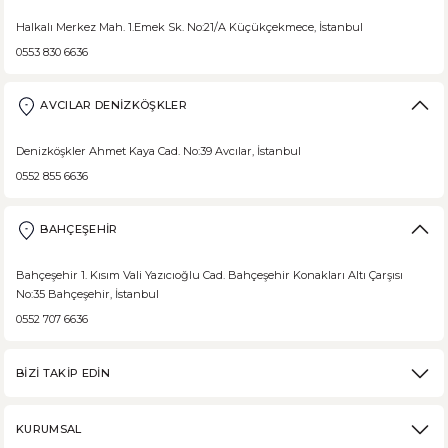
Halkalı Merkez Mah. 1.Emek Sk. No:21/A Küçükçekmece, İstanbul
0553 830 6636
DEVAMI
Borodinsky Rus Ekmeği
AVCILAR DENİZKÖŞKLER
Borodinsky Rus Ekmeği, rus siyah çavdar ekmeği olarak da bilinir. En 
Denizköşkler Ahmet Kaya Cad. No:39 Avcılar, İstanbul
0552 855 6636
BAHÇEŞEHİR
DEVAMI
Medovik Ballı Rus Pastası
Bahçeşehir 1. Kısım Vali Yazıcıoğlu Cad. Bahçeşehir Konakları Altı Çarşısı
No:35 Bahçeşehir, İstanbul
Medovik, Slav mutfağından dünyaya yayılmış bir pastadır. Eski Rusya fe
0552 707 6636
BİZİ TAKİP EDİN
DEVAMI
KURUMSAL
Karabuğday Nedir? Ne İşe Yarar?