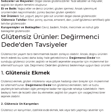
Sebzeler ve Meyveler:
Doğal olarak glütensizdirler. Taze sebzeler ve meyveler,
sağlıklı bir diyetin temelini oluşturur.
Et ve Balık:
Yağsız etler ve deniz ürünleri, gluten içermez. Ancak işlenmiş et
ürünlerinden kaçınılmalıdır, çünkü bazıları gluten içerebilir.
Süt Ürünleri:
Süt, yoğurt, peynir gibi süt ürünleri doğal olarak glütensizdir.
Glütensiz Tahıllar:
Mısır, pirinç, quinoa, amarant, darı, yulaf (glütensiz sertifikalı) gibi
tahıllar glütensizdir.
Kuruyemişler ve Baklagiller:
Ceviz, badem, fındık, mercimek ve nohut gibi
baklagiller glütensizdir.
Glütensiz Ürünler: Değirmenci
Dede'den Tavsiyeler
Glütensiz bir yaşam tarzı benimsemek bazen zorlayıcı olabilir. Ancak, doğru ürünleri
tercih ederek bu süreci daha kolay hale getirebilirsiniz.
Değirmenci Dede
'nin
sunduğu glütensiz ürünler, sağlıklı ve lezzetli seçenekler arayanlar için mükemmel bir
alternatif sunuyor. İşte, Değirmenci Dede'den glütensiz beslenmeye uygun bazı ürünler:
1.
Glütensiz Ekmek
Glütensiz ekmek, glüten intoleransı veya çölyak hastalığı olan bireyler için mükemmel
bir alternatif sunar.
Değirmenci Dede
'nin glütensiz ekmekleri, tatlı ve tuzlu
çeşitleriyle kahvaltıdan öğle yemeğine kadar her öğünde rahatça tüketilebilir. Hem
besleyici hem de lezzetli olan bu ekmekler, sağlıklı bir yaşam için vazgeçilmez birer
seçenek olabilir.
2. Glütensiz Un Karışımları
Glütensiz un karışımları, özellikle evde ekmek, kek veya tatlı yapmayı sevenler için