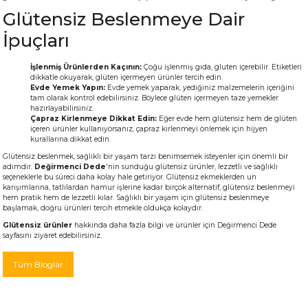
Glütensiz Beslenmeye Dair
İpuçları
İşlenmiş Ürünlerden Kaçının:
Çoğu işlenmiş gıda, gluten içerebilir. Etiketleri
dikkatle okuyarak, glüten içermeyen ürünler tercih edin.
Evde Yemek Yapın:
Evde yemek yaparak, yediğiniz malzemelerin içeriğini
tam olarak kontrol edebilirsiniz. Böylece glüten içermeyen taze yemekler
hazırlayabilirsiniz.
Çapraz Kirlenmeye Dikkat Edin:
Eğer evde hem glütensiz hem de glüten
içeren ürünler kullanıyorsanız, çapraz kirlenmeyi önlemek için hijyen
kurallarına dikkat edin.
Glütensiz beslenmek, sağlıklı bir yaşam tarzı benimsemek isteyenler için önemli bir
adımdır.
Değirmenci Dede
'nin sunduğu glütensiz ürünler, lezzetli ve sağlıklı
seçeneklerle bu süreci daha kolay hale getiriyor. Glütensiz ekmeklerden un
karışımlarına, tatlılardan hamur işlerine kadar birçok alternatif, glütensiz beslenmeyi
hem pratik hem de lezzetli kılar. Sağlıklı bir yaşam için glütensiz beslenmeye
başlamak, doğru ürünleri tercih etmekle oldukça kolaydır.
Glütensiz ürünler
hakkında daha fazla bilgi ve ürünler için
Değirmenci Dede
sayfasını ziyaret edebilirsiniz.
Tüm Bloglar