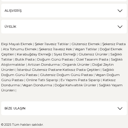
ALIŞVERİŞ
Karabuğday, son zamanlarda sağlıklı beslenme trendinin artmasıyla popü
ÜYELİK
DEVAMI
Ekşi Mayalı Ekmek
|
Şeker İlavesiz Tatlılar
|
Glütensiz Ekmek
|
Şekersiz Pasta
Ekşi Mayalı Ekmek ve Diğer Ekmek Çeşitleri Arasındaki 
|
Ata Tohumu Ekmek
|
Şekersiz İlavesiz Kek
|
Vegan Tatlılar
|
Doğal Ekmek
Çeşitleri
|
Karabuğday Ekmeği
|
Siyez Ekmeği
|
Glutensiz Ürünler
|
Sağlıklı
Tatlılar
|
Butik Pasta
|
Doğum Günü Pastası
|
Özel Tasarım Pasta
|
Sağlıklı
Ekmek, dünya genelinde her kültürün sofralarında önemli bir yere sahi
Atıştırmalıklar
|
Artizan Dondurma
|
Organik Ürünler
|
Doğal Zeytin
Ürünleri
|
İstanbul Glutensiz Pastane
Katkısız Pasta Çeşitleri
|
Sağlıklı
Doğum Günü Pastası
|
Glutensiz Doğum Günü Pastası
|
Vegan Doğum
Günü Pastası
|
Online Tatlı Siparişi
|
Ev Yapımı Pasta Siparişi
|
Katkısız
Dondurma
|
Vegan Dondurma
|
Doğal Kahvaltılık Ürünler
|
Sağlıklı Yaşam
DEVAMI
Ürünleri
|
Sporcu Beslenmesinde Glütensiz Beslenirken Dikkat E
BİZE ULAŞIN
Sporun zorlu dünyasında atletler, her zaman performanslarını maksimiz
© 2025 Tüm hakları saklıdır.