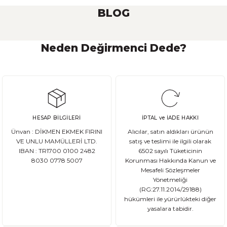
BLOG
Neden Değirmenci Dede?
Ekşi Maya Nasıl Beslenmeli ve Saklanmalı?
Ekşi maya, birçok ekmek ve hamur işi tarifinde kullanılan önemli bir
HESAP BİLGİLERİ
İPTAL ve İADE HAKKI
DEVAMI
Ünvan : DİKMEN EKMEK FIRINI
Alıcılar, satın aldıkları ürünün
Ata Tohum Nedir?
VE UNLU MAMÜLLERİ LTD.
satış ve teslimi ile ilgili olarak
IBAN : TR1700 0100 2482
6502 sayılı Tüketicinin
8030 0778 5007
Korunması Hakkında Kanun ve
Ata tohum, tarımda kullanılan ve genetik olarak değişmemiş olan gelene
Mesafeli Sözleşmeler
Yönetmeliği
(RG:27.11.2014/29188)
hükümleri ile yürürlükteki diğer
yasalara tabidir.
DEVAMI