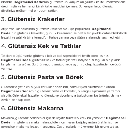
idealdir.
Değirmenci Dede
'nin glütensiz un karışımları, yüksek kaliteli malzemelerle
üretilmiştir ve herhangi bir ek katkı maddesi içermez. Bu karışımlar, glütensiz
diyetinize mükemmel bir uyum sağlar.
3.
Glütensiz Krakerler
Atıştırmalıklar arasında glütensiz krakerler oldukça popülerdir.
Değirmenci
Dede
'nin glütensiz krakerleri, günlük beslenmenize pratik bir şekilde dahil edilebilecek
lezzetli ve sağlıklı bir alternatiftir. Kahve yanına veya öğün aralarında tercih edilebilir.
4.
Glütensiz Kek ve Tatlılar
Tatlılara düşkünseniz, glütensiz kek ve tatlı seçeneklerini tercih edebilirsiniz.
Değirmenci Dede
, glütensiz kek ve tatlılarıyla tatlı ihtiyacınızı sağlıklı bir şekilde
karşılamanızı sağlar. Bu ürünler, glutensiz diyetle uyumlu olup lezzetinden de ödün
vermez.
5.
Glütensiz Pasta ve Börek
Glütensiz diyetin en büyük zorluklarından biri, hamur işleri tüketmektir. Ancak
Değirmenci Dede
'nin glütensiz pasta ve börekleri, bu engeli aşmanıza yardımcı
olabilir. Geleneksel lezzetleri glütensiz versiyonlarıyla buluşturan bu ürünler, damak
zevkinize hitap eder.
6.
Glütensiz Makarna
Makarna, glütensiz beslenenler için de keyifle tüketilebilecek bir yemektir.
Değirmenci
Dede
'nin glütensiz makarnaları, glüten içermeyen buğdaylardan üretilmiştir ve
geleneksel makarna lezzetini aratmaz. Çeşitli soslarla mükemmel bir uyum sağlar.