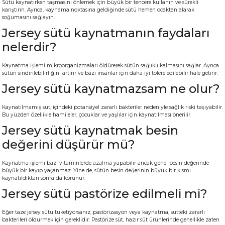
Sütü kaynatırken taşmasını önlemek için büyük bir tencere kullanın ve sürekli
karıştırın. Ayrıca, kaynama noktasına geldiğinde sütü hemen ocaktan alarak
soğumasını sağlayın.
Jersey sütü kaynatmanın faydaları
nelerdir?
Kaynatma işlemi mikroorganizmaları öldürerek sütün sağlıklı kalmasını sağlar. Ayrıca
sütün sindirilebilirliğini artırır ve bazı insanlar için daha iyi tolere edilebilir hale getirir.
Jersey sütü kaynatmazsam ne olur?
Kaynatılmamış süt, içindeki potansiyel zararlı bakteriler nedeniyle sağlık riski taşıyabilir.
Bu yüzden özellikle hamileler, çocuklar ve yaşlılar için kaynatılması önerilir.
Jersey sütü kaynatmak besin
değerini düşürür mü?
Kaynatma işlemi bazı vitaminlerde azalma yapabilir ancak genel besin değerinde
büyük bir kayıp yaşanmaz. Yine de, sütün besin değerinin büyük bir kısmı
kaynatıldıktan sonra da korunur.
Jersey sütü pastörize edilmeli mi?
Eğer taze jersey sütü tüketiyorsanız, pastörizasyon veya kaynatma, sütteki zararlı
bakterileri öldürmek için gereklidir. Pastörize süt, hazır süt ürünlerinde genellikle zaten