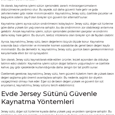
İlk olarak, kaynatma işlemi sütün içerisindeki zararlı mikroorganizmaların
öldürülmesine yardımcı olur. Bu sayede, süt daha güvenli hale gelir ve gıda
zehirlenmeleri gibi riskler minimize edilir. Kaynatılmış Jersey sütü, özellikle çocuklar ve
bağışıklık sistemi zayıf olan bireyler için güvenli bir alternatif sunar.
Kaynatma işlemi ayrıca sütün sindirilmesini kolaylaştırır. Jersey sütü, diğer süt türlerine
göre daha yüksek bir yağ oranına sahiptir, bu da sindiriminin zor olabileceği anlamına
gelebilir. Ancak kaynatma işlemi, sütün içerisindeki proteinleri parçalar ve sindirimi
daha kolay hale getirir. Bu durum, laktoz intoleransı olan bireyler için de faydalı olabilir.
Ayrıca, kaynatılmış Jersey sütü, besin değerlerini büyük ölçüde korur. Kaynatma
sırasında bazı vitaminler ve mineraller kısmen azalabilse de, genel besin değeri kaybı
minimaldir. Bu da demektir ki, kaynatılmış Jersey sütü, günlük besin gereksinimlerinizi
karşılamada etkili bir rol oynayabilir.
Son olarak, Jersey sütü kaynatılarak elde edilen ürünler, lezzet açısından da oldukça
tatmin edici olabilir. Kaynatma işlemi sütün doğal tatlarını yoğunlaştırır ve özellikle
kahve, çay gibi içeceklerde kullanıldığında daha zengin bir tat profili sunar.
Özetlemek gerekirse, kaynatılmış Jersey sütü, hem güvenli tüketim hem de yüksek besin
değeri sağlama gibi önemli avantajlara sahiptir. Bu nedenle, sağlıklı bir diyetin
vazgeçilmezi olmayı hak eder. Eğer siz de besin değeri yüksek ve güvenli bir süt
arıyorsanız, kaynatılmış Jersey sütünü tercih edebilirsiniz.
Evde Jersey Sütünü Güvenle
Kaynatma Yöntemleri
Jersey sütü, diğer süt türlerine kıyasla daha yüksek yağ ve protein içeriğine sahiptir. Bu