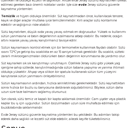
özellikleri ile oldukça lezzetli ve sağlıklıdır. Ancak evde Jersey sütünü kaynatırken dikkat
edilmesi gereken bazı önemli noktalar vardır. İşte size
evde
Jersey sütünü güvenle
kaynatma yöntemleri:
Temizlik
ve hijyen oldukça önemlidir. Süt kaynatılmadan önce, kullanılacak tencere,
kaşık ve diğer araçlar mutlaka iyice temizlenmelidir. Kirli araçlar sütü kontamine
edebilir ve sağlığınızı riske atabilir.
Sütü kaynatırken, düşük ısıda yavaş yavaş ısıtmak en doğrusudur. Yüksek ısı kullanımı
sütün yanmasına ve besin değerlerinin azalmasına sebep olabilir. Bu nedenle, ocağın
altını kısarak yavaş yavaş karıştırmanız tavsiye edilir.
Sütün kaynamasını kontrol etmek için bir termometre kullanmak faydalı olabilir. Sütü
ısısını 72°C’ye getirip bu sıcaklıkta en az 15 saniye tutmak gereklidir. Bu sıcaklık, sütteki
zararlı mikroorganizmaları öldürürken besin değerinin korunmasına da yardımcı olur.
Süt kaynarken sık sık karıştırmayı unutmayın. Özellikle Jersey sütü gibi yüksek yağ
içeriğine sahip sütlerde, karıştırılmadığında sütün tabana yapışma ve yanma ihtimali
oldukça yüksektir. Ahşap veya silikon bir spatula kullanarak sütün tüm yüzeyini
karıştırarak sütün yanmasını önleyebilirsiniz.
Sütün kaynamasının ardından, hızlıca serinletilmesi gerekmektedir. Sütü kaynattıktan
sonra hızlıca bir buzlu su banyosuna daldırarak soğutabilirsiniz. Böylece, sütün daha
uzun süre taze kalmasını sağlamış olursunuz.
Son olarak, sütü temiz ve kapalı bir kapta saklamak önemlidir. Cam şişeler veya plastik
kaplar bu iş için uygundur. Sütün bozulmadan uzun süre muhafaza edilmesi için
buzdolabında saklanmalıdır.
Evde Jersey sütünü güvenle kaynatma yöntemleri bu şekildedir. Bu adımları takip
ederek daha sağlıklı ve lezzetli süt elde edebilir, ailecek keyifle tüketebilirsiniz.