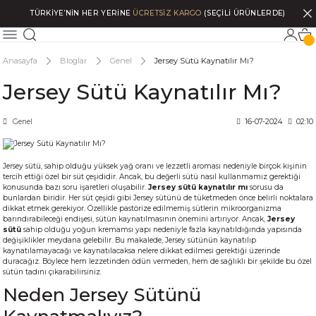
TÜRKİYE’NİN HER YERİNE
ÜCRETSİZ KARGO
(SEÇİLİ ÜRÜNLERDE)
Anasayfa
Bloglar
Genel
Jersey Sütü Kaynatılır Mı?
Jersey Sütü Kaynatılır Mı?
Genel
16-07-2024
02:10
Jersey sütü, sahip olduğu yüksek yağ oranı ve lezzetli aroması nedeniyle birçok kişinin
tercih ettiği özel bir süt çeşididir. Ancak, bu değerli sütü nasıl kullanmamız gerektiği
konusunda bazı soru işaretleri oluşabilir.
Jersey sütü kaynatılır mı
sorusu da
bunlardan biridir. Her süt çeşidi gibi Jersey sütünü de tüketmeden önce belirli noktalara
dikkat etmek gerekiyor. Özellikle pastörize edilmemiş sütlerin mikroorganizma
barındırabileceği endişesi, sütün kaynatılmasının önemini artırıyor. Ancak,
Jersey
sütü
sahip olduğu yoğun kremamsı yapı nedeniyle fazla kaynatıldığında yapısında
değişiklikler meydana gelebilir. Bu makalede, Jersey sütünün kaynatılıp
kaynatılamayacağı ve kaynatılacaksa nelere dikkat edilmesi gerektiği üzerinde
duracağız. Böylece hem lezzetinden ödün vermeden, hem de sağlıklı bir şekilde bu özel
sütün tadını çıkarabilirsiniz.
Neden Jersey Sütünü