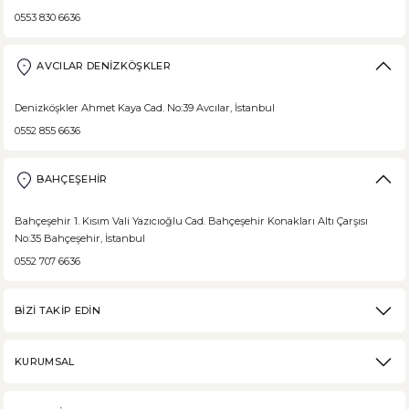
0553 830 6636
DEVAMI
Borodinsky Rus Ekmeği
AVCILAR DENİZKÖŞKLER
Borodinsky Rus Ekmeği, rus siyah çavdar ekmeği olarak da bilinir. En 
Denizköşkler Ahmet Kaya Cad. No:39 Avcılar, İstanbul
0552 855 6636
BAHÇEŞEHİR
DEVAMI
Medovik Ballı Rus Pastası
Bahçeşehir 1. Kısım Vali Yazıcıoğlu Cad. Bahçeşehir Konakları Altı Çarşısı
No:35 Bahçeşehir, İstanbul
Medovik, Slav mutfağından dünyaya yayılmış bir pastadır. Eski Rusya fe
0552 707 6636
BİZİ TAKİP EDİN
DEVAMI
KURUMSAL
Karabuğday Nedir? Ne İşe Yarar?