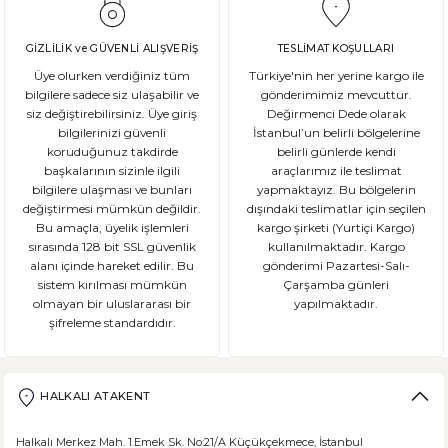
Glutensiz Yaşamın Temelleri: Gluten Nedir ve Neden Önemlidir? Son yıll
GİZLİLİK ve GÜVENLİ ALIŞVERİŞ
TESLİMAT KOŞULLARI
Üye olurken verdiğiniz tüm
Türkiye'nin her yerine kargo ile
bilgilere sadece siz ulaşabilir ve
gönderimimiz mevcuttur.
siz değiştirebilirsiniz. Üye giriş
Değirmenci Dede olarak
DEVAMI
bilgilerinizi güvenli
İstanbul’un belirli bölgelerine
Ekşi Mayalı Ekmek Tüketmemiz için 10 Neden
koruduğunuz takdirde
belirli günlerde kendi
başkalarının sizinle ilgili
araçlarımız ile teslimat
bilgilere ulaşması ve bunları
yapmaktayız. Bu bölgelerin
Ekmek ve ekmek ürünleri için sağlıklı olmadıklarına dair kötü bir ina
değiştirmesi mümkün değildir.
dışındaki teslimatlar için seçilen
Bu amaçla, üyelik işlemleri
kargo şirketi (Yurtiçi Kargo)
sırasında 128 bit SSL güvenlik
kullanılmaktadır. Kargo
alanı içinde hareket edilir. Bu
gönderimi Pazartesi-Salı-
sistem kırılması mümkün
Çarşamba günleri
DEVAMI
olmayan bir uluslararası bir
yapılmaktadır.
şifreleme standardıdır.
Şeker Hastaları Hangi Tür Ekmekleri Tüketmelidir?
Ülkemizde beslenme alışkanlıklarına bağlı şeker hastalığı ne yazık ki
HALKALI ATAKENT
Halkalı Merkez Mah. 1.Emek Sk. No:21/A Küçükçekmece, İstanbul