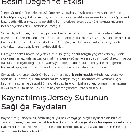
Besin Değerine Etkisi
Jersey sütünün, özellikle inek sütüne kıyasla daha yüksek protein ve yağ içeriği ile
bilindiğini söyleyebiliriz. Ancak, bu özel sütün kaynatılması sırasında besin değerlerinde
bazı değişiklikler meydana gelebilir. Bu makalede, jersey sütünün kaynatılmasının
besin değerine etkisi üzerinde duracağız.
Öncelikle, sütün kaynatılması, patojen bakterilerin öldürülmesini ve böylece daha
güvenli bir tüketim sağlanmasını amaçlar. Ancak, bu işlem sırasında sütün içeriğindeki
bazı faydalı maddeler de kaybolabilir. Örneğin,
protein
ler ve
vitamin
ler yüksek
sıcaklıkta hassas yapılarını kaybedebilirler.
Bir diğer önemli nokta ise, jersey sütünün içeriğindeki zengin yağ asitlerinin yüksek
sıcaklığa maruz kalmasıdır. Kaynatma işlemi yağ asitlerinin yapısını değiştirebilir ve bu
da sütün besleyici değerinde azalmaya neden olabilir. Sütün en iyi besin değerini
korumak için, kaynatmanın kontrollü ve düşük sıcaklıkta yapılması önerilir.
Sonuç olarak, jersey sütünün kaynatılması, bazı
besin
maddelerinde kayıplara yol
açabilir. Bu nedenle, sütün maksimum besleyici değeri korunarak tüketilmesi için
kaynatma süresine ve sıcaklığına dikkat edilmelidir. Daha az kayıp yaşanması adına,
düşük sıcaklıkta daha uzun süre kaynatma yöntemi tercih edilebilir.
Kaynatılmış Jersey Sütünün
Sağlığa Faydaları
Kaynatılmış Jersey sütü, besin değeri yüksek ve sağlığa birçok faydası olan bir süt
çeşididir. Jersey ineklerinden elde edilen bu süt, özellikle
protein
,
kalsiyum
ve
vitamin
bakımından oldukça zengindir. Peki, bu değerli sütü kaynatarak tüketmenin ne gibi
avantajları bulunmaktadır?