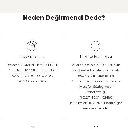
Neden Değirmenci Dede?
Ekşi Maya Nasıl Beslenmeli ve Saklanmalı?
Ekşi maya, birçok ekmek ve hamur işi tarifinde kullanılan önemli bir
HESAP BİLGİLERİ
İPTAL ve İADE HAKKI
DEVAMI
Ünvan : DİKMEN EKMEK FIRINI
Alıcılar, satın aldıkları ürünün
Ata Tohum Nedir?
VE UNLU MAMÜLLERİ LTD.
satış ve teslimi ile ilgili olarak
IBAN : TR1700 0100 2482
6502 sayılı Tüketicinin
8030 0778 5007
Korunması Hakkında Kanun ve
Ata tohum, tarımda kullanılan ve genetik olarak değişmemiş olan gelene
Mesafeli Sözleşmeler
Yönetmeliği
(RG:27.11.2014/29188)
hükümleri ile yürürlükteki diğer
yasalara tabidir.
DEVAMI
Gluten Nedir? Sağlığımız üzerindeki etkileri nelerdir?