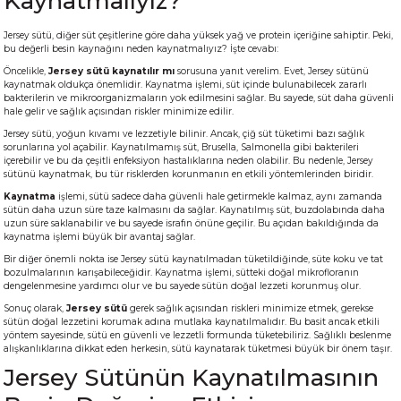
Kaynatmalıyız?
Jersey sütü, diğer süt çeşitlerine göre daha yüksek yağ ve protein içeriğine sahiptir. Peki,
bu değerli besin kaynağını neden kaynatmalıyız? İşte cevabı:
Öncelikle,
Jersey sütü kaynatılır mı
sorusuna yanıt verelim. Evet, Jersey sütünü
kaynatmak oldukça önemlidir. Kaynatma işlemi, süt içinde bulunabilecek zararlı
bakterilerin ve mikroorganizmaların yok edilmesini sağlar. Bu sayede, süt daha güvenli
hale gelir ve sağlık açısından riskler minimize edilir.
Jersey sütü, yoğun kıvamı ve lezzetiyle bilinir. Ancak, çiğ süt tüketimi bazı sağlık
sorunlarına yol açabilir. Kaynatılmamış süt, Brusella, Salmonella gibi bakterileri
içerebilir ve bu da çeşitli enfeksiyon hastalıklarına neden olabilir. Bu nedenle, Jersey
sütünü kaynatmak, bu tür risklerden korunmanın en etkili yöntemlerinden biridir.
Kaynatma
işlemi, sütü sadece daha güvenli hale getirmekle kalmaz, aynı zamanda
sütün daha uzun süre taze kalmasını da sağlar. Kaynatılmış süt, buzdolabında daha
uzun süre saklanabilir ve bu sayede israfın önüne geçilir. Bu açıdan bakıldığında da
kaynatma işlemi büyük bir avantaj sağlar.
Bir diğer önemli nokta ise Jersey sütü kaynatılmadan tüketildiğinde, süte koku ve tat
bozulmalarının karışabileceğidir. Kaynatma işlemi, sütteki doğal mikrofloranın
dengelenmesine yardımcı olur ve bu sayede sütün doğal lezzeti korunmuş olur.
Sonuç olarak,
Jersey sütü
gerek sağlık açısından riskleri minimize etmek, gerekse
sütün doğal lezzetini korumak adına mutlaka kaynatılmalıdır. Bu basit ancak etkili
yöntem sayesinde, sütü en güvenli ve lezzetli formunda tüketebiliriz. Sağlıklı beslenme
alışkanlıklarına dikkat eden herkesin, sütü kaynatarak tüketmesi büyük bir önem taşır.
Jersey Sütünün Kaynatılmasının