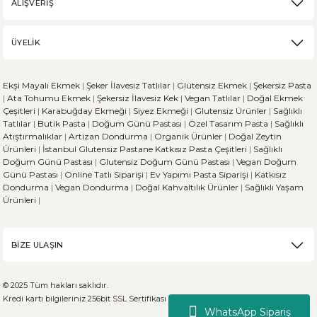
ALIŞVERİŞ
Karabuğday, son zamanlarda sağlıklı beslenme trendinin artmasıyla popü
ÜYELİK
DEVAMI
Ekşi Mayalı Ekmek
|
Şeker İlavesiz Tatlılar
|
Glütensiz Ekmek
|
Şekersiz Pasta
Ekşi Mayalı Ekmek ve Diğer Ekmek Çeşitleri Arasındaki 
|
Ata Tohumu Ekmek
|
Şekersiz İlavesiz Kek
|
Vegan Tatlılar
|
Doğal Ekmek
Çeşitleri
|
Karabuğday Ekmeği
|
Siyez Ekmeği
|
Glutensiz Ürünler
|
Sağlıklı
Tatlılar
|
Butik Pasta
|
Doğum Günü Pastası
|
Özel Tasarım Pasta
|
Sağlıklı
Ekmek, dünya genelinde her kültürün sofralarında önemli bir yere sahi
Atıştırmalıklar
|
Artizan Dondurma
|
Organik Ürünler
|
Doğal Zeytin
Ürünleri
|
İstanbul Glutensiz Pastane
Katkısız Pasta Çeşitleri
|
Sağlıklı
Doğum Günü Pastası
|
Glutensiz Doğum Günü Pastası
|
Vegan Doğum
Günü Pastası
|
Online Tatlı Siparişi
|
Ev Yapımı Pasta Siparişi
|
Katkısız
Dondurma
|
Vegan Dondurma
|
Doğal Kahvaltılık Ürünler
|
Sağlıklı Yaşam
DEVAMI
Ürünleri
|
Sporcu Beslenmesinde Glütensiz Beslenirken Dikkat E
BİZE ULAŞIN
Sporun zorlu dünyasında atletler, her zaman performanslarını maksimiz
© 2025 Tüm hakları saklıdır.
Kredi kartı bilgileriniz 256bit SSL Sertifikası ile %100 koruma altındadır.
WhatsApp Sipariş