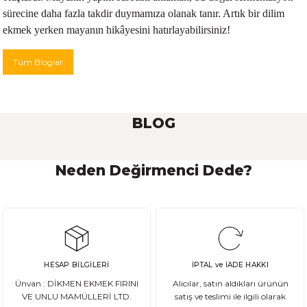
sürecine daha fazla takdir duymamıza olanak tanır. Artık bir dilim
ekmek yerken mayanın hikâyesini hatırlayabilirsiniz!
Tüm Bloglar
BLOG
Neden Değirmenci Dede?
Ekşi Maya Nasıl Beslenmeli ve Saklanmalı?
Ekşi maya, birçok ekmek ve hamur işi tarifinde kullanılan önemli bir
HESAP BİLGİLERİ
İPTAL ve İADE HAKKI
DEVAMI
Ünvan : DİKMEN EKMEK FIRINI
Alıcılar, satın aldıkları ürünün
Ata Tohum Nedir?
VE UNLU MAMÜLLERİ LTD.
satış ve teslimi ile ilgili olarak