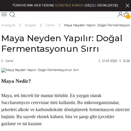
TÜRKİYE’NİN HER YERİNE
ÜCRETSİZ KARGO
(SEÇİLİ ÜRÜNLERDE)
Anasayfa
Bloglar
Genel
Maya Neyden Yapılır: Doğal Fermentasyonu
Maya Neyden Yapılır: Doğal
Fermentasyonun Sırrı
Genel
21-01-2025
12:26
Maya Nedir?
Maya, tek hücreli bir mantar türüdür. En yaygın olarak
Saccharomyces cerevisiae türü kullanılır. Bu mikroorganizmalar,
şekerleri alkole ve karbondioksite dönüştürerek fermentasyon sürecini
başlatır. Bu sayede ekmek kabarır, bira ve şarap gibi içecekler
gazlanır ve tat kazanır.