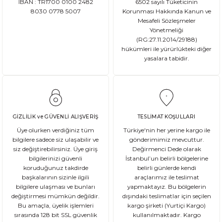
IBAN : TR1700 0100 2482
6502 sayılı Tüketicinin
8030 0778 5007
Korunması Hakkında Kanun ve
Ata tohum, tarımda kullanılan ve genetik olarak değişmemiş olan gelene
Mesafeli Sözleşmeler
Yönetmeliği
(RG:27.11.2014/29188)
hükümleri ile yürürlükteki diğer
yasalara tabidir.
DEVAMI
Gluten Nedir? Sağlığımız üzerindeki etkileri nelerdir?
Glutensiz Yaşamın Temelleri: Gluten Nedir ve Neden Önemlidir? Son yıll
GİZLİLİK ve GÜVENLİ ALIŞVERİŞ
TESLİMAT KOŞULLARI
Üye olurken verdiğiniz tüm
Türkiye'nin her yerine kargo ile
bilgilere sadece siz ulaşabilir ve
gönderimimiz mevcuttur.
siz değiştirebilirsiniz. Üye giriş
Değirmenci Dede olarak
DEVAMI
bilgilerinizi güvenli
İstanbul’un belirli bölgelerine
Ekşi Mayalı Ekmek Tüketmemiz için 10 Neden
koruduğunuz takdirde
belirli günlerde kendi
başkalarının sizinle ilgili
araçlarımız ile teslimat
bilgilere ulaşması ve bunları
yapmaktayız. Bu bölgelerin
Ekmek ve ekmek ürünleri için sağlıklı olmadıklarına dair kötü bir ina
değiştirmesi mümkün değildir.
dışındaki teslimatlar için seçilen
Bu amaçla, üyelik işlemleri
kargo şirketi (Yurtiçi Kargo)
sırasında 128 bit SSL güvenlik
kullanılmaktadır. Kargo