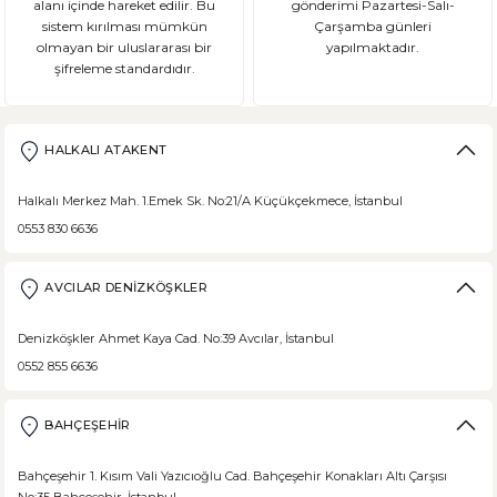
alanı içinde hareket edilir. Bu
gönderimi Pazartesi-Salı-
sistem kırılması mümkün
Çarşamba günleri
DEVAMI
olmayan bir uluslararası bir
yapılmaktadır.
şifreleme standardıdır.
Şeker Hastaları Hangi Tür Ekmekleri Tüketmelidir?
Ülkemizde beslenme alışkanlıklarına bağlı şeker hastalığı ne yazık ki
HALKALI ATAKENT
Halkalı Merkez Mah. 1.Emek Sk. No:21/A Küçükçekmece, İstanbul
0553 830 6636
DEVAMI
Borodinsky Rus Ekmeği
AVCILAR DENİZKÖŞKLER
Borodinsky Rus Ekmeği, rus siyah çavdar ekmeği olarak da bilinir. En 
Denizköşkler Ahmet Kaya Cad. No:39 Avcılar, İstanbul
0552 855 6636
BAHÇEŞEHİR
DEVAMI
Medovik Ballı Rus Pastası
Bahçeşehir 1. Kısım Vali Yazıcıoğlu Cad. Bahçeşehir Konakları Altı Çarşısı