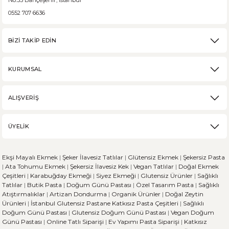
No:35 Bahçeşehir, İstanbul
Medovik, Slav mutfağından dünyaya yayılmış bir pastadır. Eski Rusya fe
0552 707 6636
BİZİ TAKİP EDİN
DEVAMI
KURUMSAL
Karabuğday Nedir? Ne İşe Yarar?
ALIŞVERİŞ
Karabuğday, son zamanlarda sağlıklı beslenme trendinin artmasıyla popü
ÜYELİK
DEVAMI
Ekşi Mayalı Ekmek
|
Şeker İlavesiz Tatlılar
|
Glütensiz Ekmek
|
Şekersiz Pasta
Ekşi Mayalı Ekmek ve Diğer Ekmek Çeşitleri Arasındaki 
|
Ata Tohumu Ekmek
|
Şekersiz İlavesiz Kek
|
Vegan Tatlılar
|
Doğal Ekmek
Çeşitleri
|
Karabuğday Ekmeği
|
Siyez Ekmeği
|
Glutensiz Ürünler
|
Sağlıklı
Tatlılar
|
Butik Pasta
|
Doğum Günü Pastası
|
Özel Tasarım Pasta
|
Sağlıklı
Ekmek, dünya genelinde her kültürün sofralarında önemli bir yere sahi
Atıştırmalıklar
|
Artizan Dondurma
|
Organik Ürünler
|
Doğal Zeytin
Ürünleri
|
İstanbul Glutensiz Pastane
Katkısız Pasta Çeşitleri
|
Sağlıklı
Doğum Günü Pastası
|
Glutensiz Doğum Günü Pastası
|
Vegan Doğum
Günü Pastası
|
Online Tatlı Siparişi
|
Ev Yapımı Pasta Siparişi
|
Katkısız