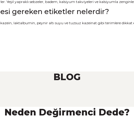
irler. Yeşil yapraklı sebzeler, badem, kalsiyum takviyeleri ve kalsiyumla zenginleşt
tmesi gereken etiketler nelerdir?
 kazein, laktalbumin, peynir altı suyu ve tuzsuz kazeinat gibi terimlere dikkat e
BLOG
Neden Değirmenci Dede?
?