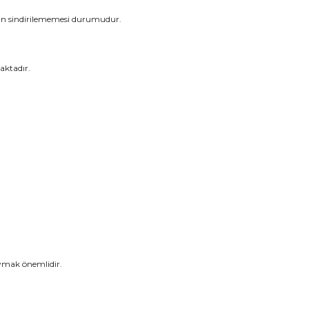
tozun sindirilememesi durumudur.
aktadır.
 uymak önemlidir.