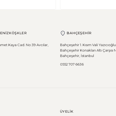
dir? Son yıllarda, glutensiz beslenme popülerlik kazanmış v
DENİZKÖŞKLER
BAHÇEŞEHİR
eden
met Kaya Cad. No:39 Avcılar,
Bahçeşehir 1. Kısım Vali Yazıcıoğl
Bahçeşehir Konakları Altı Çarşısı 
Bahçeşehir, İstanbul
 kötü bir inanış vardır. Aslında bir bakıma bu doğrudur. Ek
0552 707 6636
tmelidir?
ÜYELİK