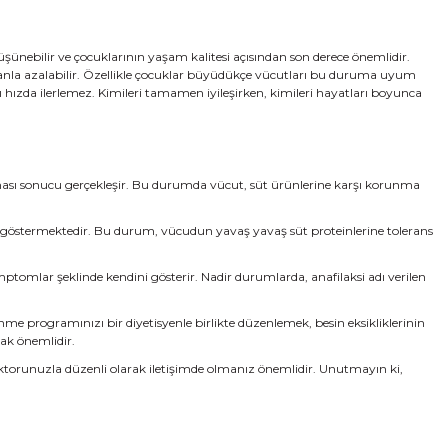
ünebilir ve çocuklarının yaşam kalitesi açısından son derece önemlidir.
zamanla azalabilir. Özellikle çocuklar büyüdükçe vücutları bu duruma uyum
nı hızda ilerlemez. Kimileri tamamen iyileşirken, kimileri hayatları boyunca
gılaması sonucu gerçekleşir. Bu durumda vücut, süt ürünlerine karşı korunma
ığını göstermektedir. Bu durum, vücudun yavaş yavaş süt proteinlerine tolerans
semptomlar şeklinde kendini gösterir. Nadir durumlarda, anafilaksi adı verilen
enme programınızı bir diyetisyenle birlikte düzenlemek, besin eksikliklerinin
mak önemlidir.
e doktorunuzla düzenli olarak iletişimde olmanız önemlidir. Unutmayın ki,