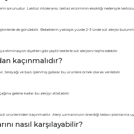
 sistemi sorunudur. Laktoz intoleransı, laktaz enziminin eksikliği nedeniyle lak
işkinlerde de görülebilir. Bebeklerin yaklaşık yüzde 2-3’ünde süt alerjisi bulunm
a eliminasyon diyetleri gibi çeşitli testlerle süt alerjisini teşhis edebilir.
ardan kaçınmalıdır?
ir, tereyağı ve bazı işlenmiş gıdalar bu ürünlere örnek olarak verilebilir.
ağına gelene kadar bu alerjiyi atlatabilir.
t ve süt ürünlerinden kaçınmaktır. Alerji uzmanınızın önerdiği tedavi planlarına
rını nasıl karşılayabilir?