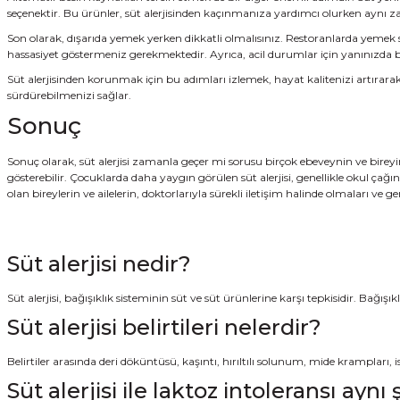
seçenektir. Bu ürünler, süt alerjisinden kaçınmanıza yardımcı olurken ayn
Son olarak, dışarıda yemek yerken dikkatli olmalısınız. Restoranlarda yemek 
hassasiyet göstermeniz gerekmektedir. Ayrıca, acil durumlar için yanınızda bir 
Süt alerjisinden korunmak için bu adımları izlemek, hayat kalitenizi artırara
sürdürebilmenizi sağlar.
Sonuç
Sonuç olarak, süt alerjisi zamanla geçer mi sorusu birçok ebeveynin ve bireyin
gösterebilir. Çocuklarda daha yaygın görülen süt alerjisi, genellikle okul ça
olan bireylerin ve ailelerin, doktorlarıyla sürekli iletişim halinde olmaları 
Süt alerjisi nedir?
Süt alerjisi, bağışıklık sisteminin süt ve süt ürünlerine karşı tepkisidir. Bağışıklı
Süt alerjisi belirtileri nelerdir?
Belirtiler arasında deri döküntüsü, kaşıntı, hırıltılı solunum, mide krampları, i
Süt alerjisi ile laktoz intoleransı aynı