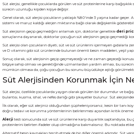
Süt alerjisi, genellikle çocuklarda görülen ve süt proteinlerine karşı bağışık
sürecin uzunluğu kişiden kişiye değişir.
Genel olarak, süt alerjisi çocukların yaklaşık %80'inde 3 yaşına kadar geçer.
sistemi ve maruz kaldığı alerjen miktarına bağlı olarak değişkenlik gösterebili
Süt alerjisinin geçip geçmediğini anlamak için, doktorlar genellikle
deri pric
sonuçlarına dayanarak, doktorlar çocuğun süt alerjisinin geçip geçmediği ko
Süt alerjisi olan çocukların diyeti, süt ve süt ürünlerini içermeyen gıdalarla 
ve D vitamini gibi süt ürünlerinde bulunan önemli besin maddeleri, yeşil yapra
Sonuç olarak, süt alerjisinin geçip geçmeyeceği ve ne zaman geçeceği konusu
bilgiye sahip olması ve gerektiğinde uzmanlardan yardım alması, bu sürecin 
mümkün olmasa da, çoğu çocuğun bu sorunu büyüdükçe aştığı görülmekte
Süt Alerjisinden Korunmak İçin N
Süt alerjisi, özellikle çocuklarda yaygın olarak görülen bir durumdur ve bağışı
bulantısı, kusma, ishal, ve nefes darlığı gibi şikayetler bulunur. Süt alerjis
İlk olarak, eğer süt alerjiniz olduğundan şüpheleniyorsanız, kesin bir tanı 
doğru tedavi ve korunma yöntemlerinin belirlenmesi açısından kritik öneme 
Alerji
testi sonucunda süt ve süt ürünlerine karşı duyarlılık saptandıysa, bu gı
proteinlerini belirten ifadeler olup olmadığına bakmalısınız. Bu noktada eti
Alternatif besin kaynakları tercih etmek de bir diğer önemli adımdır. Süt yerin