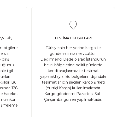
ilde beslenmesi ve saklanması, başarılı sonuçlar elde etme
IŞVERİŞ
TESLİMAT KOŞULLARI
 bilgilere
Türkiye'nin her yerine kargo ile
ve siz
gönderimimiz mevcuttur.
 giriş
Değirmenci Dede olarak İstanbul’un
a çiftçiler tarafından korunmuş ve nesilden nesile aktarılm
ruduğunuz
belirli bölgelerine belirli günlerde
le ilgili
kendi araçlarımız ile teslimat
unları
yapmaktayız. Bu bölgelerin dışındaki
ildir. Bu
teslimatlar için seçilen kargo şirketi
rasında 128
(Yurtiçi Kargo) kullanılmaktadır.
nde hareket
Kargo gönderimi Pazartesi-Salı-
sı mümkün
Çarşamba günleri yapılmaktadır.
r şifreleme