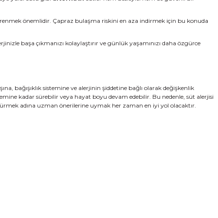
i öğrenmek önemlidir. Çapraz bulaşma riskini en aza indirmek için bu konuda
lerjinizle başa çıkmanızı kolaylaştırır ve günlük yaşamınızı daha özgürce
na, bağışıklık sistemine ve alerjinin şiddetine bağlı olarak değişkenlik
emine kadar sürebilir veya hayat boyu devam edebilir. Bu nedenle, süt alerjisi
m sürdürmek adına uzman önerilerine uymak her zaman en iyi yol olacaktır.