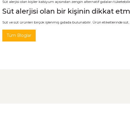
Süt alerjisi olan kişiler kalsiyum açısından zengin alternatif gıdaları tüketebil
Süt alerjisi olan bir kişinin dikkat e
Süt ve süt ürünleri birçok işlenmiş gıdada bulunabilir. Ürün etiketlerinde süt,
Tüm Bloglar
Ekşi Maya Nasıl Beslenmeli ve Saklanmalı