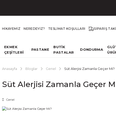
HİKAYEMİZ
NEREDEYİZ?
TESLİMAT KOŞULLARI
SİPARİŞ TAK
EKMEK
BUTİK
GLÜ
PASTANE
DONDURMA
ÇEŞİTLERİ
PASTALAR
ÜRÜ
Anasayfa
Bloglar
Genel
Süt Alerjisi Zamanla Geçer Mi?
Süt Alerjisi Zamanla Geçer M
Genel