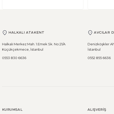
Glutensiz Yaşamın Temelleri: Gluten Nedir ve Neden Önemli
HALKALI ATAKENT
AVCILAR 
DEVAMI
Ekşi Mayalı Ekmek Tüketmemiz için 10 N
Halkalı Merkez Mah. 1.Emek Sk. No:21/A
Denizköşkler Ah
Küçükçekmece, İstanbul
İstanbul
0553 830 6636
0552 855 6636
Ekmek ve ekmek ürünleri için sağlıklı olmadıklarına dair
DEVAMI
Şeker Hastaları Hangi Tür Ekmekleri Tüke
KURUMSAL
ALIŞVERİŞ