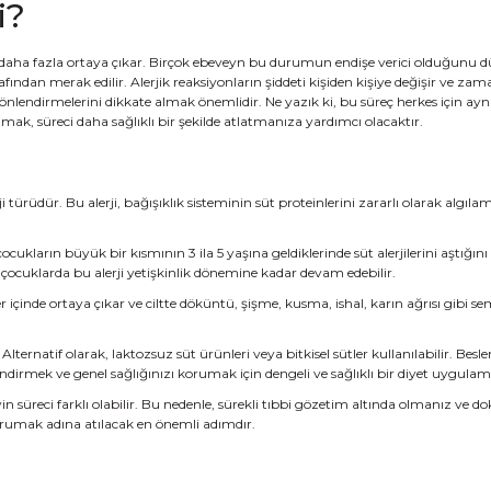
i?
 daha fazla ortaya çıkar. Birçok ebeveyn bu durumun endişe verici olduğunu düş
afından merak edilir. Alerjik reaksiyonların şiddeti kişiden kişiye değişir ve 
yönlendirmelerini dikkate almak önemlidir. Ne yazık ki, bu süreç herkes için ay
ak, süreci daha sağlıklı bir şekilde atlatmanıza yardımcı olacaktır.
ji türüdür. Bu alerji, bağışıklık sisteminin süt proteinlerini zararlı olarak al
 çocukların büyük bir kısmının 3 ila 5 yaşına geldiklerinde süt alerjilerini aşt
 çocuklarda bu alerji yetişkinlik dönemine kadar devam edebilir.
er içinde ortaya çıkar ve ciltte döküntü, şişme, kusma, ishal, karın ağrısı gibi 
ernatif olarak, laktozsuz süt ürünleri veya bitkisel sütler kullanılabilir. Besl
endirmek ve genel sağlığınızı korumak için dengeli ve sağlıklı bir diyet uygula
eyin süreci farklı olabilir. Bu nedenle, sürekli tıbbi gözetim altında olmanız v
 korumak adına atılacak en önemli adımdır.