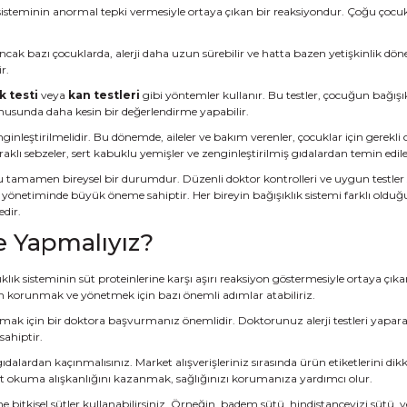
lık sisteminin anormal tepki vermesiyle ortaya çıkan bir reaksiyondur. Çoğu çoc
 Ancak bazı çocuklarda, alerji daha uzun sürebilir ve hatta bazen yetişkinlik 
r.
k testi
veya
kan testleri
gibi yöntemler kullanır. Bu testler, çocuğun bağışıkl
nusunda daha kesin bir değerlendirme yapabilir.
zenginleştirilmelidir. Bu dönemde, aileler ve bakım verenler, çocuklar için gerek
klı sebzeler, sert kabuklu yemişler ve zenginleştirilmiş gıdalardan temin edileb
 tamamen bireysel bir durumdur. Düzenli doktor kontrolleri ve uygun testler 
yönetiminde büyük öneme sahiptir. Her bireyin bağışıklık sistemi farklı oldu
dir.
e Yapmalıyız?
klık sisteminin süt proteinlerine karşı aşırı reaksiyon göstermesiyle ortaya çıka
inden korunmak ve yönetmek için bazı önemli adımlar atabiliriz.
koymak için bir doktora başvurmanız önemlidir. Doktorunuz alerji testleri yapa
sahiptir.
dalardan kaçınmalısınız. Market alışverişleriniz sırasında ürün etiketlerini dik
ket okuma alışkanlığını kazanmak, sağlığınızı korumanıza yardımcı olur.
e bitkisel sütler kullanabilirsiniz. Örneğin, badem sütü, hindistancevizi sütü, 