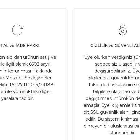
n önemli bir bileşendir. Ancak ekşi mayanın doğru bir şek
PTAL ve İADE HAKKI
GİZLİLİK ve GÜVENLİ AL
atın aldıkları ürünün satış ve
Üye olurken verdiğiniz tüm
ile ilgili olarak 6502 sayılı
sadece siz ulaşabilir 
inin Korunması Hakkında
değiştirebilirsiniz. Üye
 olan geleneksel tohumlardır. Genellikle uzun yıllar boyunc
e Mesafeli Sözleşmeler
bilgilerinizi güvenli ko
iği (RG:27.11.2014/29188)
takdirde başkalarının sizin
ri ile yürürlükteki diğer
bilgilere ulaşması ve b
yasalara tabidir.
değiştirmesi mümkün değ
amaçla, üyelik işlemleri sı
bit SSL güvenlik alanı içi
edilir. Bu sistem kırılma
ri nelerdir?
olmayan bir uluslararası bi
standardıdır.