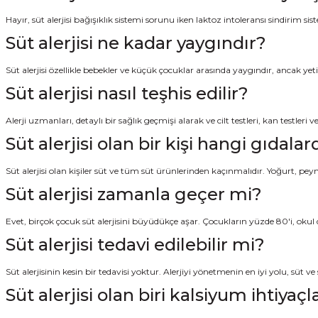
Hayır, süt alerjisi bağışıklık sistemi sorunu iken laktoz intoleransı sindirim
Süt alerjisi ne kadar yaygındır?
Süt alerjisi özellikle bebekler ve küçük çocuklar arasında yaygındır, ancak yet
Süt alerjisi nasıl teşhis edilir?
Alerji uzmanları, detaylı bir sağlık geçmişi alarak ve cilt testleri, kan testleri vey
Süt alerjisi olan bir kişi hangi gıdal
Süt alerjisi olan kişiler süt ve tüm süt ürünlerinden kaçınmalıdır. Yoğurt, peyn
Süt alerjisi zamanla geçer mi?
Evet, birçok çocuk süt alerjisini büyüdükçe aşar. Çocukların yüzde 80'i, okul ç
Süt alerjisi tedavi edilebilir mi?
Süt alerjisinin kesin bir tedavisi yoktur. Alerjiyi yönetmenin en iyi yolu, sü
Süt alerjisi olan biri kalsiyum ihtiyaçla