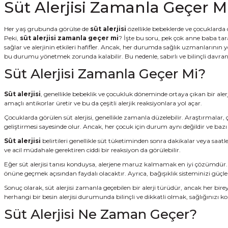
Süt Alerjisi Zamanla Geçer M
Her yaş grubunda görülse de
süt alerjisi
özellikle bebeklerde ve çocuklarda
Peki,
süt alerjisi zamanla geçer mi
? İşte bu soru, pek çok anne baba tar
sağlar ve alerjinin etkileri hafifler. Ancak, her durumda sağlık uzmanlarının 
bu durumu yönetmek zorunda kalabilir. Bu nedenle, sabırlı ve bilinçli davranm
Süt Alerjisi Zamanla Geçer Mi?
Süt alerjisi
, genellikle bebeklik ve çocukluk döneminde ortaya çıkan bir aler
amaçlı antikorlar üretir ve bu da çeşitli alerjik reaksiyonlara yol açar.
Çocuklarda görülen süt alerjisi, genellikle zamanla düzelebilir. Araştırmalar,
geliştirmesi sayesinde olur. Ancak, her çocuk için durum aynı değildir ve bazı
Süt alerjisi
belirtileri genellikle süt tüketiminden sonra dakikalar veya saatl
ve acil müdahale gerektiren ciddi bir reaksiyon da görülebilir.
Eğer süt alerjisi tanısı konduysa, alerjene maruz kalmamak en iyi çözümdür. Alt
önüne geçmek açısından faydalı olacaktır. Ayrıca, bağışıklık sisteminizi güçl
Sonuç olarak, süt alerjisi zamanla geçebilen bir alerji türüdür, ancak her bir
herhangi bir besin alerjisi durumunda bilinçli ve dikkatli olmak, sağlığınızı
Süt Alerjisi Ne Zaman Geçer?