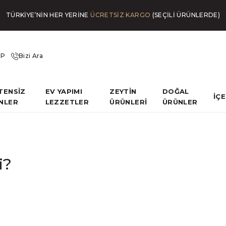
TÜRKİYE’NİN HER YERİNE
ÜCRETSİZ KARGO
(SEÇİLİ ÜRÜNLERDE)
İP
Bizi Ara
TENSİZ
EV YAPIMI
ZEYTİN
DOĞAL
İÇ
NLER
LEZZETLER
ÜRÜNLERİ
ÜRÜNLER
i?