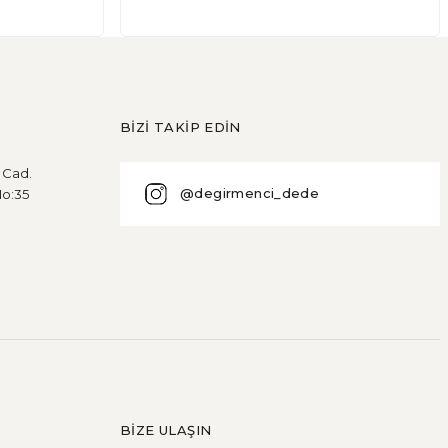
e birçok insan gluten içeren yiyeceklerden kaçınmaktadır. P
BİZİ TAKİP EDİN
u Cad.
@degirmenci_dede
No:35
meği sağlıksız olmasına neden olan faktörler, kullanılan u
BİZE ULAŞIN