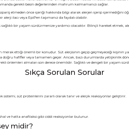
ı zamanda gerekli besin değerlerinden mahrum kalmamanızı sağlar.
sipariş etmeden önce içeriği hakkında bilgi alarak alerjen içerip içermediğin
alerji ilacı veya EpiPen taşımanız da faydalı olabilir.
k sağlıklı bir yaşam sürdürmenize yardımcı olacaktır. Bilinçli hareket etmek, a
 merak ettiği önemli bir konudur. Süt alerjisinin geçip geçmeyeceği kişinin yaşı
ğına doğru hafifler veya tamamen geçer. Ancak, bazı durumlarda yetişkinlik dön
ve gerekli önlemleri almaları son derece önemlidir. Sağlıklı ve dengeli bir yaşa
Sıkça Sorulan Sorular
k sistemi, süt proteinlerini zararlı olarak tanır ve alerjik reaksiyonlar geliştirir.
shal ve hatta anafilaksi gibi ciddi reaksiyonlar bulunur.
 şey midir?