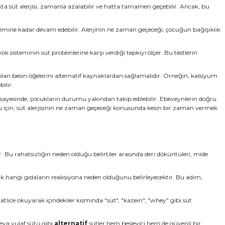
ukta süt alerjisi, zamanla azalabilir ve hatta tamamen geçebilir. Ancak, bu
dönemine kadar devam edebilir. Alerjinin ne zaman geçeceği, çocuğun bağışıklık
ık sisteminin süt proteinlerine karşı verdiği tepkiyi ölçer. Bu testlerin
li olan besin öğelerini alternatif kaynaklardan sağlamalıdır. Örneğin, kalsiyum
ilir.
sayesinde, çocukların durumu yakından takip edilebilir. Ebeveynlerin doğru
ğu için, süt alerjisinin ne zaman geçeceği konusunda kesin bir zaman vermek
r. Bu rahatsızlığın neden olduğu belirtiler arasında deri döküntüleri, mide
rak hangi gıdaların reaksiyona neden olduğunu belirleyecektir. Bu adım,
katlice okuyarak içindekiler kısmında "süt", "kazein", "whey" gibi süt
veya yulaf sütü gibi
alternatif
sütler hem besleyici hem de güvenli bir