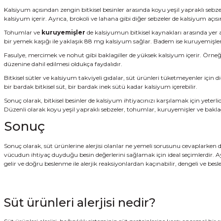
Kalsiyum açısından zengin bitkisel besinler arasında koyu yeşil yapraklı sebze
kalsiyum içerir. Ayrıca, brokoli ve lahana gibi diğer sebzeler de kalsiyum açıs
Tohumlar ve
kuruyemişler
de kalsiyumun bitkisel kaynakları arasında ye
bir yemek kaşığı ile yaklaşık 88 mg kalsiyum sağlar. Badem ise kuruyemişler 
Fasulye, mercimek ve nohut gibi baklagiller de yüksek kalsiyum içerir. Örneği
düzenine dahil edilmesi oldukça faydalıdır.
Bitkisel sütler ve kalsiyum takviyeli gıdalar, süt ürünleri tüketmeyenler için di
bir bardak bitkisel süt, bir bardak inek sütü kadar kalsiyum içerebilir.
Sonuç olarak, bitkisel besinler de kalsiyum ihtiyacınızı karşılamak için yeterli
Düzenli olarak koyu yeşil yapraklı sebzeler, tohumlar, kuruyemişler ve baklagi
Sonuç
Sonuç olarak, süt ürünlerine alerjisi olanlar ne yemeli sorusunu cevaplarken di
vücudun ihtiyaç duyduğu besin değerlerini sağlamak için ideal seçimlerdir. A
gelir ve doğru beslenme ile alerjik reaksiyonlardan kaçınabilir, dengeli ve besley
Süt ürünleri alerjisi nedir?