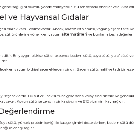
 genel sağlığını olumlu yönde etkileyebilir. Bu rehberdeki öneriler ve dikkat e
sel ve Hayvansal Gıdalar
rçası olarak kabul edilmektedir. Ancak, laktoz intoleransı, vegan yaşam tarzı v
ede, süt ürünlerine yönelik en yaygın
alternatifleri
ve bunların besin değerleri
rnatiftir. En yaygın bitkisel sütler arasında badem sütü, soya sütü, yulaf sütü v
irler.
lecek en yaygın bitkisel seçeneklerden biridir. Badem sütü, hafif ve tatlı bir lezze
seçeneklerdir. Bu sütler, inek sütüne göre daha kolay sindirilebilir ve genellikle 
kkat çeker. Koyun sütü ise zengin bir kalsiyum ve B12 vitamini kaynağıdır.
n Değerlendirme
. Soya sütü, yüksek protein içeriği ile kas gelişimini desteklerken, badem sütü dü
iği ile enerji sağlar.