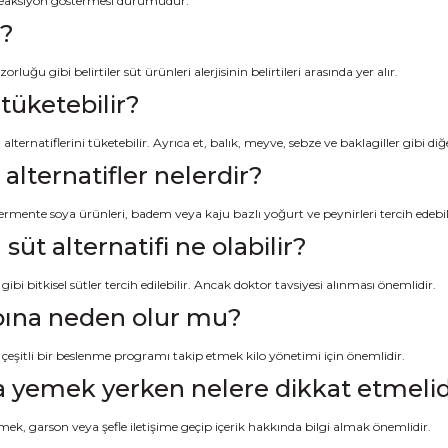
ir reaksiyon göstermesi durumudur.
r?
luğu gibi belirtiler süt ürünleri alerjisinin belirtileri arasında yer alır.
r tüketebilir?
alternatiflerini tüketebilir. Ayrıca et, balık, meyve, sebze ve baklagiller gibi diğ
alternatifler nelerdir?
 fermente soya ürünleri, badem veya kaju bazlı yoğurt ve peynirleri tercih edebili
 süt alternatifi ne olabilir?
ibi bitkisel sütler tercih edilebilir. Ancak doktor tavsiyesi alınması önemlidir.
bına neden olur mu?
eşitli bir beslenme programı takip etmek kilo yönetimi için önemlidir.
rıda yemek yerken nelere dikkat etmelid
k, garson veya şefle iletişime geçip içerik hakkında bilgi almak önemlidir.