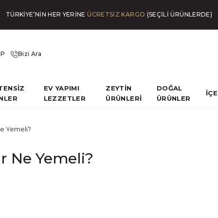
TÜRKİYE’NİN HER YERİNE
ÜCRETSİZ KARGO
(SEÇİLİ ÜRÜNLERDE)
İP
Bizi Ara
TENSİZ
EV YAPIMI
ZEYTİN
DOĞAL
İÇ
NLER
LEZZETLER
ÜRÜNLERİ
ÜRÜNLER
 Ne Yemeli?
ar Ne Yemeli?