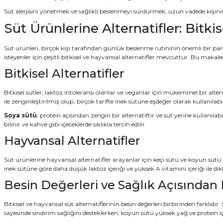
Süt alerjisini yönetmek ve sağlıklı beslenmeyi sürdürmek, uzun vadede kişinin
Süt Ürünlerine Alternatifler: Bitki
Süt ürünleri, birçok kişi tarafından günlük beslenme rutininin önemli bir pa
isteyenler için çeşitli bitkisel ve hayvansal alternatifler mevcuttur. Bu makal
Bitkisel Alternatifler
Bitkisel sütler, laktoz intoleransı olanlar ve veganlar için mükemmel bir alte
ile zenginleştirilmiş olup, birçok tarifte inek sütüne eşdeğer olarak kullanılabil
Soya sütü
, protein açısından zengin bir alternatiftir ve süt yerine kullanılabi
bilinir ve kahve gibi içeceklerde sıklıkla tercih edilir.
Hayvansal Alternatifler
Süt ürünlerine hayvansal alternatifler arayanlar için keçi sütü ve koyun sütü iyi 
inek sütüne göre daha düşük laktoz içeriği ve yüksek A vitamini içeriği ile di
Besin Değerleri ve Sağlık Açısında
Bitkisel ve hayvansal süt alternatiflerinin besin değerleri birbirinden farklıdır
sayesinde sindirim sağlığını desteklerken, koyun sütü yüksek yağ ve protein içer