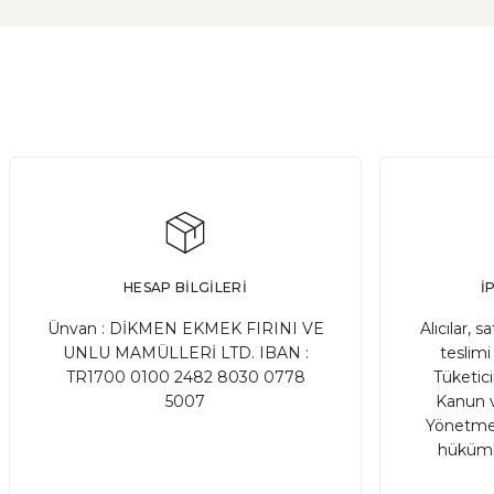
Ekşi Maya Nasıl Beslenmeli ve Saklanmalı
Ekşi maya, birçok ekmek ve hamur işi tarifinde kullanıla
DEVAMI
HESAP BİLGİLERİ
İ
Ata Tohum Nedir?
Ünvan : DİKMEN EKMEK FIRINI VE
Alıcılar, s
UNLU MAMÜLLERİ LTD. IBAN :
teslimi 
TR1700 0100 2482 8030 0778
Tüketic
Ata tohum, tarımda kullanılan ve genetik olarak değişmemiş
5007
Kanun v
Yönetmel
hükümle