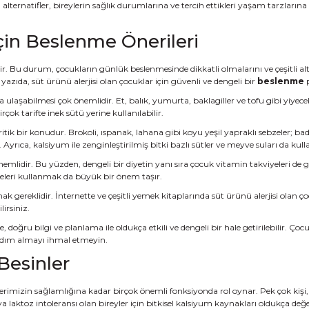
ternatifler, bireylerin sağlık durumlarına ve tercih ettikleri yaşam tarzlarına
İçin Beslenme Önerileri
idir. Bu durum, çocukların günlük beslenmesinde dikkatli olmalarını ve çeşitli alt
azıda, süt ürünü alerjisi olan çocuklar için güvenli ve dengeli bir
beslenme
p
ulaşabilmesi çok önemlidir. Et, balık, yumurta, baklagiller ve tofu gibi yiyecek
irçok tarifte inek sütü yerine kullanılabilir.
tik bir konudur. Brokoli, ıspanak, lahana gibi koyu yeşil yapraklı sebzeler; 
yrıca, kalsiyum ile zenginleştirilmiş bitki bazlı sütler ve meyve suları da kullan
emlidir. Bu yüzden, dengeli bir diyetin yanı sıra çocuk vitamin takviyeleri de
yeleri kullanmak da büyük bir önem taşır.
 gereklidir. İnternette ve çeşitli yemek kitaplarında süt ürünü alerjisi olan ço
irsiniz.
, doğru bilgi ve planlama ile oldukça etkili ve dengeli bir hale getirilebilir. 
rdım almayı ihmal etmeyin.
Besinler
rimizin sağlamlığına kadar birçok önemli fonksiyonda rol oynar. Pek çok kişi,
 laktoz intoleransı olan bireyler için bitkisel kalsiyum kaynakları oldukça değer