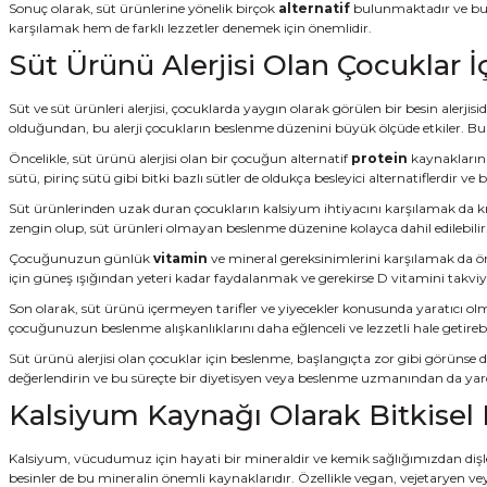
Sonuç olarak, süt ürünlerine yönelik birçok
alternatif
bulunmaktadır ve bu al
karşılamak hem de farklı lezzetler denemek için önemlidir.
Süt Ürünü Alerjisi Olan Çocuklar 
Süt ve süt ürünleri alerjisi, çocuklarda yaygın olarak görülen bir besin alerjis
olduğundan, bu alerji çocukların beslenme düzenini büyük ölçüde etkiler. Bu y
Öncelikle, süt ürünü alerjisi olan bir çocuğun alternatif
protein
kaynaklarına 
sütü, pirinç sütü gibi bitki bazlı sütler de oldukça besleyici alternatiflerdir ve b
Süt ürünlerinden uzak duran çocukların kalsiyum ihtiyacını karşılamak da kri
zengin olup, süt ürünleri olmayan beslenme düzenine kolayca dahil edilebilir. A
Çocuğunuzun günlük
vitamin
ve mineral gereksinimlerini karşılamak da ön
için güneş ışığından yeteri kadar faydalanmak ve gerekirse D vitamini takvi
Son olarak, süt ürünü içermeyen tarifler ve yiyecekler konusunda yaratıcı olmak
çocuğunuzun beslenme alışkanlıklarını daha eğlenceli ve lezzetli hale getirebil
Süt ürünü alerjisi olan çocuklar için beslenme, başlangıçta zor gibi görünse de
değerlendirin ve bu süreçte bir diyetisyen veya beslenme uzmanından da ya
Kalsiyum Kaynağı Olarak Bitkisel 
Kalsiyum, vücudumuz için hayati bir mineraldir ve kemik sağlığımızdan dişle
besinler de bu mineralin önemli kaynaklarıdır. Özellikle vegan, vejetaryen veya