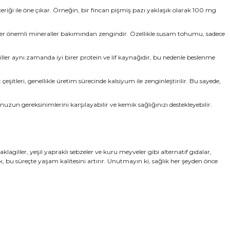
çeriği ile öne çıkar. Örneğin, bir fincan pişmiş pazı yaklaşık olarak 100 mg
er önemli mineraller bakımından zengindir. Özellikle susam tohumu, sadece
ller aynı zamanda iyi birer protein ve lif kaynağıdır, bu nedenle beslenme
çeşitleri, genellikle üretim sürecinde kalsiyum ile zenginleştirilir. Bu sayede,
unuzun gereksinimlerini karşılayabilir ve kemik sağlığınızı destekleyebilir.
lagiller, yeşil yapraklı sebzeler ve kuru meyveler gibi alternatif gıdalar,
, bu süreçte yaşam kalitesini artırır. Unutmayın ki, sağlık her şeyden önce