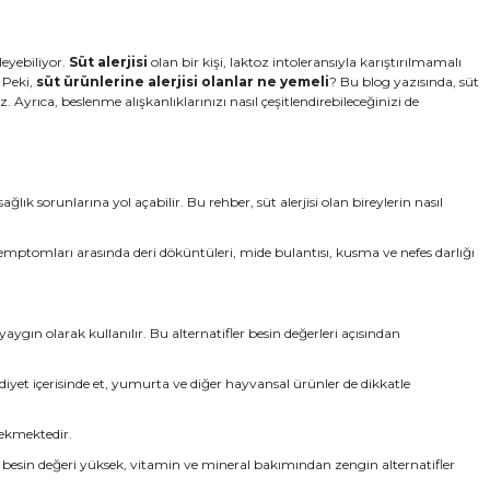
leyebiliyor.
Süt alerjisi
olan bir kişi, laktoz intoleransıyla karıştırılmamalı
 Peki,
süt ürünlerine alerjisi olanlar ne yemeli
? Bu blog yazısında, süt
 Ayrıca, beslenme alışkanlıklarınızı nasıl çeşitlendirebileceğinizi de
ğlık sorunlarına yol açabilir. Bu rehber, süt alerjisi olan bireylerin nasıl
semptomları arasında deri döküntüleri, mide bulantısı, kusma ve nefes darlığı
 yaygın olarak kullanılır. Bu alternatifler besin değerleri açısından
 diyet içerisinde et, yumurta ve diğer hayvansal ürünler de dikkatle
rekmektedir.
e besin değeri yüksek, vitamin ve mineral bakımından zengin alternatifler