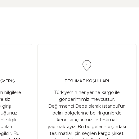
ilde beslenmesi ve saklanması, başarılı sonuçlar elde etme
IŞVERİŞ
TESLİMAT KOŞULLARI
 bilgilere
Türkiye'nin her yerine kargo ile
ve siz
gönderimimiz mevcuttur.
 giriş
Değirmenci Dede olarak İstanbul’un
a çiftçiler tarafından korunmuş ve nesilden nesile aktarılm
ruduğunuz
belirli bölgelerine belirli günlerde
le ilgili
kendi araçlarımız ile teslimat
unları
yapmaktayız. Bu bölgelerin dışındaki
ildir. Bu
teslimatlar için seçilen kargo şirketi