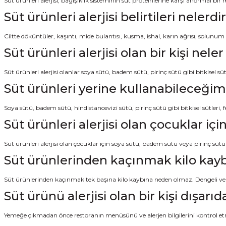
Süt ürünleri alerjisi, bağışıklık sisteminin süt proteinlerine karşı anormal b
Süt ürünleri alerjisi belirtileri nelerdi
Ciltte döküntüler, kaşıntı, mide bulantısı, kusma, ishal, karın ağrısı, solunum zor
Süt ürünleri alerjisi olan bir kişi nele
Süt ürünleri alerjisi olanlar soya sütü, badem sütü, pirinç sütü gibi bitkisel süt 
Süt ürünleri yerine kullanabileceğim 
Soya sütü, badem sütü, hindistancevizi sütü, pirinç sütü gibi bitkisel sütleri,
Süt ürünleri alerjisi olan çocuklar için
Süt ürünleri alerjisi olan çocuklar için soya sütü, badem sütü veya pirinç sütü g
Süt ürünlerinden kaçınmak kilo kay
Süt ürünlerinden kaçınmak tek başına kilo kaybına neden olmaz. Dengeli ve ç
Süt ürünü alerjisi olan bir kişi dışa
Yemeğe çıkmadan önce restoranın menüsünü ve alerjen bilgilerini kontrol etme