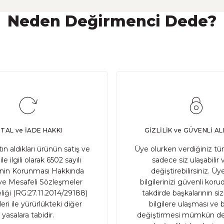
Neden Değirmenci Dede?
?
n önemli bir bileşendir. Ancak ekşi mayanın doğru bir şek
PTAL ve İADE HAKKI
GİZLİLİK ve GÜVENLİ AL
atın aldıkları ürünün satış ve
Üye olurken verdiğiniz tüm
ile ilgili olarak 6502 sayılı
sadece siz ulaşabilir 
inin Korunması Hakkında
değiştirebilirsiniz. Üye
 olan geleneksel tohumlardır. Genellikle uzun yıllar boyunc
e Mesafeli Sözleşmeler
bilgilerinizi güvenli ko
iği (RG:27.11.2014/29188)
takdirde başkalarının sizin
ri ile yürürlükteki diğer
bilgilere ulaşması ve b
yasalara tabidir.
değiştirmesi mümkün değ