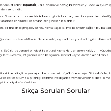
ler dikkat çeker.
Ispanak
, kara lahana ve pazı gibi sebzeler yüksek kalsiyum i
ından zengindir.
r alır. Susam tohumu ve chia tohumu gibi tohumlar, hem kalsiyum hem de diğ
arasında en yüksek kalsiyum içeriğine sahip olanıdır.
n, bir fincan pişmiş beyaz fasulye yaklaşık 161 mg kalsiyum sağlar. Bu baklagi
ğer önemli alternatiflerdir. Badem sütü, soya sütü ve yulaf sütü gibi bitkisel süt 
dir. Sağlıklı ve dengeli bir diyet ile bitkisel kaynaklardan gelen kalsiyum, vücud
ller tüketerek, ihtiyacınız olan kalsiyumu bitkisel kaynaklardan alabilirsiniz.
kkatli ve bilinçli bir yaklaşım benimsemek büyük önem taşır. Bitkisel sütler, bak
yrıca etiket okuma alışkanlığı edinmek ve dışarıda yemek yerken dikkatli olmak
ici bir diyet sürdürebilirsiniz.
Sıkça Sorulan Sorular