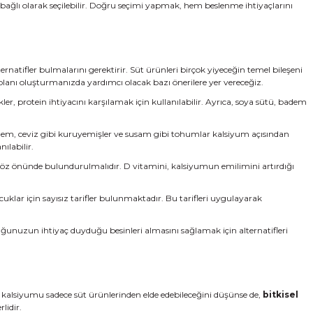
 bağlı olarak seçilebilir. Doğru seçimi yapmak, hem beslenme ihtiyaçlarını
ernatifler bulmalarını gerektirir. Süt ürünleri birçok yiyeceğin temel bileşeni
lanı oluşturmanızda yardımcı olacak bazı önerilere yer vereceğiz.
ler, protein ihtiyacını karşılamak için kullanılabilir. Ayrıca, soya sütü, badem
badem, ceviz gibi kuruyemişler ve susam gibi tohumlar kalsiyum açısından
ılabilir.
 göz önünde bulundurulmalıdır. D vitamini, kalsiyumun emilimini artırdığı
cuklar için sayısız tarifler bulunmaktadır. Bu tarifleri uygulayarak
Çocuğunuzun ihtiyaç duyduğu besinleri almasını sağlamak için alternatifleri
 kalsiyumu sadece süt ürünlerinden elde edebileceğini düşünse de,
bitkisel
lidir.