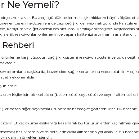
ar Ne Yemeli?
birçok nokta var. Bu alerji, günlük beslenme alışkanlıklarını büyük ölçüde etki
ireyler, beslenme düzenlerinde bazı değişiklikler yapmak zorunda kalabilirler.
, kalsiyum ve diğer önemli besinleri nasıl karşılayabileceğinizi keşfedeceksiniz.
, alerjik reaksiyonları önlemenin ve yaşam kalitenizi artırmanın anahtarıdır.
e Rehberi
 ürünlerine karşı vücudun bağışıklık sistemi reaksiyon gösterir ve bu da çeşitli sa
rmektedir.
semptomlarla başlasa da, bazen ciddi sağlık sorunlarına neden olabilir. Alerji 
kkat etmek önemlidir.
şunlardır:
i olan kişiler için bitkisel sütler (badem sütü, soya sütü) ve peynir alternatifleri
 kişiler bazen diğer hayvansal ürünlere de hassasiyet gösterebilirler. Bu nedenle,
süt içerir. Etiket okuma alışkanlığı kazanarak bu tür ürünlerden kaçınılması ge
tememek bazı vitamin ve minerallerin eksik alınmasına yol açabilir. Bu nedenl
kaynaklarının örneklerindendir.