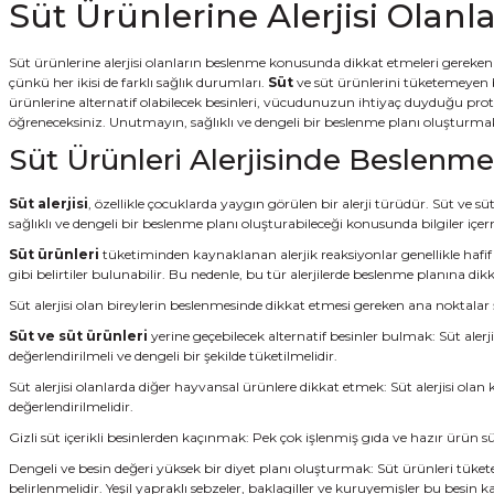
Süt Ürünlerine Alerjisi Olanl
Süt ürünlerine alerjisi olanların beslenme konusunda dikkat etmeleri gereken 
çünkü her ikisi de farklı sağlık durumları.
Süt
ve süt ürünlerini tüketemeyen b
ürünlerine alternatif olabilecek besinleri, vücudunuzun ihtiyaç duyduğu protein
öğreneceksiniz. Unutmayın, sağlıklı ve dengeli bir beslenme planı oluşturmak
Süt Ürünleri Alerjisinde Beslenm
Süt alerjisi
, özellikle çocuklarda yaygın görülen bir alerji türüdür. Süt ve süt
sağlıklı ve dengeli bir beslenme planı oluşturabileceği konusunda bilgiler içe
Süt ürünleri
tüketiminden kaynaklanan alerjik reaksiyonlar genellikle hafif 
gibi belirtiler bulunabilir. Bu nedenle, bu tür alerjilerde beslenme planına di
Süt alerjisi olan bireylerin beslenmesinde dikkat etmesi gereken ana noktalar 
Süt ve süt ürünleri
yerine geçebilecek alternatif besinler bulmak: Süt alerjis
değerlendirilmeli ve dengeli bir şekilde tüketilmelidir.
Süt alerjisi olanlarda diğer hayvansal ürünlere dikkat etmek: Süt alerjisi olan
değerlendirilmelidir.
Gizli süt içerikli besinlerden kaçınmak: Pek çok işlenmiş gıda ve hazır ürün 
Dengeli ve besin değeri yüksek bir diyet planı oluşturmak: Süt ürünleri tüke
belirlenmelidir. Yeşil yapraklı sebzeler, baklagiller ve kuruyemişler bu besin 