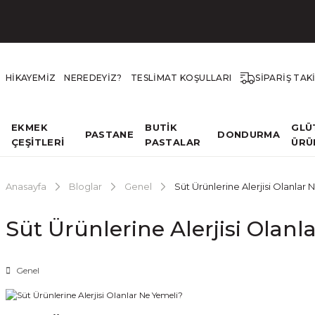
HİKAYEMİZ
NEREDEYİZ?
TESLİMAT KOŞULLARI
SİPARİŞ TAK
EKMEK
BUTİK
GLÜ
PASTANE
DONDURMA
ÇEŞİTLERİ
PASTALAR
ÜRÜ
Anasayfa
Bloglar
Genel
Süt Ürünlerine Alerjisi Olanlar
Süt Ürünlerine Alerjisi Olanl
Genel