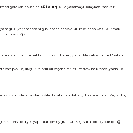
dilmesi gereken noktalar,
süt alerjisi
ile yaşamayı kolaylaştıracaktır.
eya sağlıklı yaşam tercihi gibi nedenlerle süt ürünlerinden uzak durmak
ni inceleyeceğiz.
e pirinç sütü bulunmaktadır. Bu süt türleri, genellikle kalsiyum ve D vitamini
te sahip olup, düşük kalorili bir seçenektir. Yulaf sütü ise kremsi yapısı ile
laktoz intoleransı olan kişiler tarafından daha iyi tolere edilirler. Keçi sütü,
şük kalorisi ile diyet yapanlar için uygundur. Keçi sütü, prebiyotik içeriği