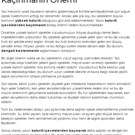
Kaçınmanın Önemi
Yaz mevsimi, sıcak havaların kendini göstermesiyle birlikte serinleyebilmek için soğuk
içecek tüketiminin arttığı bir dönemdir. Ancak, pek çok kişi, bu içeceklerin büyük
kısmının
yüksek kalorili
olduğunu göz ardı edebilmektedir. Yazın
kalorili
içeceklerden kaçınmanın
birkaç önemli nedeni bulunmaktadır.
Öncelikle, yüksek kalorili içecekler vücudumuzun ihtiyaç duyduğu temel besin
maddelerinden yoksundur. Bu içecekler genellikle yüksek şeker içerir ve bu da vücuda
hızlı bir şekilde enerji sağlar. Ancak, bu hızlı enerjinin ardından gelen ani düşüş,
yeniden enerji ihtiyacı yaratır ve bu döngü sürekli olarak devam eder. Bu durum,
dengeli beslenmenin
sağlanmasını zorlaştırır.
Bir diğer önemli nokta ise, bu içeceklerin vücut ağırlığı üzerindeki etkisidir. Yaz
aylarında sıkça tüketilen şekerli gazlı içecekler, meyve suları ve enerji içecekleri gibi
yüksek kalorili içecekler, kilo alımına neden olabilir. Vücudumuz fazla kaloriyi yağ
olarak depoladığından, bu durum uzun vadede obezite ve buna bağlı olarak çeşitli
sağlık sorunlarının ortaya çıkmasına yol açabilir.
Son olarak, kalori yüklü içecekler, diyabet gibi metabolik hastalıkların riskini artırabilir.
Aşırı şeker tüketimi, kan şeker seviyelerinde ani yükselmelere neden olur ve bu da
insülin direncinin gelişmesine katkıda bulunabilir. Bu tür içeceklerden kaçınarak, kan
şekeri seviyelerinin daha stabil tutulması ve diyabet riskinin azaltılması mümkün
olabilir.
Tüm bu nedenlerden dolayı, yaz aylarında daha sağlıklı içecek alternatiflerine yönelmek
önemlidir. Su, bitki çayları, taze sıkılmış meyve suları ve ayran gibi düşük kalorili ve
besleyici içecekler, hem serinlemenize yardımcı olur hem de sağlık açısından daha
faydalıdır.
Sonuç olarak, yazın
kalorili içeceklerden kaçınarak
daha sağlıklı ve dengeli bir