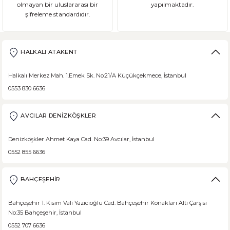
olmayan bir uluslararası bir
yapılmaktadır.
şifreleme standardıdır.
Şeker Hastaları Hangi Tür Ekmekleri Tüketmelidir?
Ülkemizde beslenme alışkanlıklarına bağlı şeker hastalığı ne yazık ki
HALKALI ATAKENT
Halkalı Merkez Mah. 1.Emek Sk. No:21/A Küçükçekmece, İstanbul
0553 830 6636
DEVAMI
Borodinsky Rus Ekmeği
AVCILAR DENİZKÖŞKLER
Borodinsky Rus Ekmeği, rus siyah çavdar ekmeği olarak da bilinir. En 
Denizköşkler Ahmet Kaya Cad. No:39 Avcılar, İstanbul
0552 855 6636
BAHÇEŞEHİR
DEVAMI
Medovik Ballı Rus Pastası
Bahçeşehir 1. Kısım Vali Yazıcıoğlu Cad. Bahçeşehir Konakları Altı Çarşısı
No:35 Bahçeşehir, İstanbul
Medovik, Slav mutfağından dünyaya yayılmış bir pastadır. Eski Rusya fe
0552 707 6636