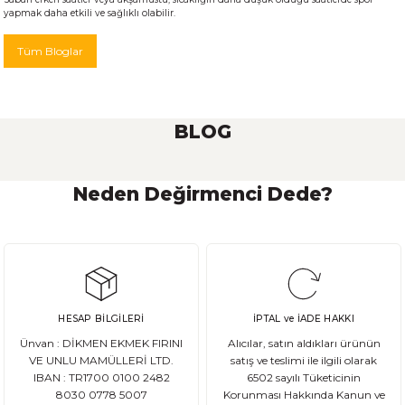
yapmak daha etkili ve sağlıklı olabilir.
Tüm Bloglar
BLOG
Neden Değirmenci Dede?
Ekşi Maya Nasıl Beslenmeli ve Saklanmalı?
Ekşi maya, birçok ekmek ve hamur işi tarifinde kullanılan önemli bir
HESAP BİLGİLERİ
İPTAL ve İADE HAKKI
DEVAMI
Ünvan : DİKMEN EKMEK FIRINI
Alıcılar, satın aldıkları ürünün
Ata Tohum Nedir?
VE UNLU MAMÜLLERİ LTD.
satış ve teslimi ile ilgili olarak
IBAN : TR1700 0100 2482
6502 sayılı Tüketicinin
8030 0778 5007
Korunması Hakkında Kanun ve