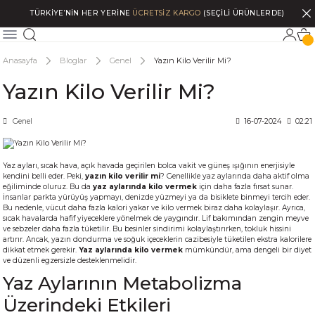
TÜRKİYE’NİN HER YERİNE
ÜCRETSİZ KARGO
(SEÇİLİ ÜRÜNLERDE)
Anasayfa
Bloglar
Genel
Yazın Kilo Verilir Mi?
Yazın Kilo Verilir Mi?
Genel
16-07-2024
02:21
Yaz ayları, sıcak hava, açık havada geçirilen bolca vakit ve güneş ışığının enerjisiyle
kendini belli eder. Peki,
yazın kilo verilir mi
? Genellikle yaz aylarında daha aktif olma
eğiliminde oluruz. Bu da
yaz aylarında kilo vermek
için daha fazla fırsat sunar.
İnsanlar parkta yürüyüş yapmayı, denizde yüzmeyi ya da bisiklete binmeyi tercih eder.
Bu nedenle, vücut daha fazla kalori yakar ve kilo vermek biraz daha kolaylaşır. Ayrıca,
sıcak havalarda hafif yiyeceklere yönelmek de yaygındır. Lif bakımından zengin meyve
ve sebzeler daha fazla tüketilir. Bu besinler sindirimi kolaylaştırırken, tokluk hissini
artırır. Ancak, yazın dondurma ve soğuk içeceklerin cazibesiyle tüketilen ekstra kalorilere
dikkat etmek gerekir.
Yaz aylarında kilo vermek
mümkündür, ama dengeli bir diyet
ve düzenli egzersizle desteklenmelidir.
Yaz Aylarının Metabolizma
Üzerindeki Etkileri