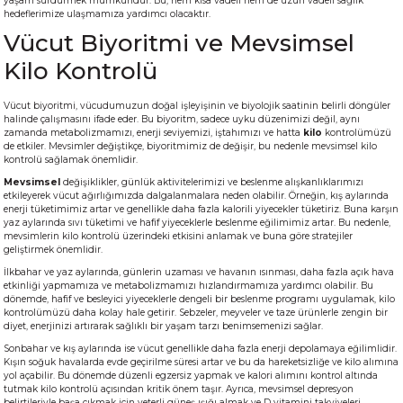
yaşam sürdürmek mümkündür. Bu, hem kısa vadeli hem de uzun vadeli sağlık
hedeflerimize ulaşmamıza yardımcı olacaktır.
Vücut Biyoritmi ve Mevsimsel
Kilo Kontrolü
Vücut biyoritmi, vücudumuzun doğal işleyişinin ve biyolojik saatinin belirli döngüler
halinde çalışmasını ifade eder. Bu biyoritm, sadece uyku düzenimizi değil, aynı
zamanda metabolizmamızı, enerji seviyemizi, iştahımızı ve hatta
kilo
kontrolümüzü
de etkiler. Mevsimler değiştikçe, biyoritmimiz de değişir, bu nedenle mevsimsel kilo
kontrolü sağlamak önemlidir.
Mevsimsel
değişiklikler, günlük aktivitelerimizi ve beslenme alışkanlıklarımızı
etkileyerek vücut ağırlığımızda dalgalanmalara neden olabilir. Örneğin, kış aylarında
enerji tüketimimiz artar ve genellikle daha fazla kalorili yiyecekler tüketiriz. Buna karşın
yaz aylarında sıvı tüketimi ve hafif yiyeceklerle beslenme eğilimimiz artar. Bu nedenle,
mevsimlerin kilo kontrolü üzerindeki etkisini anlamak ve buna göre stratejiler
geliştirmek önemlidir.
İlkbahar ve yaz aylarında, günlerin uzaması ve havanın ısınması, daha fazla açık hava
etkinliği yapmamıza ve metabolizmamızı hızlandırmamıza yardımcı olabilir. Bu
dönemde, hafif ve besleyici yiyeceklerle dengeli bir beslenme programı uygulamak, kilo
kontrolümüzü daha kolay hale getirir. Sebzeler, meyveler ve taze ürünlerle zengin bir
diyet, enerjinizi artırarak sağlıklı bir yaşam tarzı benimsemenizi sağlar.
Sonbahar ve kış aylarında ise vücut genellikle daha fazla enerji depolamaya eğilimlidir.
Kışın soğuk havalarda evde geçirilme süresi artar ve bu da hareketsizliğe ve kilo alımına
yol açabilir. Bu dönemde düzenli egzersiz yapmak ve kalori alımını kontrol altında
tutmak kilo kontrolü açısından kritik önem taşır. Ayrıca, mevsimsel depresyon
belirtileriyle başa çıkmak için yeterli güneş ışığı almak ve D vitamini takviyeleri