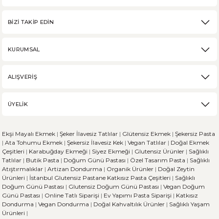
BİZİ TAKİP EDİN
DEVAMI
KURUMSAL
Karabuğday Nedir? Ne İşe Yarar?
ALIŞVERİŞ
Karabuğday, son zamanlarda sağlıklı beslenme trendinin artmasıyla popü
ÜYELİK
DEVAMI
Ekşi Mayalı Ekmek
|
Şeker İlavesiz Tatlılar
|
Glütensiz Ekmek
|
Şekersiz Pasta
Ekşi Mayalı Ekmek ve Diğer Ekmek Çeşitleri Arasındaki 
|
Ata Tohumu Ekmek
|
Şekersiz İlavesiz Kek
|
Vegan Tatlılar
|
Doğal Ekmek
Çeşitleri
|
Karabuğday Ekmeği
|
Siyez Ekmeği
|
Glutensiz Ürünler
|
Sağlıklı
Tatlılar
|
Butik Pasta
|
Doğum Günü Pastası
|
Özel Tasarım Pasta
|
Sağlıklı
Ekmek, dünya genelinde her kültürün sofralarında önemli bir yere sahi
Atıştırmalıklar
|
Artizan Dondurma
|
Organik Ürünler
|
Doğal Zeytin
Ürünleri
|
İstanbul Glutensiz Pastane
Katkısız Pasta Çeşitleri
|
Sağlıklı
Doğum Günü Pastası
|
Glutensiz Doğum Günü Pastası
|
Vegan Doğum
Günü Pastası
|
Online Tatlı Siparişi
|
Ev Yapımı Pasta Siparişi
|
Katkısız
Dondurma
|
Vegan Dondurma
|
Doğal Kahvaltılık Ürünler
|
Sağlıklı Yaşam
DEVAMI
Ürünleri
|