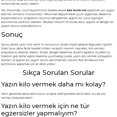
kullanmak da yararlı olabilir.
Her mevsimde, vücut biyoritminizi dikkate alarak
kilo kontrolü
sağlamak için uygun
adımları atmanız mümkündür. Mevsimsel değişikliklere uyum sağlamak, beslenme
alışkanlıklarınızı ve egzersiz rutininizi dengelemek, sağlıklı bir vücut ağırlığını
korumanıza yardımcı olacaktır. Böylece, mevsim ne olursa olsun, sağlıklı ve dengeli bir
yaşam tarzını sürdürebilirsiniz.
Sonuç
Sonuç olarak, yazın kilo verilir mi sorusunun cevabı kişisel çabayla doğrudan ilgilidir.
Sıcak hava, daha fazla hareket imkânı ve çeşitli mevsim meyveleri, kilo vermeyi
kolaylaştırıcı etkenler olabilir. Ancak, dengeli beslenme, düzenli egzersiz ve yeterli su
tüketimi gibi temel sağlık ilkelerine uyulmadığı sürece, yazın kilo vermek zorlaşabilir.
İstikrarlı ve sağlıklı bir yaşam tarzını benimsemek, mevsim fark etmeksizin kilo
kontrolünü sağlamak için en etkili yoldur.
Sıkça Sorulan Sorular
Yazın kilo vermek daha mı kolay?
Yazın genellikle daha aktif olunur ve daha hafif yemekler tercih edilir, bu da kilo
vermeyi kolaylaştırabilir.
Yazın kilo vermek için ne tür
egzersizler yapmalıyım?