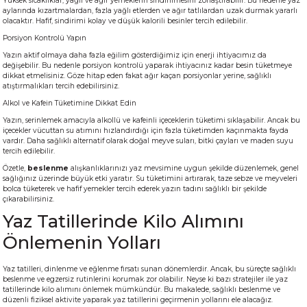
Yüksek sıcaklıklar, yağlı ve ağır yemeklerin sindirilmesini zorlaştırabilir. Bu nedenle yaz
aylarında kızartmalardan, fazla yağlı etlerden ve ağır tatlılardan uzak durmak yararlı
olacaktır. Hafif, sindirimi kolay ve düşük kalorili besinler tercih edilebilir.
Porsiyon Kontrolü Yapın
Yazın aktif olmaya daha fazla eğilim gösterdiğimiz için enerji ihtiyacımız da
değişebilir. Bu nedenle porsiyon kontrolü yaparak ihtiyacınız kadar besin tüketmeye
dikkat etmelisiniz. Göze hitap eden fakat ağır kaçan porsiyonlar yerine, sağlıklı
atıştırmalıkları tercih edebilirsiniz.
Alkol ve Kafein Tüketimine Dikkat Edin
Yazın, serinlemek amacıyla alkollü ve kafeinli içeceklerin tüketimi sıklaşabilir. Ancak bu
içecekler vücuttan su atımını hızlandırdığı için fazla tüketimden kaçınmakta fayda
vardır. Daha sağlıklı alternatif olarak doğal meyve suları, bitki çayları ve maden suyu
tercih edilebilir.
Özetle,
beslenme
alışkanlıklarınızı yaz mevsimine uygun şekilde düzenlemek, genel
sağlığınız üzerinde büyük etki yaratır. Su tüketimini artırarak, taze sebze ve meyveleri
bolca tüketerek ve hafif yemekler tercih ederek yazın tadını sağlıklı bir şekilde
çıkarabilirsiniz.
Yaz Tatillerinde Kilo Alımını
Önlemenin Yolları
Yaz tatilleri, dinlenme ve eğlenme fırsatı sunan dönemlerdir. Ancak, bu süreçte sağlıklı
beslenme ve egzersiz rutinlerini korumak zor olabilir. Neyse ki bazı stratejiler ile yaz
tatillerinde kilo alımını önlemek mümkündür. Bu makalede, sağlıklı beslenme ve
düzenli fiziksel aktivite yaparak yaz tatillerini geçirmenin yollarını ele alacağız.