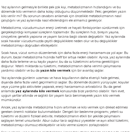
Yaz aylarının gelmesiyle birlikte pek çok kişi, metabolizmanın hızlandığını ve bu
dönemde kilo vermenin daha kolay olduğunu düşünmektedir. Peki, gerçekten yazın
kilo verilir mi? Bu sorunun cevabını anlamak için öncelikle metabolizmanın nasıl
çalıştığını ve yaz aylarında nasıl etkilendiğini ele almamız gerekiyor.
Metabolizma, vücudumuzun enerji üretmek ve hayati fonksiyonları sürdürmek için
gerçekleştirdiği kimyasal süreçlerin toplamıdır. Bu süreçlerin hızı, bireyin yaşına,
cinsiyetine, genetik yapısına ve yaşam tarzına bağlı olarak değişebilir. Yaz aylarında
sıcak havalar vücudumuzda çeşitli değişikliklere neden olur ve bu değişiklikler
metabolizmayı doğrudan etkileyebilir.
Sıcak hava, vücut ısımızı düzenlemek için daha fazla enerji harcamamıza yol açar. Bu
durum, bazal metabolizma hızında hafif bir artışa neden olabilir. Ayrıca, yaz aylarında
daha fazla terleme ve su kaybı yaşanır, bu da su tüketimini artırma gerekliliğini
doğurur. Yeterli miktarda su tüketimi, metabolizmanın daha verimli çalışmasına
yardımcı olabilir ve bu da
yazın kilo vermek
için bir avantaj sağlar.
Yaz aylarında günlerin uzaması ve hava koşullarının daha elverişli hale gelmesi,
dışarıda daha fazla vakit geçirmemizi sağlar. Bu dönemde düzenli yürüyüşler, koşular
veya yüzme gibi aktiviteler yaparak, enerji harcamamızı artırabiliriz. Bu da genel
anlamda
yaz aylarında kilo vermek
konusunda bize yardımcı olabilir. Yani evet,
uygun şartlar altında ve sağlıklı bir yaşam tarzı benimseyerek yazın kilo vermek
mümkündür.
Ancak, yaz aylarında metabolizma hızını artırmak ve kilo vermek için dikkat edilmesi
gereken önemli noktalar bulunmaktadır. Dengeli bir beslenme programı, yeterli su
tüketimi ve düzenli fiziksel aktivite, metabolizmanın etkili bir şekilde çalışmasını
sağlayan temel unsurlardır. Abur cubur tarzı sağlıksız yiyecekler ve aşırı alkol tüketimi,
metabolizmayı olumsuz etkileyebilir ve kilo verme sürecini zorlaştırabilir.