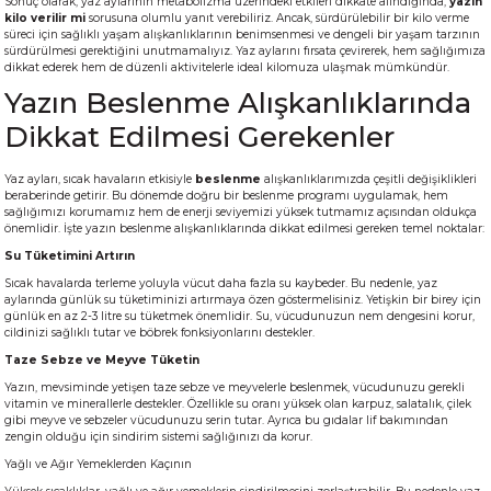
Sonuç olarak, yaz aylarının metabolizma üzerindeki etkileri dikkate alındığında,
yazın
kilo verilir mi
sorusuna olumlu yanıt verebiliriz. Ancak, sürdürülebilir bir kilo verme
süreci için sağlıklı yaşam alışkanlıklarının benimsenmesi ve dengeli bir yaşam tarzının
sürdürülmesi gerektiğini unutmamalıyız. Yaz aylarını fırsata çevirerek, hem sağlığımıza
dikkat ederek hem de düzenli aktivitelerle ideal kilomuza ulaşmak mümkündür.
Yazın Beslenme Alışkanlıklarında
Dikkat Edilmesi Gerekenler
Yaz ayları, sıcak havaların etkisiyle
beslenme
alışkanlıklarımızda çeşitli değişiklikleri
beraberinde getirir. Bu dönemde doğru bir beslenme programı uygulamak, hem
sağlığımızı korumamız hem de enerji seviyemizi yüksek tutmamız açısından oldukça
önemlidir. İşte yazın beslenme alışkanlıklarında dikkat edilmesi gereken temel noktalar:
Su Tüketimini Artırın
Sıcak havalarda terleme yoluyla vücut daha fazla su kaybeder. Bu nedenle, yaz
aylarında günlük su tüketiminizi artırmaya özen göstermelisiniz. Yetişkin bir birey için
günlük en az 2-3 litre su tüketmek önemlidir. Su, vücudunuzun nem dengesini korur,
cildinizi sağlıklı tutar ve böbrek fonksiyonlarını destekler.
Taze Sebze ve Meyve Tüketin
Yazın, mevsiminde yetişen taze sebze ve meyvelerle beslenmek, vücudunuzu gerekli
vitamin ve minerallerle destekler. Özellikle su oranı yüksek olan karpuz, salatalık, çilek
gibi meyve ve sebzeler vücudunuzu serin tutar. Ayrıca bu gıdalar lif bakımından
zengin olduğu için sindirim sistemi sağlığınızı da korur.
Yağlı ve Ağır Yemeklerden Kaçının