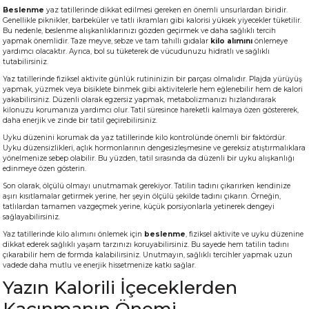
Beslenme
yaz tatillerinde dikkat edilmesi gereken en önemli unsurlardan biridir.
Genellikle piknikler, barbeküler ve tatlı ikramları gibi kalorisi yüksek yiyecekler tüketilir.
Bu nedenle, beslenme alışkanlıklarınızı gözden geçirmek ve daha sağlıklı tercih
yapmak önemlidir. Taze meyve, sebze ve tam tahıllı gıdalar
kilo alımını
önlemeye
yardımcı olacaktır. Ayrıca, bol su tüketerek de vücudunuzu hidratlı ve sağlıklı
tutabilirsiniz.
Yaz tatillerinde fiziksel aktivite günlük rutininizin bir parçası olmalıdır. Plajda yürüyüş
yapmak, yüzmek veya bisiklete binmek gibi aktivitelerle hem eğlenebilir hem de kalori
yakabilirsiniz. Düzenli olarak egzersiz yapmak, metabolizmanızı hızlandırarak
kilonuzu korumanıza yardımcı olur. Tatil süresince hareketli kalmaya özen göstererek,
daha enerjik ve zinde bir tatil geçirebilirsiniz.
Uyku düzenini korumak da yaz tatillerinde kilo kontrolünde önemli bir faktördür.
Uyku düzensizlikleri, açlık hormonlarının dengesizleşmesine ve gereksiz atıştırmalıklara
yönelmenize sebep olabilir. Bu yüzden, tatil sırasında da düzenli bir uyku alışkanlığı
edinmeye özen gösterin.
Son olarak, ölçülü olmayı unutmamak gerekiyor. Tatilin tadını çıkarırken kendinize
aşırı kısıtlamalar getirmek yerine, her şeyin ölçülü şekilde tadını çıkarın. Örneğin,
tatlılardan tamamen vazgeçmek yerine, küçük porsiyonlarla yetinerek dengeyi
sağlayabilirsiniz.
Yaz tatillerinde kilo alımını önlemek için
beslenme
, fiziksel aktivite ve uyku düzenine
dikkat ederek sağlıklı yaşam tarzınızı koruyabilirsiniz. Bu sayede hem tatilin tadını
çıkarabilir hem de formda kalabilirsiniz. Unutmayın, sağlıklı tercihler yapmak uzun
vadede daha mutlu ve enerjik hissetmenize katkı sağlar.
Yazın Kalorili İçeceklerden