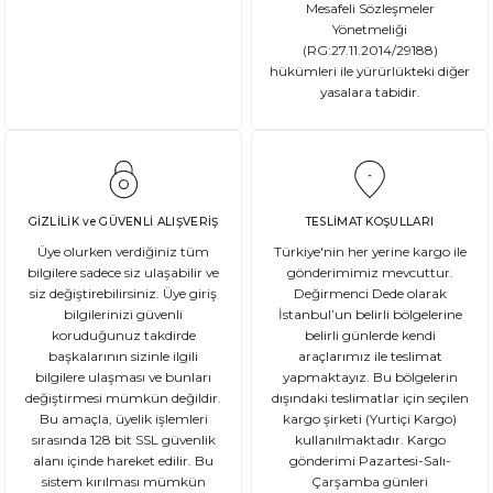
Ata tohum, tarımda kullanılan ve genetik olarak değişmemiş olan gelene
Mesafeli Sözleşmeler
Yönetmeliği
(RG:27.11.2014/29188)
hükümleri ile yürürlükteki diğer
yasalara tabidir.
DEVAMI
Gluten Nedir? Sağlığımız üzerindeki etkileri nelerdir?
Glutensiz Yaşamın Temelleri: Gluten Nedir ve Neden Önemlidir? Son yıll
GİZLİLİK ve GÜVENLİ ALIŞVERİŞ
TESLİMAT KOŞULLARI
Üye olurken verdiğiniz tüm
Türkiye'nin her yerine kargo ile
bilgilere sadece siz ulaşabilir ve
gönderimimiz mevcuttur.
siz değiştirebilirsiniz. Üye giriş
Değirmenci Dede olarak
DEVAMI
bilgilerinizi güvenli
İstanbul’un belirli bölgelerine
Ekşi Mayalı Ekmek Tüketmemiz için 10 Neden
koruduğunuz takdirde
belirli günlerde kendi
başkalarının sizinle ilgili
araçlarımız ile teslimat
bilgilere ulaşması ve bunları
yapmaktayız. Bu bölgelerin
Ekmek ve ekmek ürünleri için sağlıklı olmadıklarına dair kötü bir ina
değiştirmesi mümkün değildir.
dışındaki teslimatlar için seçilen
Bu amaçla, üyelik işlemleri
kargo şirketi (Yurtiçi Kargo)
sırasında 128 bit SSL güvenlik
kullanılmaktadır. Kargo
alanı içinde hareket edilir. Bu
gönderimi Pazartesi-Salı-
sistem kırılması mümkün
Çarşamba günleri
DEVAMI