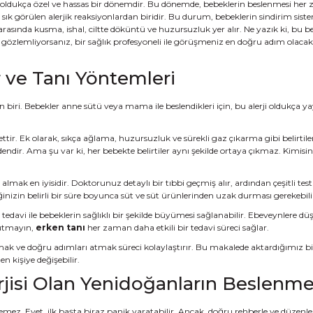
in oldukça özel ve hassas bir dönemdir. Bu dönemde, bebeklerin beslenmesi her 
sık görülen alerjik reaksiyonlardan biridir. Bu durum, bebeklerin sindirim sistemi 
ri arasında kusma, ishal, ciltte döküntü ve huzursuzluk yer alır. Ne yazık ki, bu be
lemliyorsanız, bir sağlık profesyoneli ile görüşmeniz en doğru adım olacaktır.
r ve Tanı Yöntemleri
iri. Bebekler anne sütü veya mama ile beslendikleri için, bu alerji oldukça yay
ettir. Ek olarak, sıkça ağlama, huzursuzluk ve sürekli gaz çıkarma gibi belirtiler
rdendir. Ama şu var ki, her bebekte belirtiler aynı şekilde ortaya çıkmaz. Kimisin
lmak en iyisidir. Doktorunuz detaylı bir tıbbi geçmiş alır, ardından çeşitli testl
eğinizin belirli bir süre boyunca süt ve süt ürünlerinden uzak durması gerekebil
 tedavi ile bebeklerin sağlıklı bir şekilde büyümesi sağlanabilir. Ebeveynlere d
nutmayın,
erken tanı
her zaman daha etkili bir tedavi süreci sağlar.
olmak ve doğru adımları atmak süreci kolaylaştırır. Bu makalede aktardığımız bil
n kişiye değişebilir.
jisi Olan Yenidoğanların Beslenm
ilemez. Evet, ilk başta biraz panik yaratabilir. Ancak, doğru rehberle ve düzen