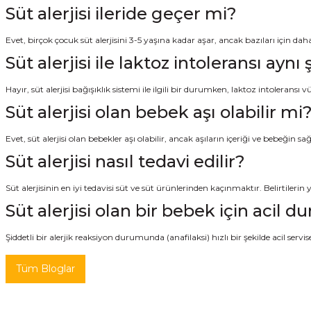
Süt alerjisi ileride geçer mi?
Evet, birçok çocuk süt alerjisini 3-5 yaşına kadar aşar, ancak bazıları için daha 
Süt alerjisi ile laktoz intoleransı aynı
Hayır, süt alerjisi bağışıklık sistemi ile ilgili bir durumken, laktoz intolerans
Süt alerjisi olan bebek aşı olabilir mi
Evet, süt alerjisi olan bebekler aşı olabilir, ancak aşıların içeriği ve bebeğ
Süt alerjisi nasıl tedavi edilir?
Süt alerjisinin en iyi tedavisi süt ve süt ürünlerinden kaçınmaktır. Belirtilerin
Süt alerjisi olan bir bebek için acil 
Şiddetli bir alerjik reaksiyon durumunda (anafilaksi) hızlı bir şekilde acil ser
Tüm Bloglar