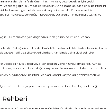
zamankinden daha fazla önem taşır. Ancak, bazı bebekler için çeşitli
ve cilt sağlığını olumsuz etkileyebilir. Anne-babalar, süt alerjisi belirtilerini
lirtiler bazen diğer bebek hastalıklarıyla karışabilir. Bu nedenle, bir
 Bu makalede, yenidoğan bebeklerde süt alerjisinin belirtileri, teşhisi ve
gın. Bu makalede, yenidoğanda süt alerjisinin belirtilerini ve tanı
 olabilir. Bebeğinizin cildinde döküntüler ve kızarıklıklar fark ederseniz, bu da
de sadece hafif gaz şikayetleri olurken, kimisinde daha ciddi belirtiler
er yapılabilir. Dışkı testi veya kan testi en yaygın uygulamalardır. Ayrıca,
ir. Ancak, bu süreçte besin değeri kaybının olmaması için dikkatli olunmalıdır.
üşen en büyük görev, belirtileri ve olası komplikasyonları gözlemlemek ve
giler, süreci daha iyi yönetmenize yardımcı olabilir. Üstelik, her bebeğin
e Rehberi
lemelerle bu süreci yönetmek pek mümkün. Özellikle, süt alerjisi olan bebekler