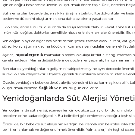
için en doğru beslenme düzenini oluşturmak önem taşır. Peki, nereden başl
Süt alerjisi olan bebeklerde, en sık karşılaşılan belirti ciltte döküntüler ve k
beslenme düzenini oluşturmak, ona daha az sıkıntı yaşatacaktır.
İlk olarak, anne sütü bu durumda da en iyi seçenek olabilir. Fakat anne sütü 
mümkün değilse, doktorlar genellikle hipoalerjenik mamalar önerebilir. Bu mam
Yenidoğanın ayrıca diğer besinlerle de tanışması zaman alabilir. Yani, katı gıd
süreci kolaylaştırmak adına küçük miktarlarda yeni gıdaları denemek faydalıdı
Ayrıca,
hipoalerjenik
mamaların seçimi oldukça kritiktir. Hangi mamanın en
gerekmektedir. Mama değişikliklerinde gözlemler yaparak, hangi mamanın daha
Son olarak, yenidoğanların gelişimini takip etmek yine aynı derecede önemli
sürekli olarak izleyecektir. Böylece, gerekli durumlarda anında müdahale edebi
Özetle, yenidoğan bebeklerde süt alerjisi yönetimi biraz karmaşık olabilir. Lak
oluşturmak elinizde.
Sağlıklı
ve huzurlu günler dilerim!
Yenidoğanlarda Süt Alerjisi Yöneti
Yenidoğanlarda süt alerjisi, ebeveynler için oldukça zorlayıcı bir durum olabili
problemlerine kadar değişebilir. Bu belirtileri gözlemlemek ve doğru teşhisi k
Öncelikle, bir bebekte süt alerjisinin varlığını belirlemek için belirtileri dikka
belirtileri anlamak ve değerlendirmek önemlidir. Yalnız, alerjinin teşhisi baze