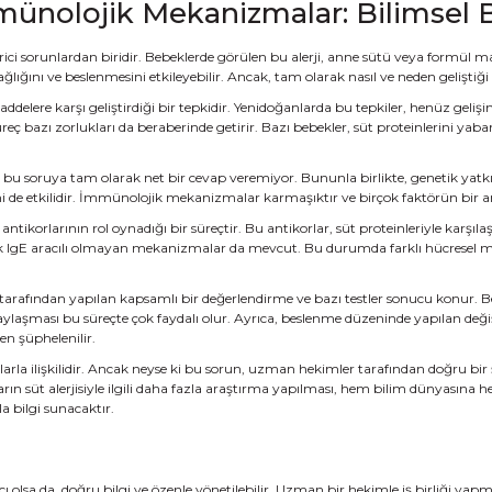
münolojik Mekanizmalar: Bilimsel B
erici sorunlardan biridir. Bebeklerde görülen bu alerji, anne sütü veya formül m
ğlığını ve beslenmesini etkileyebilir. Ancak, tam olarak nasıl ve neden geliştiğ
 maddelere karşı geliştirdiği bir tepkidir. Yenidoğanlarda bu tepkiler, henüz g
ç bazı zorlukları da beraberinde getirir. Bazı bebekler, süt proteinlerini yabanc
ı bu soruya tam olarak net bir cevap veremiyor. Bununla birlikte, genetik yatkınlı
imi de etkilidir. İmmünolojik mekanizmalar karmaşıktır ve birçok faktörün bir ar
 antikorlarının rol oynadığı bir süreçtir. Bu antikorlar, süt proteinleriyle karş
Ancak IgE aracılı olmayan mekanizmalar da mevcut. Bu durumda farklı hücresel 
or tarafından yapılan kapsamlı bir değerlendirme ve bazı testler sonucu konur. Be
ylaşması bu süreçte çok faydalı olur. Ayrıca, beslenme düzeninde yapılan değişi
en şüphelenilir.
ilişkilidir. Ancak neyse ki bu sorun, uzman hekimler tarafından doğru bir şekil
arın süt alerjisiyle ilgili daha fazla araştırma yapılması, hem bilim dünyasına 
 bilgi sunacaktır.
ı olsa da, doğru bilgi ve özenle yönetilebilir. Uzman bir hekimle iş birliği yapm