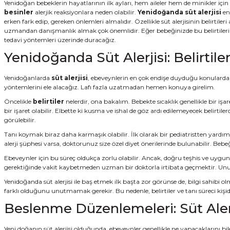
Yenidoğan bebeklerin hayatlarının ilk ayları, hem aileler hem de minikler iç
besinler
alerjik reaksiyonlara neden olabilir.
Yenidoğanda süt alerjisi
en 
erken fark edip, gereken önlemleri almalıdır. Özellikle süt alerjisinin belirtile
uzmandan danışmanlık almak çok önemlidir. Eğer bebeğinizde bu belirtileri göz
tedavi yöntemleri üzerinde duracağız.
Yenidoğanda Süt Alerjisi: Belirtile
Yenidoğanlarda
süt alerjisi
, ebeveynlerin en çok endişe duyduğu konulardan b
yöntemlerini ele alacağız. Lafı fazla uzatmadan hemen konuya girelim.
Öncelikle
belirtiler
nelerdir, ona bakalım. Bebekte sıcaklık genellikle bir işar
bir işaret olabilir. Elbette ki kusma ve ishal de göz ardı edilemeyecek belirtile
görülebilir.
Tanı koymak biraz daha karmaşık olabilir. İlk olarak bir pediatristten yardım a
alerji şüphesi varsa, doktorunuz size özel diyet önerilerinde bulunabilir. Beb
Ebeveynler için bu süreç oldukça zorlu olabilir. Ancak, doğru teşhis ve uygun
gerektiğinde vakit kaybetmeden uzman bir doktorla irtibata geçmektir. U
Yenidoğanda süt alerjisi ile baş etmek ilk başta zor görünse de, bilgi sahibi 
farklı olduğunu unutmamak gerekir. Bu nedenle, belirtiler ve tanı süreci kişide
Beslenme Düzenlemeleri: Süt Aler
Yeni doğanın süt alerjisi olduğunda, ebeveynler genellikle ne yapacaklarını b