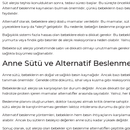
Süt alerjisi teşhisi konulduktan sonra, tedavi süreci başlar. Bu süreçte öncel
Alternatif beslenme kaynakları bulmak önemlidir, çünkü bebeklerin bazı besin
faydalıdır.
Alternatif olarak, bebeklere alerji dostu mamalar verilebilir. Bu mamalar, süt
yiyeceklere karşı da *alerji* gelişebilir. Bu nedenle, bebeğin beslenme progra
Bağışıklık sistemi fazla hassas olan bebeklere ekstra dikkat gerekir. Bu bebekle
yumurta veya fındık gibi besinler de alerjik reaksiyonlara neden olabilir. Yaln
Bebekte süt alerjisi yönetiminde sabrı ve dikkatli olmayı unutmamak gerekir.
sağlıkla büyümesi sağlanabilir.
Anne Sütü ve Alternatif Beslenme
Anne sütü, bebeklerin en doğal ve sağlıklı besin kaynağıdır. Ancak bazı bebekle
tanımak önemlidir. Genelde ciltte döküntü, ishal veya kusma gibi reaksiyonlar gö
Bebeklerde süt alerjisi sık karşılaşılan bir durum değildir. Ancak dikkatli bir 
hidrolize protein içeren mamalar alternatifler arasında sayılabilir. Yalnız, h
Beslenme planını oluştururken, doktor tavsiyesi almak kritik öneme sahiptir
sütü alerjisi ile karıştırılmaması gereken laktoz intoleransı durumu da göz 
Alternatif beslenme yöntemleri, bebeklerin hem besin ihtiyaçlarını karşılamalı
alabilir. Ancak bu sütlerin besleyici değerleri anne sütü kadar yüksek değildi
Sonuç olarak, süt alerjisi olan bebekler için beslenme alternatifleri çeşitlil