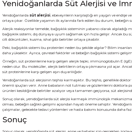
Yenidoğanlarda Süt Alerjisi ve İm
Yenidoğanlarda
süt alerjisi
, ebeveynlerin karşılaştığı en yaygın ve endişe v
ortaya çıkar. Özellikle yaşamın ilk aylarında fark edilen bu durum, bebeğin sa
Alerjik reaksiyonlar temelde, bağışıklık sisteminin yabancı olarak algıladığı
bağışıklık sistemi, dış dünyaya uyum sağlamak için hızla gelişir. Ancak bu süre
cilt döküntüleri, kusma, ishal gibi belirtiler ortaya çıkabilir.
Peki, bağışıklık sistemi bu proteinleri neden bu şekilde algılar? Bilim insanlar
daha yüksektir. Ayrıca, çevresel faktörler ve bebeğin bağışıklık sistemi geliş
Örneğin, süt proteinlerine karşı gelişen alerjik tepki, immünoglobulin E (IgE)
neden olur. Bu moleküller, alerjik belirtilerin ortaya çıkmasına yol açar. 
süt proteinlerine karşı gelişen aşırı duyarlılığıdır.
Yenidoğanlarda süt alerjisinin teşhisi karmaşıktır. Bu teşhis, genellikle dokt
önemli ipuçları verir. Anne babaların not tutması ve gözlemlerini doktorla pa
ürünleri kesildiğinde belirtiler azalıyor veya tamamen geçiyorsa, süt alerjisind
Sonuç olarak, yenidoğanlarda süt alerjisi karmaşık immünolojik mekanizmalarla 
olması, bebeğin sağlıklı gelişimi açısından hayati öneme sahiptir. Yenidoğanl
çalışmalar, gelecekte tedavi yöntemleri ve hasta bakımı konusunda daha fazla
Sonuç
Sonuç olarak, yenidoğanda süt alerjisi, anne ve babalar için gerçekten zorlayıc