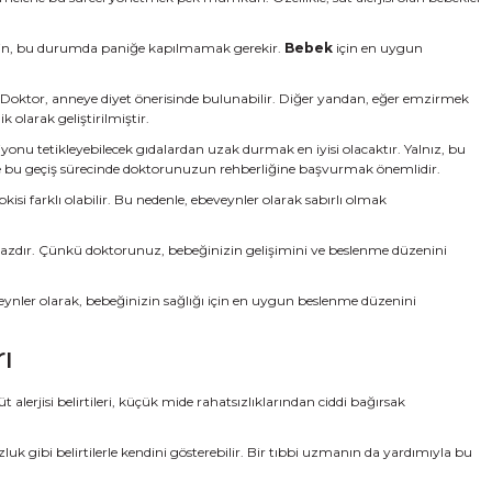
ir. Lakin, bu durumda paniğe kapılmamak gerekir.
Bebek
için en uygun
iz. Doktor, anneye diyet önerisinde bulunabilir. Diğer yandan, eğer emzirmek
 olarak geliştirilmiştir.
siyonu tetikleyebilecek gıdalardan uzak durmak en iyisi olacaktır. Yalnız, bu
likle bu geçiş sürecinde doktorunuzun rehberliğine başvurmak önemlidir.
i farklı olabilir. Bu nedenle, ebeveynler olarak sabırlı olmak
olmazdır. Çünkü doktorunuz, bebeğinizin gelişimini ve beslenme düzenini
beveynler olarak, bebeğinizin sağlığı için en uygun beslenme düzenini
ı
 alerjisi belirtileri, küçük mide rahatsızlıklarından ciddi bağırsak
suzluk gibi belirtilerle kendini gösterebilir. Bir tıbbi uzmanın da yardımıyla bu