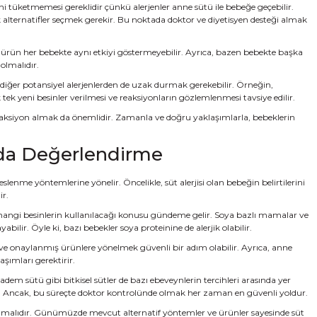
ni tüketmemesi gereklidir çünkü alerjenler anne sütü ile bebeğe geçebilir.
 alternatifler seçmek gerekir. Bu noktada doktor ve diyetisyen desteği almak
her ürün her bebekte aynı etkiyi göstermeyebilir. Ayrıca, bazen bebekte başka
olmalıdır.
il, diğer potansiyel alerjenlerden de uzak durmak gerekebilir. Örneğin,
 tek yeni besinler verilmesi ve reaksiyonların gözlemlenmesi tavsiye edilir.
lı aksiyon almak da önemlidir. Zamanla ve doğru yaklaşımlarla, bebeklerin
nda Değerlendirme
lenme yöntemlerine yönelir. Öncelikle, süt alerjisi olan bebeğin belirtilerini
ir.
hangi besinlerin kullanılacağı konusu gündeme gelir. Soya bazlı mamalar ve
lir. Öyle ki, bazı bebekler soya proteinine de alerjik olabilir.
ş ve onaylanmış ürünlere yönelmek güvenli bir adım olabilir. Ayrıca, anne
şımları gerektirir.
dem sütü gibi bitkisel sütler de bazı ebeveynlerin tercihleri arasında yer
bilir. Ancak, bu süreçte doktor kontrolünde olmak her zaman en güvenli yoldur.
şturulmalıdır. Günümüzde mevcut alternatif yöntemler ve ürünler sayesinde süt