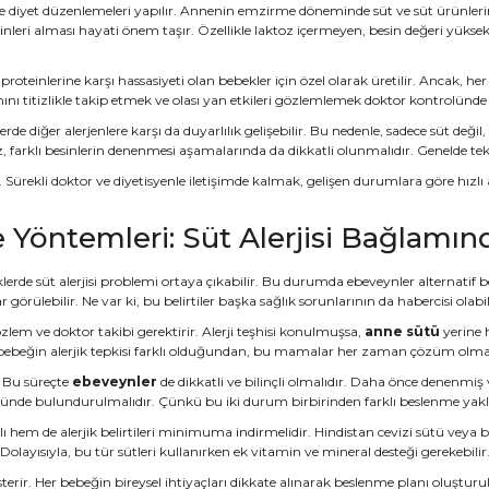
ikle diyet düzenlemeleri yapılır. Annenin emzirme döneminde süt ve süt ürünleri
leri alması hayati önem taşır. Özellikle laktoz içermeyen, besin değeri yüksek
 proteinlerine karşı hassasiyeti olan bebekler için özel olarak üretilir. Ancak, 
mını titizlikle takip etmek ve olası yan etkileri gözlemlemek doktor kontrolünde 
rde diğer alerjenlere karşı da duyarlılık gelişebilir. Bu nedenle, sadece süt değ
ız, farklı besinlerin denenmesi aşamalarında da dikkatli olunmalıdır. Genelde tek
 Sürekli doktor ve diyetisyenle iletişimde kalmak, gelişen durumlara göre hız
 Yöntemleri: Süt Alerjisi Bağlamı
rde süt alerjisi problemi ortaya çıkabilir. Bu durumda ebeveynler alternatif bes
rülebilir. Ne var ki, bu belirtiler başka sağlık sorunlarının da habercisi olabil
gözlem ve doktor takibi gerektirir. Alerji teşhisi konulmuşsa,
anne sütü
yerine 
er bebeğin alerjik tepkisi farklı olduğundan, bu mamalar her zaman çözüm olmayabi
. Bu süreçte
ebeveynler
de dikkatli ve bilinçli olmalıdır. Daha önce denenmi
önünde bulundurulmalıdır. Çünkü bu iki durum birbirinden farklı beslenme yakla
 hem de alerjik belirtileri minimuma indirmelidir. Hindistan cevizi sütü veya ba
r. Dolayısıyla, bu tür sütleri kullanırken ek vitamin ve mineral desteği gereke
ik gösterir. Her bebeğin bireysel ihtiyaçları dikkate alınarak beslenme planı olu