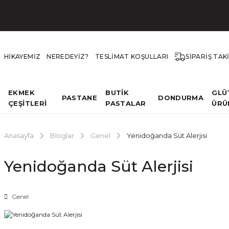
HİKAYEMİZ
NEREDEYİZ?
TESLİMAT KOŞULLARI
SİPARİŞ TAK
EKMEK
BUTİK
GLÜ
PASTANE
DONDURMA
ÇEŞİTLERİ
PASTALAR
ÜRÜ
Anasayfa
Bloglar
Genel
Yenidoğanda Süt Alerjisi
Yenidoğanda Süt Alerjisi
Genel