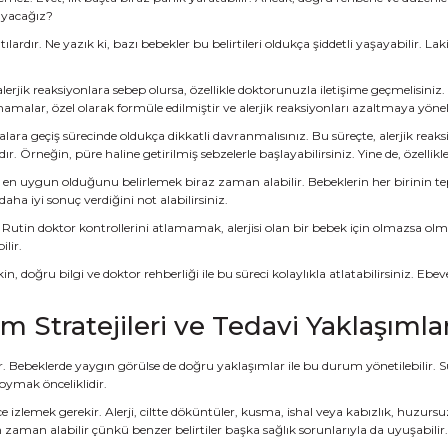
ayacağız?
aşıntılardır. Ne yazık ki, bazı bebekler bu belirtileri oldukça şiddetli yaşayabil
alerjik reaksiyonlara sebep olursa, özellikle doktorunuzla iletişime geçmelisin
alar, özel olarak formüle edilmiştir ve alerjik reaksiyonları azaltmaya yönelik
alara geçiş sürecinde oldukça dikkatli davranmalısınız. Bu süreçte, alerjik reak
r. Örneğin, püre haline getirilmiş sebzelerle başlayabilirsiniz. Yine de, özel
 uygun olduğunu belirlemek biraz zaman alabilir. Bebeklerin her birinin tepkis
 iyi sonuç verdiğini not alabilirsiniz.
. Rutin doktor kontrollerini atlamamak, alerjisi olan bir bebek için olmazsa 
lir.
in, doğru bilgi ve doktor rehberliği ile bu süreci kolaylıkla atlatabilirsiniz. E
m Stratejileri ve Tedavi Yaklaşımlar
r. Bebeklerde yaygın görülse de doğru yaklaşımlar ile bu durum yönetilebilir. Süt
oymak önceliklidir.
tlice izlemek gerekir. Alerji, ciltte döküntüler, kusma, ishal veya kabızlık, huzur
n zaman alabilir çünkü benzer belirtiler başka sağlık sorunlarıyla da uyuşabilir.