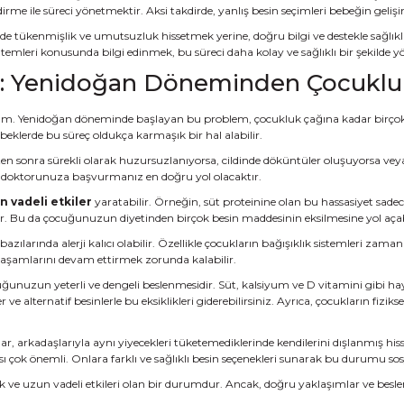
rme ile süreci yönetmektir. Aksi takdirde, yanlış besin seçimleri bebeğin gelişi
de tükenmişlik ve umutsuzluk hissetmek yerine, doğru bilgi ve destekle sağlık
temleri konusunda bilgi edinmek, bu süreci daha kolay ve sağlıklı bir şekilde y
leri: Yenidoğan Döneminden Çocukl
um. Yenidoğan döneminde başlayan bu problem, çocukluk çağına kadar birçok farkl
beklerde bu süreç oldukça karmaşık bir hal alabilir.
en sonra sürekli olarak huzursuzlanıyorsa, cildinde döküntüler oluşuyorsa veya sık 
rda doktorunuza başvurmanız en doğru yol olacaktır.
n vadeli etkiler
yaratabilir. Örneğin, süt proteinine olan bu hassasiyet sadece sü
ilir. Bu da çocuğunuzun diyetinden birçok besin maddesinin eksilmesine yol açab
bazılarında alerji kalıcı olabilir. Özellikle çocukların bağışıklık sistemleri zam
e yaşamlarını devam ettirmek zorunda kalabilir.
nuzun yeterli ve dengeli beslenmesidir. Süt, kalsiyum ve D vitamini gibi hayat
 alternatif besinlerle bu eksiklikleri giderebilirsiniz. Ayrıca, çocukların fizikse
ar, arkadaşlarıyla aynı yiyecekleri tüketemediklerinde kendilerini dışlanmış hisse
sı çok önemli. Onlara farklı ve sağlıklı besin seçenekleri sunarak bu durumu s
ık ve uzun vadeli etkileri olan bir durumdur. Ancak, doğru yaklaşımlar ve bes