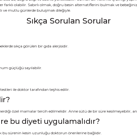
er farklı olabilir. Sabırlı olmak, doğru besin alternatiflerini bulmak ve bebeğ
ıklı ve mutlu günlerde buluşmak dileğiyle.
Sıkça Sorulan Sorular
eklerde sıkça görülen bir gıda alerjisidir.
lunum güçlüğü sayılabilir.
i testleri ile doktor tarafından teşhis edilir.
ir?
erdiği özel mamalar tercih edilmelidir. Anne sütü de bir süre kesilmeyebilir, a
üre bu diyeti uygulamalıdır?
cak bu sürenin kesin uzunluğu doktorun önerilerine bağlıdır.