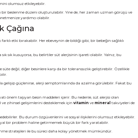
mini olumsuz etkileyebilir.
lı bir beslenme düzeni oluşturulabilir. Yine de, her zaman uzman görüşü ve
önetmenize yardımcı olabilir.
uk Çağına
ı etki bırakabilir. Her ebeveynin de bildiği gibi, bir bebeğin sağlıklı
sık kusuyorsa, bu belirtiler süt alerjisinin işareti olabilir. Yalnız, bu
te değil, diğer besinlere karşı da bir toleranssızlık geliştirebilir. Özellikle
ilir.
anla gelişip güçlenirse, alerji semptomlarında da azalma görülebilir. Fakat bu
i önem taşıyan besin maddeleri içerir. Bu nedenle, süt alerjisi olan
l ve zihinsel gelişimlerini desteklemek için
vitamin
ve
mineral
takviyeleri de
debilirler. Bu durum özgüvenlerini ve sosyal ilişkilerini olumsuz etkileyebilir.
osyal bir problem haline getirmemek büyük bir fark yaratabilir.
lenme stratejileri ile bu süreci daha kolay yönetmek mümkündür.