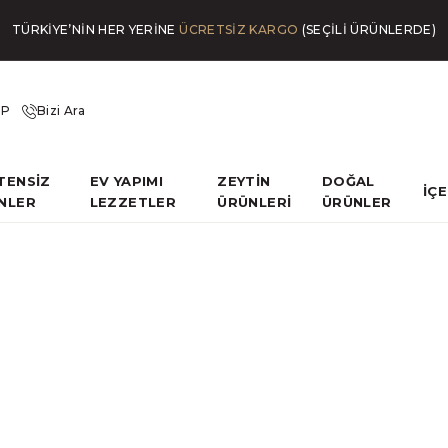
TÜRKİYE’NİN HER YERİNE
ÜCRETSİZ KARGO
(SEÇİLİ ÜRÜNLERDE)
İP
Bizi Ara
TENSİZ
EV YAPIMI
ZEYTİN
DOĞAL
İÇ
NLER
LEZZETLER
ÜRÜNLERİ
ÜRÜNLER