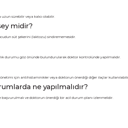
uzun sürebilir veya kalıcı olabilir.
 şey midir?
ı vücudun süt şekerini (laktozu) sindirememesidir.
?
in sağlık durumu göz önünde bulundurularak doktor kontrolünde yapılmalıdır.
 yönetimi için antihistaminikler veya doktorun önerdiği diğer ilaçlar kullanılabili
durumlarda ne yapılmalıdır?
vise başvurulmalı ve doktorun önerdiği bir acil durum planı izlenmelidir.