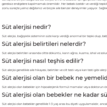
gereksiz endişelere kapılmamak önemlidir. Her bebek özeldir ve verdiği tepkil
zorlu süreçte yalnız değilsiniz ve birçok aile benzer deneyimler yaşıyor. Sağl
Süt alerjisi nedir?
Süt alerjisi, bağışıklık sisteminin süte karşı verdiği anormal bir tepki olup, beb
Süt alerjisi belirtileri nelerdir?
Süt alerjisi belirtileri arasında ciltte döküntü, karın ağrısı, kusma, ishal ve so
Süt alerjisi nasıl teşhis edilir?
Süt alerjisi genellikle aile hikayesi, belirtiler ve cilt testi veya kan testi gibi alerj
Süt alerjisi olan bir bebek ne yemelid
Süt alerjisi olan bebekler için hipoalerjenik formül mamalar veya doktorun ön
Süt alerjisi olan bebekler ne kadar s
Süt alerjisi olan bebekler genellikle 1-3 yaş arası bu diyeti uygulamalıdır, an