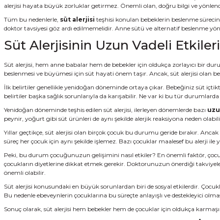
alerjisi hayata büyük zorluklar getirmez. Önemli olan, doğru bilgi ve yönlendi
Tüm bu nedenlerle,
süt alerjisi
teşhisi konulan bebeklerin beslenme sürecin
doktor tavsiyesi göz ardı edilmemelidir. Anne sütü ve alternatif beslenme yön
Süt Alerjisinin Uzun Vadeli Etki
Süt alerjisi, hem anne babalar hem de bebekler için oldukça zorlayıcı bir dur
beslenmesi ve büyümesi için süt hayati önem taşır. Ancak, süt alerjisi olan be
İlk belirtiler genellikle yenidoğan döneminde ortaya çıkar. Bebeğiniz süt içtikt
belirtiler başka sağlık sorunlarıyla da karışabilir. Ne var ki bu tür durumla
Yenidoğan döneminde teşhis edilen süt alerjisi, ilerleyen dönemlerde bazı
uzu
peynir, yoğurt gibi süt ürünleri de aynı şekilde alerjik reaksiyona neden olab
Yıllar geçtikçe, süt alerjisi olan birçok çocuk bu durumu geride bırakır. Ancak 
süreç her çocuk için aynı şekilde işlemez. Bazı çocuklar maalesef bu alerji il
Peki, bu durum çocuğunuzun gelişimini nasıl etkiler? En önemli faktör, çocuğu
çocukların diyetlerine dikkat etmek gerekir. Doktorunuzun önerdiği takviyeler ve
önemli olabilir.
Süt alerjisi konusundaki en büyük sorunlardan biri de sosyal etkilerdir. Çocukl
Bu nedenle ebeveynlerin çocuklarına bu süreçte anlayışlı ve destekleyici olma
Sonuç olarak, süt alerjisi hem bebekler hem de çocuklar için oldukça karmaş