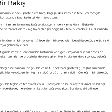
ir Bakış
amanın içindeki proteinlere karşı bağışıklık sisteminin tepki vermesiyle
i konusunda bazı belirsizlikler mevcuttur.
elişimini tamamlamamış bağışıklık sisteminden kaynaklanır. Bebeklerin
ı ve zararlı olarak algılayarak aşırı bağışıklık tepkisi verebilir. Bu durumda
k önemli bir rol oynar. Ailede alerji hikayesi olan bebeklerde süt alerjisi riski
aya gelmesiyle işler.
ılaştığında mast hücrelerinden histamin ve diğer kimyasalların salınmasına
mekanizmalar ve proteinler devreye girer. Her iki durumda da sonuç, bebeğin
beğin ne zaman, ne şekilde ve ne tür belirtiler gösterdiği, teşhis sürecinde
klikler ve gözlemler, teşhisin doğruluğunu artırabilir. Örneğin, bir süre süt
de teşhis ve tedavi edilebilir. Ebeveynlerin bu süreçte dikkatli ve bilinçli
hem de ebeveynlere önemli katkılar sağlayacaktır. Bu alandaki bilimsel
ak, bebeğinizin sağlığını korumanızı sağlar. Belirtileri dikkatle izlemek ve