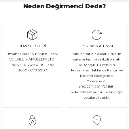
Neden Değirmenci Dede?
Ekşi Maya Nasıl Beslenmeli ve Saklanmalı?
Ekşi maya, birçok ekmek ve hamur işi tarifinde kullanılan önemli bir
HESAP BİLGİLERİ
İPTAL ve İADE HAKKI
DEVAMI
Ünvan : DİKMEN EKMEK FIRINI
Alıcılar, satın aldıkları ürünün
Ata Tohum Nedir?
VE UNLU MAMÜLLERİ LTD.
satış ve teslimi ile ilgili olarak
IBAN : TR1700 0100 2482
6502 sayılı Tüketicinin
8030 0778 5007
Korunması Hakkında Kanun ve
Ata tohum, tarımda kullanılan ve genetik olarak değişmemiş olan gelene
Mesafeli Sözleşmeler
Yönetmeliği
(RG:27.11.2014/29188)
hükümleri ile yürürlükteki diğer
yasalara tabidir.
DEVAMI
Gluten Nedir? Sağlığımız üzerindeki etkileri nelerdir?
Glutensiz Yaşamın Temelleri: Gluten Nedir ve Neden Önemlidir? Son yıll