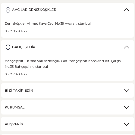
Borodinsky Rus Ekmeği
AVCILAR DENİZKÖŞKLER
Borodinsky Rus Ekmeği, rus siyah çavdar ekmeği olarak da bilinir. En 
Denizköşkler Ahmet Kaya Cad. No:39 Avcılar, İstanbul
0552 855 6636
BAHÇEŞEHİR
DEVAMI
Medovik Ballı Rus Pastası
Bahçeşehir 1. Kısım Vali Yazıcıoğlu Cad. Bahçeşehir Konakları Altı Çarşısı
No:35 Bahçeşehir, İstanbul
Medovik, Slav mutfağından dünyaya yayılmış bir pastadır. Eski Rusya fe
0552 707 6636
BİZİ TAKİP EDİN
DEVAMI
KURUMSAL
Karabuğday Nedir? Ne İşe Yarar?
ALIŞVERİŞ
Karabuğday, son zamanlarda sağlıklı beslenme trendinin artmasıyla popü