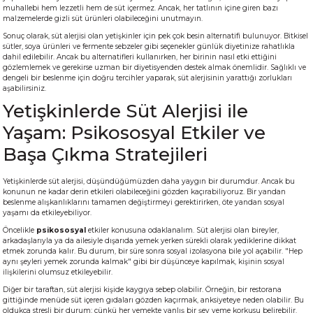
muhallebi hem lezzetli hem de süt içermez. Ancak, her tatlının içine giren bazı
malzemelerde gizli süt ürünleri olabileceğini unutmayın.
Sonuç olarak, süt alerjisi olan yetişkinler için pek çok besin alternatifi bulunuyor. Bitkisel
sütler, soya ürünleri ve fermente sebzeler gibi seçenekler günlük diyetinize rahatlıkla
dahil edilebilir. Ancak bu alternatifleri kullanırken, her birinin nasıl etki ettiğini
gözlemlemek ve gerekirse uzman bir diyetisyenden destek almak önemlidir. Sağlıklı ve
dengeli bir beslenme için doğru tercihler yaparak, süt alerjisinin yarattığı zorlukları
aşabilirsiniz.
Yetişkinlerde Süt Alerjisi ile
Yaşam: Psikososyal Etkiler ve
Başa Çıkma Stratejileri
Yetişkinlerde süt alerjisi, düşündüğümüzden daha yaygın bir durumdur. Ancak bu
konunun ne kadar derin etkileri olabileceğini gözden kaçırabiliyoruz. Bir yandan
beslenme alışkanlıklarını tamamen değiştirmeyi gerektirirken, öte yandan sosyal
yaşamı da etkileyebiliyor.
Öncelikle
psikososyal
etkiler konusuna odaklanalım. Süt alerjisi olan bireyler,
arkadaşlarıyla ya da ailesiyle dışarıda yemek yerken sürekli olarak yediklerine dikkat
etmek zorunda kalır. Bu durum, bir süre sonra sosyal izolasyona bile yol açabilir. "Hep
aynı şeyleri yemek zorunda kalmak" gibi bir düşünceye kapılmak, kişinin sosyal
ilişkilerini olumsuz etkileyebilir.
Diğer bir taraftan, süt alerjisi kişide kaygıya sebep olabilir. Örneğin, bir restorana
gittiğinde menüde süt içeren gıdaları gözden kaçırmak, anksiyeteye neden olabilir. Bu
oldukça stresli bir durum; çünkü her yemekte yanlış bir şey yeme korkusu belirebilir.