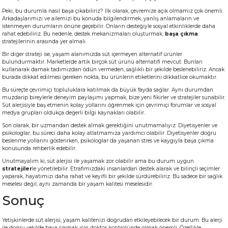
Peki, bu durumla nasıl başa çıkabiliriz? İlk olarak, çevremize açık olmamız çok önemli.
Arkadaşlarımızı ve ailemizi bu konuda bilgilendirmek, yanlış anlamaların ve
istenmeyen durumların önüne geçebilir. Onların desteğiyle sosyal etkinliklerde daha
rahat edebiliriz. Bu nedenle, destek mekanizmaları oluşturmak,
başa çıkma
stratejilerinin arasında yer almalı.
Bir diğer strateji ise, yaşam alanımızda süt içermeyen alternatif ürünler
bulundurmaktır. Marketlerde artık birçok süt ürünü alternatifi mevcut. Bunları
kullanarak damak tadımızdan ödün vermeden, sağlıklı bir şekilde beslenebiliriz. Ancak
burada dikkat edilmesi gereken nokta, bu ürünlerin etiketlerini dikkatlice okumaktır.
Bu süreçte çevrimiçi topluluklara katılmak da büyük fayda sağlar. Aynı durumdan
muzdarip bireylerle deneyim paylaşımı yapmak, bize yeni fikirler ve stratejiler sunabilir.
Süt alerjisiyle baş etmenin kolay yollarını öğrenmek için çevrimiçi forumlar ve sosyal
medya grupları oldukça değerli bilgi kaynakları olabilir.
Son olarak, bir uzmandan destek almak gerektiğini unutmamalıyız. Diyetisyenler ve
psikologlar, bu süreci daha kolay atlatmamıza yardımcı olabilir. Diyetisyenler doğru
beslenme yollarını gösterirken, psikologlar da yaşanan stres ve kaygıyla başa çıkma
konusunda rehberlik edebilir.
Unutmayalım ki, süt alerjisi ile yaşamak zor olabilir ama bu durum uygun
stratejiler
le yönetilebilir. Etrafımızdaki insanlardan destek alarak ve bilinçli seçimler
yaparak, hayatımızı daha rahat ve keyifli bir şekilde sürdürebiliriz. Bu sadece bir sağlık
meselesi değil, aynı zamanda bir yaşam kalitesi meselesidir.
Sonuç
Yetişkinlerde süt alerjisi, yaşam kalitenizi doğrudan etkileyebilecek bir durum. Bu alerji
ile doğru şekilde başa çıkmak için doktor kontrolünde olmak önemli. Özellikle