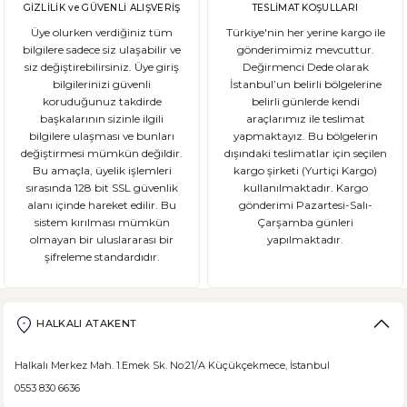
GİZLİLİK ve GÜVENLİ ALIŞVERİŞ
TESLİMAT KOŞULLARI
Üye olurken verdiğiniz tüm
Türkiye'nin her yerine kargo ile
bilgilere sadece siz ulaşabilir ve
gönderimimiz mevcuttur.
siz değiştirebilirsiniz. Üye giriş
Değirmenci Dede olarak
DEVAMI
bilgilerinizi güvenli
İstanbul’un belirli bölgelerine
Ekşi Mayalı Ekmek Tüketmemiz için 10 Neden
koruduğunuz takdirde
belirli günlerde kendi
başkalarının sizinle ilgili
araçlarımız ile teslimat
bilgilere ulaşması ve bunları
yapmaktayız. Bu bölgelerin
Ekmek ve ekmek ürünleri için sağlıklı olmadıklarına dair kötü bir ina
değiştirmesi mümkün değildir.
dışındaki teslimatlar için seçilen
Bu amaçla, üyelik işlemleri
kargo şirketi (Yurtiçi Kargo)
sırasında 128 bit SSL güvenlik
kullanılmaktadır. Kargo
alanı içinde hareket edilir. Bu
gönderimi Pazartesi-Salı-
sistem kırılması mümkün
Çarşamba günleri
DEVAMI
olmayan bir uluslararası bir
yapılmaktadır.
şifreleme standardıdır.
Şeker Hastaları Hangi Tür Ekmekleri Tüketmelidir?
Ülkemizde beslenme alışkanlıklarına bağlı şeker hastalığı ne yazık ki
HALKALI ATAKENT
Halkalı Merkez Mah. 1.Emek Sk. No:21/A Küçükçekmece, İstanbul
0553 830 6636
DEVAMI