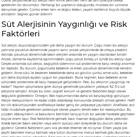
Özetle, yetişkinlerde süt alerjisi hem klinik belirtileri hem de tanı süreciyle dikkat
gerektiren bir durumdur. Herhangi bir şüpheniz olduğunda, mutlaka bir uzmana
danışmak gerekir. Çünkü erken tanı ve doğru tedavi, yaşam kalitenizi büyük ölçüde
artırabilir. Sağlıklı günler dilerim!
Süt Alerjisinin Yaygınlığı ve Risk
Faktörleri
Süt alerjisi, düşündüğünüzden çok daha yaygın bir durum. Çoğu insan bu alerjiyi
yalnızca çocukluk döneminde yaşanır sanır, ancak yetişkinlerde de ortaya çıkabilir.
Aslında, çocukluk döneminde besin alerjileri arasında en yaygın olanlardan biridir.
Ancak, zamanla kaybolma eğilimindedir; çoğu çocuk birkaç yıl içinde bu alerjiyi aşar.
Gerçek anlamda süt alerjisi, bağışıklık sisteminin süt proteinlerine karşı verdiği anormal
bir tepkidir. Bu durum, çoğunlukla bebeklik ve erken çocukluk dönemlerinde kendini
gösterir. Anne sütü ile beslenen bebeklerde daha az görülür çünkü anne sütü, bebekler
için daha biyolojik açıdan uygun bir yapıdadır. Buna rağmen, bazı bebekler anne
sütündeki proteinlere de karşı hassasiyet geliştirebilir. Peki, bu alerjinin yaygınlığı ne
kadar? Yapılan çalışmalara göre, dünya genelinde çocukların yaklaşık %2-3'ü süt
alerjisine sahiptir. Ancak bu oran, coğrafi konum ve genetik faktörlere bağlı olarak
değişiklik gösterebilir. Örneğin, Batı toplumlarında daha sık karşılaşıldığı görülüyor.
Alerjik reaksiyonların ne kadar ciddi olabileceği konusunda dikkatli olmak gerekir. Hafif
bir cilt döküntüsünden anafilaksiye kadar geniş bir yelpazeye yayılabilir. Anafilaksi, acil
tıbbi müdahale gerektiren potansiyel olarak yaşamı tehdit eden bir reaksiyondur. Bu
yüzden, ebeveynlerin ve bakıcıların belirtileri tanıyıp hızlı bir şekilde harekete geçmeleri
büyük önem taşır. Risk faktörlerine gelirsek, bazı insanlar doğuştan daha yatkındır.
Ailede benzer besin alerjileri veya astım öyküsü olan bireylerde bu durum daha sık
gözlenir. Genetik faktörlerin yanı sıra çevresel etkenler de rol oynar. Erken yaşta çok
çeşitli besinlere maruz kalmak veya tütün dumanına maruz kalmak gibi durumlar,