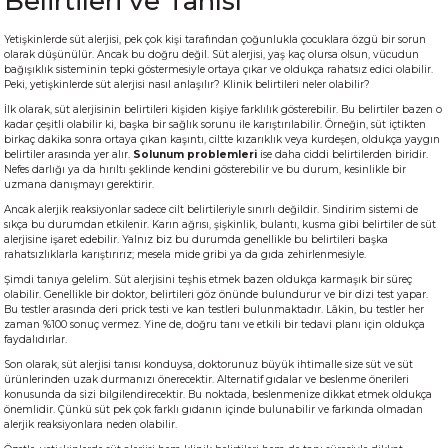
Belirtileri ve Tanısı
Yetişkinlerde süt alerjisi, pek çok kişi tarafından çoğunlukla çocuklara özgü bir sorun
olarak düşünülür. Ancak bu doğru değil. Süt alerjisi, yaş kaç olursa olsun, vücudun
bağışıklık sisteminin tepki göstermesiyle ortaya çıkar ve oldukça rahatsız edici olabilir.
Peki, yetişkinlerde süt alerjisi nasıl anlaşılır? Klinik belirtileri neler olabilir?
İlk olarak, süt alerjisinin belirtileri kişiden kişiye farklılık gösterebilir. Bu belirtiler bazen o
kadar çeşitli olabilir ki, başka bir sağlık sorunu ile karıştırılabilir. Örneğin, süt içtikten
birkaç dakika sonra ortaya çıkan kaşıntı, ciltte kızarıklık veya kurdeşen, oldukça yaygın
belirtiler arasında yer alır.
Solunum problemleri
ise daha ciddi belirtilerden biridir.
Nefes darlığı ya da hırıltı şeklinde kendini gösterebilir ve bu durum, kesinlikle bir
uzmana danışmayı gerektirir.
Ancak alerjik reaksiyonlar sadece cilt belirtileriyle sınırlı değildir. Sindirim sistemi de
sıkça bu durumdan etkilenir. Karın ağrısı, şişkinlik, bulantı, kusma gibi belirtiler de süt
alerjisine işaret edebilir. Yalnız biz bu durumda genellikle bu belirtileri başka
rahatsızlıklarla karıştırırız; mesela mide gribi ya da gıda zehirlenmesiyle.
Şimdi tanıya gelelim. Süt alerjisini teşhis etmek bazen oldukça karmaşık bir süreç
olabilir. Genellikle bir doktor, belirtileri göz önünde bulundurur ve bir dizi test yapar.
Bu testler arasında deri prick testi ve kan testleri bulunmaktadır. Lâkin, bu testler her
zaman %100 sonuç vermez. Yine de, doğru tanı ve etkili bir tedavi planı için oldukça
faydalıdırlar.
Son olarak, süt alerjisi tanısı konduysa, doktorunuz büyük ihtimalle size süt ve süt
ürünlerinden uzak durmanızı önerecektir. Alternatif gıdalar ve beslenme önerileri
konusunda da sizi bilgilendirecektir. Bu noktada, beslenmenize dikkat etmek oldukça
önemlidir. Çünkü süt pek çok farklı gıdanın içinde bulunabilir ve farkında olmadan
alerjik reaksiyonlara neden olabilir.