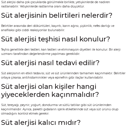
Süt alerjisi daha çok çocuklarda görülmekle birlikte, yetişkinlerde de nadiren
rastlanabilir. Yetişkinlerde rastlanma oranı daha düşüktür.
Süt alerjisinin belirtileri nelerdir?
Belirtiler arasında deri döküntüleri, kaşıntı, karın ağrısı, şişkinlik, nefes darlığı ve
anafilaksi gibi ciddi reaksiyonlar bulunabilir.
Süt alerjisi teşhisi nasıl konulur?
Teşhis genellikle deri testleri, kan testleri ve eliminasyon diyetleri ile konulur. Bir alerji
uzmanı tarafından değerlendirme yapılması gereklidir.
Süt alerjisi nasıl tedavi edilir?
Süt alerjisinin en etkili tedavisi, süt ve süt ürünlerinden tamamen kaçınmaktır. Belirtiler
ortaya çıkarsa, antihistaminikler veya epinefrin gibi ilaçlar kullanılabilir.
Süt alerjisi olan kişiler hangi
yiyeceklerden kaçınmalıdır?
Süt, tereyağı, peynir, yoğurt, dondurma ve sütlü tatlılar gibi süt ürünlerinden
kaçınılmalıdır. Ayrıca, paketli gıdaların içerik etiketlerinde süt veya süt ürünü olup
olmadığını kontrol etmek gerekir.
Süt alerjisi kalıcı mıdır?