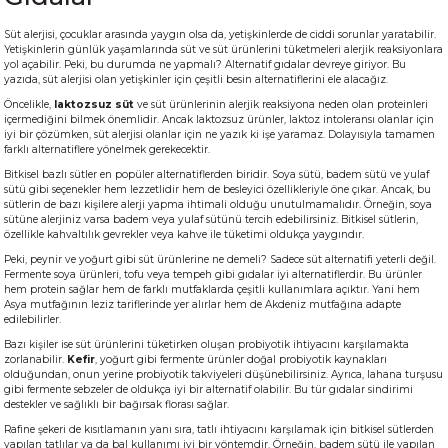
Süt alerjisi, çocuklar arasında yaygın olsa da, yetişkinlerde de ciddi sorunlar yaratabilir.
Yetişkinlerin günlük yaşamlarında süt ve süt ürünlerini tüketmeleri alerjik reaksiyonlara
yol açabilir. Peki, bu durumda ne yapmalı? Alternatif gıdalar devreye giriyor. Bu
yazıda, süt alerjisi olan yetişkinler için çeşitli besin alternatiflerini ele alacağız.
Öncelikle,
laktozsuz süt
ve süt ürünlerinin alerjik reaksiyona neden olan proteinleri
içermediğini bilmek önemlidir. Ancak laktozsuz ürünler, laktoz intoleransı olanlar için
iyi bir çözümken, süt alerjisi olanlar için ne yazık ki işe yaramaz. Dolayısıyla tamamen
farklı alternatiflere yönelmek gerekecektir.
Bitkisel bazlı sütler en popüler alternatiflerden biridir. Soya sütü, badem sütü ve yulaf
sütü gibi seçenekler hem lezzetlidir hem de besleyici özellikleriyle öne çıkar. Ancak, bu
sütlerin de bazı kişilere alerji yapma ihtimali olduğu unutulmamalıdır. Örneğin, soya
sütüne alerjiniz varsa badem veya yulaf sütünü tercih edebilirsiniz. Bitkisel sütlerin,
özellikle kahvaltılık gevrekler veya kahve ile tüketimi oldukça yaygındır.
Peki, peynir ve yoğurt gibi süt ürünlerine ne demeli? Sadece süt alternatifi yeterli değil.
Fermente soya ürünleri, tofu veya tempeh gibi gıdalar iyi alternatiflerdir. Bu ürünler
hem protein sağlar hem de farklı mutfaklarda çeşitli kullanımlara açıktır. Yani hem
Asya mutfağının leziz tariflerinde yer alırlar hem de Akdeniz mutfağına adapte
edilebilirler.
Bazı kişiler ise süt ürünlerini tüketirken oluşan probiyotik ihtiyacını karşılamakta
zorlanabilir.
Kefir
, yoğurt gibi fermente ürünler doğal probiyotik kaynakları
olduğundan, onun yerine probiyotik takviyeleri düşünebilirsiniz. Ayrıca, lahana turşusu
gibi fermente sebzeler de oldukça iyi bir alternatif olabilir. Bu tür gıdalar sindirimi
destekler ve sağlıklı bir bağırsak florası sağlar.
Rafine şekeri de kısıtlamanın yanı sıra, tatlı ihtiyacını karşılamak için bitkisel sütlerden
yapılan tatlılar ya da bal kullanımı iyi bir yöntemdir. Örneğin, badem sütü ile yapılan