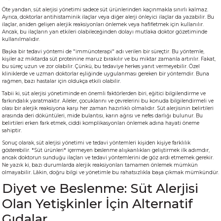
Öte yandan, süt alerjisi yönetimi sadece süt ürünlerinden kaçınmakla sınırlı kalmaz.
Ayrıca, doktorlar antihistaminik ilaçlar veya diğer alerji önleyici ilaçlar da yazabilir. Bu
ilaçlar, aniden gelişen alerjik reaksiyonları önlemek veya hafifletmek için kullanılır.
Ancak, bu ilaçların yan etkileri olabileceğinden dolayı mutlaka doktor gözetiminde
kullanılmalıdır.
Başka bir tedavi yöntemi de "immünoterapi" adı verilen bir süreçtir. Bu yöntemle,
kişiler az miktarda süt proteinine maruz bırakılır ve bu miktar zamanla artırılır. Fakat,
bu süreç uzun ve zor olabilir. Çünkü, bu tedaviye herkes yanıt vermeyebilir. Özel
kliniklerde ve uzman doktorlar eşliğinde uygulanması gereken bir yöntemdir. Buna
rağmen, bazı hastalar için oldukça etkili olabilir.
Tabii ki, süt alerjisi yönetiminde en önemli faktörlerden biri, eğitici bilgilendirme ve
farkındalık yaratmaktır. Aileler, çocuklarını ve çevrelerini bu konuda bilgilendirmeli ve
olası bir alerjik reaksiyona karşı her zaman hazırlıklı olmalıdır. Süt alerjisinin belirtileri
arasında deri döküntüleri, mide bulantısı, karın ağrısı ve nefes darlığı bulunur. Bu
belirtileri erken fark etmek, ciddi komplikasyonları önlemek adına hayati öneme
sahiptir.
Sonuç olarak, süt alerjisi yönetimi ve tedavi yöntemleri kişiden kişiye farklılık
gösterebilir. *Süt ürünleri* içermeyen beslenme alışkanlıkları geliştirmek ilk adımdır,
ancak doktorun sunduğu ilaçları ve tedavi yöntemlerini de göz ardı etmemek gerekir.
Ne yazık ki, bazı durumlarda alerjik reaksiyonları tamamen önlemek mümkün
olmayabilir. Lâkin, doğru bilgi ve yönetimle bu rahatsızlıkla başa çıkmak mümkündür.
Diyet ve Beslenme: Süt Alerjisi
Olan Yetişkinler İçin Alternatif
Gıdalar