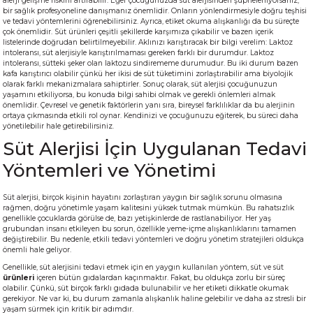
alerji gelişme riskini artırabilir. Eğer çocuğunuzda süt alerjisinden şüpheleniyorsanız,
bir sağlık profesyoneline danışmanız önemlidir. Onların yönlendirmesiyle doğru teşhisi
ve tedavi yöntemlerini öğrenebilirsiniz. Ayrıca, etiket okuma alışkanlığı da bu süreçte
çok önemlidir. Süt ürünleri çeşitli şekillerde karşımıza çıkabilir ve bazen içerik
listelerinde doğrudan belirtilmeyebilir. Aklınızı karıştıracak bir bilgi verelim: Laktoz
intoleransı, süt alerjisiyle karıştırılmaması gereken farklı bir durumdur. Laktoz
intoleransı, sütteki şeker olan laktozu sindirememe durumudur. Bu iki durum bazen
kafa karıştırıcı olabilir çünkü her ikisi de süt tüketimini zorlaştırabilir ama biyolojik
olarak farklı mekanizmalara sahiptirler. Sonuç olarak, süt alerjisi çocuğunuzun
yaşamını etkiliyorsa, bu konuda bilgi sahibi olmak ve gerekli önlemleri almak
önemlidir. Çevresel ve genetik faktörlerin yanı sıra, bireysel farklılıklar da bu alerjinin
ortaya çıkmasında etkili rol oynar. Kendinizi ve çocuğunuzu eğiterek, bu süreci daha
yönetilebilir hale getirebilirsiniz.
Süt Alerjisi İçin Uygulanan Tedavi
Yöntemleri ve Yönetimi
Süt alerjisi, birçok kişinin hayatını zorlaştıran yaygın bir sağlık sorunu olmasına
rağmen, doğru yönetimle yaşam kalitesini yüksek tutmak mümkün. Bu rahatsızlık
genellikle çocuklarda görülse de, bazı yetişkinlerde de rastlanabiliyor. Her yaş
grubundan insanı etkileyen bu sorun, özellikle yeme-içme alışkanlıklarını tamamen
değiştirebilir. Bu nedenle, etkili tedavi yöntemleri ve doğru yönetim stratejileri oldukça
önemli hale geliyor.
Genellikle, süt alerjisini tedavi etmek için en yaygın kullanılan yöntem, süt ve süt
ürünleri
içeren bütün gıdalardan kaçınmaktır. Fakat, bu oldukça zorlu bir süreç
olabilir. Çünkü, süt birçok farklı gıdada bulunabilir ve her etiketi dikkatle okumak
gerekiyor. Ne var ki, bu durum zamanla alışkanlık haline gelebilir ve daha az stresli bir
yaşam sürmek için kritik bir adımdır.