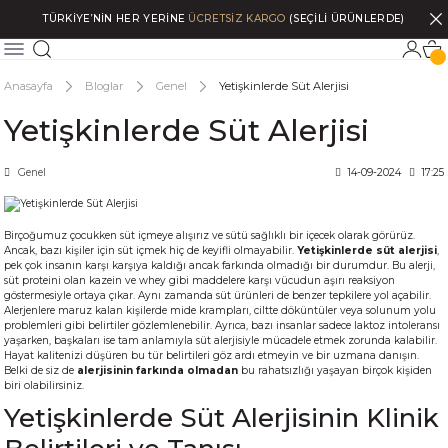
TÜRKİYE’NİN HER YERİNE
ÜCRETSİZ KARGO
(SEÇİLİ ÜRÜNLERDE)
Anasayfa
Bloglar
Genel
Yetişkinlerde Süt Alerjisi
Yetişkinlerde Süt Alerjisi
Genel
14-09-2024
17:25
Birçoğumuz çocukken süt içmeye alışırız ve sütü sağlıklı bir içecek olarak görürüz.
Ancak, bazı kişiler için süt içmek hiç de keyifli olmayabilir.
Yetişkinlerde süt alerjisi
,
pek çok insanın karşı karşıya kaldığı ancak farkında olmadığı bir durumdur. Bu alerji,
süt proteini olan kazein ve whey gibi maddelere karşı vücudun aşırı reaksiyon
göstermesiyle ortaya çıkar. Aynı zamanda süt ürünleri de benzer tepkilere yol açabilir.
Alerjenlere maruz kalan kişilerde mide krampları, ciltte döküntüler veya solunum yolu
problemleri gibi belirtiler gözlemlenebilir. Ayrıca, bazı insanlar sadece laktoz intoleransı
yaşarken, başkaları ise tam anlamıyla süt alerjisiyle mücadele etmek zorunda kalabilir.
Hayat kalitenizi düşüren bu tür belirtileri göz ardı etmeyin ve bir uzmana danışın.
Belki de siz de
alerjisinin farkında olmadan
bu rahatsızlığı yaşayan birçok kişiden
biri olabilirsiniz.
Yetişkinlerde Süt Alerjisinin Klinik