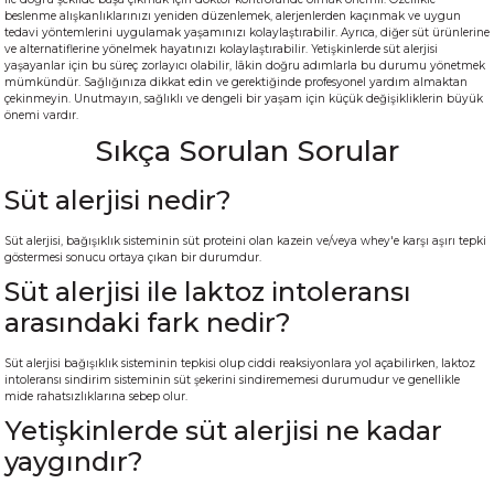
beslenme alışkanlıklarınızı yeniden düzenlemek, alerjenlerden kaçınmak ve uygun
tedavi yöntemlerini uygulamak yaşamınızı kolaylaştırabilir. Ayrıca, diğer süt ürünlerine
ve alternatiflerine yönelmek hayatınızı kolaylaştırabilir. Yetişkinlerde süt alerjisi
yaşayanlar için bu süreç zorlayıcı olabilir, lâkin doğru adımlarla bu durumu yönetmek
mümkündür. Sağlığınıza dikkat edin ve gerektiğinde profesyonel yardım almaktan
çekinmeyin. Unutmayın, sağlıklı ve dengeli bir yaşam için küçük değişikliklerin büyük
önemi vardır.
Sıkça Sorulan Sorular
Süt alerjisi nedir?
Süt alerjisi, bağışıklık sisteminin süt proteini olan kazein ve/veya whey'e karşı aşırı tepki
göstermesi sonucu ortaya çıkan bir durumdur.
Süt alerjisi ile laktoz intoleransı
arasındaki fark nedir?
Süt alerjisi bağışıklık sisteminin tepkisi olup ciddi reaksiyonlara yol açabilirken, laktoz
intoleransı sindirim sisteminin süt şekerini sindirememesi durumudur ve genellikle
mide rahatsızlıklarına sebep olur.
Yetişkinlerde süt alerjisi ne kadar
yaygındır?