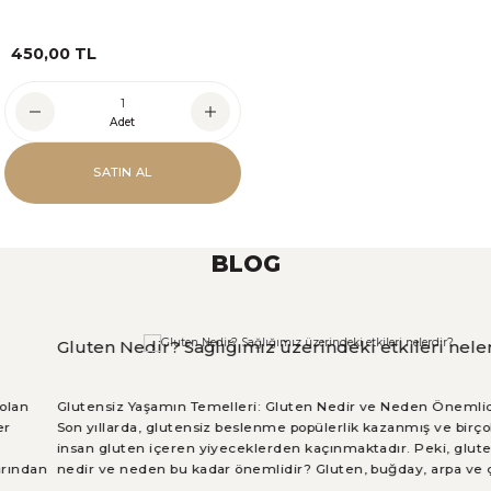
450,00 TL
Adet
SATIN AL
BLOG
Gluten Nedir? Sağlığımız üzerindeki etkileri nelerdir?
Glutensiz Yaşamın Temelleri: Gluten Nedir ve Neden Önemlidir?
Son yıllarda, glutensiz beslenme popülerlik kazanmış ve birçok
insan gluten içeren yiyeceklerden kaçınmaktadır. Peki, gluten
nedir ve neden bu kadar önemlidir? Gluten, buğday, arpa ve çavdar
gibi tahıllarda doğal olarak bulunan bir protein kompleksidir. Bu blog