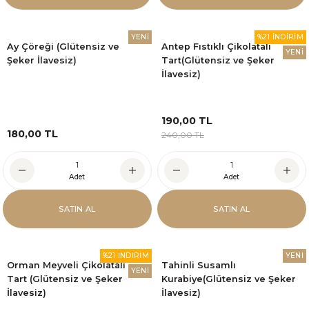
YENİ
%21 İNDİRİM
Ay Çöreği (Glütensiz ve
Antep Fıstıklı Çikolatalı
YENİ
Şeker İlavesiz)
Tart(Glütensiz ve Şeker
İlavesiz)
190,00 TL
180,00 TL
240,00 TL
Adet
Adet
SATIN AL
SATIN AL
%21 İNDİRİM
YENİ
Orman Meyveli Çikolatalı
Tahinli Susamlı
YENİ
Tart (Glütensiz ve Şeker
Kurabiye(Glütensiz ve Şeker
İlavesiz)
İlavesiz)