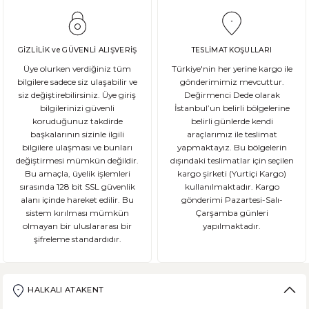
GİZLİLİK ve GÜVENLİ ALIŞVERİŞ
TESLİMAT KOŞULLARI
Üye olurken verdiğiniz tüm
Türkiye'nin her yerine kargo ile
bilgilere sadece siz ulaşabilir ve
gönderimimiz mevcuttur.
siz değiştirebilirsiniz. Üye giriş
Değirmenci Dede olarak
bilgilerinizi güvenli
İstanbul’un belirli bölgelerine
koruduğunuz takdirde
belirli günlerde kendi
başkalarının sizinle ilgili
araçlarımız ile teslimat
bilgilere ulaşması ve bunları
yapmaktayız. Bu bölgelerin
değiştirmesi mümkün değildir.
dışındaki teslimatlar için seçilen
Bu amaçla, üyelik işlemleri
kargo şirketi (Yurtiçi Kargo)
sırasında 128 bit SSL güvenlik
kullanılmaktadır. Kargo
alanı içinde hareket edilir. Bu
gönderimi Pazartesi-Salı-
sistem kırılması mümkün
Çarşamba günleri
olmayan bir uluslararası bir
yapılmaktadır.
şifreleme standardıdır.
HALKALI ATAKENT