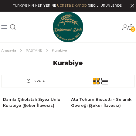
TÜRKİYE’NİN HER YERİNE
ÜCRETSİZ KARGO
(SEÇİLİ ÜRÜNLERDE)
0
Anasayfa
PASTANE
Kurabiye
Kurabiye
SIRALA
Damla Çikolatalı Siyez Unlu
Ata Tohum Biscotti - Selanik
Kurabiye (Şeker İlavesiz)
Gevreği (Şeker İlavesiz)