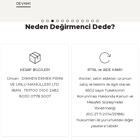
DEVAMI
yazısında, glutenin yapısı ve bileşenleri, sağlık üzerindeki etkileri,
çölyak hastalığı ve gluten intoleransı, gluten içeren yiyeceklerin
listesi, glutensiz diyetin faydaları, alternatif tahıllar ve daha fazlası
hakkında bilgi edineceksiniz. Ayrıca, glutensiz yaşam tarzını
Neden Değirmenci Dede?
benimsemek isteyenler için ipuçları ve öneriler de sunacağız.
Hazırlıklı olun, glutensiz yaşam tarzı hakkında her şeyi öğrenmek
için bu yazıyı takip edin!
HESAP BİLGİLERİ
İPTAL ve İADE HAKKI
Ünvan : DİKMEN EKMEK FIRINI
Alıcılar, satın aldıkları ürünün
VE UNLU MAMÜLLERİ LTD.
satış ve teslimi ile ilgili olarak
IBAN : TR1700 0100 2482
6502 sayılı Tüketicinin
8030 0778 5007
Korunması Hakkında Kanun ve
Mesafeli Sözleşmeler
Yönetmeliği
(RG:27.11.2014/29188)
hükümleri ile yürürlükteki diğer
yasalara tabidir.