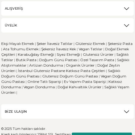
ALIŞVERİŞ
ÜYELİK
Ekşi Mayalı Ekmek
|
Şeker İlavesiz Tatlılar
|
Glütensiz Ekmek
|
Şekersiz Pasta
|
Ata Tohumu Ekmek
|
Şekersiz İlavesiz Kek
|
Vegan Tatlılar
|
Doğal Ekmek
Çeşitleri
|
Karabuğday Ekmeği
|
Siyez Ekmeği
|
Glutensiz Ürünler
|
Sağlıklı
Tatlılar
|
Butik Pasta
|
Doğum Günü Pastası
|
Özel Tasarım Pasta
|
Sağlıklı
Atıştırmalıklar
|
Artizan Dondurma
|
Organik Ürünler
|
Doğal Zeytin
Ürünleri
|
İstanbul Glutensiz Pastane
Katkısız Pasta Çeşitleri
|
Sağlıklı
Doğum Günü Pastası
|
Glutensiz Doğum Günü Pastası
|
Vegan Doğum
Günü Pastası
|
Online Tatlı Siparişi
|
Ev Yapımı Pasta Siparişi
|
Katkısız
Dondurma
|
Vegan Dondurma
|
Doğal Kahvaltılık Ürünler
|
Sağlıklı Yaşam
Ürünleri
|
BİZE ULAŞIN
© 2025 Tüm hakları saklıdır.
Kredi kartı bilgileriniz 256bit SSL Sertifikası ile %100 koruma altındadır.