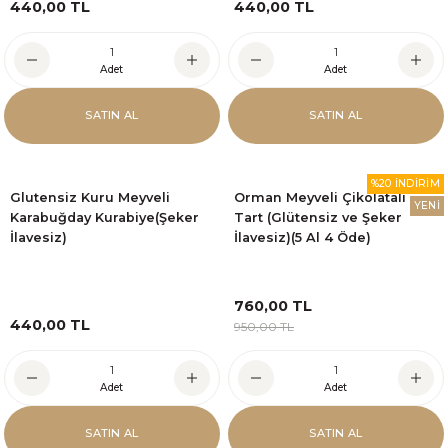
440,00 TL
440,00 TL
Adet
Adet
SATIN AL
SATIN AL
%20 İNDİRİM
Glutensiz Kuru Meyveli
Orman Meyveli Çikolatalı
YENİ
Karabuğday Kurabiye(Şeker
Tart (Glütensiz ve Şeker
İlavesiz)
İlavesiz)(5 Al 4 Öde)
760,00 TL
440,00 TL
950,00 TL
Adet
Adet
SATIN AL
SATIN AL