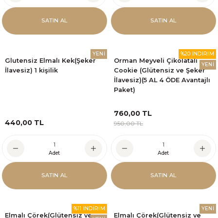
SATIN AL
SATIN AL
YENİ
%20 İNDİRİM
Glutensiz Elmalı Kek(Şeker
Orman Meyveli Çikolatalı
YENİ
İlavesiz) 1 kişilik
Cookie (Glütensiz ve Şeker
İlavesiz)(5 AL 4 ÖDE Avantajlı
Paket)
760,00 TL
440,00 TL
950,00 TL
Adet
Adet
SATIN AL
SATIN AL
%11 İNDİRİM
YENİ
Elmalı Çörek(Glütensiz ve
Elmalı Çörek(Glütensiz ve