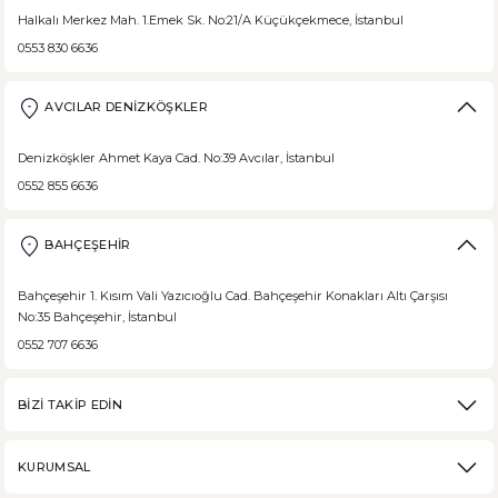
Halkalı Merkez Mah. 1.Emek Sk. No:21/A Küçükçekmece, İstanbul
0553 830 6636
AVCILAR DENİZKÖŞKLER
Denizköşkler Ahmet Kaya Cad. No:39 Avcılar, İstanbul
0552 855 6636
BAHÇEŞEHİR
Bahçeşehir 1. Kısım Vali Yazıcıoğlu Cad. Bahçeşehir Konakları Altı Çarşısı
No:35 Bahçeşehir, İstanbul
0552 707 6636
BİZİ TAKİP EDİN
KURUMSAL