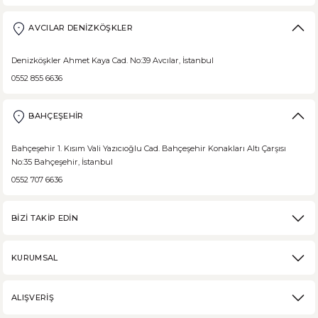
Borodinsky Rus Ekmeği
AVCILAR DENİZKÖŞKLER
Borodinsky Rus Ekmeği, rus siyah çavdar ekmeği olarak da bilinir. En 
Denizköşkler Ahmet Kaya Cad. No:39 Avcılar, İstanbul
0552 855 6636
BAHÇEŞEHİR
DEVAMI
Medovik Ballı Rus Pastası
Bahçeşehir 1. Kısım Vali Yazıcıoğlu Cad. Bahçeşehir Konakları Altı Çarşısı
No:35 Bahçeşehir, İstanbul
Medovik, Slav mutfağından dünyaya yayılmış bir pastadır. Eski Rusya fe
0552 707 6636
BİZİ TAKİP EDİN
DEVAMI
KURUMSAL
Karabuğday Nedir? Ne İşe Yarar?
ALIŞVERİŞ
Karabuğday, son zamanlarda sağlıklı beslenme trendinin artmasıyla popü