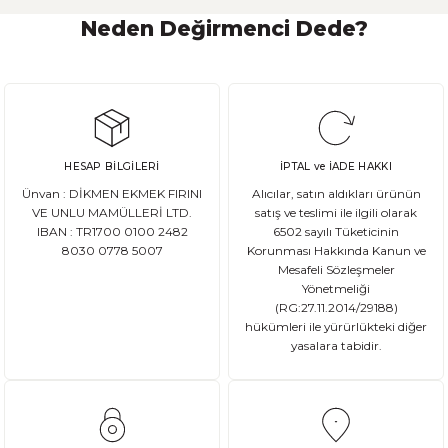
Neden Değirmenci Dede?
Ekşi Maya Nasıl Beslenmeli ve Saklanmalı?
Ekşi maya, birçok ekmek ve hamur işi tarifinde kullanılan önemli bir
HESAP BİLGİLERİ
İPTAL ve İADE HAKKI
DEVAMI
Ünvan : DİKMEN EKMEK FIRINI
Alıcılar, satın aldıkları ürünün
Ata Tohum Nedir?
VE UNLU MAMÜLLERİ LTD.
satış ve teslimi ile ilgili olarak
IBAN : TR1700 0100 2482
6502 sayılı Tüketicinin
8030 0778 5007
Korunması Hakkında Kanun ve
Ata tohum, tarımda kullanılan ve genetik olarak değişmemiş olan gelene
Mesafeli Sözleşmeler
Yönetmeliği
(RG:27.11.2014/29188)
hükümleri ile yürürlükteki diğer
yasalara tabidir.
DEVAMI
Gluten Nedir? Sağlığımız üzerindeki etkileri nelerdir?
Glutensiz Yaşamın Temelleri: Gluten Nedir ve Neden Önemlidir? Son yıll