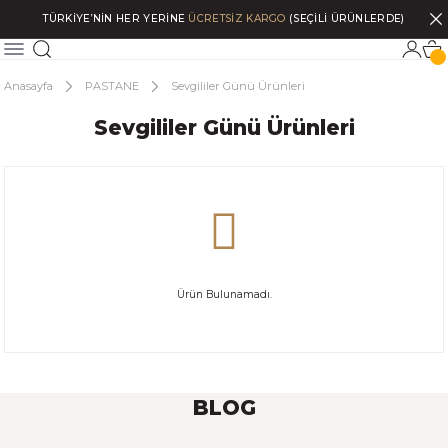
TÜRKİYE’NİN HER YERİNE
ÜCRETSİZ KARGO
(SEÇİLİ ÜRÜNLERDE)
Anasayfa
PASTANE
Sevgililer Günü Ürünleri
Sevgililer Günü Ürünleri
Ürün Bulunamadı.
BLOG