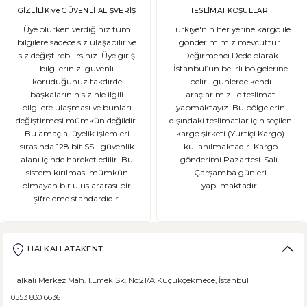
GİZLİLİK ve GÜVENLİ ALIŞVERİŞ
TESLİMAT KOŞULLARI
Üye olurken verdiğiniz tüm
Türkiye'nin her yerine kargo ile
bilgilere sadece siz ulaşabilir ve
gönderimimiz mevcuttur.
siz değiştirebilirsiniz. Üye giriş
Değirmenci Dede olarak
DEVAMI
bilgilerinizi güvenli
İstanbul’un belirli bölgelerine
Ekşi Mayalı Ekmek Tüketmemiz için 10 Neden
koruduğunuz takdirde
belirli günlerde kendi
başkalarının sizinle ilgili
araçlarımız ile teslimat
bilgilere ulaşması ve bunları
yapmaktayız. Bu bölgelerin
Ekmek ve ekmek ürünleri için sağlıklı olmadıklarına dair kötü bir ina
değiştirmesi mümkün değildir.
dışındaki teslimatlar için seçilen
Bu amaçla, üyelik işlemleri
kargo şirketi (Yurtiçi Kargo)
sırasında 128 bit SSL güvenlik
kullanılmaktadır. Kargo
alanı içinde hareket edilir. Bu
gönderimi Pazartesi-Salı-
sistem kırılması mümkün
Çarşamba günleri
DEVAMI
olmayan bir uluslararası bir
yapılmaktadır.
şifreleme standardıdır.
Şeker Hastaları Hangi Tür Ekmekleri Tüketmelidir?
Ülkemizde beslenme alışkanlıklarına bağlı şeker hastalığı ne yazık ki
HALKALI ATAKENT
Halkalı Merkez Mah. 1.Emek Sk. No:21/A Küçükçekmece, İstanbul
0553 830 6636
DEVAMI