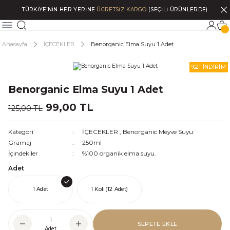
TÜRKİYE’NİN HER YERİNE
ÜCRETSİZ KARGO
(SEÇİLİ ÜRÜNLERDE)
Anasayfa
İÇECEKLER
Benorganic Elma Suyu 1 Adet
%21 İNDİRİM
Benorganic Elma Suyu 1 Adet
99,00 TL
125,00 TL
Kategori
İÇECEKLER
,
Benorganic Meyve Suyu
Gramaj
250ml
İçindekiler
%100 organik elma suyu.
Adet
1 Adet
1 Koli(12 Adet)
SEPETE EKLE
Adet