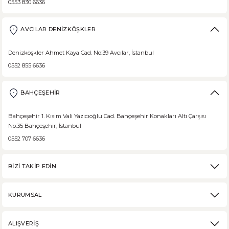
0553 830 6636
AVCILAR DENİZKÖŞKLER
Denizköşkler Ahmet Kaya Cad. No:39 Avcılar, İstanbul
0552 855 6636
BAHÇEŞEHİR
Bahçeşehir 1. Kısım Vali Yazıcıoğlu Cad. Bahçeşehir Konakları Altı Çarşısı
No:35 Bahçeşehir, İstanbul
0552 707 6636
BİZİ TAKİP EDİN
KURUMSAL
ALIŞVERİŞ