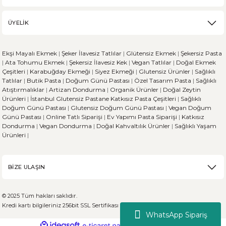
ÜYELİK
Ekşi Mayalı Ekmek
|
Şeker İlavesiz Tatlılar
|
Glütensiz Ekmek
|
Şekersiz Pasta
|
Ata Tohumu Ekmek
|
Şekersiz İlavesiz Kek
|
Vegan Tatlılar
|
Doğal Ekmek
Çeşitleri
|
Karabuğday Ekmeği
|
Siyez Ekmeği
|
Glutensiz Ürünler
|
Sağlıklı
Tatlılar
|
Butik Pasta
|
Doğum Günü Pastası
|
Özel Tasarım Pasta
|
Sağlıklı
Atıştırmalıklar
|
Artizan Dondurma
|
Organik Ürünler
|
Doğal Zeytin
Ürünleri
|
İstanbul Glutensiz Pastane
Katkısız Pasta Çeşitleri
|
Sağlıklı
Doğum Günü Pastası
|
Glutensiz Doğum Günü Pastası
|
Vegan Doğum
Günü Pastası
|
Online Tatlı Siparişi
|
Ev Yapımı Pasta Siparişi
|
Katkısız
Dondurma
|
Vegan Dondurma
|
Doğal Kahvaltılık Ürünler
|
Sağlıklı Yaşam
Ürünleri
|
BİZE ULAŞIN
© 2025 Tüm hakları saklıdır.
Kredi kartı bilgileriniz 256bit SSL Sertifikası ile %100 koruma altındadır.
WhatsApp Sipariş
ideasoft
ile
e-