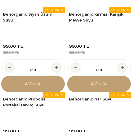
%21 İNDİRİM
%21 İNDİRİM
Benorganic Siyah Üzüm
Benorganic Kırmızı Karışık
Suyu
Meyve Suyu
99,00 TL
99,00 TL
125,00 TL
125,00 TL
Adet
Adet
SATIN AL
SATIN AL
%21 İNDİRİM
%21 İNDİRİM
Benorganic Propolis
Benorganic Nar Suyu
Portakal Havuç Suyu
99,00 TL
99,00 TL