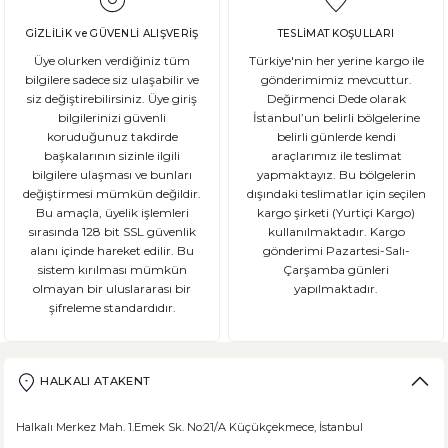
GİZLİLİK ve GÜVENLİ ALIŞVERİŞ
TESLİMAT KOŞULLARI
Üye olurken verdiğiniz tüm
Türkiye'nin her yerine kargo ile
bilgilere sadece siz ulaşabilir ve
gönderimimiz mevcuttur.
siz değiştirebilirsiniz. Üye giriş
Değirmenci Dede olarak
bilgilerinizi güvenli
İstanbul’un belirli bölgelerine
koruduğunuz takdirde
belirli günlerde kendi
başkalarının sizinle ilgili
araçlarımız ile teslimat
bilgilere ulaşması ve bunları
yapmaktayız. Bu bölgelerin
değiştirmesi mümkün değildir.
dışındaki teslimatlar için seçilen
Bu amaçla, üyelik işlemleri
kargo şirketi (Yurtiçi Kargo)
sırasında 128 bit SSL güvenlik
kullanılmaktadır. Kargo
alanı içinde hareket edilir. Bu
gönderimi Pazartesi-Salı-
sistem kırılması mümkün
Çarşamba günleri
olmayan bir uluslararası bir
yapılmaktadır.
şifreleme standardıdır.
HALKALI ATAKENT
Halkalı Merkez Mah. 1.Emek Sk. No:21/A Küçükçekmece, İstanbul