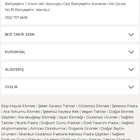
Bahçeşehir 1. Kısım Vali Yazıcıoğlu Cad. Bahçeşehir Konakları Altı Çarşısı
No:35 Bahçeşehir, İstanbul
0552 707 6636
BİZİ TAKİP EDİN
KURUMSAL
ALIŞVERİŞ
ÜYELİK
Ekşi Mayalı Ekmek
|
Şeker İlavesiz Tatlılar
|
Glütensiz Ekmek
|
Şekersiz Pasta
|
Ata Tohumu Ekmek
|
Şekersiz İlavesiz Kek
|
Vegan Tatlılar
|
Doğal Ekmek
Çeşitleri
|
Karabuğday Ekmeği
|
Siyez Ekmeği
|
Glutensiz Ürünler
|
Sağlıklı
Tatlılar
|
Butik Pasta
|
Doğum Günü Pastası
|
Özel Tasarım Pasta
|
Sağlıklı
Atıştırmalıklar
|
Artizan Dondurma
|
Organik Ürünler
|
Doğal Zeytin
Ürünleri
|
İstanbul Glutensiz Pastane
Katkısız Pasta Çeşitleri
|
Sağlıklı
Doğum Günü Pastası
|
Glutensiz Doğum Günü Pastası
|
Vegan Doğum