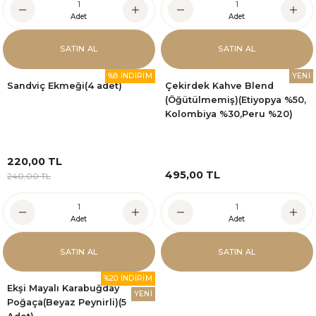
Adet
Adet
SATIN AL
SATIN AL
%8 İNDİRİM
YENİ
Sandviç Ekmeği(4 adet)
Çekirdek Kahve Blend
(Öğütülmemiş)(Etiyopya %50,
Kolombiya %30,Peru %20)
220,00 TL
495,00 TL
240,00 TL
Adet
Adet
SATIN AL
SATIN AL
%20 İNDİRİM
Ekşi Mayalı Karabuğday
YENİ
Poğaça(Beyaz Peynirli)(5