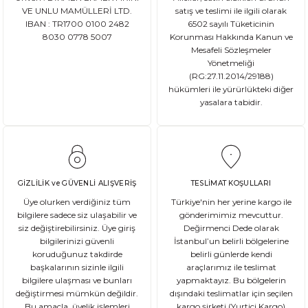
VE UNLU MAMÜLLERİ LTD.
satış ve teslimi ile ilgili olarak
IBAN : TR1700 0100 2482
6502 sayılı Tüketicinin
8030 0778 5007
Korunması Hakkında Kanun ve
Mesafeli Sözleşmeler
Yönetmeliği
(RG:27.11.2014/29188)
hükümleri ile yürürlükteki diğer
yasalara tabidir.
GİZLİLİK ve GÜVENLİ ALIŞVERİŞ
TESLİMAT KOŞULLARI
Üye olurken verdiğiniz tüm
Türkiye'nin her yerine kargo ile
bilgilere sadece siz ulaşabilir ve
gönderimimiz mevcuttur.
siz değiştirebilirsiniz. Üye giriş
Değirmenci Dede olarak
bilgilerinizi güvenli
İstanbul’un belirli bölgelerine
koruduğunuz takdirde
belirli günlerde kendi
başkalarının sizinle ilgili
araçlarımız ile teslimat
bilgilere ulaşması ve bunları
yapmaktayız. Bu bölgelerin
değiştirmesi mümkün değildir.
dışındaki teslimatlar için seçilen
Bu amaçla, üyelik işlemleri
kargo şirketi (Yurtiçi Kargo)