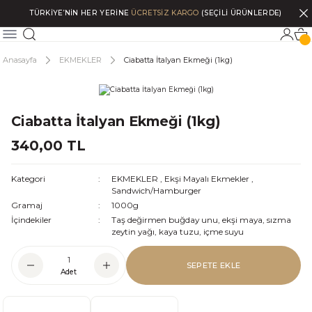
TÜRKİYE’NİN HER YERİNE
ÜCRETSİZ KARGO
(SEÇİLİ ÜRÜNLERDE)
Anasayfa
EKMEKLER
Ciabatta İtalyan Ekmeği (1kg)
Ciabatta İtalyan Ekmeği (1kg)
340,00 TL
Kategori
EKMEKLER
,
Ekşi Mayalı Ekmekler
,
Sandwich/Hamburger
Gramaj
1000g
İçindekiler
Taş değirmen buğday unu, ekşi maya, sızma
zeytin yağı, kaya tuzu, içme suyu
SEPETE EKLE
Adet