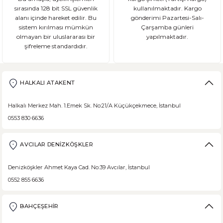
sırasında 128 bit SSL güvenlik
kullanılmaktadır. Kargo
alanı içinde hareket edilir. Bu
gönderimi Pazartesi-Salı-
sistem kırılması mümkün
Çarşamba günleri
olmayan bir uluslararası bir
yapılmaktadır.
şifreleme standardıdır.
HALKALI ATAKENT
Halkalı Merkez Mah. 1.Emek Sk. No:21/A Küçükçekmece, İstanbul
0553 830 6636
AVCILAR DENİZKÖŞKLER
Denizköşkler Ahmet Kaya Cad. No:39 Avcılar, İstanbul
0552 855 6636
BAHÇEŞEHİR