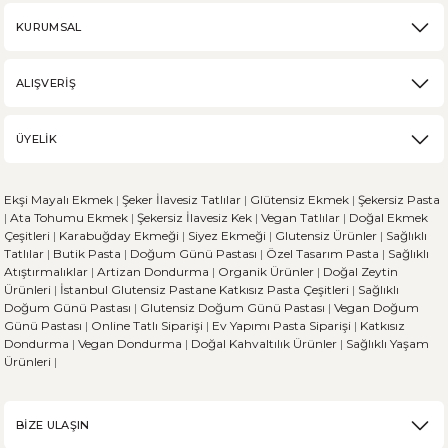
KURUMSAL
ALIŞVERİŞ
ÜYELİK
Ekşi Mayalı Ekmek
|
Şeker İlavesiz Tatlılar
|
Glütensiz Ekmek
|
Şekersiz Pasta
|
Ata Tohumu Ekmek
|
Şekersiz İlavesiz Kek
|
Vegan Tatlılar
|
Doğal Ekmek
Çeşitleri
|
Karabuğday Ekmeği
|
Siyez Ekmeği
|
Glutensiz Ürünler
|
Sağlıklı
Tatlılar
|
Butik Pasta
|
Doğum Günü Pastası
|
Özel Tasarım Pasta
|
Sağlıklı
Atıştırmalıklar
|
Artizan Dondurma
|
Organik Ürünler
|
Doğal Zeytin
Ürünleri
|
İstanbul Glutensiz Pastane
Katkısız Pasta Çeşitleri
|
Sağlıklı
Doğum Günü Pastası
|
Glutensiz Doğum Günü Pastası
|
Vegan Doğum
Günü Pastası
|
Online Tatlı Siparişi
|
Ev Yapımı Pasta Siparişi
|
Katkısız
Dondurma
|
Vegan Dondurma
|
Doğal Kahvaltılık Ürünler
|
Sağlıklı Yaşam
Ürünleri
|
BİZE ULAŞIN