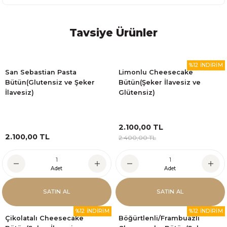
Tavsiye Ürünler
%12 İNDİRİM
San Sebastian Pasta
Limonlu Cheesecake
Bütün(Glutensiz ve Şeker
Bütün(Şeker İlavesiz ve
İlavesiz)
Glütensiz)
2.100,00 TL
2.100,00 TL
2.400,00 TL
Adet
Adet
SATIN AL
SATIN AL
%12 İNDİRİM
%12 İNDİRİM
Çikolatalı Cheesecake
Böğürtlenli/Frambuazlı