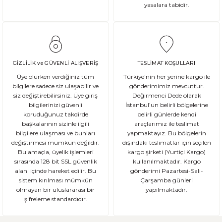
yasalara tabidir.
GİZLİLİK ve GÜVENLİ ALIŞVERİŞ
TESLİMAT KOŞULLARI
Üye olurken verdiğiniz tüm
Türkiye'nin her yerine kargo ile
bilgilere sadece siz ulaşabilir ve
gönderimimiz mevcuttur.
siz değiştirebilirsiniz. Üye giriş
Değirmenci Dede olarak
bilgilerinizi güvenli
İstanbul’un belirli bölgelerine
koruduğunuz takdirde
belirli günlerde kendi
başkalarının sizinle ilgili
araçlarımız ile teslimat
bilgilere ulaşması ve bunları
yapmaktayız. Bu bölgelerin
değiştirmesi mümkün değildir.
dışındaki teslimatlar için seçilen
Bu amaçla, üyelik işlemleri
kargo şirketi (Yurtiçi Kargo)
sırasında 128 bit SSL güvenlik
kullanılmaktadır. Kargo
alanı içinde hareket edilir. Bu
gönderimi Pazartesi-Salı-
sistem kırılması mümkün
Çarşamba günleri
olmayan bir uluslararası bir
yapılmaktadır.
şifreleme standardıdır.