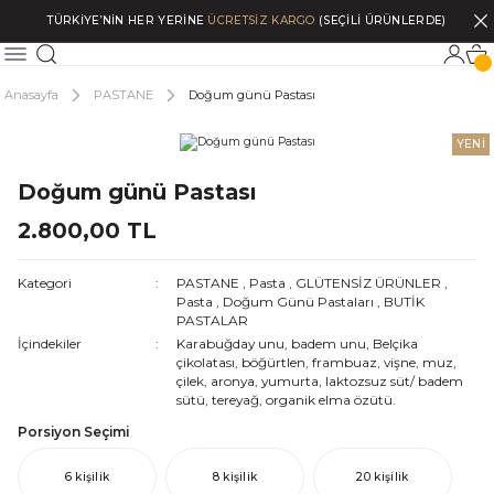
TÜRKİYE’NİN HER YERİNE
ÜCRETSİZ KARGO
(SEÇİLİ ÜRÜNLERDE)
Anasayfa
PASTANE
Doğum günü Pastası
YENİ
Doğum günü Pastası
2.800,00 TL
Kategori
PASTANE
,
Pasta
,
GLÜTENSİZ ÜRÜNLER
,
Pasta
,
Doğum Günü Pastaları
,
BUTİK
PASTALAR
İçindekiler
Karabuğday unu, badem unu, Belçika
çikolatası, böğürtlen, frambuaz, vişne, muz,
çilek, aronya, yumurta, laktozsuz süt/ badem
sütü, tereyağ, organik elma özütü.
Porsiyon Seçimi
6 kişilik
8 kişilik
20 kişilik