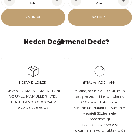
Adet
Adet
SATIN AL
SATIN AL
Neden Değirmenci Dede?
HESAP BİLGİLERİ
İPTAL ve İADE HAKKI
Ünvan : DİKMEN EKMEK FIRINI
Alıcılar, satın aldıkları ürünün
VE UNLU MAMÜLLERİ LTD.
satış ve teslimi ile ilgili olarak
IBAN : TR1700 0100 2482
6502 sayılı Tüketicinin
8030 0778 5007
Korunması Hakkında Kanun ve
Mesafeli Sözleşmeler
Yönetmeliği
(RG:27.11.2014/29188)
hükümleri ile yürürlükteki diğer