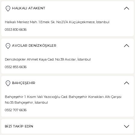
HALKALI ATAKENT
Halkalı Merkez Mah. 1.Emek Sk. No:21/A Küçükçekmece, İstanbul
0553 830 6636
AVCILAR DENİZKÖŞKLER
Denizköşkler Ahmet Kaya Cad. No:39 Avcılar, İstanbul
0552 855 6636
BAHÇEŞEHİR
Bahçeşehir 1. Kısım Vali Yazıcıoğlu Cad. Bahçeşehir Konakları Altı Çarşısı
No:35 Bahçeşehir, İstanbul
0552 707 6636
BİZİ TAKİP EDİN