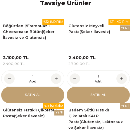
Tavsiye Ürünler
%12 İNDİRİM
%11 İNDİRİM
Böğürtlenli/Frambuazlı
Glutensiz Meyveli
YENİ
Cheesecake Bütün(Şeker
Pasta(Şeker İlavesiz)
İlavesiz ve Glutensiz)
2.100,00 TL
2.400,00 TL
2.400,00 TL
2.700,00 TL
Adet
Adet
SATIN AL
SATIN AL
%11 İNDİRİM
YENİ
Glütensiz Fıstıklı Çikolatalı
Badem Sütlü Fıstıklı
YENİ
Pasta(Şeker İlavesiz)
Çikolatalı KALP
Pasta(Glutensiz, Laktozsuz
ve Şeker İlavesiz)