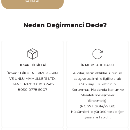
SATIN AL
Neden Değirmenci Dede?
HESAP BİLGİLERİ
İPTAL ve İADE HAKKI
Ünvan : DİKMEN EKMEK FIRINI
Alıcılar, satın aldıkları ürünün
VE UNLU MAMÜLLERİ LTD.
satış ve teslimi ile ilgili olarak
IBAN : TR1700 0100 2482
6502 sayılı Tüketicinin
8030 0778 5007
Korunması Hakkında Kanun ve
Mesafeli Sözleşmeler
Yönetmeliği
(RG:27.11.2014/29188)
hükümleri ile yürürlükteki diğer
yasalara tabidir.