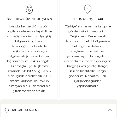
GİZLİLİK ve GÜVENLİ ALIŞVERİŞ
TESLİMAT KOŞULLARI
Üye olurken verdiğiniz tüm
Türkiye'nin her yerine kargo ile
bilgilere sadece siz ulaşabilir ve
gönderimimiz mevcuttur.
siz değiştirebilirsiniz. Üye giriş
Değirmenci Dede olarak
bilgilerinizi güvenli
İstanbul’un belirli bölgelerine
koruduğunuz takdirde
belirli günlerde kendi
başkalarının sizinle ilgili
araçlarımız ile teslimat
bilgilere ulaşması ve bunları
yapmaktayız. Bu bölgelerin
değiştirmesi mümkün değildir.
dışındaki teslimatlar için seçilen
Bu amaçla, üyelik işlemleri
kargo şirketi (Yurtiçi Kargo)
sırasında 128 bit SSL güvenlik
kullanılmaktadır. Kargo
alanı içinde hareket edilir. Bu
gönderimi Pazartesi-Salı-
sistem kırılması mümkün
Çarşamba günleri
olmayan bir uluslararası bir
yapılmaktadır.
şifreleme standardıdır.
HALKALI ATAKENT