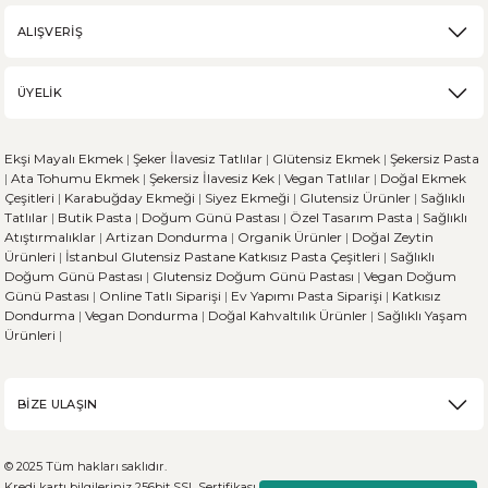
ALIŞVERİŞ
ÜYELİK
Ekşi Mayalı Ekmek
|
Şeker İlavesiz Tatlılar
|
Glütensiz Ekmek
|
Şekersiz Pasta
|
Ata Tohumu Ekmek
|
Şekersiz İlavesiz Kek
|
Vegan Tatlılar
|
Doğal Ekmek
Çeşitleri
|
Karabuğday Ekmeği
|
Siyez Ekmeği
|
Glutensiz Ürünler
|
Sağlıklı
Tatlılar
|
Butik Pasta
|
Doğum Günü Pastası
|
Özel Tasarım Pasta
|
Sağlıklı
Atıştırmalıklar
|
Artizan Dondurma
|
Organik Ürünler
|
Doğal Zeytin
Ürünleri
|
İstanbul Glutensiz Pastane
Katkısız Pasta Çeşitleri
|
Sağlıklı
Doğum Günü Pastası
|
Glutensiz Doğum Günü Pastası
|
Vegan Doğum
Günü Pastası
|
Online Tatlı Siparişi
|
Ev Yapımı Pasta Siparişi
|
Katkısız
Dondurma
|
Vegan Dondurma
|
Doğal Kahvaltılık Ürünler
|
Sağlıklı Yaşam
Ürünleri
|
BİZE ULAŞIN
© 2025 Tüm hakları saklıdır.
Kredi kartı bilgileriniz 256bit SSL Sertifikası ile %100 koruma altındadır.