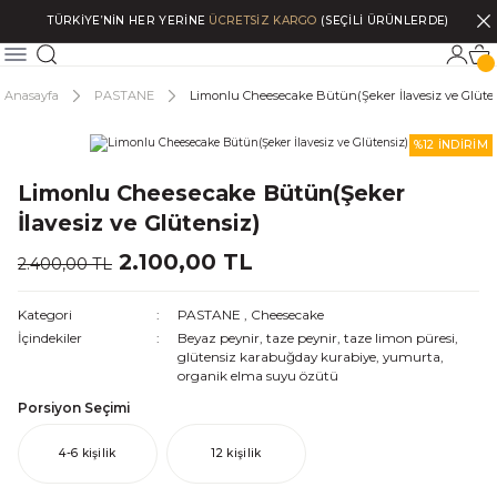
TÜRKİYE’NİN HER YERİNE
ÜCRETSİZ KARGO
(SEÇİLİ ÜRÜNLERDE)
Anasayfa
PASTANE
Limonlu Cheesecake Bütün(Şeker İlavesiz ve Glüte
%12 İNDİRİM
Limonlu Cheesecake Bütün(Şeker
İlavesiz ve Glütensiz)
2.100,00 TL
2.400,00 TL
Kategori
PASTANE
,
Cheesecake
İçindekiler
Beyaz peynir, taze peynir, taze limon püresi,
glütensiz karabuğday kurabiye, yumurta,
organik elma suyu özütü
Porsiyon Seçimi
4-6 kişilik
12 kişilik