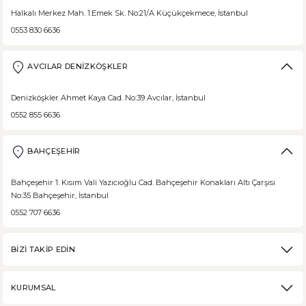
Halkalı Merkez Mah. 1.Emek Sk. No:21/A Küçükçekmece, İstanbul
0553 830 6636
AVCILAR DENİZKÖŞKLER
Denizköşkler Ahmet Kaya Cad. No:39 Avcılar, İstanbul
0552 855 6636
BAHÇEŞEHİR
Bahçeşehir 1. Kısım Vali Yazıcıoğlu Cad. Bahçeşehir Konakları Altı Çarşısı
No:35 Bahçeşehir, İstanbul
0552 707 6636
BİZİ TAKİP EDİN
KURUMSAL