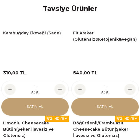
Tavsiye Ürünler
Karabuğday Ekmeği (Sade)
Fit Kraker
(Glutensiz&Ketojenik&Vegan)
310,00 TL
540,00 TL
Adet
Adet
SATIN AL
SATIN AL
%12 İNDİRİM
%12 İNDİRİM
Limonlu Cheesecake
Böğürtlenli/Frambuazlı
Bütün(Şeker İlavesiz ve
Cheesecake Bütün(Şeker
Glütensiz)
İlavesiz ve Glutensiz)