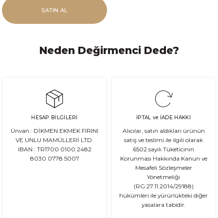
SATIN AL
Neden Değirmenci Dede?
HESAP BİLGİLERİ
İPTAL ve İADE HAKKI
Ünvan : DİKMEN EKMEK FIRINI
Alıcılar, satın aldıkları ürünün
VE UNLU MAMÜLLERİ LTD.
satış ve teslimi ile ilgili olarak
IBAN : TR1700 0100 2482
6502 sayılı Tüketicinin
8030 0778 5007
Korunması Hakkında Kanun ve
Mesafeli Sözleşmeler
Yönetmeliği
(RG:27.11.2014/29188)
hükümleri ile yürürlükteki diğer
yasalara tabidir.