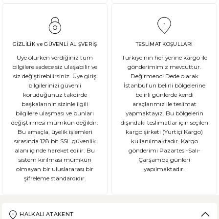
GİZLİLİK ve GÜVENLİ ALIŞVERİŞ
TESLİMAT KOŞULLARI
Üye olurken verdiğiniz tüm
Türkiye'nin her yerine kargo ile
bilgilere sadece siz ulaşabilir ve
gönderimimiz mevcuttur.
siz değiştirebilirsiniz. Üye giriş
Değirmenci Dede olarak
bilgilerinizi güvenli
İstanbul’un belirli bölgelerine
koruduğunuz takdirde
belirli günlerde kendi
başkalarının sizinle ilgili
araçlarımız ile teslimat
bilgilere ulaşması ve bunları
yapmaktayız. Bu bölgelerin
değiştirmesi mümkün değildir.
dışındaki teslimatlar için seçilen
Bu amaçla, üyelik işlemleri
kargo şirketi (Yurtiçi Kargo)
sırasında 128 bit SSL güvenlik
kullanılmaktadır. Kargo
alanı içinde hareket edilir. Bu
gönderimi Pazartesi-Salı-
sistem kırılması mümkün
Çarşamba günleri
olmayan bir uluslararası bir
yapılmaktadır.
şifreleme standardıdır.
HALKALI ATAKENT