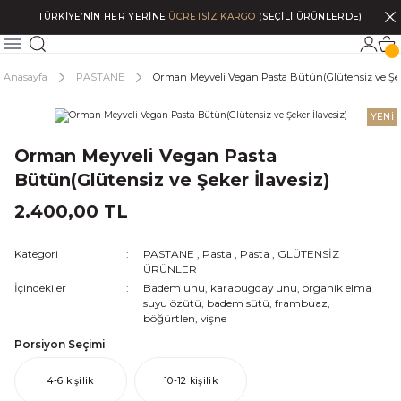
TÜRKİYE’NİN HER YERİNE
ÜCRETSİZ KARGO
(SEÇİLİ ÜRÜNLERDE)
Anasayfa
PASTANE
Orman Meyveli Vegan Pasta Bütün(Glütensiz ve Şeke
YENİ
Orman Meyveli Vegan Pasta
Bütün(Glütensiz ve Şeker İlavesiz)
2.400,00 TL
Kategori
PASTANE
,
Pasta
,
Pasta
,
GLÜTENSİZ
ÜRÜNLER
İçindekiler
Badem unu, karabugday unu, organik elma
suyu özütü, badem sütü, frambuaz,
böğürtlen, vişne
Porsiyon Seçimi
4-6 kişilik
10-12 kişilik