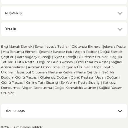
ALIŞVERİŞ
ÜYELİK
Ekşi Mayalı Ekmek
|
Şeker İlavesiz Tatlılar
|
Glütensiz Ekmek
|
Şekersiz Pasta
|
Ata Tohumu Ekmek
|
Şekersiz İlavesiz Kek
|
Vegan Tatlılar
|
Doğal Ekmek
Çeşitleri
|
Karabuğday Ekmeği
|
Siyez Ekmeği
|
Glutensiz Ürünler
|
Sağlıklı
Tatlılar
|
Butik Pasta
|
Doğum Günü Pastası
|
Özel Tasarım Pasta
|
Sağlıklı
Atıştırmalıklar
|
Artizan Dondurma
|
Organik Ürünler
|
Doğal Zeytin
Ürünleri
|
İstanbul Glutensiz Pastane
Katkısız Pasta Çeşitleri
|
Sağlıklı
Doğum Günü Pastası
|
Glutensiz Doğum Günü Pastası
|
Vegan Doğum
Günü Pastası
|
Online Tatlı Siparişi
|
Ev Yapımı Pasta Siparişi
|
Katkısız
Dondurma
|
Vegan Dondurma
|
Doğal Kahvaltılık Ürünler
|
Sağlıklı Yaşam
Ürünleri
|
BİZE ULAŞIN
© 2025 Tüm hakları saklıdır.