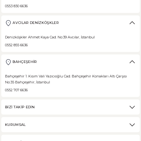
0553 830 6636
AVCILAR DENİZKÖŞKLER
Denizköşkler Ahmet Kaya Cad. No:39 Avcılar, İstanbul
0552 855 6636
BAHÇEŞEHİR
Bahçeşehir 1. Kısım Vali Yazıcıoğlu Cad. Bahçeşehir Konakları Altı Çarşısı
No:35 Bahçeşehir, İstanbul
0552 707 6636
BİZİ TAKİP EDİN
KURUMSAL