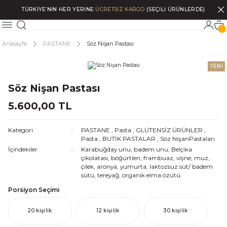
TÜRKİYE’NİN HER YERİNE
ÜCRETSİZ KARGO
(SEÇİLİ ÜRÜNLERDE)
Anasayfa
PASTANE
Söz Nişan Pastası
YENİ
Söz Nişan Pastası
5.600,00 TL
Kategori
PASTANE
,
Pasta
,
GLÜTENSİZ ÜRÜNLER
,
Pasta
,
BUTİK PASTALAR
,
Söz NişanPastaları
İçindekiler
Karabuğday unu, badem unu, Belçika
çikolatası, böğürtlen, frambuaz, vişne, muz,
çilek, aronya, yumurta, laktozsuz süt/ badem
sütü, tereyağ, organik elma özütü.
Porsiyon Seçimi
20 kişilik
12 kişilik
30 kişilik