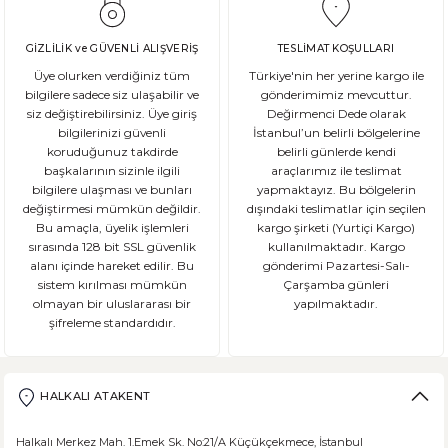
GİZLİLİK ve GÜVENLİ ALIŞVERİŞ
TESLİMAT KOŞULLARI
Üye olurken verdiğiniz tüm
Türkiye'nin her yerine kargo ile
bilgilere sadece siz ulaşabilir ve
gönderimimiz mevcuttur.
siz değiştirebilirsiniz. Üye giriş
Değirmenci Dede olarak
bilgilerinizi güvenli
İstanbul’un belirli bölgelerine
koruduğunuz takdirde
belirli günlerde kendi
başkalarının sizinle ilgili
araçlarımız ile teslimat
bilgilere ulaşması ve bunları
yapmaktayız. Bu bölgelerin
değiştirmesi mümkün değildir.
dışındaki teslimatlar için seçilen
Bu amaçla, üyelik işlemleri
kargo şirketi (Yurtiçi Kargo)
sırasında 128 bit SSL güvenlik
kullanılmaktadır. Kargo
alanı içinde hareket edilir. Bu
gönderimi Pazartesi-Salı-
sistem kırılması mümkün
Çarşamba günleri
olmayan bir uluslararası bir
yapılmaktadır.
şifreleme standardıdır.
HALKALI ATAKENT
Halkalı Merkez Mah. 1.Emek Sk. No:21/A Küçükçekmece, İstanbul