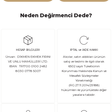
Neden Değirmenci Dede?
HESAP BİLGİLERİ
İPTAL ve İADE HAKKI
Ünvan : DİKMEN EKMEK FIRINI
Alıcılar, satın aldıkları ürünün
VE UNLU MAMÜLLERİ LTD.
satış ve teslimi ile ilgili olarak
IBAN : TR1700 0100 2482
6502 sayılı Tüketicinin
8030 0778 5007
Korunması Hakkında Kanun ve
Mesafeli Sözleşmeler
Yönetmeliği
(RG:27.11.2014/29188)
hükümleri ile yürürlükteki diğer
yasalara tabidir.