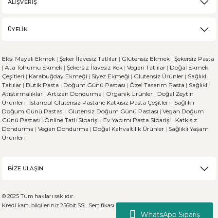
ALIŞVERİŞ
ÜYELİK
Ekşi Mayalı Ekmek
|
Şeker İlavesiz Tatlılar
|
Glütensiz Ekmek
|
Şekersiz Pasta
|
Ata Tohumu Ekmek
|
Şekersiz İlavesiz Kek
|
Vegan Tatlılar
|
Doğal Ekmek
Çeşitleri
|
Karabuğday Ekmeği
|
Siyez Ekmeği
|
Glutensiz Ürünler
|
Sağlıklı
Tatlılar
|
Butik Pasta
|
Doğum Günü Pastası
|
Özel Tasarım Pasta
|
Sağlıklı
Atıştırmalıklar
|
Artizan Dondurma
|
Organik Ürünler
|
Doğal Zeytin
Ürünleri
|
İstanbul Glutensiz Pastane
Katkısız Pasta Çeşitleri
|
Sağlıklı
Doğum Günü Pastası
|
Glutensiz Doğum Günü Pastası
|
Vegan Doğum
Günü Pastası
|
Online Tatlı Siparişi
|
Ev Yapımı Pasta Siparişi
|
Katkısız
Dondurma
|
Vegan Dondurma
|
Doğal Kahvaltılık Ürünler
|
Sağlıklı Yaşam
Ürünleri
|
BİZE ULAŞIN
© 2025 Tüm hakları saklıdır.
Kredi kartı bilgileriniz 256bit SSL Sertifikası ile %100 koruma altındadır.
WhatsApp Sipariş