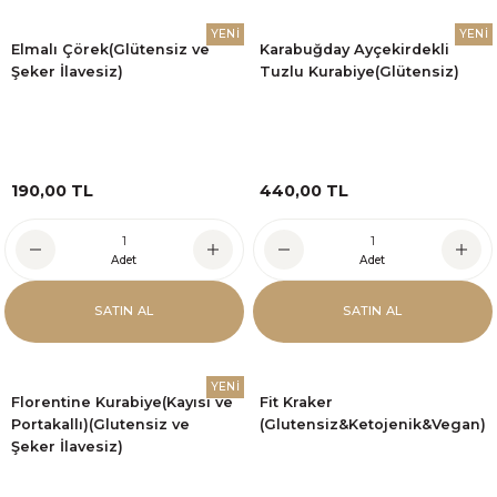
YENİ
YENİ
Elmalı Çörek(Glütensiz ve
Karabuğday Ayçekirdekli
Şeker İlavesiz)
Tuzlu Kurabiye(Glütensiz)
190,00 TL
440,00 TL
Adet
Adet
SATIN AL
SATIN AL
YENİ
Florentine Kurabiye(Kayısı ve
Fit Kraker
Portakallı)(Glutensiz ve
(Glutensiz&Ketojenik&Vegan)
Şeker İlavesiz)