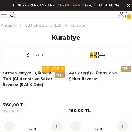
TÜRKİYE’NİN HER YERİNE
ÜCRETSİZ KARGO
(SEÇİLİ ÜRÜNLERDE)
Anasayfa
GLÜTENSİZ ÜRÜNLER
Kurabiye
Kurabiye
SIRALA
%20 İNDİRİM
YENİ
Orman Meyveli Çikolatalı
Ay Çöreği (Glütensiz ve
YENİ
Tart (Glütensiz ve Şeker
Şeker İlavesiz)
İlavesiz)(5 Al 4 Öde)
760,00 TL
180,00 TL
950,00 TL
Adet
Adet