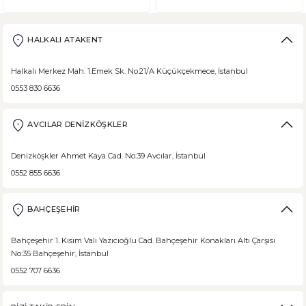
Ülkemizde beslenme alışkanlıklarına bağlı şeker hastalığı ne yazık ki
HALKALI ATAKENT
Halkalı Merkez Mah. 1.Emek Sk. No:21/A Küçükçekmece, İstanbul
0553 830 6636
DEVAMI
Borodinsky Rus Ekmeği
AVCILAR DENİZKÖŞKLER
Borodinsky Rus Ekmeği, rus siyah çavdar ekmeği olarak da bilinir. En 
Denizköşkler Ahmet Kaya Cad. No:39 Avcılar, İstanbul
0552 855 6636
BAHÇEŞEHİR
DEVAMI
Medovik Ballı Rus Pastası
Bahçeşehir 1. Kısım Vali Yazıcıoğlu Cad. Bahçeşehir Konakları Altı Çarşısı
No:35 Bahçeşehir, İstanbul
Medovik, Slav mutfağından dünyaya yayılmış bir pastadır. Eski Rusya fe
0552 707 6636