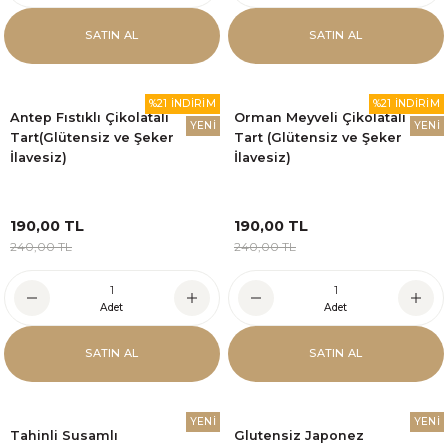
SATIN AL
SATIN AL
%21 İNDİRİM
%21 İNDİRİM
Antep Fıstıklı Çikolatalı
Orman Meyveli Çikolatalı
YENİ
YENİ
Tart(Glütensiz ve Şeker
Tart (Glütensiz ve Şeker
İlavesiz)
İlavesiz)
190,00 TL
190,00 TL
240,00 TL
240,00 TL
Adet
Adet
SATIN AL
SATIN AL
YENİ
YENİ
Tahinli Susamlı
Glutensiz Japonez