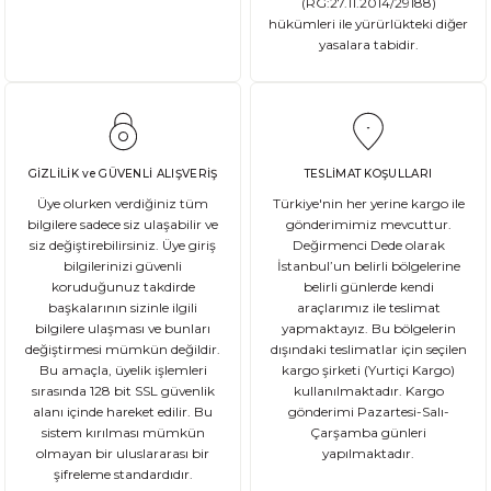
(RG:27.11.2014/29188)
hükümleri ile yürürlükteki diğer
yasalara tabidir.
DEVAMI
Gluten Nedir? Sağlığımız üzerindeki etkileri nelerdir?
Glutensiz Yaşamın Temelleri: Gluten Nedir ve Neden Önemlidir? Son yıll
GİZLİLİK ve GÜVENLİ ALIŞVERİŞ
TESLİMAT KOŞULLARI
Üye olurken verdiğiniz tüm
Türkiye'nin her yerine kargo ile
bilgilere sadece siz ulaşabilir ve
gönderimimiz mevcuttur.
siz değiştirebilirsiniz. Üye giriş
Değirmenci Dede olarak
DEVAMI
bilgilerinizi güvenli
İstanbul’un belirli bölgelerine
Ekşi Mayalı Ekmek Tüketmemiz için 10 Neden
koruduğunuz takdirde
belirli günlerde kendi
başkalarının sizinle ilgili
araçlarımız ile teslimat
bilgilere ulaşması ve bunları
yapmaktayız. Bu bölgelerin
Ekmek ve ekmek ürünleri için sağlıklı olmadıklarına dair kötü bir ina
değiştirmesi mümkün değildir.
dışındaki teslimatlar için seçilen
Bu amaçla, üyelik işlemleri
kargo şirketi (Yurtiçi Kargo)
sırasında 128 bit SSL güvenlik
kullanılmaktadır. Kargo
alanı içinde hareket edilir. Bu
gönderimi Pazartesi-Salı-
sistem kırılması mümkün
Çarşamba günleri
DEVAMI
olmayan bir uluslararası bir
yapılmaktadır.
şifreleme standardıdır.
Şeker Hastaları Hangi Tür Ekmekleri Tüketmelidir?