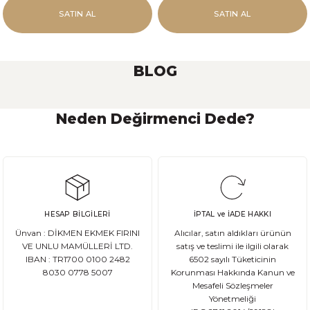
SATIN AL
SATIN AL
BLOG
Neden Değirmenci Dede?
Ekşi Maya Nasıl Beslenmeli ve Saklanmalı?
Ekşi maya, birçok ekmek ve hamur işi tarifinde kullanılan önemli bir
HESAP BİLGİLERİ
İPTAL ve İADE HAKKI
DEVAMI
Ünvan : DİKMEN EKMEK FIRINI
Alıcılar, satın aldıkları ürünün
Ata Tohum Nedir?
VE UNLU MAMÜLLERİ LTD.
satış ve teslimi ile ilgili olarak
IBAN : TR1700 0100 2482
6502 sayılı Tüketicinin
8030 0778 5007
Korunması Hakkında Kanun ve
Ata tohum, tarımda kullanılan ve genetik olarak değişmemiş olan gelene
Mesafeli Sözleşmeler
Yönetmeliği