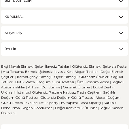
BİZİ TAKİP EDİN
DEVAMI
KURUMSAL
Karabuğday Nedir? Ne İşe Yarar?
ALIŞVERİŞ
Karabuğday, son zamanlarda sağlıklı beslenme trendinin artmasıyla popü
ÜYELİK
DEVAMI
Ekşi Mayalı Ekmek
|
Şeker İlavesiz Tatlılar
|
Glütensiz Ekmek
|
Şekersiz Pasta
Ekşi Mayalı Ekmek ve Diğer Ekmek Çeşitleri Arasındaki 
|
Ata Tohumu Ekmek
|
Şekersiz İlavesiz Kek
|
Vegan Tatlılar
|
Doğal Ekmek
Çeşitleri
|
Karabuğday Ekmeği
|
Siyez Ekmeği
|
Glutensiz Ürünler
|
Sağlıklı
Tatlılar
|
Butik Pasta
|
Doğum Günü Pastası
|
Özel Tasarım Pasta
|
Sağlıklı
Ekmek, dünya genelinde her kültürün sofralarında önemli bir yere sahi
Atıştırmalıklar
|
Artizan Dondurma
|
Organik Ürünler
|
Doğal Zeytin
Ürünleri
|
İstanbul Glutensiz Pastane
Katkısız Pasta Çeşitleri
|
Sağlıklı
Doğum Günü Pastası
|
Glutensiz Doğum Günü Pastası
|
Vegan Doğum
Günü Pastası
|
Online Tatlı Siparişi
|
Ev Yapımı Pasta Siparişi
|
Katkısız
Dondurma
|
Vegan Dondurma
|
Doğal Kahvaltılık Ürünler
|
Sağlıklı Yaşam
DEVAMI
Ürünleri
|
Sporcu Beslenmesinde Glütensiz Beslenirken Dikkat E