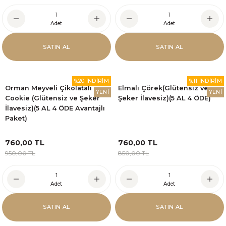
Adet
Adet
SATIN AL
SATIN AL
%20 İNDİRİM
%11 İNDİRİM
Orman Meyveli Çikolatalı
Elmalı Çörek(Glütensiz ve
YENİ
YENİ
Cookie (Glütensiz ve Şeker
Şeker İlavesiz)(5 AL 4 ÖDE)
İlavesiz)(5 AL 4 ÖDE Avantajlı
Paket)
760,00 TL
760,00 TL
950,00 TL
850,00 TL
Adet
Adet
SATIN AL
SATIN AL