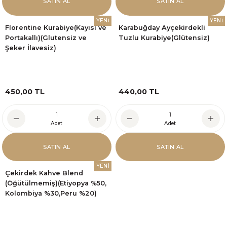
SATIN AL
SATIN AL
YENİ
YENİ
Florentine Kurabiye(Kayısı ve
Karabuğday Ayçekirdekli
Portakallı)(Glutensiz ve
Tuzlu Kurabiye(Glütensiz)
Şeker İlavesiz)
450,00 TL
440,00 TL
Adet
Adet
SATIN AL
SATIN AL
YENİ
Çekirdek Kahve Blend
(Öğütülmemiş)(Etiyopya %50,
Kolombiya %30,Peru %20)