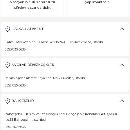
olmayan bir uluslararası bir
yapılmaktadır.
şifreleme standardıdır.
HALKALI ATAKENT
Halkalı Merkez Mah. 1.Emek Sk. No:21/A Küçükçekmece, İstanbul
0553 830 6636
AVCILAR DENİZKÖŞKLER
Denizköşkler Ahmet Kaya Cad. No:39 Avcılar, İstanbul
0552 855 6636
BAHÇEŞEHİR
Bahçeşehir 1. Kısım Vali Yazıcıoğlu Cad. Bahçeşehir Konakları Altı Çarşısı
No:35 Bahçeşehir, İstanbul
0552 707 6636