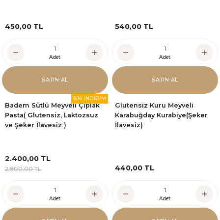
450,00 TL
540,00 TL
Adet
Adet
SATIN AL
SATIN AL
%14 İNDİRİM
Badem Sütlü Meyveli Çıplak
Glutensiz Kuru Meyveli
Pasta( Glutensiz, Laktozsuz
Karabuğday Kurabiye(Şeker
ve Şeker İlavesiz )
İlavesiz)
2.400,00 TL
440,00 TL
2.800,00 TL
Adet
Adet