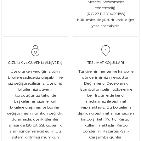
Mesafeli Sözleşmeler
Yönetmeliği
(RG:27.11.2014/29188)
hükümleri ile yürürlükteki diğer
yasalara tabidir.
GİZLİLİK ve GÜVENLİ ALIŞVERİŞ
TESLİMAT KOŞULLARI
Üye olurken verdiğiniz tüm
Türkiye'nin her yerine kargo ile
bilgilere sadece siz ulaşabilir ve
gönderimimiz mevcuttur.
siz değiştirebilirsiniz. Üye giriş
Değirmenci Dede olarak
bilgilerinizi güvenli
İstanbul’un belirli bölgelerine
koruduğunuz takdirde
belirli günlerde kendi
başkalarının sizinle ilgili
araçlarımız ile teslimat
bilgilere ulaşması ve bunları
yapmaktayız. Bu bölgelerin
değiştirmesi mümkün değildir.
dışındaki teslimatlar için seçilen
Bu amaçla, üyelik işlemleri
kargo şirketi (Yurtiçi Kargo)
sırasında 128 bit SSL güvenlik
kullanılmaktadır. Kargo
alanı içinde hareket edilir. Bu
gönderimi Pazartesi-Salı-
sistem kırılması mümkün
Çarşamba günleri