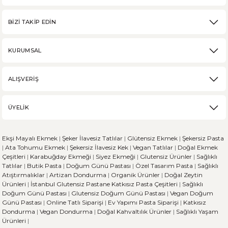
BİZİ TAKİP EDİN
KURUMSAL
ALIŞVERİŞ
ÜYELİK
Ekşi Mayalı Ekmek
|
Şeker İlavesiz Tatlılar
|
Glütensiz Ekmek
|
Şekersiz Pasta
|
Ata Tohumu Ekmek
|
Şekersiz İlavesiz Kek
|
Vegan Tatlılar
|
Doğal Ekmek
Çeşitleri
|
Karabuğday Ekmeği
|
Siyez Ekmeği
|
Glutensiz Ürünler
|
Sağlıklı
Tatlılar
|
Butik Pasta
|
Doğum Günü Pastası
|
Özel Tasarım Pasta
|
Sağlıklı
Atıştırmalıklar
|
Artizan Dondurma
|
Organik Ürünler
|
Doğal Zeytin
Ürünleri
|
İstanbul Glutensiz Pastane
Katkısız Pasta Çeşitleri
|
Sağlıklı
Doğum Günü Pastası
|
Glutensiz Doğum Günü Pastası
|
Vegan Doğum
Günü Pastası
|
Online Tatlı Siparişi
|
Ev Yapımı Pasta Siparişi
|
Katkısız
Dondurma
|
Vegan Dondurma
|
Doğal Kahvaltılık Ürünler
|
Sağlıklı Yaşam
Ürünleri
|