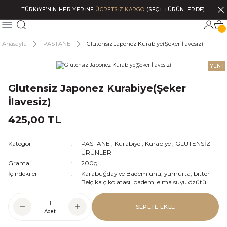
TÜRKİYE’NİN HER YERİNE
ÜCRETSİZ KARGO
(SEÇİLİ ÜRÜNLERDE)
Anasayfa
PASTANE
Glutensiz Japonez Kurabiye(Şeker İlavesiz)
YENİ
Glutensiz Japonez Kurabiye(Şeker
İlavesiz)
425,00 TL
Kategori
PASTANE
,
Kurabiye
,
Kurabiye
,
GLÜTENSİZ
ÜRÜNLER
Gramaj
200g
İçindekiler
Karabuğday ve Badem unu, yumurta, bitter
Belçika çikolatası, badem, elma suyu özütü
SEPETE EKLE
Adet