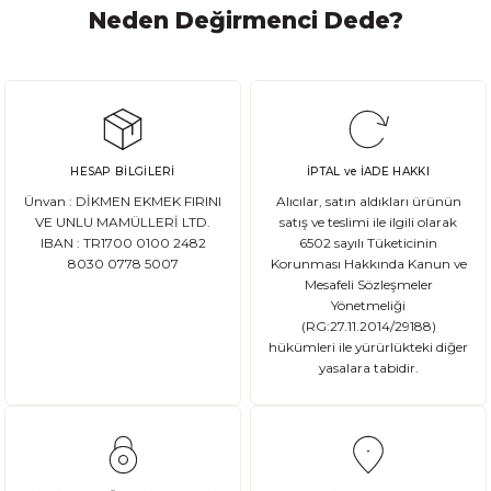
Neden Değirmenci Dede?
HESAP BİLGİLERİ
İPTAL ve İADE HAKKI
Ünvan : DİKMEN EKMEK FIRINI
Alıcılar, satın aldıkları ürünün
VE UNLU MAMÜLLERİ LTD.
satış ve teslimi ile ilgili olarak
IBAN : TR1700 0100 2482
6502 sayılı Tüketicinin
8030 0778 5007
Korunması Hakkında Kanun ve
Mesafeli Sözleşmeler
Yönetmeliği
(RG:27.11.2014/29188)
hükümleri ile yürürlükteki diğer
yasalara tabidir.