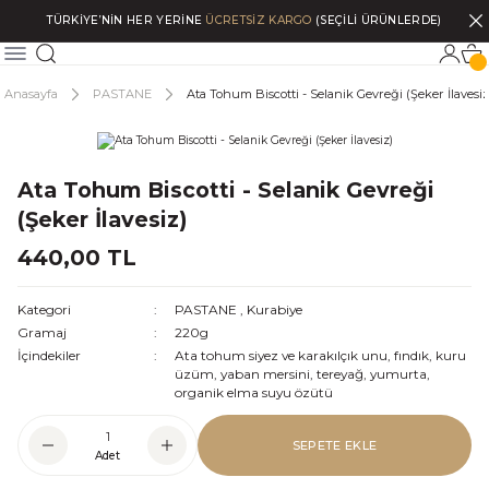
TÜRKİYE’NİN HER YERİNE
ÜCRETSİZ KARGO
(SEÇİLİ ÜRÜNLERDE)
Anasayfa
PASTANE
Ata Tohum Biscotti - Selanik Gevreği (Şeker İlavesiz
Ata Tohum Biscotti - Selanik Gevreği
(Şeker İlavesiz)
440,00 TL
Kategori
PASTANE
,
Kurabiye
Gramaj
220g
İçindekiler
Ata tohum siyez ve karakılçık unu, fındık, kuru
üzüm, yaban mersini, tereyağ, yumurta,
organik elma suyu özütü
SEPETE EKLE
Adet