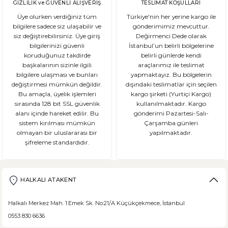
GİZLİLİK ve GÜVENLİ ALIŞVERİŞ
TESLİMAT KOŞULLARI
Üye olurken verdiğiniz tüm
Türkiye'nin her yerine kargo ile
bilgilere sadece siz ulaşabilir ve
gönderimimiz mevcuttur.
siz değiştirebilirsiniz. Üye giriş
Değirmenci Dede olarak
bilgilerinizi güvenli
İstanbul’un belirli bölgelerine
koruduğunuz takdirde
belirli günlerde kendi
başkalarının sizinle ilgili
araçlarımız ile teslimat
bilgilere ulaşması ve bunları
yapmaktayız. Bu bölgelerin
değiştirmesi mümkün değildir.
dışındaki teslimatlar için seçilen
Bu amaçla, üyelik işlemleri
kargo şirketi (Yurtiçi Kargo)
sırasında 128 bit SSL güvenlik
kullanılmaktadır. Kargo
alanı içinde hareket edilir. Bu
gönderimi Pazartesi-Salı-
sistem kırılması mümkün
Çarşamba günleri
olmayan bir uluslararası bir
yapılmaktadır.
şifreleme standardıdır.
HALKALI ATAKENT
Halkalı Merkez Mah. 1.Emek Sk. No:21/A Küçükçekmece, İstanbul
0553 830 6636