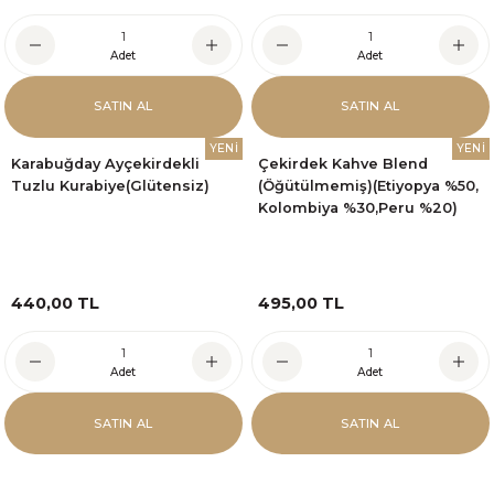
Adet
Adet
SATIN AL
SATIN AL
YENİ
YENİ
Karabuğday Ayçekirdekli
Çekirdek Kahve Blend
Tuzlu Kurabiye(Glütensiz)
(Öğütülmemiş)(Etiyopya %50,
Kolombiya %30,Peru %20)
440,00 TL
495,00 TL
Adet
Adet
SATIN AL
SATIN AL