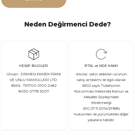
Neden Değirmenci Dede?
HESAP BİLGİLERİ
İPTAL ve İADE HAKKI
Ünvan : DİKMEN EKMEK FIRINI
Alıcılar, satın aldıkları ürünün
VE UNLU MAMÜLLERİ LTD.
satış ve teslimi ile ilgili olarak
IBAN : TR1700 0100 2482
6502 sayılı Tüketicinin
8030 0778 5007
Korunması Hakkında Kanun ve
Mesafeli Sözleşmeler
Yönetmeliği
(RG:27.11.2014/29188)
hükümleri ile yürürlükteki diğer
yasalara tabidir.