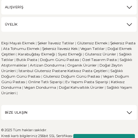
ALIŞVERİŞ
ÜYELİK
Ekşi Mayalı Ekmek
|
Şeker İlavesiz Tatlılar
|
Glütensiz Ekmek
|
Şekersiz Pasta
|
Ata Tohumu Ekmek
|
Şekersiz İlavesiz Kek
|
Vegan Tatlılar
|
Doğal Ekmek
Çeşitleri
|
Karabuğday Ekmeği
|
Siyez Ekmeği
|
Glutensiz Ürünler
|
Sağlıklı
Tatlılar
|
Butik Pasta
|
Doğum Günü Pastası
|
Özel Tasarım Pasta
|
Sağlıklı
Atıştırmalıklar
|
Artizan Dondurma
|
Organik Ürünler
|
Doğal Zeytin
Ürünleri
|
İstanbul Glutensiz Pastane
Katkısız Pasta Çeşitleri
|
Sağlıklı
Doğum Günü Pastası
|
Glutensiz Doğum Günü Pastası
|
Vegan Doğum
Günü Pastası
|
Online Tatlı Siparişi
|
Ev Yapımı Pasta Siparişi
|
Katkısız
Dondurma
|
Vegan Dondurma
|
Doğal Kahvaltılık Ürünler
|
Sağlıklı Yaşam
Ürünleri
|
BİZE ULAŞIN
© 2025 Tüm hakları saklıdır.
Kredi kartı bilgileriniz 256bit SSL Sertifikası ile %100 koruma altındadır.