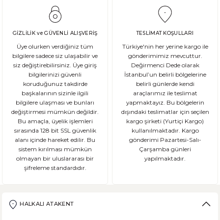
GİZLİLİK ve GÜVENLİ ALIŞVERİŞ
TESLİMAT KOŞULLARI
Üye olurken verdiğiniz tüm
Türkiye'nin her yerine kargo ile
bilgilere sadece siz ulaşabilir ve
gönderimimiz mevcuttur.
siz değiştirebilirsiniz. Üye giriş
Değirmenci Dede olarak
bilgilerinizi güvenli
İstanbul’un belirli bölgelerine
koruduğunuz takdirde
belirli günlerde kendi
başkalarının sizinle ilgili
araçlarımız ile teslimat
bilgilere ulaşması ve bunları
yapmaktayız. Bu bölgelerin
değiştirmesi mümkün değildir.
dışındaki teslimatlar için seçilen
Bu amaçla, üyelik işlemleri
kargo şirketi (Yurtiçi Kargo)
sırasında 128 bit SSL güvenlik
kullanılmaktadır. Kargo
alanı içinde hareket edilir. Bu
gönderimi Pazartesi-Salı-
sistem kırılması mümkün
Çarşamba günleri
olmayan bir uluslararası bir
yapılmaktadır.
şifreleme standardıdır.
HALKALI ATAKENT