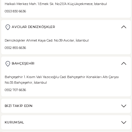
Halkalı Merkez Mah. 1.Emek Sk. No:21/A Küçükçekmece, İstanbul
0553 830 6636
AVCILAR DENİZKÖŞKLER
Denizköşkler Ahmet Kaya Cad. No:39 Avcılar, İstanbul
0552 855 6636
BAHÇEŞEHİR
Bahçeşehir 1. Kısım Vali Yazıcıoğlu Cad. Bahçeşehir Konakları Altı Çarşısı
No:35 Bahçeşehir, İstanbul
0552 707 6636
BİZİ TAKİP EDİN
KURUMSAL