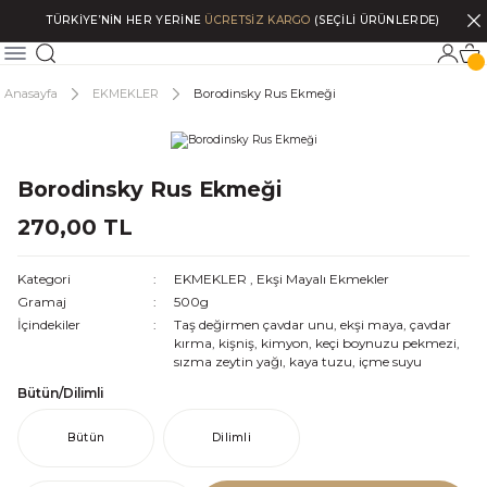
TÜRKİYE’NİN HER YERİNE
ÜCRETSİZ KARGO
(SEÇİLİ ÜRÜNLERDE)
Anasayfa
EKMEKLER
Borodinsky Rus Ekmeği
Borodinsky Rus Ekmeği
270,00 TL
Kategori
EKMEKLER
,
Ekşi Mayalı Ekmekler
Gramaj
500g
İçindekiler
Taş değirmen çavdar unu, ekşi maya, çavdar
kırma, kişniş, kimyon, keçi boynuzu pekmezi,
sızma zeytin yağı, kaya tuzu, içme suyu
Bütün/Dilimli
Bütün
Dilimli