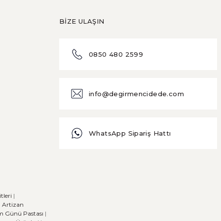
BİZE ULAŞIN
0850 480 2599
info@degirmencidede.com
WhatsApp Sipariş Hattı
leri
|
|
Artizan
m Günü Pastası
|