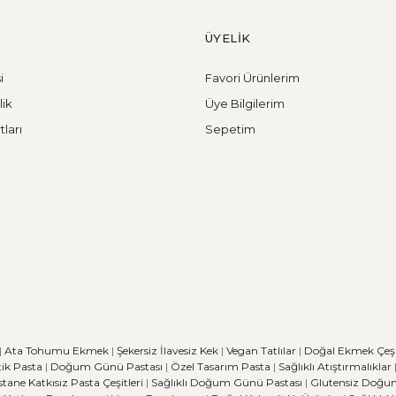
ÜYELİK
i
Favori Ürünlerim
lik
Üye Bilgilerim
tları
Sepetim
|
Ata Tohumu Ekmek
|
Şekersiz İlavesiz Kek
|
Vegan Tatlılar
|
Doğal Ekmek Çeşit
ik Pasta
|
Doğum Günü Pastası
|
Özel Tasarım Pasta
|
Sağlıklı Atıştırmalıklar
stane
Katkısız Pasta Çeşitleri
|
Sağlıklı Doğum Günü Pastası
|
Glutensiz Doğu