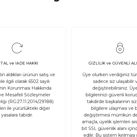
270,00 TL
1.900
SATIN AL
Adet
ütlü Meyveli KALP Pasta(Glutensiz, laktozsuz ve Şeker 
PTAL ve İADE HAKKI
GİZLİLİK ve GÜVENLİ AL
2.400,00 TL
atın aldıkları ürünün satış ve
Üye olurken verdiğiniz tüm
ile ilgili olarak 6502 sayılı
sadece siz ulaşabilir 
inin Korunması Hakkında
değiştirebilirsiniz. Üye
SATIN AL
Adet
e Mesafeli Sözleşmeler
bilgilerinizi güvenli ko
iği (RG:27.11.2014/29188)
takdirde başkalarının sizin
YENİ
ri ile yürürlükteki diğer
bilgilere ulaşması ve b
Kolombiya %30,Peru %20)
yasalara tabidir.
değiştirmesi mümkün değ
amaçla, üyelik işlemleri sı
bit SSL güvenlik alanı içi
edilir. Bu sistem kırılma