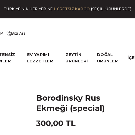
TÜRKİYE’NİN HER YERİNE
ÜCRETSİZ KARGO
(SEÇİLİ ÜRÜNLERDE)
İP
Bizi Ara
TENSİZ
EV YAPIMI
ZEYTİN
DOĞAL
İÇ
NLER
LEZZETLER
ÜRÜNLERİ
ÜRÜNLER
Borodinsky Rus
Ekmeği (special)
300,00 TL