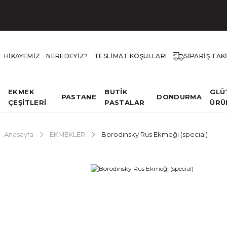
HİKAYEMİZ
NEREDEYİZ?
TESLİMAT KOŞULLARI
SİPARİŞ TAK
EKMEK
BUTİK
GLÜ
PASTANE
DONDURMA
ÇEŞİTLERİ
PASTALAR
ÜRÜ
Anasayfa
EKMEKLER
Borodinsky Rus Ekmeği (special)