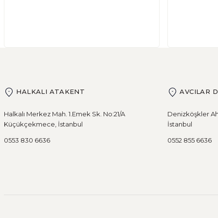
Adet
HALKALI ATAKENT
AVCILAR 
Halkalı Merkez Mah. 1.Emek Sk. No:21/A
Denizköşkler Ah
Küçükçekmece, İstanbul
İstanbul
0553 830 6636
0552 855 6636