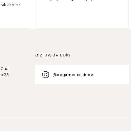
r şifreleme
BİZİ TAKİP EDİN
u Cad.
@degirmenci_dede
No:35