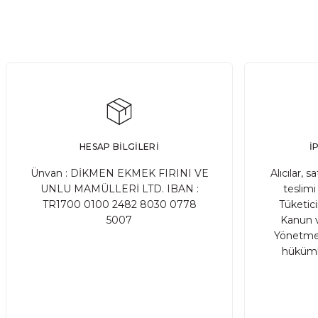
270,00 TL
SATIN AL
Adet
Adet
İncir Reçeli Cevizli Ev Yapımı (Şeker İlavesiz)
Badem S
HESAP BİLGİLERİ
İ
285,00 TL
Ünvan : DİKMEN EKMEK FIRINI VE
Alıcılar, s
UNLU MAMÜLLERİ LTD. IBAN :
teslimi 
TR1700 0100 2482 8030 0778
Tüketic
SATIN AL
Adet
5007
Kanun v
Yönetmel
hükümle
Çekirdek Kahve Blend (Öğütülmemiş)(Etiyopya %50, 
495,00 TL