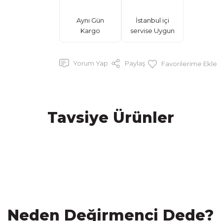
Aynı Gün
İstanbul içi
Kargo
servise Uygun
Yorum Yap
Paylaş
Tavsiye Ürünler
YENİ
ksidan Karabuğday Ekmeği (Zerdeçallı)
Medovik Rus Pas
Neden Değirmenci Dede?