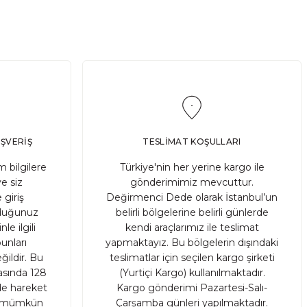
,00 TL
2.400,00 TL
SATIN AL
YENİ
İlavesiz)
IŞVERİŞ
TESLİMAT KOŞULLARI
 bilgilere
Türkiye'nin her yerine kargo ile
ve siz
gönderimimiz mevcuttur.
 giriş
Değirmenci Dede olarak İstanbul’un
ruduğunuz
belirli bölgelerine belirli günlerde
le ilgili
kendi araçlarımız ile teslimat
unları
yapmaktayız. Bu bölgelerin dışındaki
ildir. Bu
teslimatlar için seçilen kargo şirketi
rasında 128
(Yurtiçi Kargo) kullanılmaktadır.
nde hareket
Kargo gönderimi Pazartesi-Salı-
sı mümkün
Çarşamba günleri yapılmaktadır.