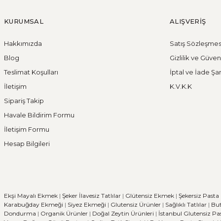
KURUMSAL
ALIŞVERİŞ
Hakkımızda
Satış Sözleşmes
Blog
Gizlilik ve Güven
Teslimat Koşulları
İptal ve İade Şar
İletişim
K.V.K.K
Sipariş Takip
Havale Bildirim Formu
İletişim Formu
Hesap Bilgileri
Ekşi Mayalı Ekmek
|
Şeker İlavesiz Tatlılar
|
Glütensiz Ekmek
|
Şekersiz Pasta
Karabuğday Ekmeği
|
Siyez Ekmeği
|
Glutensiz Ürünler
|
Sağlıklı Tatlılar
|
But
Dondurma
|
Organik Ürünler
|
Doğal Zeytin Ürünleri
|
İstanbul Glutensiz Pa