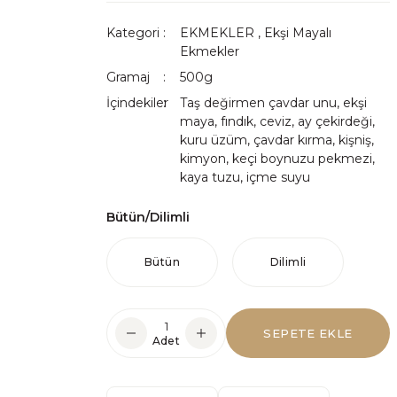
Kategori
EKMEKLER
,
Ekşi Mayalı
Ekmekler
Gramaj
500g
İçindekiler
Taş değirmen çavdar unu, ekşi
maya, fındık, ceviz, ay çekirdeği,
kuru üzüm, çavdar kırma, kişniş,
kimyon, keçi boynuzu pekmezi,
kaya tuzu, içme suyu
Bütün/Dilimli
Bütün
Dilimli
SEPETE EKLE
Adet