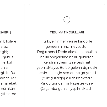
ATIN AL
İNDİRİM
avesiz)
YENİ
IŞVERİŞ
TESLİMAT KOŞULLARI
L
 bilgilere
Türkiye'nin her yerine kargo ile
ve siz
gönderimimiz mevcuttur.
 giriş
Değirmenci Dede olarak İstanbul’un
AL
ruduğunuz
belirli bölgelerine belirli günlerde
le ilgili
kendi araçlarımız ile teslimat
unları
yapmaktayız. Bu bölgelerin dışındaki
ildir. Bu
teslimatlar için seçilen kargo şirketi
rasında 128
(Yurtiçi Kargo) kullanılmaktadır.
nde hareket
Kargo gönderimi Pazartesi-Salı-
sı mümkün
Çarşamba günleri yapılmaktadır.
r şifreleme