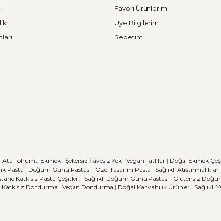
i
Favori Ürünlerim
lik
Üye Bilgilerim
tları
Sepetim
|
Ata Tohumu Ekmek
|
Şekersiz İlavesiz Kek
|
Vegan Tatlılar
|
Doğal Ekmek Çeşit
ik Pasta
|
Doğum Günü Pastası
|
Özel Tasarım Pasta
|
Sağlıklı Atıştırmalıklar
stane
Katkısız Pasta Çeşitleri
|
Sağlıklı Doğum Günü Pastası
|
Glutensiz Doğu
|
Katkısız Dondurma
|
Vegan Dondurma
|
Doğal Kahvaltılık Ürünler
|
Sağlıklı 