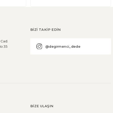
BİZİ TAKİP EDİN
u Cad.
@degirmenci_dede
No:35
BİZE ULAŞIN