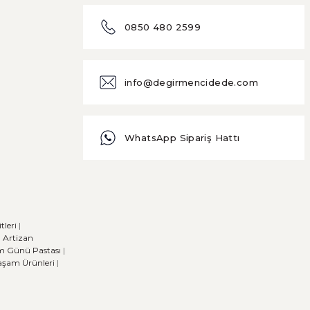
0850 480 2599
info@degirmencidede.com
WhatsApp Sipariş Hattı
leri
|
|
Artizan
m Günü Pastası
|
Yaşam Ürünleri
|