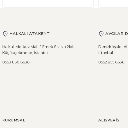
HALKALI ATAKENT
AVCILAR 
Halkalı Merkez Mah. 1.Emek Sk. No:21/A
Denizköşkler Ah
Küçükçekmece, İstanbul
İstanbul
0553 830 6636
0552 855 6636
KURUMSAL
ALIŞVERİŞ