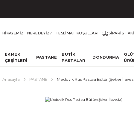
HİKAYEMİZ
NEREDEYİZ?
TESLİMAT KOŞULLARI
SİPARİŞ TAK
EKMEK
BUTİK
GLÜ
PASTANE
DONDURMA
ÇEŞİTLERİ
PASTALAR
ÜRÜ
Anasayfa
PASTANE
Medovik Rus Pastası Bütün(Şeker İlavesi