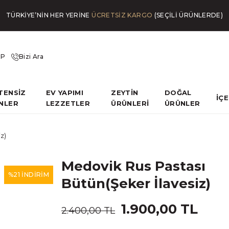
TÜRKİYE’NİN HER YERİNE
ÜCRETSİZ KARGO
(SEÇİLİ ÜRÜNLERDE)
İP
Bizi Ara
TENSİZ
EV YAPIMI
ZEYTİN
DOĞAL
İÇ
NLER
LEZZETLER
ÜRÜNLERİ
ÜRÜNLER
z)
Medovik Rus Pastası
%21 İNDİRİM
Bütün(Şeker İlavesiz)
1.900,00 TL
2.400,00 TL