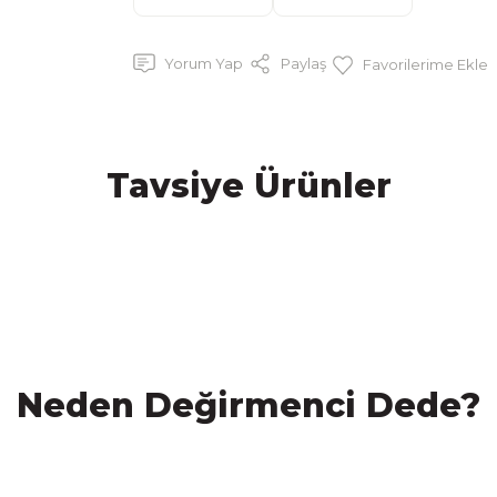
Yorum Yap
Paylaş
Tavsiye Ürünler
meği (special)
San Sebastian Pasta Bütün(Glutensiz v
Neden Değirmenci Dede?
0 TL
2.100,00 TL