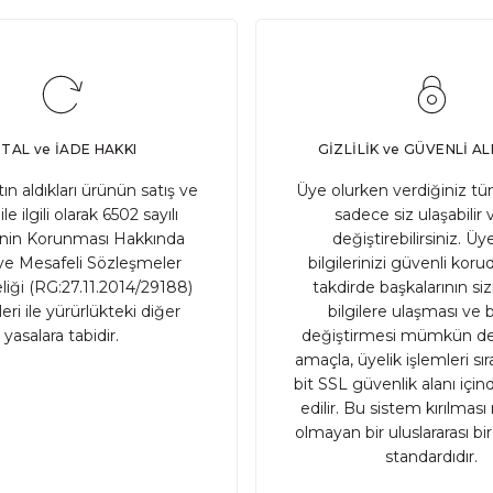
SATIN AL
S
Adet
%14 İNDİRİM
%11 
z ve Şeker İlavesiz )
Glutensiz Meyveli Pasta(Şeker İl
PTAL ve İADE HAKKI
GİZLİLİK ve GÜVENLİ AL
2.400,00 TL
2.700,00 T
atın aldıkları ürünün satış ve
Üye olurken verdiğiniz tüm
ile ilgili olarak 6502 sayılı
sadece siz ulaşabilir 
inin Korunması Hakkında
değiştirebilirsiniz. Üye
TIN AL
SATIN 
Adet
e Mesafeli Sözleşmeler
bilgilerinizi güvenli ko
iği (RG:27.11.2014/29188)
takdirde başkalarının sizin
ri ile yürürlükteki diğer
bilgilere ulaşması ve b
yasalara tabidir.
değiştirmesi mümkün değ
amaçla, üyelik işlemleri sı
bit SSL güvenlik alanı içi
edilir. Bu sistem kırılma
olmayan bir uluslararası bi
standardıdır.