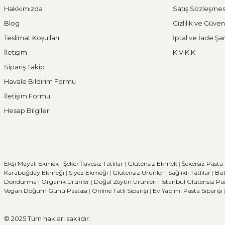
Hakkımızda
Satış Sözleşmes
Blog
Gizlilik ve Güven
Teslimat Koşulları
İptal ve İade Şar
İletişim
K.V.K.K
Sipariş Takip
Havale Bildirim Formu
İletişim Formu
Hesap Bilgileri
Ekşi Mayalı Ekmek
|
Şeker İlavesiz Tatlılar
|
Glütensiz Ekmek
|
Şekersiz Pasta
Karabuğday Ekmeği
|
Siyez Ekmeği
|
Glutensiz Ürünler
|
Sağlıklı Tatlılar
|
But
Dondurma
|
Organik Ürünler
|
Doğal Zeytin Ürünleri
|
İstanbul Glutensiz Pa
Vegan Doğum Günü Pastası
|
Online Tatlı Siparişi
|
Ev Yapımı Pasta Siparişi
© 2025 Tüm hakları saklıdır.