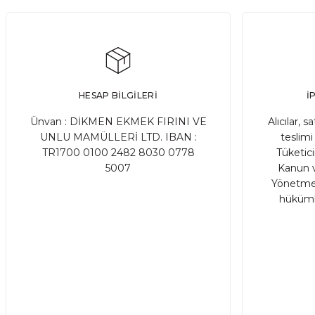
SATIN AL
Adet
Adet
Badem Sütlü Meyveli Çıplak Pasta( Glutensiz, Laktozsu
HESAP BİLGİLERİ
İ
2.400,00 TL
2.800,00 TL
Ünvan : DİKMEN EKMEK FIRINI VE
Alıcılar, s
UNLU MAMÜLLERİ LTD. IBAN :
teslimi 
TR1700 0100 2482 8030 0778
Tüketic
SA
Adet
5007
Kanun v
Yönetmel
%11 İNDİRİM
hükümle
Glütensiz Fıstıklı Çikolatalı Pasta(Şeker İlavesiz)
YENİ
2.400,00 TL
2.700,00 TL
SATIN AL
Adet