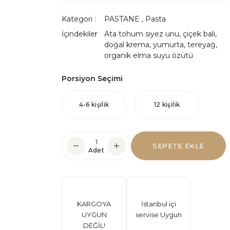
Kategori
PASTANE
,
Pasta
İçindekiler
Ata tohum siyez unu, çiçek balı,
doğal krema, yumurta, tereyağ,
organik elma suyu özütü
Porsiyon Seçimi
4-6 kişilik
12 kişilik
SEPETE EKLE
Adet
KARGOYA
İstanbul içi
UYGUN
servise Uygun
DEĞİL!