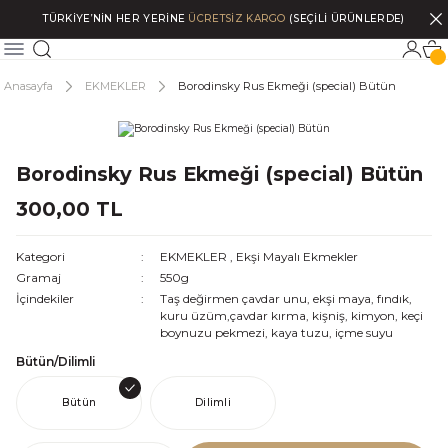
TÜRKİYE’NİN HER YERİNE
ÜCRETSİZ KARGO
(SEÇİLİ ÜRÜNLERDE)
Anasayfa
EKMEKLER
Borodinsky Rus Ekmeği (special) Bütün
Borodinsky Rus Ekmeği (special) Bütün
300,00 TL
Kategori
EKMEKLER
,
Ekşi Mayalı Ekmekler
Gramaj
550g
İçindekiler
Taş değirmen çavdar unu, ekşi maya, fındık,
kuru üzüm,çavdar kırma, kişniş, kimyon, keçi
boynuzu pekmezi, kaya tuzu, içme suyu
Bütün/Dilimli
Bütün
Dilimli