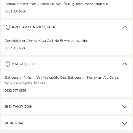
Halkalı Merkez Mah. 1.Emek Sk. No:21/A Küçükçekmece, İstanbul
0553 830 6636
AVCILAR DENİZKÖŞKLER
Denizköşkler Ahmet Kaya Cad. No:39 Avcılar, İstanbul
0552 855 6636
BAHÇEŞEHİR
Bahçeşehir 1. Kısım Vali Yazıcıoğlu Cad. Bahçeşehir Konakları Altı Çarşısı
No:35 Bahçeşehir, İstanbul
0552 707 6636
BİZİ TAKİP EDİN
KURUMSAL