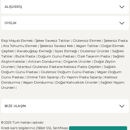
ALIŞVERİŞ
ÜYELİK
Ekşi Mayalı Ekmek
|
Şeker İlavesiz Tatlılar
|
Glütensiz Ekmek
|
Şekersiz Pasta
|
Ata Tohumu Ekmek
|
Şekersiz İlavesiz Kek
|
Vegan Tatlılar
|
Doğal Ekmek
Çeşitleri
|
Karabuğday Ekmeği
|
Siyez Ekmeği
|
Glutensiz Ürünler
|
Sağlıklı
Tatlılar
|
Butik Pasta
|
Doğum Günü Pastası
|
Özel Tasarım Pasta
|
Sağlıklı
Atıştırmalıklar
|
Artizan Dondurma
|
Organik Ürünler
|
Doğal Zeytin
Ürünleri
|
İstanbul Glutensiz Pastane
Katkısız Pasta Çeşitleri
|
Sağlıklı
Doğum Günü Pastası
|
Glutensiz Doğum Günü Pastası
|
Vegan Doğum
Günü Pastası
|
Online Tatlı Siparişi
|
Ev Yapımı Pasta Siparişi
|
Katkısız
Dondurma
|
Vegan Dondurma
|
Doğal Kahvaltılık Ürünler
|
Sağlıklı Yaşam
Ürünleri
|
BİZE ULAŞIN
© 2025 Tüm hakları saklıdır.
Kredi kartı bilgileriniz 256bit SSL Sertifikası ile %100 koruma altındadır.