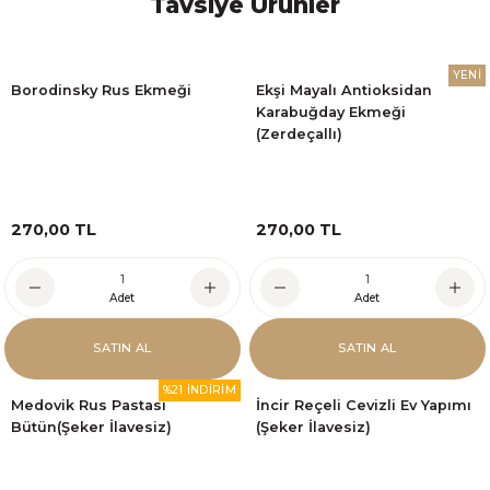
Tavsiye Ürünler
YENİ
Borodinsky Rus Ekmeği
Ekşi Mayalı Antioksidan
Karabuğday Ekmeği
(Zerdeçallı)
270,00 TL
270,00 TL
Adet
Adet
SATIN AL
SATIN AL
%21 İNDİRİM
Medovik Rus Pastası
İncir Reçeli Cevizli Ev Yapımı
Bütün(Şeker İlavesiz)
(Şeker İlavesiz)