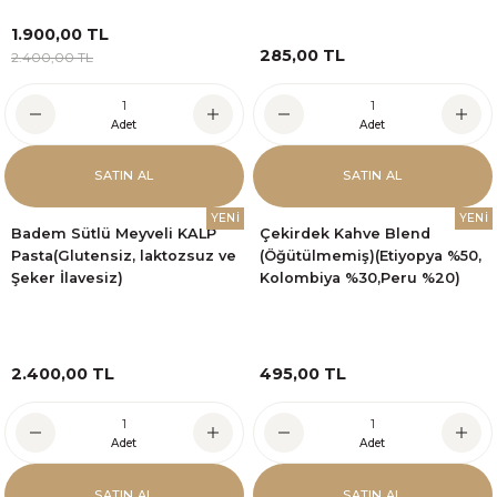
1.900,00 TL
285,00 TL
2.400,00 TL
Adet
Adet
SATIN AL
SATIN AL
YENİ
YENİ
Badem Sütlü Meyveli KALP
Çekirdek Kahve Blend
Pasta(Glutensiz, laktozsuz ve
(Öğütülmemiş)(Etiyopya %50,
Şeker İlavesiz)
Kolombiya %30,Peru %20)
2.400,00 TL
495,00 TL
Adet
Adet
SATIN AL
SATIN AL