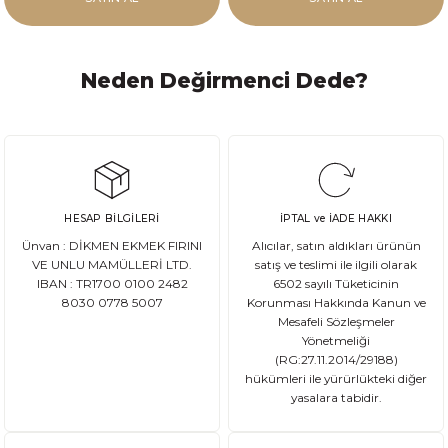
Neden Değirmenci Dede?
HESAP BİLGİLERİ
İPTAL ve İADE HAKKI
Ünvan : DİKMEN EKMEK FIRINI
Alıcılar, satın aldıkları ürünün
VE UNLU MAMÜLLERİ LTD.
satış ve teslimi ile ilgili olarak
IBAN : TR1700 0100 2482
6502 sayılı Tüketicinin
8030 0778 5007
Korunması Hakkında Kanun ve
Mesafeli Sözleşmeler
Yönetmeliği
(RG:27.11.2014/29188)
hükümleri ile yürürlükteki diğer
yasalara tabidir.