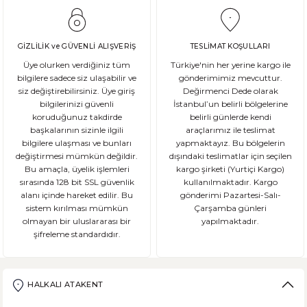
GİZLİLİK ve GÜVENLİ ALIŞVERİŞ
TESLİMAT KOŞULLARI
Üye olurken verdiğiniz tüm
Türkiye'nin her yerine kargo ile
bilgilere sadece siz ulaşabilir ve
gönderimimiz mevcuttur.
siz değiştirebilirsiniz. Üye giriş
Değirmenci Dede olarak
bilgilerinizi güvenli
İstanbul’un belirli bölgelerine
koruduğunuz takdirde
belirli günlerde kendi
başkalarının sizinle ilgili
araçlarımız ile teslimat
bilgilere ulaşması ve bunları
yapmaktayız. Bu bölgelerin
değiştirmesi mümkün değildir.
dışındaki teslimatlar için seçilen
Bu amaçla, üyelik işlemleri
kargo şirketi (Yurtiçi Kargo)
sırasında 128 bit SSL güvenlik
kullanılmaktadır. Kargo
alanı içinde hareket edilir. Bu
gönderimi Pazartesi-Salı-
sistem kırılması mümkün
Çarşamba günleri
olmayan bir uluslararası bir
yapılmaktadır.
şifreleme standardıdır.
HALKALI ATAKENT