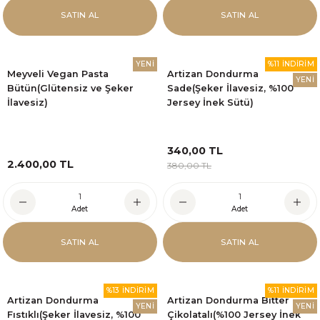
SATIN AL
SATIN AL
YENİ
%11 İNDİRİM
Meyveli Vegan Pasta
Artizan Dondurma
YENİ
Bütün(Glütensiz ve Şeker
Sade(Şeker İlavesiz, %100
İlavesiz)
Jersey İnek Sütü)
340,00 TL
2.400,00 TL
380,00 TL
Adet
Adet
SATIN AL
SATIN AL
%13 İNDİRİM
%11 İNDİRİM
Artizan Dondurma
Artizan Dondurma Bitter
YENİ
YENİ
Fıstıklı(Şeker İlavesiz, %100
Çikolatalı(%100 Jersey İnek