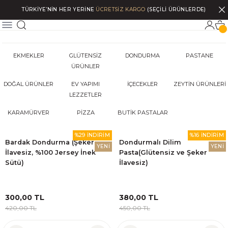
TÜRKİYE’NİN HER YERİNE
ÜCRETSİZ KARGO
(SEÇİLİ ÜRÜNLERDE)
EKMEKLER
GLÜTENSİZ
DONDURMA
PASTANE
ÜRÜNLER
DOĞAL ÜRÜNLER
EV YAPIMI
İÇECEKLER
ZEYTİN ÜRÜNLERİ
LEZZETLER
KARAMÜRVER
PİZZA
BUTİK PASTALAR
%29 İNDİRİM
%16 İNDİRİM
Bardak Dondurma (Şeker
Dondurmalı Dilim
YENİ
YENİ
İlavesiz, %100 Jersey İnek
Pasta(Glütensiz ve Şeker
Sütü)
İlavesiz)
300,00 TL
380,00 TL
420,00 TL
450,00 TL