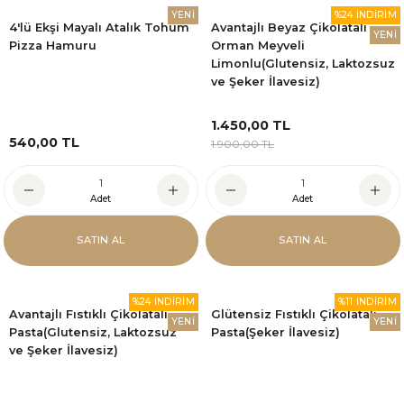
YENİ
%24 İNDİRİM
4'lü Ekşi Mayalı Atalık Tohum
Avantajlı Beyaz Çikolatalı
YENİ
Pizza Hamuru
Orman Meyveli
Limonlu(Glutensiz, Laktozsuz
ve Şeker İlavesiz)
1.450,00 TL
540,00 TL
1.900,00 TL
Adet
Adet
SATIN AL
SATIN AL
%24 İNDİRİM
%11 İNDİRİM
Avantajlı Fıstıklı Çikolatalı
Glütensiz Fıstıklı Çikolatalı
YENİ
YENİ
Pasta(Glutensiz, Laktozsuz
Pasta(Şeker İlavesiz)
ve Şeker İlavesiz)