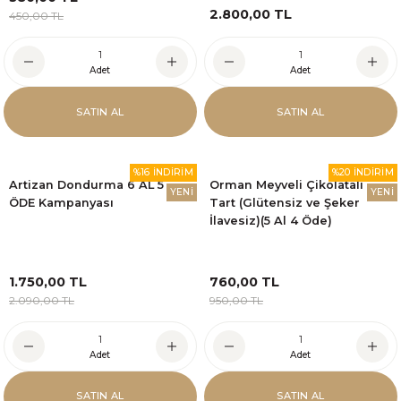
2.800,00 TL
450,00 TL
Adet
Adet
SATIN AL
SATIN AL
%16 İNDİRİM
%20 İNDİRİM
Artizan Dondurma 6 AL 5
Orman Meyveli Çikolatalı
YENİ
YENİ
ÖDE Kampanyası
Tart (Glütensiz ve Şeker
İlavesiz)(5 Al 4 Öde)
1.750,00 TL
760,00 TL
2.090,00 TL
950,00 TL
Adet
Adet
SATIN AL
SATIN AL