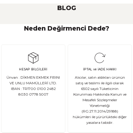
BLOG
Neden Değirmenci Dede?
Ekşi Maya Nasıl Beslenmeli ve Saklanmalı?
Ekşi maya, birçok ekmek ve hamur işi tarifinde kullanılan önemli bir
HESAP BİLGİLERİ
İPTAL ve İADE HAKKI
DEVAMI
Ünvan : DİKMEN EKMEK FIRINI
Alıcılar, satın aldıkları ürünün
Ata Tohum Nedir?
VE UNLU MAMÜLLERİ LTD.
satış ve teslimi ile ilgili olarak
IBAN : TR1700 0100 2482
6502 sayılı Tüketicinin
8030 0778 5007
Korunması Hakkında Kanun ve
Ata tohum, tarımda kullanılan ve genetik olarak değişmemiş olan gelene
Mesafeli Sözleşmeler
Yönetmeliği
(RG:27.11.2014/29188)
hükümleri ile yürürlükteki diğer
yasalara tabidir.
DEVAMI