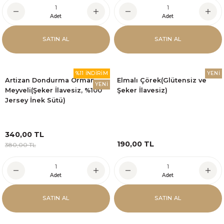
Adet
Adet
SATIN AL
SATIN AL
%11 İNDİRİM
YENİ
Artizan Dondurma Orman
Elmalı Çörek(Glütensiz ve
YENİ
Meyveli(Şeker İlavesiz, %100
Şeker İlavesiz)
Jersey İnek Sütü)
340,00 TL
190,00 TL
380,00 TL
Adet
Adet
SATIN AL
SATIN AL