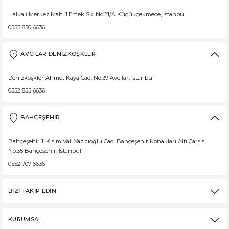
Halkalı Merkez Mah. 1.Emek Sk. No:21/A Küçükçekmece, İstanbul
0553 830 6636
DEVAMI
Borodinsky Rus Ekmeği
AVCILAR DENİZKÖŞKLER
Borodinsky Rus Ekmeği, rus siyah çavdar ekmeği olarak da bilinir. En 
Denizköşkler Ahmet Kaya Cad. No:39 Avcılar, İstanbul
0552 855 6636
BAHÇEŞEHİR
DEVAMI
Medovik Ballı Rus Pastası
Bahçeşehir 1. Kısım Vali Yazıcıoğlu Cad. Bahçeşehir Konakları Altı Çarşısı
No:35 Bahçeşehir, İstanbul
Medovik, Slav mutfağından dünyaya yayılmış bir pastadır. Eski Rusya fe
0552 707 6636
BİZİ TAKİP EDİN
DEVAMI
KURUMSAL
Karabuğday Nedir? Ne İşe Yarar?