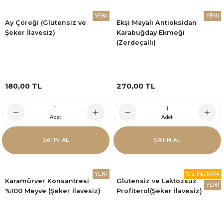
YENİ
YENİ
Ay Çöreği (Glütensiz ve
Ekşi Mayalı Antioksidan
Şeker İlavesiz)
Karabuğday Ekmeği
(Zerdeçallı)
180,00 TL
270,00 TL
Adet
Adet
SATIN AL
SATIN AL
YENİ
%12 İNDİRİM
Karamürver Konsantresi
Glutensiz ve Laktozsuz
YENİ
%100 Meyve (Şeker İlavesiz)
Profiterol(Şeker İlavesiz)