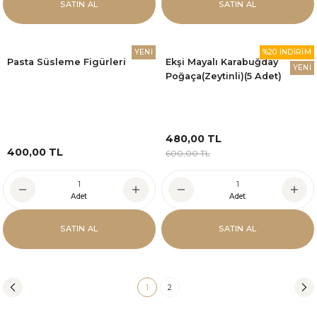
SATIN AL
SATIN AL
YENİ
%20 İNDİRİM
Pasta Süsleme Figürleri
Ekşi Mayalı Karabuğday
YENİ
Poğaça(Zeytinli)(5 Adet)
480,00 TL
400,00 TL
600,00 TL
Adet
Adet
SATIN AL
SATIN AL
1
2