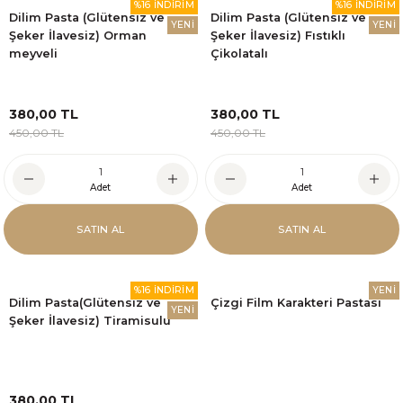
%16 İNDİRİM
%16 İNDİRİM
Dilim Pasta (Glütensiz ve
Dilim Pasta (Glütensiz ve
YENİ
YENİ
Şeker İlavesiz) Orman
Şeker İlavesiz) Fıstıklı
meyveli
Çikolatalı
380,00 TL
380,00 TL
450,00 TL
450,00 TL
Adet
Adet
SATIN AL
SATIN AL
%16 İNDİRİM
YENİ
Dilim Pasta(Glütensiz ve
Çizgi Film Karakteri Pastası
YENİ
Şeker İlavesiz) Tiramisulu
380,00 TL