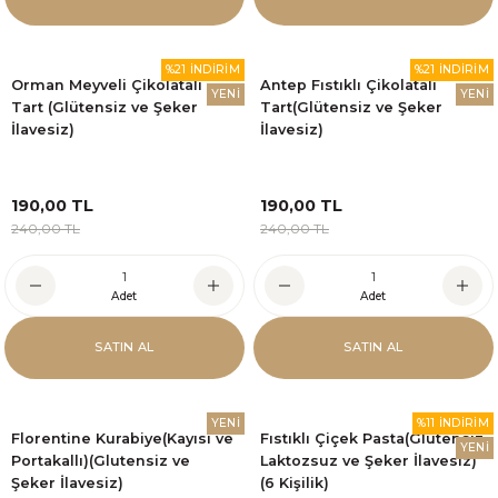
%21 İNDİRİM
%21 İNDİRİM
Orman Meyveli Çikolatalı
Antep Fıstıklı Çikolatalı
YENİ
YENİ
Tart (Glütensiz ve Şeker
Tart(Glütensiz ve Şeker
İlavesiz)
İlavesiz)
190,00 TL
190,00 TL
240,00 TL
240,00 TL
Adet
Adet
SATIN AL
SATIN AL
YENİ
%11 İNDİRİM
Florentine Kurabiye(Kayısı ve
Fıstıklı Çiçek Pasta(Glütensiz,
YENİ
Portakallı)(Glutensiz ve
Laktozsuz ve Şeker İlavesiz)
Şeker İlavesiz)
(6 Kişilik)