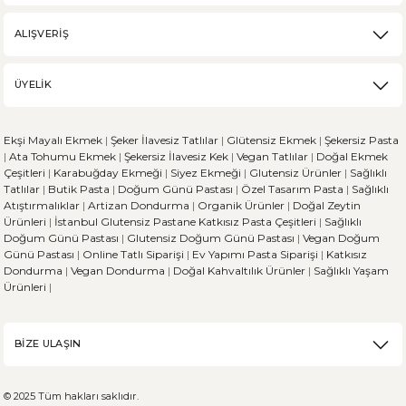
ALIŞVERİŞ
Karabuğday, son zamanlarda sağlıklı beslenme trendinin artmasıyla popü
ÜYELİK
DEVAMI
Ekşi Mayalı Ekmek
|
Şeker İlavesiz Tatlılar
|
Glütensiz Ekmek
|
Şekersiz Pasta
Ekşi Mayalı Ekmek ve Diğer Ekmek Çeşitleri Arasındaki 
|
Ata Tohumu Ekmek
|
Şekersiz İlavesiz Kek
|
Vegan Tatlılar
|
Doğal Ekmek
Çeşitleri
|
Karabuğday Ekmeği
|
Siyez Ekmeği
|
Glutensiz Ürünler
|
Sağlıklı
Tatlılar
|
Butik Pasta
|
Doğum Günü Pastası
|
Özel Tasarım Pasta
|
Sağlıklı
Ekmek, dünya genelinde her kültürün sofralarında önemli bir yere sahi
Atıştırmalıklar
|
Artizan Dondurma
|
Organik Ürünler
|
Doğal Zeytin
Ürünleri
|
İstanbul Glutensiz Pastane
Katkısız Pasta Çeşitleri
|
Sağlıklı
Doğum Günü Pastası
|
Glutensiz Doğum Günü Pastası
|
Vegan Doğum
Günü Pastası
|
Online Tatlı Siparişi
|
Ev Yapımı Pasta Siparişi
|
Katkısız
Dondurma
|
Vegan Dondurma
|
Doğal Kahvaltılık Ürünler
|
Sağlıklı Yaşam
DEVAMI
Ürünleri
|
Sporcu Beslenmesinde Glütensiz Beslenirken Dikkat E
BİZE ULAŞIN
Sporun zorlu dünyasında atletler, her zaman performanslarını maksimiz
© 2025 Tüm hakları saklıdır.