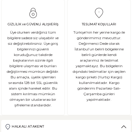
Gluten Nedir? Sağlığımız üzerindeki etkileri nelerdir?
Glutensiz Yaşamın Temelleri: Gluten Nedir ve Neden Önemlidir? Son yıll
GİZLİLİK ve GÜVENLİ ALIŞVERİŞ
TESLİMAT KOŞULLARI
Üye olurken verdiğiniz tüm
Türkiye'nin her yerine kargo ile
bilgilere sadece siz ulaşabilir ve
gönderimimiz mevcuttur.
siz değiştirebilirsiniz. Üye giriş
Değirmenci Dede olarak
DEVAMI
bilgilerinizi güvenli
İstanbul’un belirli bölgelerine
Ekşi Mayalı Ekmek Tüketmemiz için 10 Neden
koruduğunuz takdirde
belirli günlerde kendi
başkalarının sizinle ilgili
araçlarımız ile teslimat
bilgilere ulaşması ve bunları
yapmaktayız. Bu bölgelerin
Ekmek ve ekmek ürünleri için sağlıklı olmadıklarına dair kötü bir ina
değiştirmesi mümkün değildir.
dışındaki teslimatlar için seçilen
Bu amaçla, üyelik işlemleri
kargo şirketi (Yurtiçi Kargo)
sırasında 128 bit SSL güvenlik
kullanılmaktadır. Kargo
alanı içinde hareket edilir. Bu
gönderimi Pazartesi-Salı-
sistem kırılması mümkün
Çarşamba günleri
DEVAMI
olmayan bir uluslararası bir
yapılmaktadır.
şifreleme standardıdır.
Şeker Hastaları Hangi Tür Ekmekleri Tüketmelidir?
Ülkemizde beslenme alışkanlıklarına bağlı şeker hastalığı ne yazık ki
HALKALI ATAKENT