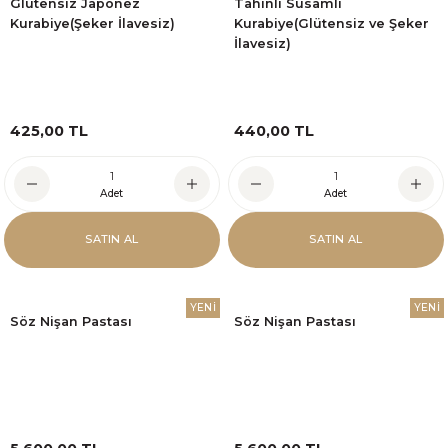
Glutensiz Japonez
Tahinli Susamlı
Kurabiye(Şeker İlavesiz)
Kurabiye(Glütensiz ve Şeker
İlavesiz)
425,00 TL
440,00 TL
Adet
Adet
SATIN AL
SATIN AL
YENİ
YENİ
Söz Nişan Pastası
Söz Nişan Pastası