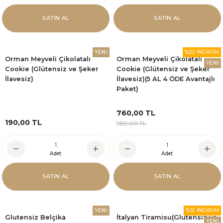
SATIN AL
SATIN AL
YENİ
%20 İNDİRİM
Orman Meyveli Çikolatalı
Orman Meyveli Çikolatalı
YENİ
Cookie (Glütensiz ve Şeker
Cookie (Glütensiz ve Şeker
İlavesiz)
İlavesiz)(5 AL 4 ÖDE Avantajlı
Paket)
760,00 TL
190,00 TL
950,00 TL
Adet
Adet
SATIN AL
SATIN AL
YENİ
%12 İNDİRİM
Glutensiz Belçika
İtalyan Tiramisu(Glutensiz ve
YENİ