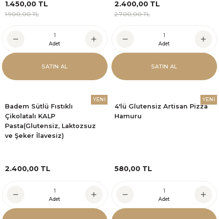
1.450,00 TL
2.400,00 TL
1.900,00 TL
2.700,00 TL
Adet
Adet
SATIN AL
SATIN AL
YENİ
YENİ
Badem Sütlü Fıstıklı
4'lü Glutensiz Artisan Pizza
Çikolatalı KALP
Hamuru
Pasta(Glutensiz, Laktozsuz
ve Şeker İlavesiz)
2.400,00 TL
580,00 TL
Adet
Adet